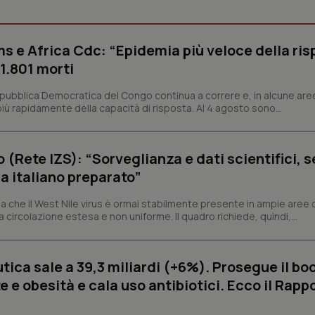
s e Africa Cdc: “Epidemia più veloce della ris
Necessari
Statistici
Marketing
 1.801 morti
tribuiscono a rendere fruibile il sito web abilitandone funzionalità di base quali la nav
protette del sito. Il sito web non è in grado di funzionare correttamente senza questi coo
epubblica Democratica del Congo continua a correre e, in alcune aree
ù rapidamente della capacità di risposta. Al 4 agosto sono...
Fornitore
/
Dominio
Scadenza
Descrizione
METADATA
5 mesi 4
Questo cookie viene utilizzato p
YouTube
settimane
scelte di consenso e privacy dell'
.youtube.com
interazione con il sito. Registra i
o (Rete IZS): “Sorveglianza e dati scientifici, 
del visitatore riguardo a varie pol
impostazioni sulla privacy, garan
a italiano preparato”
preferenze siano onorate nelle se
nt
5 mesi 3
Questo cookie viene utilizzato da
CookieScript
 che il West Nile virus è ormai stabilmente presente in ampie aree 
settimane
Script.com per ricordare le pref
www.quotidianosanita.it
a circolazione estesa e non uniforme. Il quadro richiede, quindi,...
sui cookie dei visitatori. È neces
dei cookie di Cookie-Script.com 
correttamente.
ish-
www.quotidianosanita.it
4
Questo cookie è impostato dall'a
ica sale a 39,3 miliardi (+6%). Prosegue il bo
settimane
abilitare il sistema di tracking a
2 giorni
 e obesità e cala uso antibiotici. Ecco il Rapp
ish-
www.quotidianosanita.it
4
Questo cookie è impostato dall'a
settimane
assegnare un identificatore generi