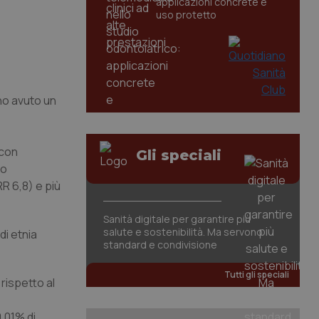
applicazioni concrete e
uso protetto
no avuto un
 con
Gli speciali
vo
RR 6,8) e più
Sanità digitale per garantire più
salute e sostenibilità. Ma servono
di etnia
standard e condivisione
Tutti gli speciali
rispetto al
0,01% di