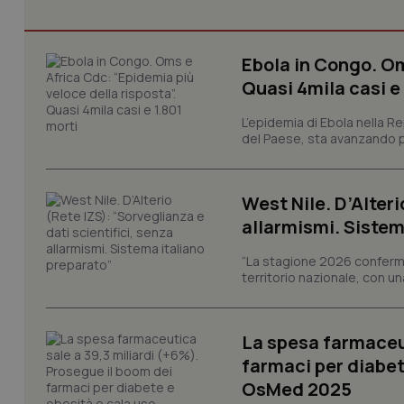
Ebola in Congo. Om
Quasi 4mila casi e
I cookie necessari con
e l'accesso alle aree 
L’epidemia di Ebola nella R
del Paese, sta avanzando pi
Nome
VISITOR_PRIVACY_
West Nile. D’Alteri
allarmismi. Sistem
CookieScriptConse
“La stagione 2026 conferma
territorio nazionale, con un
tracking-sites-ironf
La spesa farmaceut
tracking-enable
farmaci per diabete
tracking-sites-ironf
OsMed 2025
session-id