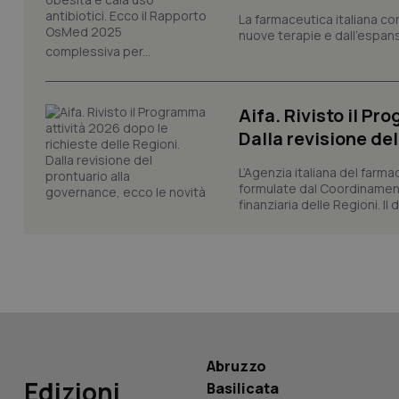
La farmaceutica italiana co
_ga
nuove terapie e dall'espan
complessiva per...
Aifa. Rivisto il Pr
Dalla revisione de
PHPSESSID
L’Agenzia italiana del farma
formulate dal Coordinamen
finanziaria delle Regioni. Il
_ga_KM60CM4NPH
Nome
Nome
Abruzzo
VISITOR_INFO1_LIV
Edizioni
Basilicata
_ga_0VMQEQKQ1N