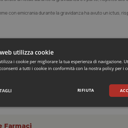
me con emicrania durante la gravidanza ha avuto un ictus, risp
web utilizza cookie
ilizza i cookie per migliorare la tua esperienza di navigazione. Ut
consenti a tutti i cookie in conformità con la nostra policy per i 
RIFIUTA
TAGLI
ACC
sari
Statistici
Mar
 e Farmaci