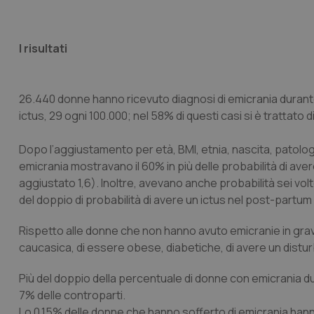
I risultati
26.440 donne hanno ricevuto diagnosi di emicrania durant
ictus, 29 ogni 100.000; nel 58% di questi casi si è trattato 
Dopo l’aggiustamento per età, BMI, etnia, nascita, patolog
emicrania mostravano il 60% in più delle probabilità di ave
aggiustato 1,6). Inoltre, avevano anche probabilità sei volt
del doppio di probabilità di avere un ictus nel post-partum 
Rispetto alle donne che non hanno avuto emicranie in gravi
caucasica, di essere obese, diabetiche, di avere un distur
Più del doppio della percentuale di donne con emicrania du
7% delle controparti.
Lo 0,15% delle donne che hanno sofferto di emicrania hanno 