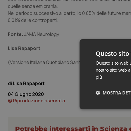
quelle senza emicrania.
Nel periodo successivo al parto, lo 0,05% delle future mam
0,01% delle controparti.
Fonte:
JAMA Neurology
Lisa Rapaport
Questo sito 
(Versione Italiana Quotidiano Sanità/Popular Science)
Questo sito web ut
nostro sito web ac
più
Lisa Rapaport
MOSTRA DET
04 Giugno 2020
© Riproduzione riservata
Neces
Potrebbe interessarti in Scienza