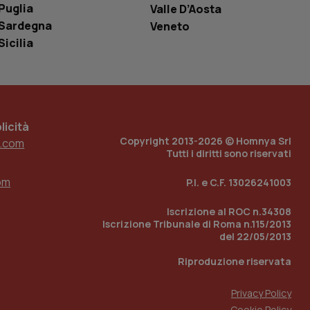
Puglia
Valle D’Aosta
ell'interfaccia di
Sardegna
Veneto
 tenere traccia
Sicilia
i Youtube incorporati
tore del sito web sta
ell'interfaccia di
 tenere traccia
icità
r la gestione
one dell’esperienza
Copyright 2013-2026 © Homnya Srl
.com
Tutti i diritti sono riservati
e per abilitare il
loggato con identity
om
P.I. e C.F. 13026241003
Iscrizione al ROC n.34308
Iscrizione Tribunale di Roma n.115/2013
del 22/05/2013
Riproduzione riservata
Privacy Policy
Cookie Policy