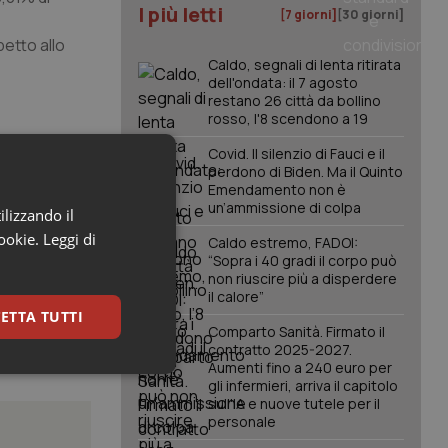
I più letti
[7 giorni]
[30 giorni]
etto allo
Caldo, segnali di lenta ritirata
dell'ondata: il 7 agosto
restano 26 città da bollino
rosso, l'8 scendono a 19
Covid. Il silenzio di Fauci e il
perdono di Biden. Ma il Quinto
Emendamento non è
un’ammissione di colpa
ilizzando il
cookie.
Leggi di
Caldo estremo, FADOI:
“Sopra i 40 gradi il corpo può
non riuscire più a disperdere
il calore”
ETTA TUTTI
Comparto Sanità. Firmato il
contratto 2025-2027.
Aumenti fino a 240 euro per
keting
gli infermieri, arriva il capitolo
sull'IA e nuove tutele per il
personale