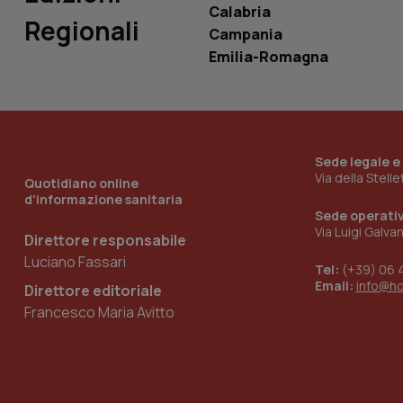
Calabria
Regionali
Campania
__Secure-YNID
Emilia-Romagna
YSC
Sede legale e
__Secure-
Via della Stell
ROLLOUT_TOKEN
Quotidiano online
d'informazione sanitaria
Sede operati
tracking-sites-
ironfish-tracking-
Via Luigi Galva
Direttore responsabile
named-enable
Luciano Fassari
Tel:
(+39) 06 
Email:
info@h
Direttore editoriale
Francesco Maria Avitto