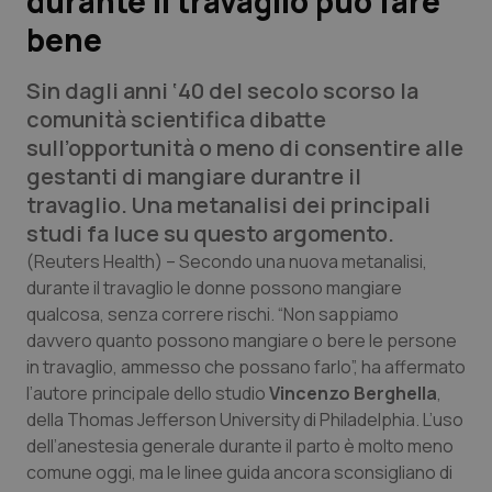
durante il travaglio può fare
bene
Scienza e Farmaci
Sin dagli anni ‘40 del secolo scorso la
Studi e Analisi
comunità scientifica dibatte
sull’opportunità o meno di consentire alle
Lettere al direttore
gestanti di mangiare durantre il
travaglio. Una metanalisi dei principali
Edizioni Regionali
studi fa luce su questo argomento.
(Reuters Health) – Secondo una nuova metanalisi,
QS Pro
durante il travaglio le donne possono mangiare
qualcosa, senza correre rischi. “Non sappiamo
Professionisti Sanitari.AI
davvero quanto possono mangiare o bere le persone
in travaglio, ammesso che possano farlo”, ha affermato
l’autore principale dello studio
Abruzzo
QS Pro Gold
Vincenzo Berghella
,
della Thomas Jefferson University di Philadelphia. L’uso
QS Club
Newsletter
dell’anestesia generale durante il parto è molto meno
Basilicata
Artrite & artrosi
comune oggi, ma le linee guida ancora sconsigliano di