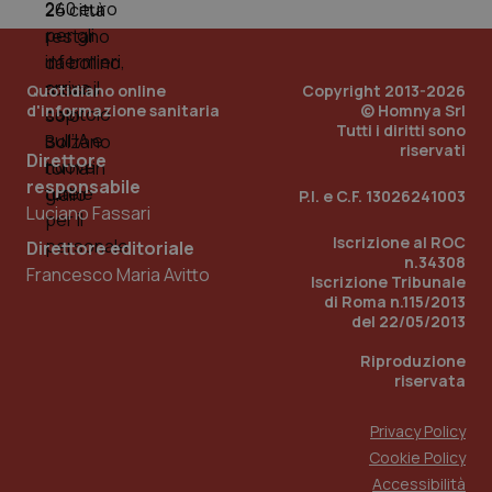
Quotidiano online
Copyright 2013-2026
d'informazione sanitaria
© Homnya Srl
__cf_bm
29 minuti
Cloudflare Inc.
Tutti i diritti sono
58
.hs-scripts.com
riservati
secondi
Direttore
responsabile
P.I. e C.F. 13026241003
Luciano Fassari
Iscrizione al ROC
Direttore editoriale
n.34308
Francesco Maria Avitto
Iscrizione Tribunale
di Roma n.115/2013
del 22/05/2013
_tteus
www.quotidianosanitaclub.it
Sessione
Riproduzione
__cf_bm
29 minuti
Cloudflare Inc.
riservata
59
.info.quotidianosanitaclub.it
secondi
Privacy Policy
Cookie Policy
Accessibilità