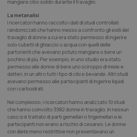
mangiare cibo solido durante il travaglio.
Calabria
Asma & BPCO
La metanalisi
Campania
Car-T
I ricercatori hanno raccolto i dati di studi controllati
randomizzati che hanno messo a confronto gli esiti del
Emilia-Romagna
Colesterolo & coronaropatie
travaglio di donne a cui era stato permesso di ingerire
solo cubetti di ghiaccio o acqua con quelli delle
partorienti che avevano potuto mangiare o bere un
Friuli Venezia Giulia
Dermatite Atopica
pochino di più. Per esempio, in uno studio era stato
permesso alle donne di bere uno sciroppo di miele e
Lazio
Diabete & glucometri
datteri, in un altro tutti i tipo di cibi e bevande. Altri studi
avevano permesso alle partecipanti di ingerire liquidi
Liguria
Disturbi dell’umore
con i carboidrati.
Lombardia
Dolore
Nel complesso, i ricercatori hanno analizzato 10 studi
che hanno coinvolto 3982 donne in travaglio. In nessun
Marche
Donna & Salute
caso si è trattato di parti gemellari o trigemellari e le
partecipanti non erano a rischio di cesareo. Le donne
con diete meno restrittive non presentavano un
Molise
Epatiti