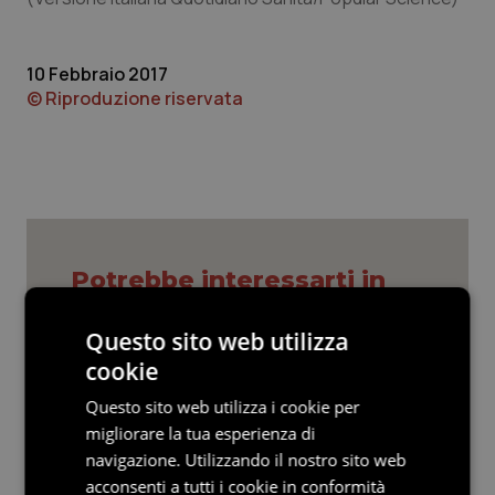
Valle D’Aosta
Oncodermatologia
Veneto
Oncoematologia
10 Febbraio 2017
© Riproduzione riservata
Oncologia & Nutrizione
Psoriasi & pelle
Quotidiano Cardiologia
Potrebbe interessarti in
Quotidiano Chirurgia
Scienza e Farmaci
Questo sito web utilizza
Quotidiano Oncologia
cookie
Ebola in Congo. Oms e Africa Cdc:
Quotidiano Pediatria
“Epidemia più veloce della risposta”.
Questo sito web utilizza i cookie per
Quasi 4mila casi e 1.801 morti
migliorare la tua esperienza di
navigazione. Utilizzando il nostro sito web
Rene & patologie urogenitali
acconsenti a tutti i cookie in conformità
West Nile. D’Alterio (Rete IZS):