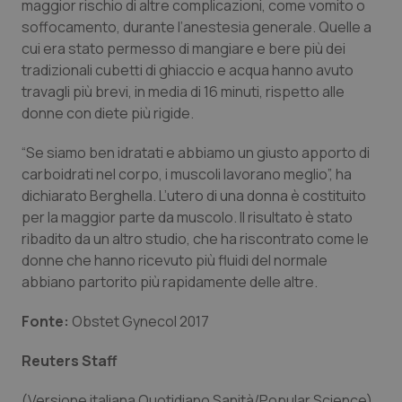
maggior rischio di altre complicazioni, come vomito o
soffocamento, durante l’anestesia generale. Quelle a
Piemonte
HIV
cui era stato permesso di mangiare e bere più dei
tradizionali cubetti di ghiaccio e acqua hanno avuto
Provincia Autonoma di Bolzano
Infezioni & Febbre
travagli più brevi, in media di 16 minuti, rispetto alle
donne con diete più rigide.
Provincia Autonoma di Trento
Ipertensione & Scompenso
“Se siamo ben idratati e abbiamo un giusto apporto di
Puglia
Malattie rare
carboidrati nel corpo, i muscoli lavorano meglio”, ha
dichiarato Berghella. L’utero di una donna è costituito
per la maggior parte da muscolo. Il risultato è stato
Sardegna
Malattia di Crohn & Rettocolite Ulcerosa
ribadito da un altro studio, che ha riscontrato come le
donne che hanno ricevuto più fluidi del normale
Sicilia
Neuroscienze & patologie neurodegenerative
abbiano partorito più rapidamente delle altre.
Toscana
Obesità
Fonte:
Obstet Gynecol 2017
Umbria
Oftalmologia
Reuters Staff
(Versione italiana Quotidiano Sanità/Popular Science)