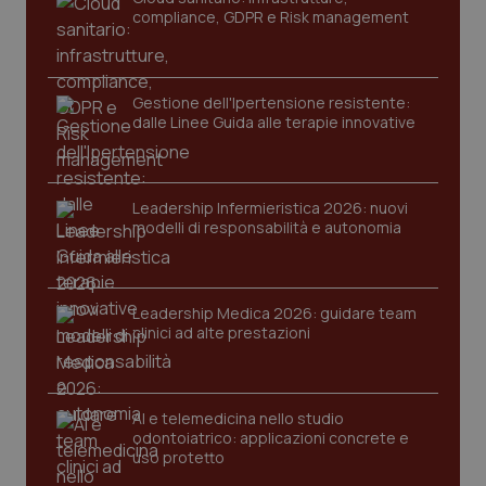
Necessari
Statistici
Marketing
compliance, GDPR e Risk management
Preferenze
I cookie necessari contribuiscono a rendere fruibile il
Gestione dell'Ipertensione resistente:
sito web abilitandone funzionalità di base quali la
navigazione sulle pagine e l'accesso alle aree
dalle Linee Guida alle terapie innovative
protette del sito. Il sito web non è in grado di
funzionare correttamente senza questi cookie.
Nome
Fornitore / Dominio
Scadenza
Leadership Infermieristica 2026: nuovi
ps_abtest_uid
www.quotidianosanitaclub.it
1 anno
modelli di responsabilità e autonomia
Leadership Medica 2026: guidare team
clinici ad alte prestazioni
AI e telemedicina nello studio
_tteu
www.quotidianosanitaclub.it
1 anno 1
odontoiatrico: applicazioni concrete e
mese
uso protetto
CookieScriptConsent
5 mesi 3
CookieScript