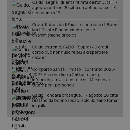
Caldo, segnali di lenta ritirata dell'ondata: il 7
agosto restano 26 città da bollino rosso, l'8
scendono a 19
Covid. Il silenzio di Fauci e il perdono di Biden.
Ma il Quinto Emendamento non è
un’ammissione di colpa
incap_ses_537_2921979
.certid.it
Sessione
Caldo estremo, FADOI: “Sopra i 40 gradi il
corpo può non riuscire più a disperdere il
calore”
Comparto Sanità. Firmato il contratto 2025-
__cf_bm
29 minuti
Cloudflare Inc.
2027. Aumenti fino a 240 euro per gli
59
.hubspot.com
infermieri, arriva il capitolo sull'IA e nuove
secondi
tutele per il personale
Caldo, l’ondata prosegue. Il 7 agosto 26 città
restano da bollino rosso, solo Bolzano torna
in giallo
next-token
www.quotidianosanitaclub.it
Sessione