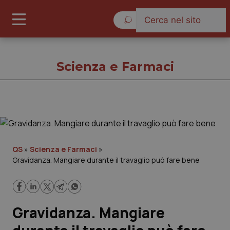
Sabato 8 Agosto 2026
Scienza e Farmaci
Scienza e Farmaci
Cronache
QS
»
Scienza e Farmaci
»
Gravidanza. Mangiare durante il travaglio può fare bene
Governo e Parlamento
Regioni e Asl
Gravidanza. Mangiare
Lavoro e Professioni