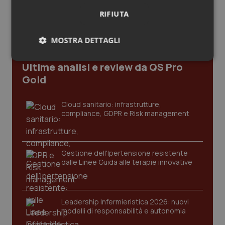
Salute orale & impianti
RIFIUTA
Sangue & coagulazione
MOSTRA DETTAGLI
Necessari
Statistici
Marketing
Tiroide
Ultime analisi e review da QS Pro
Gold
Tumore al seno
Cloud sanitario: infrastrutture,
compliance, GDPR e Risk management
Tumore ovarico
Necessari
Statistici
Marketing
Tumori del Polmone & Testa Collo
I cookie necessari contribuiscono a rendere fruibile il
Gestione dell'Ipertensione resistente:
sito web abilitandone funzionalità di base quali la
dalle Linee Guida alle terapie innovative
Tumori gastrointestinali
navigazione sulle pagine e l'accesso alle aree
protette del sito. Il sito web non è in grado di
funzionare correttamente senza questi cookie.
Ulcera & Reflusso
Nome
Fornitore
/
Dominio
Scaden
Leadership Infermieristica 2026: nuovi
modelli di responsabilità e autonomia
VISITOR_PRIVACY_METADATA
5 mesi
YouTube
Vaccini
settim
.youtube.com