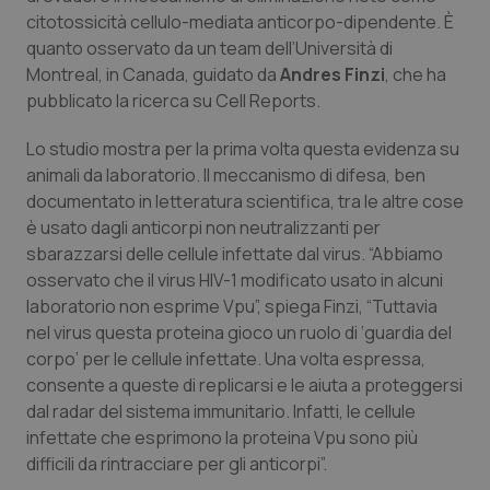
Calabria
Asma & BPCO
citotossicità cellulo-mediata anticorpo-dipendente. È
quanto osservato da un team dell’Università di
Campania
Car-T
Montreal, in Canada, guidato da
Andres Finzi
, che ha
pubblicato la ricerca su
Cell Reports
.
Emilia-Romagna
Colesterolo & coronaropatie
Lo studio mostra per la prima volta questa evidenza su
animali da laboratorio. Il meccanismo di difesa, ben
Friuli Venezia Giulia
Dermatite Atopica
documentato in letteratura scientifica, tra le altre cose
è usato dagli anticorpi non neutralizzanti per
Lazio
Diabete & glucometri
sbarazzarsi delle cellule infettate dal virus. “Abbiamo
osservato che il virus HIV-1 modificato usato in alcuni
Liguria
Disturbi dell’umore
laboratorio non esprime Vpu”, spiega Finzi, “Tuttavia
nel virus questa proteina gioco un ruolo di ‘guardia del
Lombardia
Dolore
corpo’ per le cellule infettate. Una volta espressa,
consente a queste di replicarsi e le aiuta a proteggersi
dal radar del sistema immunitario. Infatti, le cellule
Marche
Donna & Salute
infettate che esprimono la proteina Vpu sono più
difficili da rintracciare per gli anticorpi”.
Molise
Epatiti