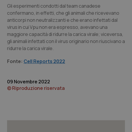
Gli esperimenti condotti dal team canadese
Piemonte
HIV
confermano, in effetti, che gli animali che ricevevano
anticorpi non neutralizzanti e che erano infettati dal
Provincia Autonoma di Bolzano
Infezioni & Febbre
virus in cui Vpu non era espresso, avevano una
maggiore capacità di ridurre la carica virale; viceversa,
Provincia Autonoma di Trento
Ipertensione & Scompenso
gli animali infettati con il virus originario non riuscivano a
ridurre la carica virale.
Puglia
Malattie rare
Fonte:
Cell Reports 2022
Sardegna
Malattia di Crohn & Rettocolite Ulcerosa
09 Novembre 2022
Sicilia
Neuroscienze & patologie neurodegenerative
© Riproduzione riservata
Toscana
Obesità
Umbria
Oftalmologia