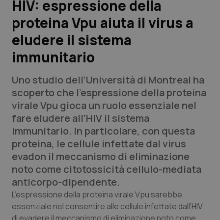
HIV: espressione della
proteina Vpu aiuta il virus a
Scienza e Farmaci
eludere il sistema
Studi e Analisi
immunitario
Lettere al direttore
Uno studio dell’Università di Montreal ha
scoperto che l’espressione della proteina
Edizioni Regionali
virale Vpu gioca un ruolo essenziale nel
fare eludere all’HIV il sistema
QS Pro
immunitario. In particolare, con questa
proteina, le cellule infettate dal virus
Professionisti Sanitari.AI
evadon il meccanismo di eliminazione
noto come citotossicità cellulo-mediata
Abruzzo
QS Pro Gold
anticorpo-dipendente.
L’espressione della proteina virale Vpu sarebbe
QS Club
Newsletter
Basilicata
Artrite & artrosi
essenziale nel consentire alle cellule infettate dall’HIV
di evadere il meccanismo di eliminazione noto come