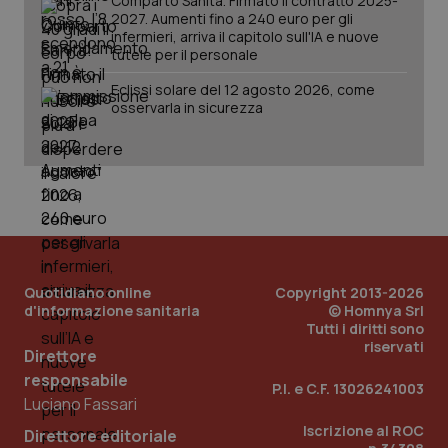
Comparto Sanità. Firmato il contratto 2025-
2027. Aumenti fino a 240 euro per gli
infermieri, arriva il capitolo sull'IA e nuove
tutele per il personale
Eclissi solare del 12 agosto 2026, come
osservarla in sicurezza
Quotidiano online
Copyright 2013-2026
d'informazione sanitaria
© Homnya Srl
Tutti i diritti sono
riservati
Direttore
responsabile
PHPSESSID
P.I. e C.F. 13026241003
Sessio
PHP.net
Luciano Fassari
www.quotidianosanita.it
Iscrizione al ROC
Direttore editoriale