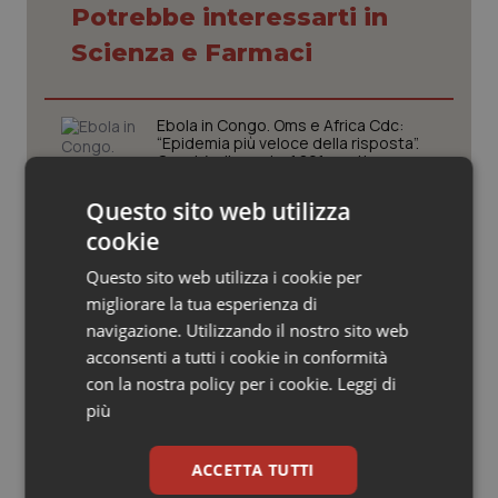
Valle D’Aosta
Oncodermatologia
Potrebbe interessarti in
Scienza e Farmaci
Veneto
Oncoematologia
Oncologia & Nutrizione
Ebola in Congo. Oms e Africa Cdc:
“Epidemia più veloce della risposta”.
Quasi 4mila casi e 1.801 morti
Psoriasi & pelle
Questo sito web utilizza
La spesa farmaceutica sale a 39,3
Quotidiano Cardiologia
cookie
miliardi (+6%). Prosegue il boom dei
farmaci per diabete e obesità e cala
Questo sito web utilizza i cookie per
uso antibiotici. Ecco il Rapporto
Quotidiano Chirurgia
OsMed 2025
migliorare la tua esperienza di
navigazione. Utilizzando il nostro sito web
Quotidiano Oncologia
Aifa. Rivisto il Programma attività 2026
acconsenti a tutti i cookie in conformità
dopo le richieste delle Regioni. Dalla
con la nostra policy per i cookie.
Leggi di
revisione del prontuario alla
Quotidiano Pediatria
governance, ecco le novità
più
Stati Uniti. Moderna ottiene
Rene & patologie urogenitali
ACCETTA TUTTI
l’approvazione della Fda per il primo
vaccino antinfluenzale a mRNA