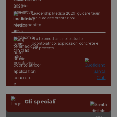
Leadership Medica 2026: guidare team
clinici ad alte prestazioni
AI e telemedicina nello studio
odontoiatrico: applicazioni concrete e
uso protetto
CookieScriptConsent
5 mesi
CookieScript
settim
www.quotidianosanita.it
Gli speciali