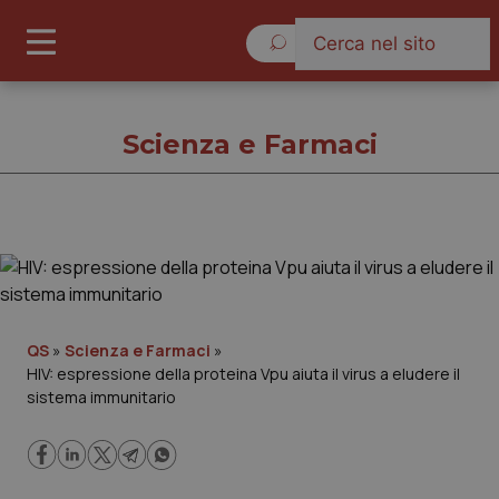
Venerdì 7 Agosto 2026
Scienza e Farmaci
Scienza e Farmaci
Cronache
QS
»
Scienza e Farmaci
»
HIV: espressione della proteina Vpu aiuta il virus a eludere il
Governo e Parlamento
sistema immunitario
Regioni e Asl
Lavoro e Professioni