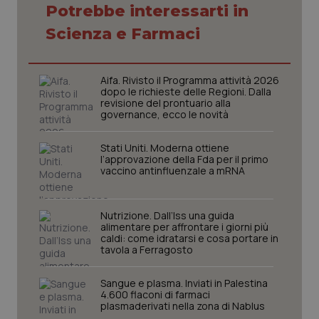
Potrebbe interessarti in
Necessari
Statistici
Marketing
Scienza e Farmaci
I cookie necessari contribuiscono a rendere fruibile il
sito web abilitandone funzionalità di base quali la
navigazione sulle pagine e l'accesso alle aree
Aifa. Rivisto il Programma attività 2026
protette del sito. Il sito web non è in grado di
dopo le richieste delle Regioni. Dalla
funzionare correttamente senza questi cookie.
revisione del prontuario alla
governance, ecco le novità
Nome
Fornitore
/
Dominio
Scaden
VISITOR_PRIVACY_METADATA
5 mesi
YouTube
Stati Uniti. Moderna ottiene
settim
.youtube.com
l’approvazione della Fda per il primo
vaccino antinfluenzale a mRNA
Nutrizione. Dall’Iss una guida
alimentare per affrontare i giorni più
caldi: come idratarsi e cosa portare in
tavola a Ferragosto
Sangue e plasma. Inviati in Palestina
4.600 flaconi di farmaci
plasmaderivati nella zona di Nablus