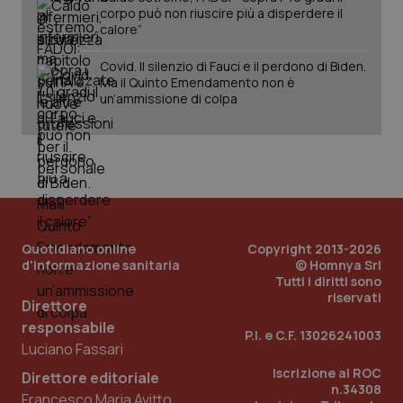
corpo può non riuscire più a disperdere il
calore”
_ga_KM60CM4NPH
Covid. Il silenzio di Fauci e il perdono di Biden.
.quotidianosanita.it
1 anno
mes
Ma il Quinto Emendamento non è
un’ammissione di colpa
Fornitore
/
Nome
Scadenza
Descrizion
Quotidiano online
Copyright 2013-2026
Dominio
d'informazione sanitaria
© Homnya Srl
Nome
Fornitore
/
Dominio
Scadenza
Des
_ga_0VMQEQKQ1N
.quotidianosanita.it
1 anno 1
Questo
Tutti i diritti sono
mese
cookie
VISITOR_INFO1_LIVE
5 mesi 4
Que
Google LLC
riservati
Direttore
viene
settimane
imp
.youtube.com
utilizzato
You
responsabile
da Google
ten
P.I. e C.F. 13026241003
Analytics
pre
Luciano Fassari
per
del
mantener
vid
Iscrizione al ROC
Direttore editoriale
lo stato
inco
n.34308
della
può
Francesco Maria Avitto