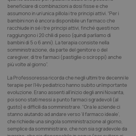
Valle D’Aosta
Oncodermatologia
beneficiare di combinazioni a dosi fisse e che
assumono in un’unica pillola i tre principi attivi. “Per i
Veneto
Oncoematologia
bambini non è ancora disponibile un farmaco che
racchiude in sé i tre principi attivi, finché questi non
Oncologia & Nutrizione
raggiungono i 20 chili di peso (quindi parliamo di
bambini di 5 o 6 anni). La terapia consiste nella
Psoriasi & pelle
somministrazione, da parte del genitore o del
caregiver, di tre farmaci (pastiglie o sciroppi) anche
Quotidiano Cardiologia
più volte al giorno”.
La Professoressa ricorda che negli ultimi tre decenni le
Quotidiano Chirurgia
terapie per l’Hiv pediatrico hanno subito un’importante
evoluzione. Erano assenti all’inizio degli anni Novanta,
Quotidiano Oncologia
poi sono stati messi a punto farmaci sgradevoli (al
gusto) e difficili da somministrare. “Ora le aziende ci
Quotidiano Pediatria
stanno aiutando ad andare verso ‘il farmaco ideale’,
che richiede una singola somministrazione al giorno,
Rene & patologie urogenitali
semplice da somministrare, che non sia sgradevole da