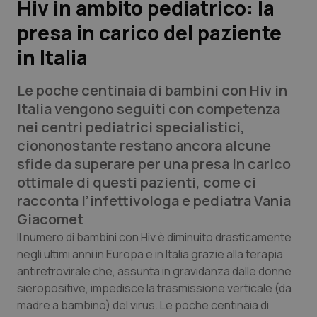
Hiv in ambito pediatrico: la
presa in carico del paziente
Scienza e Farmaci
in Italia
Studi e Analisi
Le poche centinaia di bambini con Hiv in
Lettere al direttore
Italia vengono seguiti con competenza
nei centri pediatrici specialistici,
Edizioni Regionali
ciononostante restano ancora alcune
sfide da superare per una presa in carico
QS Pro
ottimale di questi pazienti, come ci
racconta l’infettivologa e pediatra Vania
Professionisti Sanitari.AI
Giacomet
Il numero di bambini con Hiv è diminuito drasticamente
Abruzzo
QS Pro Gold
negli ultimi anni in Europa e in Italia grazie alla terapia
antiretrovirale che, assunta in gravidanza dalle donne
QS Club
Newsletter
sieropositive, impedisce la trasmissione verticale (da
Basilicata
Artrite & artrosi
madre a bambino) del virus. Le poche centinaia di