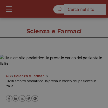
Giovedì 6 Agosto 2026
Scienza e Farmaci
Scienza e Farmaci
Cronache
QS
»
Scienza e Farmaci
»
Hiv in ambito pediatrico: la presa in carico del paziente in
Governo e Parlamento
Italia
Regioni e Asl
Lavoro e Professioni