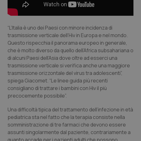
Piemonte
HIV
Provincia Autonoma di Bolzano
Infezioni & Febbre
“L’Italia è uno dei Paesi con minore incidenza di
trasmissione verticale dell’Hiv in Europa e nel mondo.
Questo rispecchia il panorama europeo in generale,
Provincia Autonoma di Trento
Ipertensione & Scompenso
che è molto diverso da quello dell’Africa subsahariana o
di alcuni Paesi dell’Asia dove oltre ad esserci una
Puglia
Malattie rare
trasmissione verticale si verifica anche una maggiore
trasmissione orizzontale del virus tra adolescenti”,
Sardegna
Malattia di Crohn & Rettocolite Ulcerosa
spiega Giacomet. “Le linee guida più recenti
consigliano di trattare i bambini con Hiv il più
Sicilia
Neuroscienze & patologie neurodegenerative
precocemente possibile”.
Toscana
Obesità
Una difficoltà tipica del trattamento dell’infezione in età
pediatrica sta nel fatto che la terapia consiste nella
somministrazione di tre farmaci che devono essere
Umbria
Oftalmologia
assunti singolarmente dal paziente, contrariamente a
quanto accade per i pazienti adulti che possono