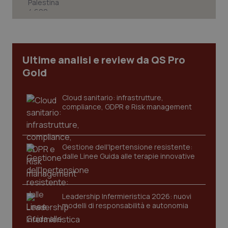
CookieScriptConsent
5 mesi
CookieScript
settim
www.quotidianosanita.it
Ultime analisi e review da QS Pro
Gold
Cloud sanitario: infrastrutture,
compliance, GDPR e Risk management
Gestione dell'Ipertensione resistente:
dalle Linee Guida alle terapie innovative
tracking-sites-ironfish-
www.quotidianosanita.it
4
tracking-enable
settim
2 gior
Leadership Infermieristica 2026: nuovi
modelli di responsabilità e autonomia
tracking-sites-ironfish-
www.quotidianosanita.it
4
session-id
settim