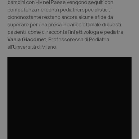
bambini con Hiv nel Paese vengono seguiti con
Calabria
Asma & BPCO
competenza nei centri pediatrici specialistici;
ciononostante restano ancora alcune sfide da
Campania
Car-T
superare per una presa in carico ottimale di questi
pazienti, come ci racconta l’infettivologa e pediatra
Emilia-Romagna
Colesterolo & coronaropatie
Vania Giacomet
, Professoressa di Pediatria
all’Università di Milano.
Friuli Venezia Giulia
Dermatite Atopica
Lazio
Diabete & glucometri
Liguria
Disturbi dell’umore
Lombardia
Dolore
Marche
Donna & Salute
Molise
Epatiti