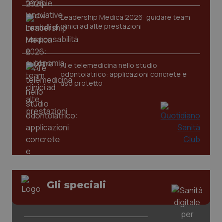
2 gior
Leadership Medica 2026: guidare team
clinici ad alte prestazioni
_ga
1 anno
Google LLC
mes
.quotidianosanita.it
AI e telemedicina nello studio
odontoiatrico: applicazioni concrete e
uso protetto
Gli speciali