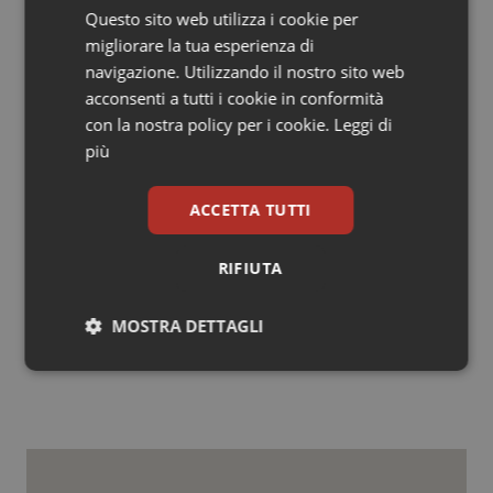
fondamentale trasmettere al paziente i messaggi
Questo sito web utilizza i cookie per
positivi associati alla terapia. L’assunzione regolare del
migliorare la tua esperienza di
farmaco offre al bambino la possibilità di vivere una vita
navigazione. Utilizzando il nostro sito web
lunga, di fare attività sportiva, di andare a scuola e “da
acconsenti a tutti i cookie in conformità
grandi” avere bambini senza correre il rischio di
con la nostra policy per i cookie.
Leggi di
trasmettere loro l’infezione”.
più
C.d.F.
ACCETTA TUTTI
C.d.F.
RIFIUTA
08 Novembre 2022
MOSTRA DETTAGLI
© Riproduzione riservata
Necessari
Statistici
Marketing