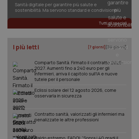
Sanità digitale per garantire più salute e
sostenibilità. Ma servono standard e condivisione
Tutti gli speciali
I più letti
[7 giorni]
[30 giorni]
PHPSESSID
Sessio
PHP.net
www.quotidianosanita.it
Comparto Sanità. Firmato il contratto 2025-
2027. Aumenti fino a 240 euro per gli
infermieri, arriva il capitolo sull'IA e nuove
tutele per il personale
Eclissi solare del 12 agosto 2026, come
osservarla in sicurezza
Contratto sanità, valorizzati gli infermieri ma
penalizzate le altre professioni
Caldo estremo, FADOI: “Sopra i 40 gradi il