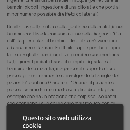
ingerire, che sia dispensabile in acqua (per evitare ai
Salute orale & impianti
bambini piccoli l’ingestione di una pillola) e che porti al
minor numero possibile di effetti collaterali”.
Sangue & coagulazione
Un altro aspetto critico della gestione della malattia nei
bambini con Hiv è la comunicazione della diagnosi. “Già
Tiroide
dall’età prescolare il bambino dimostra un’avversione
ad assumere i farmaci. È difficile capire perché proprio
Tumore al seno
lui, e non gli altri bambini, deve prendere una medicina
tutti i giorni. I pediatri hanno il compito di parlare al
Tumore ovarico
bambino della malattia, magari con il supporto di uno
psicologo e sicuramente coinvolgendo la famiglia del
Tumori del Polmone & Testa Collo
paziente”, continua Giacomet. “Quando il paziente è
piccolo usiamo termini molto semplici, dicendogli ad
esempio che ha un’infezione che colpisce i soldatini
Tumori gastrointestinali
che difendono il suo corpo dalle malattie. Poi con gli
anni i soldatini diventano i globuli bianchi, poi i linfociti T
Ulcera & Reflusso
Questo sito web utilizza
Helper e il virus viene chiamato con il suo nome: Hiv. In
questo lungo processo di comunicazione è
cookie
Vaccini