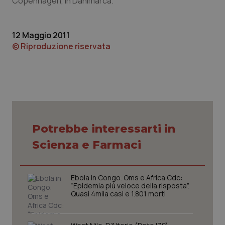
Copenhagen, in Danimarca.
Piemonte
HIV
12 Maggio 2011
Provincia Autonoma di Bolzano
Infezioni & Febbre
© Riproduzione riservata
Provincia Autonoma di Trento
Ipertensione & Scompenso
Puglia
Malattie rare
Sardegna
Malattia di Crohn & Rettocolite Ulcerosa
Potrebbe interessarti in
Scienza e Farmaci
Sicilia
Neuroscienze & patologie neurodegenerative
Toscana
Obesità
Ebola in Congo. Oms e Africa Cdc:
“Epidemia più veloce della risposta”.
Quasi 4mila casi e 1.801 morti
Umbria
Oftalmologia