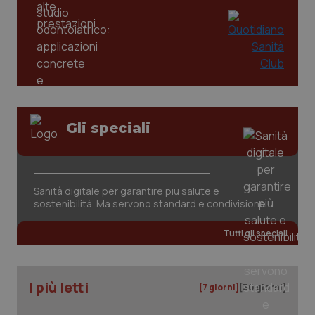
Gli speciali
CookieScriptConsent
5 mesi
CookieScript
settim
www.quotidianosanita.it
Sanità digitale per garantire più salute e
sostenibilità. Ma servono standard e condivisione
Tutti gli speciali
I più letti
[7 giorni]
[30 giorni]