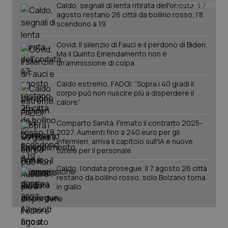
tracking-sites-ironfish-
www.quotidianosanita.it
4
Caldo, segnali di lenta ritirata dell'ondata: il 7
tracking-enable
settim
agosto restano 26 città da bollino rosso, l'8
2 gior
scendono a 19
Covid. Il silenzio di Fauci e il perdono di Biden.
Ma il Quinto Emendamento non è
tracking-sites-ironfish-
www.quotidianosanita.it
4
un’ammissione di colpa
session-id
settim
2 gior
Caldo estremo, FADOI: “Sopra i 40 gradi il
corpo può non riuscire più a disperdere il
calore”
_ga
1 anno
Google LLC
Comparto Sanità. Firmato il contratto 2025-
mes
.quotidianosanita.it
2027. Aumenti fino a 240 euro per gli
infermieri, arriva il capitolo sull'IA e nuove
tutele per il personale
Caldo, l’ondata prosegue. Il 7 agosto 26 città
restano da bollino rosso, solo Bolzano torna
in giallo