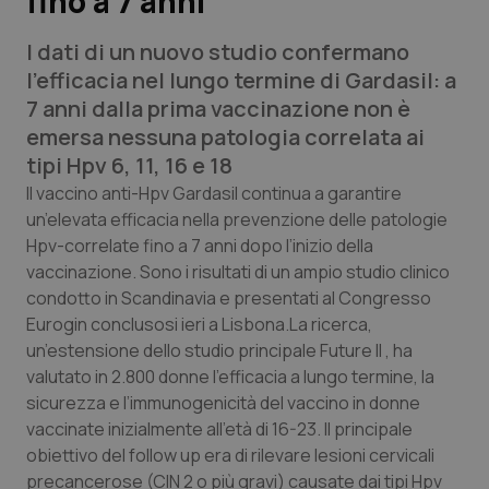
fino a 7 anni
I dati di un nuovo studio confermano
Scienza e Farmaci
l’efficacia nel lungo termine di Gardasil: a
7 anni dalla prima vaccinazione non è
Studi e Analisi
emersa nessuna patologia correlata ai
tipi Hpv 6, 11, 16 e 18
Lettere al direttore
Il vaccino anti-Hpv Gardasil continua a garantire
un’elevata efficacia nella prevenzione delle patologie
Edizioni Regionali
Hpv-correlate fino a 7 anni dopo l’inizio della
vaccinazione. Sono i risultati di un ampio studio clinico
QS Pro
condotto in Scandinavia e presentati al Congresso
Eurogin conclusosi ieri a Lisbona.La ricerca,
Professionisti Sanitari.AI
un’estensione dello studio principale Future II , ha
valutato in 2.800 donne l’efficacia a lungo termine, la
Abruzzo
QS Pro Gold
sicurezza e l’immunogenicità del vaccino in donne
vaccinate inizialmente all’età di 16-23. Il principale
QS Club
Newsletter
Basilicata
Artrite & artrosi
obiettivo del follow up era di rilevare lesioni cervicali
precancerose (CIN 2 o più gravi) causate dai tipi Hpv