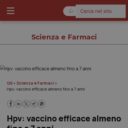
Sabato 8 Agosto 2026
Scienza e Farmaci
Scienza e Farmaci
Cronache
QS
»
Scienza e Farmaci
»
Hpv: vaccino efficace almeno fino a 7 anni
Governo e Parlamento
Regioni e Asl
Hpv: vaccino efficace almeno
Lavoro e Professioni