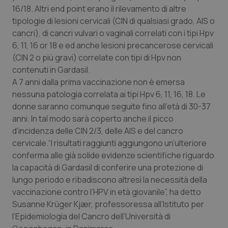
Calabria
Asma & BPCO
16/18. Altri end point erano il rilevamento di altre
tipologie di lesioni cervicali (CIN di qualsiasi grado, AIS o
cancri), di cancri vulvari o vaginali correlati con i tipi Hpv
Campania
Car-T
6, 11, 16 or 18 e ed anche lesioni precancerose cervicali
(CIN 2 o più gravi) correlate con tipi di Hpv non
Emilia-Romagna
Colesterolo & coronaropatie
contenuti in Gardasil.
A 7 anni dalla prima vaccinazione non è emersa
Friuli Venezia Giulia
Dermatite Atopica
nessuna patologia correlata ai tipi Hpv 6, 11, 16, 18. Le
donne saranno comunque seguite fino all’età di 30-37
Lazio
Diabete & glucometri
anni. In tal modo sarà coperto anche il picco
d’incidenza delle CIN 2/3, delle AIS e del cancro
Liguria
Disturbi dell’umore
cervicale.“I risultati raggiunti aggiungono un’ulteriore
conferma alle già solide evidenze scientifiche riguardo
Lombardia
Dolore
la capacità di Gardasil di conferire una protezione di
lungo periodo e ribadiscono altresì la necessità della
vaccinazione contro l’HPV in età giovanile”, ha detto
Marche
Donna & Salute
Susanne Krüger Kjær, professoressa all’Istituto per
l’Epidemiologia del Cancro dell’Università di
Molise
Epatiti