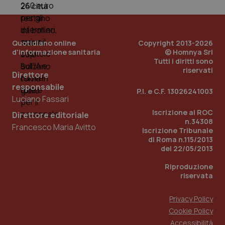
Quotidiano online
Copyright 2013-2026
d'informazione sanitaria
© Homnya Srl
Tutti i diritti sono
riservati
Direttore
responsabile
P.I. e C.F. 13026241003
Luciano Fassari
Iscrizione al ROC
Direttore editoriale
n.34308
Francesco Maria Avitto
Iscrizione Tribunale
di Roma n.115/2013
PHPSESSID
Sessio
PHP.net
del 22/05/2013
www.quotidianosanita.it
Riproduzione
riservata
Privacy Policy
Cookie Policy
Accessibilità