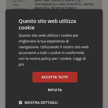
Valle D’Aosta
Oncodermatologia
West Nile. D’Alterio (Rete IZS):
“Sorveglianza e dati scientifici, senza
allarmismi. Sistema italiano
preparato”
Veneto
Oncoematologia
Questo sito web utilizza
La spesa farmaceutica sale a 39,3
Oncologia & Nutrizione
cookie
miliardi (+6%). Prosegue il boom dei
farmaci per diabete e obesità e cala
uso antibiotici. Ecco il Rapporto
Questo sito web utilizza i cookie per
Psoriasi & pelle
OsMed 2025
migliorare la tua esperienza di
navigazione. Utilizzando il nostro sito web
Aifa. Rivisto il Programma attività 2026
Quotidiano Cardiologia
acconsenti a tutti i cookie in conformità
dopo le richieste delle Regioni. Dalla
revisione del prontuario alla
con la nostra policy per i cookie.
Leggi di
governance, ecco le novità
Quotidiano Chirurgia
più
Quotidiano Oncologia
ACCETTA TUTTI
Quotidiano Pediatria
Ultime analisi e review da QS Pro
RIFIUTA
Gold
Rene & patologie urogenitali
MOSTRA DETTAGLI