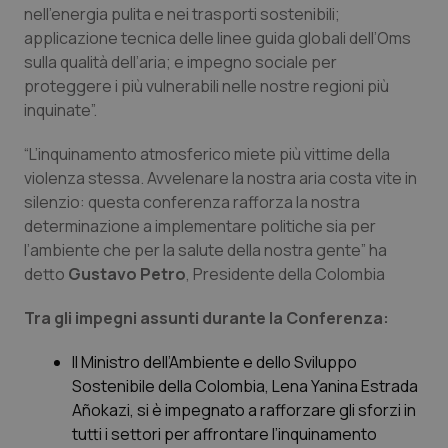
nell’energia pulita e nei trasporti sostenibili;
Piemonte
HIV
applicazione tecnica delle linee guida globali dell’Oms
sulla qualità dell’aria; e impegno sociale per
proteggere i più vulnerabili nelle nostre regioni più
Provincia Autonoma di Bolzano
Infezioni & Febbre
inquinate”.
Provincia Autonoma di Trento
Ipertensione & Scompenso
“L’inquinamento atmosferico miete più vittime della
violenza stessa. Avvelenare la nostra aria costa vite in
Puglia
Malattie rare
silenzio: questa conferenza rafforza la nostra
determinazione a implementare politiche sia per
Sardegna
Malattia di Crohn & Rettocolite Ulcerosa
l’ambiente che per la salute della nostra gente” ha
detto
Gustavo Petro
, Presidente della Colombia
Sicilia
Neuroscienze & patologie neurodegenerative
Tra gli impegni assunti durante la Conferenza:
Toscana
Obesità
Il Ministro dell’Ambiente e dello Sviluppo
Sostenibile della Colombia, Lena Yanina Estrada
Umbria
Oftalmologia
Añokazi, si è impegnato a rafforzare gli sforzi in
tutti i settori per affrontare l’inquinamento