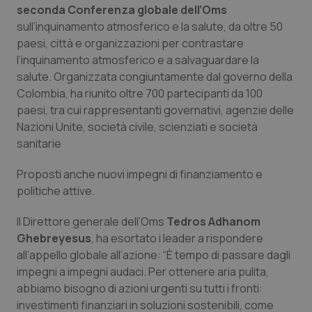
seconda Conferenza globale dell’Oms
Calabria
Asma & BPCO
sull’inquinamento atmosferico e la salute, da oltre 50
paesi, città e organizzazioni per contrastare
Campania
Car-T
l’inquinamento atmosferico e a salvaguardare la
salute. Organizzata congiuntamente dal governo della
Emilia-Romagna
Colesterolo & coronaropatie
Colombia, ha riunito oltre 700 partecipanti da 100
paesi, tra cui rappresentanti governativi, agenzie delle
Friuli Venezia Giulia
Dermatite Atopica
Nazioni Unite, società civile, scienziati e società
sanitarie
Lazio
Diabete & glucometri
Proposti anche nuovi impegni di finanziamento e
politiche attive.
Liguria
Disturbi dell’umore
Il Direttore generale dell’Oms
Tedros Adhanom
Lombardia
Dolore
Ghebreyesus
, ha esortato i leader a rispondere
all’appello globale all’azione: “È tempo di passare dagli
Marche
Donna & Salute
impegni a impegni audaci. Per ottenere aria pulita,
abbiamo bisogno di azioni urgenti su tutti i fronti:
Molise
Epatiti
investimenti finanziari in soluzioni sostenibili, come