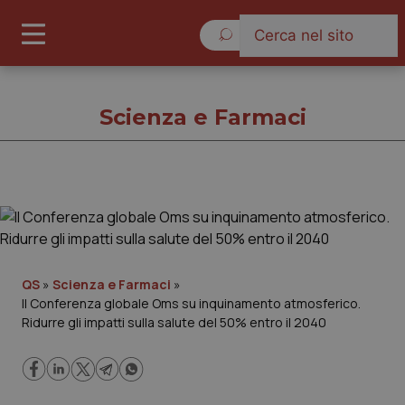
Sabato 8 Agosto 2026
Scienza e Farmaci
Scienza e Farmaci
Cronache
QS
»
Scienza e Farmaci
»
II Conferenza globale Oms su inquinamento atmosferico.
Governo e Parlamento
Ridurre gli impatti sulla salute del 50% entro il 2040
Regioni e Asl
Lavoro e Professioni