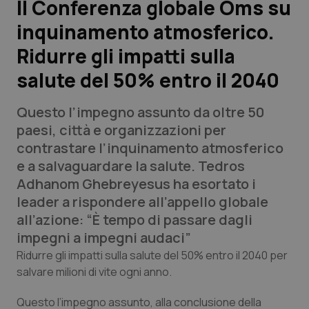
II Conferenza globale Oms su
inquinamento atmosferico.
Scienza e Farmaci
Ridurre gli impatti sulla
Studi e Analisi
salute del 50% entro il 2040
Lettere al direttore
Questo l’impegno assunto da oltre 50
paesi, città e organizzazioni per
Edizioni Regionali
contrastare l’inquinamento atmosferico
e a salvaguardare la salute. Tedros
QS Pro
Adhanom Ghebreyesus ha esortato i
leader a rispondere all’appello globale
Professionisti Sanitari.AI
all’azione: “È tempo di passare dagli
impegni a impegni audaci”
Abruzzo
QS Pro Gold
Ridurre gli impatti sulla salute del 50% entro il 2040 per
salvare milioni di vite ogni anno.
QS Club
Newsletter
Basilicata
Artrite & artrosi
Questo l’impegno assunto, alla conclusione della