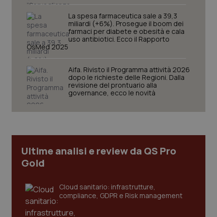
La spesa farmaceutica sale a 39,3
miliardi (+6%). Prosegue il boom dei
farmaci per diabete e obesità e cala
uso antibiotici. Ecco il Rapporto
OsMed 2025
Aifa. Rivisto il Programma attività 2026
dopo le richieste delle Regioni. Dalla
CookieScriptConsent
5 mesi
CookieScript
revisione del prontuario alla
settim
www.quotidianosanita.it
governance, ecco le novità
Ultime analisi e review da QS Pro
Gold
Cloud sanitario: infrastrutture,
compliance, GDPR e Risk management
tracking-sites-ironfish-
www.quotidianosanita.it
4
tracking-enable
settim
2 gior