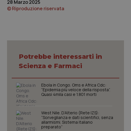
28 Marzo 2025
© Riproduzione riservata
Necessari
Statistici
Marketing
I cookie necessari contribuiscono a rendere fruibile il
sito web abilitandone funzionalità di base quali la
Potrebbe interessarti in
navigazione sulle pagine e l'accesso alle aree
protette del sito. Il sito web non è in grado di
Scienza e Farmaci
funzionare correttamente senza questi cookie.
Nome
Fornitore
/
Dominio
Scaden
VISITOR_PRIVACY_METADATA
Ebola in Congo. Oms e Africa Cdc:
5 mesi
YouTube
settim
.youtube.com
“Epidemia più veloce della risposta”.
Quasi 4mila casi e 1.801 morti
West Nile. D’Alterio (Rete IZS):
“Sorveglianza e dati scientifici, senza
allarmismi. Sistema italiano
preparato”