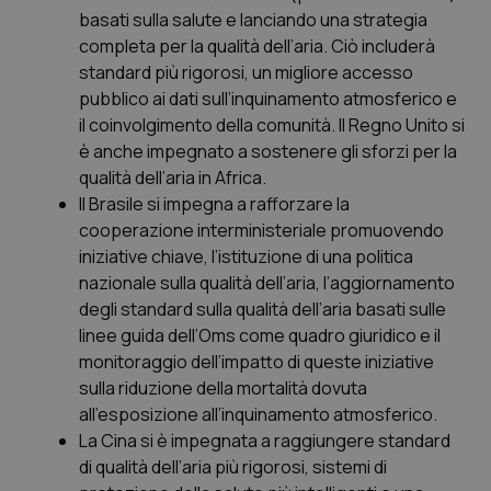
basati sulla salute e lanciando una strategia
Salute orale & impianti
completa per la qualità dell’aria. Ciò includerà
standard più rigorosi, un migliore accesso
Sangue & coagulazione
pubblico ai dati sull’inquinamento atmosferico e
il coinvolgimento della comunità. Il Regno Unito si
Tiroide
è anche impegnato a sostenere gli sforzi per la
qualità dell’aria in Africa.
Tumore al seno
Il Brasile si impegna a rafforzare la
cooperazione interministeriale promuovendo
Tumore ovarico
iniziative chiave, l’istituzione di una politica
nazionale sulla qualità dell’aria, l’aggiornamento
Tumori del Polmone & Testa Collo
degli standard sulla qualità dell’aria basati sulle
linee guida dell’Oms come quadro giuridico e il
monitoraggio dell’impatto di queste iniziative
Tumori gastrointestinali
sulla riduzione della mortalità dovuta
all’esposizione all’inquinamento atmosferico.
Ulcera & Reflusso
La Cina si è impegnata a raggiungere standard
di qualità dell’aria più rigorosi, sistemi di
Vaccini