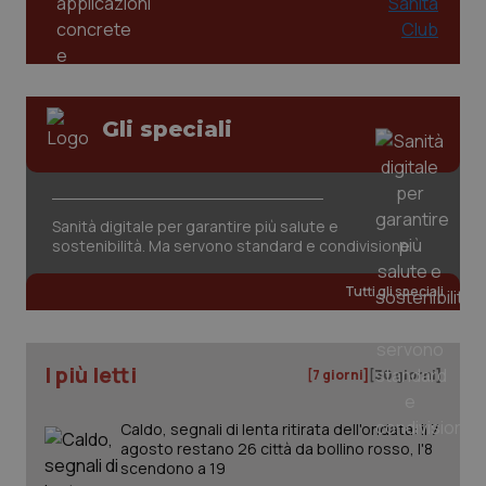
Gli speciali
Sanità digitale per garantire più salute e
sostenibilità. Ma servono standard e condivisione
PHPSESSID
Sessio
PHP.net
www.quotidianosanita.it
Tutti gli speciali
I più letti
[7 giorni]
[30 giorni]
Caldo, segnali di lenta ritirata dell'ondata: il 7
agosto restano 26 città da bollino rosso, l'8
scendono a 19