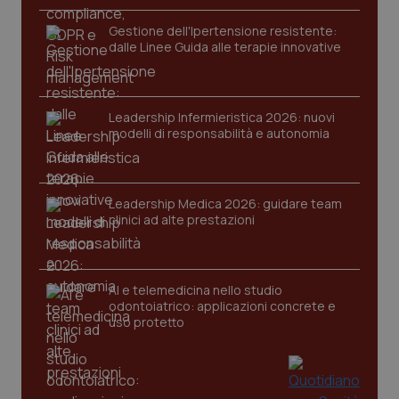
Gestione dell'Ipertensione resistente:
dalle Linee Guida alle terapie innovative
tracking-sites-ironfish-
www.quotidianosanita.it
4
session-id
settim
2 gior
Leadership Infermieristica 2026: nuovi
modelli di responsabilità e autonomia
_ga
1 anno
Google LLC
mes
.quotidianosanita.it
Leadership Medica 2026: guidare team
clinici ad alte prestazioni
AI e telemedicina nello studio
odontoiatrico: applicazioni concrete e
uso protetto