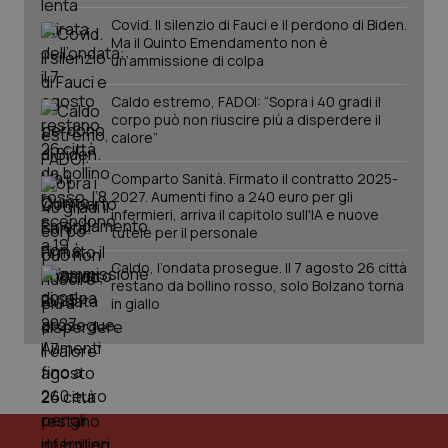
Covid. Il silenzio di Fauci e il perdono di Biden.
Ma il Quinto Emendamento non è
un’ammissione di colpa
Caldo estremo, FADOI: “Sopra i 40 gradi il
corpo può non riuscire più a disperdere il
calore”
_ga_KM60CM4NPH
.quotidianosanita.it
1 anno
Comparto Sanità. Firmato il contratto 2025-
mes
2027. Aumenti fino a 240 euro per gli
infermieri, arriva il capitolo sull'IA e nuove
tutele per il personale
Caldo, l’ondata prosegue. Il 7 agosto 26 città
restano da bollino rosso, solo Bolzano torna
in giallo
Fornitore
/
Nome
Scadenza
Descrizion
Dominio
Nome
Fornitore
/
Dominio
Scadenza
Des
_ga_0VMQEQKQ1N
.quotidianosanita.it
1 anno 1
Questo
mese
cookie
VISITOR_INFO1_LIVE
5 mesi 4
Que
Google LLC
viene
settimane
imp
.youtube.com
utilizzato