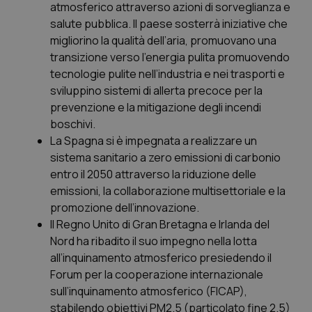
Valle D’Aosta
Oncodermatologia
atmosferico attraverso azioni di sorveglianza e
salute pubblica. Il paese sosterrà iniziative che
Veneto
Oncoematologia
migliorino la qualità dell’aria, promuovano una
transizione verso l’energia pulita promuovendo
Oncologia & Nutrizione
tecnologie pulite nell’industria e nei trasporti e
sviluppino sistemi di allerta precoce per la
prevenzione e la mitigazione degli incendi
Psoriasi & pelle
boschivi.
La Spagna si è impegnata a realizzare un
Quotidiano Cardiologia
sistema sanitario a zero emissioni di carbonio
entro il 2050 attraverso la riduzione delle
Quotidiano Chirurgia
emissioni, la collaborazione multisettoriale e la
promozione dell’innovazione.
Quotidiano Oncologia
Il Regno Unito di Gran Bretagna e Irlanda del
Nord ha ribadito il suo impegno nella lotta
Quotidiano Pediatria
all’inquinamento atmosferico presiedendo il
Forum per la cooperazione internazionale
Rene & patologie urogenitali
sull’inquinamento atmosferico (FICAP),
stabilendo obiettivi PM2.5 (particolato fine 2.5)