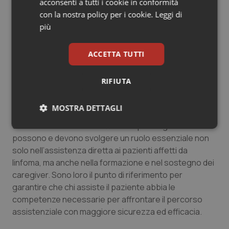
acconsenti a tutti i cookie in conformità
tassello cruciale nel percorso di cura del paziente
con la nostra policy per i cookie.
Leggi di
ematologico. Un passo avanti per migliorare la qualità
più
dell’assistenza e per offrire un aiuto concreto a chi,
ogni giorno, si prende cura degli altri con dedizione e
ACCETTA TUTTI
sacrificio.
Il ruolo chiave degli infermieri nel supporto ai
RIFIUTA
caregiver
E se da un lato il caregiving ancora necessita di
MOSTRA DETTAGLI
sostanziale riconoscimento, anche normativo,
dall’altro il documento sottolinea quanto gli infermieri
Necessari
Statistici
Marketing
possono e devono svolgere un ruolo essenziale non
solo nell’assistenza diretta ai pazienti affetti da
linfoma, ma anche nella formazione e nel sostegno dei
caregiver. Sono loro il punto di riferimento per
garantire che chi assiste il paziente abbia le
competenze necessarie per affrontare il percorso
Necessari
Statistici
Marketing
assistenziale con maggiore sicurezza ed efficacia.
I cookie necessari contribuiscono a rendere fruibile il
sito web abilitandone funzionalità di base quali la