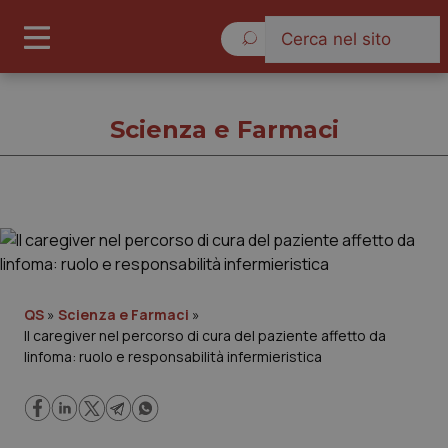
Domenica 9 Agosto 2026
Scienza e Farmaci
Scienza e Farmaci
Cronache
QS
»
Scienza e Farmaci
»
Il caregiver nel percorso di cura del paziente affetto da
Governo e Parlamento
linfoma: ruolo e responsabilità infermieristica
Regioni e Asl
Lavoro e Professioni