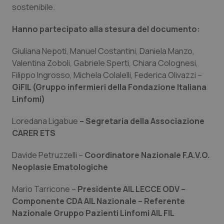
sostenibile.
_ga
1 anno
Google LLC
mes
.quotidianosanita.it
Hanno partecipato alla stesura del documento:
Giuliana Nepoti, Manuel Costantini, Daniela Manzo,
Valentina Zoboli, Gabriele Sperti, Chiara Colognesi,
Filippo Ingrosso, Michela Colalelli, Federica Olivazzi –
GiFIL (Gruppo infermieri della Fondazione Italiana
Linfomi)
Loredana Ligabue
– Segretaria della Associazione
CARER ETS
Davide Petruzzelli –
Coordinatore Nazionale F.A.V.O.
Neoplasie Ematologiche
Mario Tarricone –
Presidente AIL LECCE ODV –
Componente CDA AIL Nazionale – Referente
Nazionale Gruppo Pazienti Linfomi AIL FIL