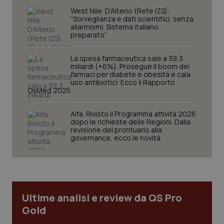
mes
West Nile. D’Alterio (Rete IZS):
“Sorveglianza e dati scientifici, senza
allarmismi. Sistema italiano
preparato”
La spesa farmaceutica sale a 39,3
miliardi (+6%). Prosegue il boom dei
farmaci per diabete e obesità e cala
uso antibiotici. Ecco il Rapporto
OsMed 2025
Fornitore
/
Nome
Scadenza
Descrizion
Dominio
Nome
Fornitore
/
Dominio
Scadenza
Des
_ga_0VMQEQKQ1N
.quotidianosanita.it
1 anno 1
Questo
Aifa. Rivisto il Programma attività 2026
mese
cookie
VISITOR_INFO1_LIVE
5 mesi 4
Que
Google LLC
dopo le richieste delle Regioni. Dalla
viene
settimane
imp
.youtube.com
revisione del prontuario alla
utilizzato
You
governance, ecco le novità
da Google
ten
Analytics
pre
per
del
mantener
vid
lo stato
inco
della
può
sessione.
det
vis
Ultime analisi e review da QS Pro
web
uti
Gold
nuo
ver