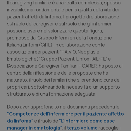
Il caregiving familiare è una realtà complessa, spesso
Calabria
Asma & BPCO
invisibile, ma fondamentale per la qualità della vita dei
pazienti affetti da linfoma. Il progetto di elaborazione
Campania
Car-T
sul ruolo del caregiver e sul ruolo che gli infermieri
possono avere nel valorizzare questa figura,
Emilia-Romagna
Colesterolo & coronaropatie
promosso dal Gruppo Infermieri della Fondazione
Italiana Linfomi (GiFIL), in collaborazione con le
Friuli Venezia Giulia
Dermatite Atopica
associazioni dei pazienti “F.A.V.O. Neoplasie
Ematologiche”, “Gruppo Pazienti Linfomi AIL-FIL” e
Lazio
Diabete & glucometri
l’Associazione Caregiver Familiari – CARER, ha posto al
centro della riflessione e delle proposte che ha
maturato, il ruolo dei familiari che si prendono cura dei
Liguria
Disturbi dell’umore
propri cari, sottolineando la necessità di un supporto
strutturato e di una formazione adeguata.
Lombardia
Dolore
Dopo aver approfondito nei documenti precedenti le
Marche
Donna & Salute
“Competenze dell’infermiere per il paziente affetto
da linfoma”
e il ruolo de
“L’infermiere come case
Molise
Epatiti
manager in ematologia”
, il
terzo volume
raccoglie i