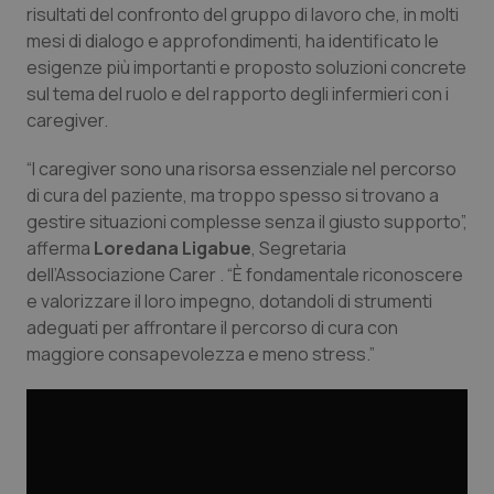
risultati del confronto del gruppo di lavoro che, in molti
Piemonte
HIV
mesi di dialogo e approfondimenti, ha identificato le
esigenze più importanti e proposto soluzioni concrete
sul tema del ruolo e del rapporto degli infermieri con i
Provincia Autonoma di Bolzano
Infezioni & Febbre
caregiver.
Provincia Autonoma di Trento
Ipertensione & Scompenso
“I caregiver sono una risorsa essenziale nel percorso
di cura del paziente, ma troppo spesso si trovano a
Puglia
Malattie rare
gestire situazioni complesse senza il giusto supporto”,
afferma
Loredana Ligabue
, Segretaria
Sardegna
Malattia di Crohn & Rettocolite Ulcerosa
dell’Associazione Carer . “È fondamentale riconoscere
e valorizzare il loro impegno, dotandoli di strumenti
Sicilia
Neuroscienze & patologie neurodegenerative
adeguati per affrontare il percorso di cura con
maggiore consapevolezza e meno stress.”
Toscana
Obesità
Umbria
Oftalmologia