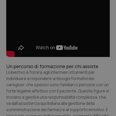
Valle D’Aosta
Oncodermatologia
Veneto
Oncoematologia
Oncologia & Nutrizione
Psoriasi & pelle
Quotidiano Cardiologia
Un percorso di formazione per chi assiste
Quotidiano Chirurgia
L’obiettivo è fornire agli infermieri strumenti per
individuare e rispondere ai bisogni formativi dei
Quotidiano Oncologia
caregiver, che spesso sono familiari o persone con un
forte legame affettivo con il paziente. Queste figure si
Quotidiano Pediatria
trovano a gestire una responsabilità complessa, che
va dall’assistenza quotidiana alla gestione della
Rene & patologie urogenitali
somministrazione dei farmaci e al supporto emotivo. Il
loro ruolo, seppure indispensabile, comporta difficoltà