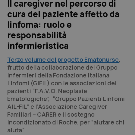
Il caregiver nel percorso di
cura del paziente affetto da
Scienza e Farmaci
linfoma: ruolo e
Studi e Analisi
responsabilità
infermieristica
Lettere al direttore
Terzo volume del progetto Ematonurse
,
Edizioni Regionali
frutto della collaborazione del Gruppo
Infermieri della Fondazione Italiana
QS Pro
Linfomi (GiFIL) con le associazioni dei
pazienti “F.A.V.O. Neoplasie
Professionisti Sanitari.AI
Ematologiche”, “Gruppo Pazienti Linfomi
AIL-FIL” e l’Associazione Caregiver
Abruzzo
QS Pro Gold
Familiari – CARER e il sostegno
incondizionato di Roche, per “aiutare chi
QS Club
Newsletter
Basilicata
Artrite & artrosi
aiuta”