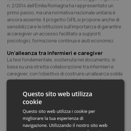
n. 2/2014 dell’Emilia Romagna ha rappresentato un
primo passo, ma una normativa nazionale unitaria è
ancora assente. Il progetto GiFIL si propone anche di
sensibilizzare le istituzioni sull’importanza di garantire
ai caregiver un accesso facilitato a supporti
psicologici, formazione continua e aiuti economici.
Un’alleanza tra infermieri e caregiver
La tesi fondamentale, sostenuta nel documento, si
basa su una stretta collaborazione tra infermieri e
caregiver, con l’obiettivo di costruire un’alleanza solida
per il benessere del paziente. “L’infermiere è spesso il
primo punto di riferimento per il caregiver, ed è
Questo sito web utilizza
essenziale che sappia riconoscere i segnali di
cookie
difficoltà e fornire il giusto supporto”, aggiunge
Ligabue.
Questo sito web utilizza i cookie per
migliorare la tua esperienza di
Tra gli auspici condivisi in primis quello per il quale il
navigazione. Utilizzando il nostro sito web
caregiving venga finalmente riconosciuto come un