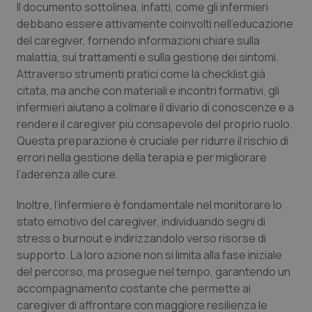
Il documento sottolinea, infatti, come gli infermieri
navigazione sulle pagine e l'accesso alle aree
debbano essere attivamente coinvolti nell’educazione
protette del sito. Il sito web non è in grado di
funzionare correttamente senza questi cookie.
del caregiver, fornendo informazioni chiare sulla
Nome
Fornitore
/
Dominio
Scaden
malattia, sui trattamenti e sulla gestione dei sintomi.
Attraverso strumenti pratici come la checklist già
VISITOR_PRIVACY_METADATA
5 mesi
YouTube
settim
.youtube.com
citata, ma anche con materiali e incontri formativi, gli
infermieri aiutano a colmare il divario di conoscenze e a
rendere il caregiver più consapevole del proprio ruolo.
Questa preparazione è cruciale per ridurre il rischio di
errori nella gestione della terapia e per migliorare
l’aderenza alle cure.
Inoltre, l’infermiere è fondamentale nel monitorare lo
stato emotivo del caregiver, individuando segni di
stress o burnout e indirizzandolo verso risorse di
supporto. La loro azione non si limita alla fase iniziale
del percorso, ma prosegue nel tempo, garantendo un
accompagnamento costante che permette ai
CookieScriptConsent
5 mesi
CookieScript
caregiver di affrontare con maggiore resilienza le
settim
www.quotidianosanita.it