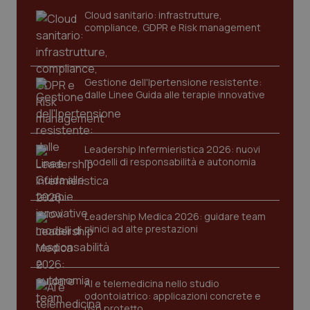
dell
You
Cloud sanitario: infrastrutture,
compliance, GDPR e Risk management
__Secure-YNID
.youtube.com
5 mesi 4
Que
settimane
imp
You
ten
pre
del
Gestione dell'Ipertensione resistente:
vid
dalle Linee Guida alle terapie innovative
inco
può
det
vis
web
uti
Leadership Infermieristica 2026: nuovi
nuo
modelli di responsabilità e autonomia
ver
dell
You
YSC
Sessione
Que
Google LLC
Leadership Medica 2026: guidare team
imp
.youtube.com
You
clinici ad alte prestazioni
ten
vis
vid
__Secure-
.youtube.com
5 mesi 4
Que
AI e telemedicina nello studio
ROLLOUT_TOKEN
settimane
imp
You
odontoiatrico: applicazioni concrete e
ges
uso protetto