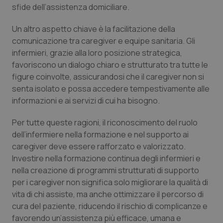
sfide dell’assistenza domiciliare.
Un altro aspetto chiave è la facilitazione della
comunicazione tra caregiver e equipe sanitaria. Gli
infermieri, grazie alla loro posizione strategica,
favoriscono un dialogo chiaro e strutturato tra tutte le
figure coinvolte, assicurandosi che il caregiver non si
senta isolato e possa accedere tempestivamente alle
informazioni e ai servizi di cui ha bisogno.
tracking-sites-ironfish-
www.quotidianosanita.it
4
Per tutte queste ragioni, il riconoscimento del ruolo
tracking-enable
settim
2 gior
dell’infermiere nella formazione e nel supporto ai
caregiver deve essere rafforzato e valorizzato.
Investire nella formazione continua degli infermieri e
nella creazione di programmi strutturati di supporto
tracking-sites-ironfish-
www.quotidianosanita.it
4
session-id
settim
per i caregiver non significa solo migliorare la qualità di
2 gior
vita di chi assiste, ma anche ottimizzare il percorso di
cura del paziente, riducendo il rischio di complicanze e
favorendo un’assistenza più efficace, umana e