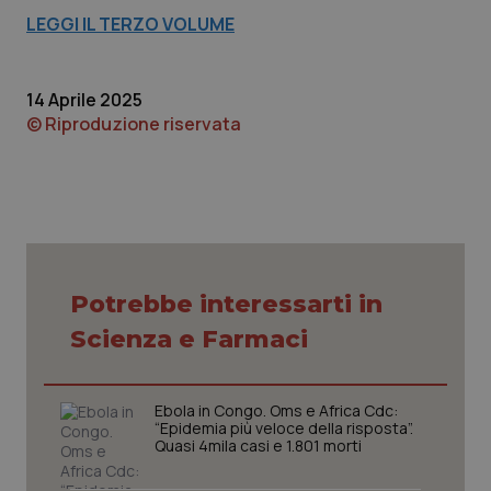
LEGGI IL TERZO VOLUME
PHPSESSID
Sessio
PHP.net
www.quotidianosanita.it
14 Aprile 2025
© Riproduzione riservata
Potrebbe interessarti in
Scienza e Farmaci
Ebola in Congo. Oms e Africa Cdc:
“Epidemia più veloce della risposta”.
Quasi 4mila casi e 1.801 morti
_ga_KM60CM4NPH
.quotidianosanita.it
1 anno