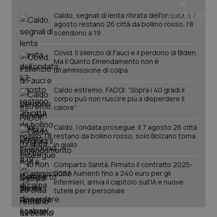
Caldo, segnali di lenta ritirata dell'ondata: il 7
agosto restano 26 città da bollino rosso, l'8
scendono a 19
Covid. Il silenzio di Fauci e il perdono di Biden.
Ma il Quinto Emendamento non è
un’ammissione di colpa
Caldo estremo, FADOI: “Sopra i 40 gradi il
corpo può non riuscire più a disperdere il
calore”
Caldo, l’ondata prosegue. Il 7 agosto 26 città
restano da bollino rosso, solo Bolzano torna
in giallo
Comparto Sanità. Firmato il contratto 2025-
2027. Aumenti fino a 240 euro per gli
infermieri, arriva il capitolo sull'IA e nuove
tutele per il personale