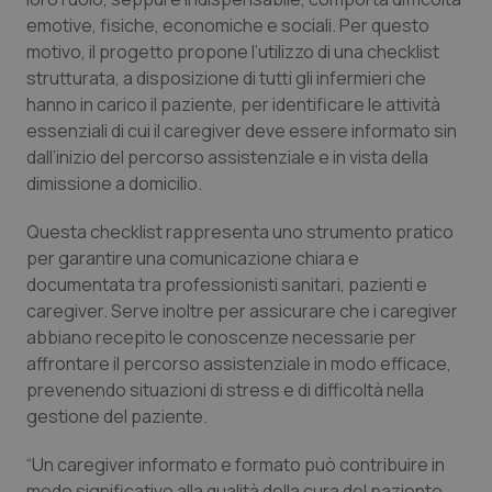
Salute orale & impianti
emotive, fisiche, economiche e sociali. Per questo
motivo, il progetto propone l’utilizzo di una checklist
strutturata, a disposizione di tutti gli infermieri che
Sangue & coagulazione
hanno in carico il paziente, per identificare le attività
essenziali di cui il caregiver deve essere informato sin
Tiroide
dall’inizio del percorso assistenziale e in vista della
dimissione a domicilio.
Tumore al seno
Questa checklist rappresenta uno strumento pratico
Tumore ovarico
per garantire una comunicazione chiara e
documentata tra professionisti sanitari, pazienti e
Tumori del Polmone & Testa Collo
caregiver. Serve inoltre per assicurare che i caregiver
abbiano recepito le conoscenze necessarie per
affrontare il percorso assistenziale in modo efficace,
Tumori gastrointestinali
prevenendo situazioni di stress e di difficoltà nella
gestione del paziente.
Ulcera & Reflusso
“Un caregiver informato e formato può contribuire in
Vaccini
modo significativo alla qualità della cura del paziente,