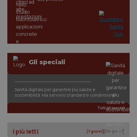
del
e d
per
del
ute
tracking-sites-
www.quotidianosanita.it
4
Que
ironfish-tracking-
settimane
imp
named-enable
2 giorni
dal
per 
sis
sol
ute
ide
Gli speciali
Wel
Sanità digitale per garantire più salute e
sostenibilità. Ma servono standard e condivisione
Tutti gli speciali
I più letti
[7 giorni]
[30 giorni]