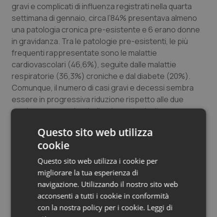
gravi e complicati di influenza registrati nella quarta
settimana di gennaio, circa l’84% presentava almeno
una patologia cronica pre-esistente e 6 erano donne
in gravidanza. Tra le patologie pre-esistenti, le più
frequenti rappresentate sono le malattie
cardiovascolari (46,6%), seguite dalle malattie
respiratorie (36,3%) croniche e dal diabete (20%).
Comunque, il numero di casi gravi e decessi sembra
essere in progressiva riduzione rispetto alle due
settimane precedenti e l’andamento risulta
sovrapponibile con quello delle stagioni precedenti,
Questo sito web utilizza
con particolari similitudini con quello della stagione
cookie
2010-2011.
Questo sito web utilizza i cookie per
Un altro dato significativo riguarda l’accesso ai
migliorare la tua esperienza di
pronto soccorso:
in questa settimana il 12,8% di tutte
navigazione. Utilizzando il nostro sito web
le persone che si sono rivolte a queste strutture è
acconsenti a tutti i cookie in conformità
stato visitato per una sindrome respiratoria. Di questi,
con la nostra policy per i cookie.
Leggi di
il 16,5% è stato ricoverato.