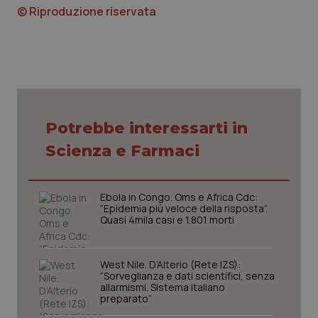
© Riproduzione riservata
Nome
Fornitore
/
Dominio
Scaden
VISITOR_PRIVACY_METADATA
5 mesi
YouTube
settim
.youtube.com
Potrebbe interessarti in
Scienza e Farmaci
Ebola in Congo. Oms e Africa Cdc:
“Epidemia più veloce della risposta”.
Quasi 4mila casi e 1.801 morti
West Nile. D’Alterio (Rete IZS):
CookieScriptConsent
5 mesi
CookieScript
“Sorveglianza e dati scientifici, senza
settim
www.quotidianosanita.it
allarmismi. Sistema italiano
preparato”