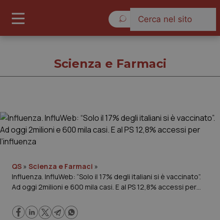
Venerdì 7 Agosto 2026
Scienza e Farmaci
Scienza e Farmaci
Cronache
Governo e Parlamento
QS
»
Scienza e Farmaci
»
Influenza. InfluWeb: “Solo il 17% degli italiani si è vaccinato”.
Ad oggi 2milioni e 600 mila casi. E al PS 12,8% accessi per
Regioni e Asl
l’influenza
Lavoro e Professioni