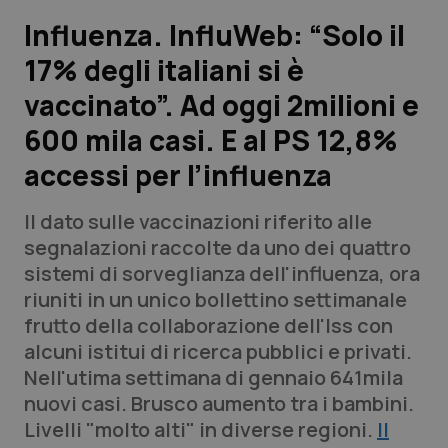
Influenza. InfluWeb: “Solo il
Scienza e Farmaci
17% degli italiani si è
vaccinato”. Ad oggi 2milioni e
Studi e Analisi
600 mila casi. E al PS 12,8%
Lettere al direttore
accessi per l’influenza
Edizioni Regionali
Il dato sulle vaccinazioni riferito alle
segnalazioni raccolte da uno dei quattro
QS Pro
sistemi di sorveglianza dell'influenza, ora
riuniti in un unico bollettino settimanale
Professionisti Sanitari.AI
frutto della collaborazione dell'Iss con
alcuni istitui di ricerca pubblici e privati.
Abruzzo
QS Pro Gold
Nell'utima settimana di gennaio 641mila
nuovi casi. Brusco aumento tra i bambini.
QS Club
Newsletter
Basilicata
Artrite & artrosi
Livelli "molto alti" in diverse regioni.
Il