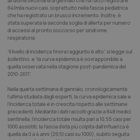
all’ultima settimana di gennaio che ha fatto registrare
Valle D’Aosta
Oncodermatologia
641mila nuovi casi, soprattutto nella fascia pediatrica
che ha registrato un brusco incremento. Inoltre, è
Veneto
Oncoematologia
stata superata la seconda soglia di allerta per numero
di accessi al pronto soccorso per sindrome
Oncologia & Nutrizione
respiratoria.
Psoriasi & pelle
“Il livello di incidenza finora raggiunto è alto”, si legge sul
bollettino, e “la curva epidemica è sovrapponibile a
Quotidiano Cardiologia
quella osservata nella stagione post-pandemica del
2010-2011”.
Quotidiano Chirurgia
Nella quarta settimana di gennaio, cronologicamente
l’ultima studiata dagli esperti, la curva epidemica sale e
Quotidiano Oncologia
l’incidenza totale è in crescita rispetto alle settimane
precedenti. Mediante i dati raccolti grazie a 848 medici
Quotidiano Pediatria
sentinella, l’incidenza totale risulta pari a 10,55 casi per
1000 assistiti; la fascia d’età più colpita dall’influenza è
Rene & patologie urogenitali
quella da 0 a 4 anni (29,10 casi su 1000), subito seguita