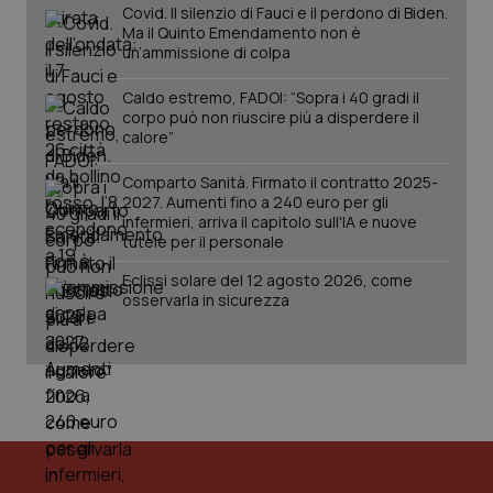
Covid. Il silenzio di Fauci e il perdono di Biden.
Ma il Quinto Emendamento non è
un’ammissione di colpa
Caldo estremo, FADOI: “Sopra i 40 gradi il
corpo può non riuscire più a disperdere il
calore”
Fornitore
/
Nome
Scadenza
Descrizion
Dominio
Nome
Fornitore
/
Dominio
Scadenza
Des
Comparto Sanità. Firmato il contratto 2025-
_ga_0VMQEQKQ1N
.quotidianosanita.it
1 anno 1
Questo
2027. Aumenti fino a 240 euro per gli
mese
cookie
VISITOR_INFO1_LIVE
5 mesi 4
Que
Google LLC
infermieri, arriva il capitolo sull'IA e nuove
viene
settimane
imp
.youtube.com
utilizzato
tutele per il personale
You
da Google
ten
Analytics
pre
Eclissi solare del 12 agosto 2026, come
per
del
osservarla in sicurezza
mantener
vid
lo stato
inco
della
può
sessione.
det
vis
web
uti
nuo
ver
dell
You
__Secure-YNID
.youtube.com
5 mesi 4
Que