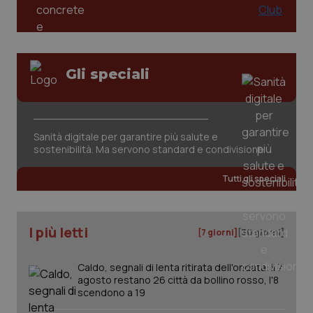
PHPSESSID
Sessio
PHP.net
www.quotidianosanita.it
Gli speciali
Sanità digitale per garantire più salute e
sostenibilità. Ma servono standard e condivisione
Tutti gli speciali
I più letti
[7 giorni]
[30 giorni]
Caldo, segnali di lenta ritirata dell'ondata: il 7
_ga_KM60CM4NPH
.quotidianosanita.it
1 anno
agosto restano 26 città da bollino rosso, l'8
mes
scendono a 19