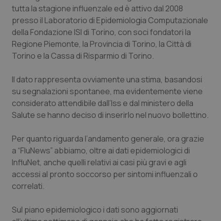
tutta la stagione influenzale ed è attivo dal 2008
Piemonte
HIV
presso il Laboratorio di Epidemiologia Computazionale
della Fondazione ISI di Torino, con soci fondatori la
Provincia Autonoma di Bolzano
Infezioni & Febbre
Regione Piemonte, la Provincia di Torino, la Città di
Torino e la Cassa di Risparmio di Torino.
Provincia Autonoma di Trento
Ipertensione & Scompenso
Il dato rappresenta ovviamente una stima, basandosi
su segnalazioni spontanee, ma evidentemente viene
Puglia
Malattie rare
considerato attendibile dall’Iss e dal ministero della
Salute se hanno deciso di inserirlo nel nuovo bollettino.
Sardegna
Malattia di Crohn & Rettocolite Ulcerosa
Per quanto riguarda l’andamento generale, ora grazie
Sicilia
Neuroscienze & patologie neurodegenerative
a “FluNews” abbiamo, oltre ai dati epidemiologici di
InfluNet, anche quelli relativi ai casi più gravi e agli
Toscana
Obesità
accessi al pronto soccorso per sintomi influenzali o
correlati.
Umbria
Oftalmologia
Sul piano epidemiologico i dati sono aggiornati