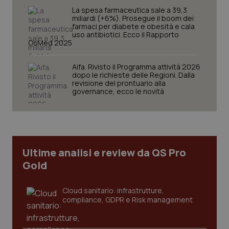
La spesa farmaceutica sale a 39,3
miliardi (+6%). Prosegue il boom dei
farmaci per diabete e obesità e cala
uso antibiotici. Ecco il Rapporto
OsMed 2025
Aifa. Rivisto il Programma attività 2026
dopo le richieste delle Regioni. Dalla
revisione del prontuario alla
governance, ecco le novità
tracking-sites-ironfish-
www.quotidianosanita.it
4
tracking-enable
settim
2 gior
Ultime analisi e review da QS Pro
tracking-sites-ironfish-
www.quotidianosanita.it
4
session-id
settim
Gold
2 gior
Cloud sanitario: infrastrutture,
compliance, GDPR e Risk management
_ga
1 anno
Google LLC
mes
.quotidianosanita.it