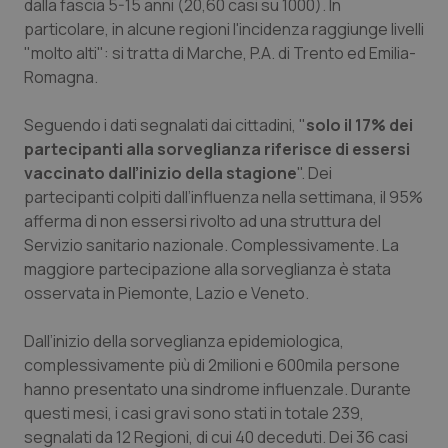
dalla fascia 5-15 anni (20,60 casi su 1000). In
Salute orale & impianti
particolare, in alcune regioni l'incidenza raggiunge livelli
"molto alti": si tratta di Marche, P.A. di Trento ed Emilia-
Sangue & coagulazione
Romagna.
Seguendo i dati segnalati dai cittadini, "
solo il 17% dei
Tiroide
partecipanti alla sorveglianza riferisce di essersi
vaccinato
dall’inizio della stagione
". Dei
Tumore al seno
partecipanti colpiti dall’influenza nella settimana, il 95%
afferma di non essersi rivolto ad una struttura del
Tumore ovarico
Servizio sanitario nazionale. Complessivamente. La
maggiore partecipazione alla sorveglianza è stata
Tumori del Polmone & Testa Collo
osservata in Piemonte, Lazio e Veneto.
Tumori gastrointestinali
Dall’inizio della sorveglianza epidemiologica,
complessivamente più di 2milioni e 600mila persone
Ulcera & Reflusso
hanno presentato una sindrome influenzale. Durante
questi mesi, i casi gravi sono stati in totale 239,
segnalati da 12 Regioni, di cui 40 deceduti. Dei 36 casi
Vaccini