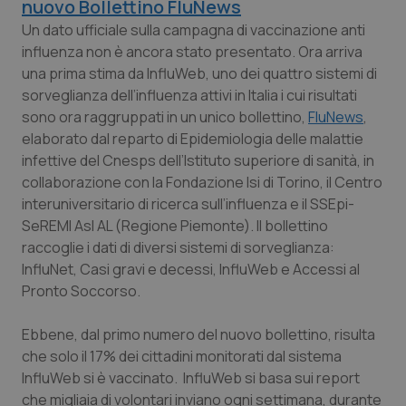
nuovo Bollettino FluNews
Calabria
Asma & BPCO
Un dato ufficiale sulla campagna di vaccinazione anti
influenza non è ancora stato presentato. Ora arriva
Campania
Car-T
una prima stima da InfluWeb, uno dei quattro sistemi di
sorveglianza dell’influenza attivi in Italia i cui risultati
Emilia-Romagna
Colesterolo & coronaropatie
sono ora raggruppati in un unico bollettino,
FluNews
,
elaborato dal reparto di Epidemiologia delle malattie
Friuli Venezia Giulia
Dermatite Atopica
infettive del Cnesps dell’Istituto superiore di sanità, in
collaborazione con la Fondazione Isi di Torino, il Centro
Lazio
Diabete & glucometri
interuniversitario di ricerca sull’influenza e il SSEpi-
SeREMI Asl AL (Regione Piemonte). Il bollettino
raccoglie i dati di diversi sistemi di sorveglianza:
Liguria
Disturbi dell’umore
InfluNet, Casi gravi e decessi, InfluWeb e Accessi al
Pronto Soccorso.
Lombardia
Dolore
Ebbene, dal primo numero del nuovo bollettino, risulta
Marche
Donna & Salute
che solo il 17% dei cittadini monitorati dal sistema
InfluWeb si è vaccinato. InfluWeb si basa sui report
Molise
Epatiti
che migliaia di volontari inviano ogni settimana, durante