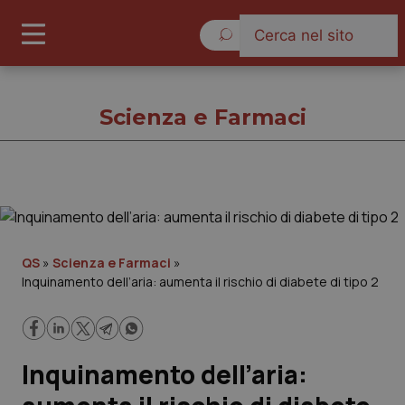
Domenica 9 Agosto 2026
Scienza e Farmaci
Scienza e Farmaci
Cronache
QS
»
Scienza e Farmaci
»
Inquinamento dell’aria: aumenta il rischio di diabete di tipo 2
Governo e Parlamento
Regioni e Asl
Inquinamento dell’aria:
Lavoro e Professioni