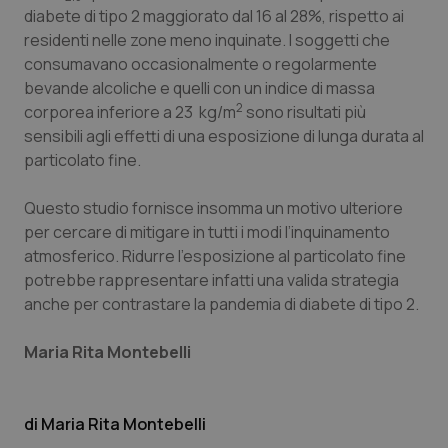
Valle D’Aosta
Oncodermatologia
diabete di tipo 2 maggiorato dal 16 al 28%, rispetto ai
residenti nelle zone meno inquinate. I soggetti che
Veneto
Oncoematologia
consumavano occasionalmente o regolarmente
bevande alcoliche e quelli con un indice di massa
Oncologia & Nutrizione
2
corporea inferiore a 23 kg/m
sono risultati più
sensibili agli effetti di una esposizione di lunga durata al
Psoriasi & pelle
particolato fine.
Questo studio fornisce insomma un motivo ulteriore
Quotidiano Cardiologia
per cercare di mitigare in tutti i modi l’inquinamento
atmosferico. Ridurre l’esposizione al particolato fine
Quotidiano Chirurgia
potrebbe rappresentare infatti una valida strategia
anche per contrastare la pandemia di diabete di tipo 2.
Quotidiano Oncologia
Maria Rita Montebelli
Quotidiano Pediatria
Rene & patologie urogenitali
Maria Rita Montebelli