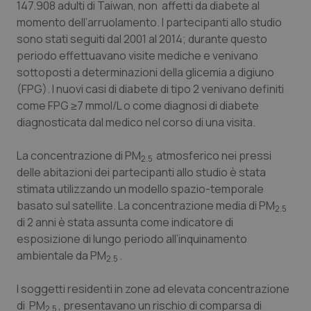
147.908 adulti di Taiwan, non affetti da diabete al
momento dell’arruolamento. I partecipanti allo studio
Piemonte
HIV
sono stati seguiti dal 2001 al 2014; durante questo
periodo effettuavano visite mediche e venivano
Provincia Autonoma di Bolzano
Infezioni & Febbre
sottoposti a determinazioni della glicemia a digiuno
(FPG). I nuovi casi di diabete di tipo 2 venivano definiti
Provincia Autonoma di Trento
Ipertensione & Scompenso
come FPG ≥7 mmol/L o come diagnosi di diabete
diagnosticata dal medico nel corso di una visita.
Puglia
Malattie rare
La concentrazione di PM
atmosferico nei pressi
2.5
Sardegna
Malattia di Crohn & Rettocolite Ulcerosa
delle abitazioni dei partecipanti allo studio è stata
stimata utilizzando un modello spazio-temporale
Sicilia
Neuroscienze & patologie neurodegenerative
basato sul satellite. La concentrazione media di PM
2.5
di 2 anni è stata assunta come indicatore di
esposizione di lungo periodo all’inquinamento
Toscana
Obesità
ambientale da PM
.
2.5
Umbria
Oftalmologia
I soggetti residenti in zone ad elevata concentrazione
di PM
, presentavano un rischio di comparsa di
2.5