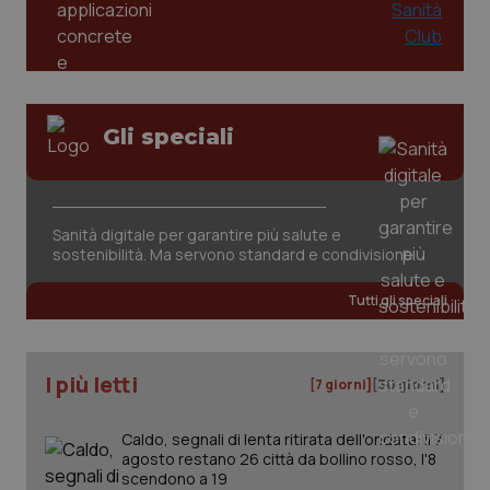
tracking-sites-ironfish-
www.quotidianosanita.it
4
session-id
settim
2 gior
Gli speciali
_ga
1 anno
Google LLC
mes
Sanità digitale per garantire più salute e
.quotidianosanita.it
sostenibilità. Ma servono standard e condivisione
Tutti gli speciali
I più letti
[7 giorni]
[30 giorni]
Caldo, segnali di lenta ritirata dell'ondata: il 7
agosto restano 26 città da bollino rosso, l'8
scendono a 19