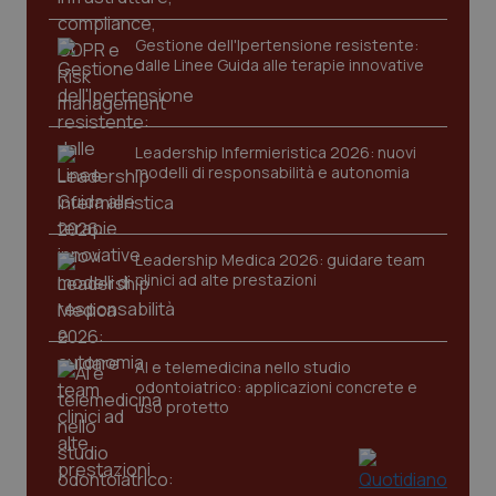
Gestione dell'Ipertensione resistente:
dalle Linee Guida alle terapie innovative
Leadership Infermieristica 2026: nuovi
modelli di responsabilità e autonomia
CookieScriptConsent
5 mesi
CookieScript
settim
www.quotidianosanita.it
Leadership Medica 2026: guidare team
clinici ad alte prestazioni
AI e telemedicina nello studio
odontoiatrico: applicazioni concrete e
uso protetto
tracking-sites-ironfish-
www.quotidianosanita.it
4
tracking-enable
settim
2 gior