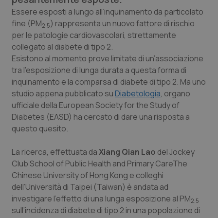
Calabria
Asma & BPCO
Essere esposti a lungo all’inquinamento da particolato
fine (PM
) rappresenta un nuovo fattore di rischio
2.5
Campania
Car-T
per le patologie cardiovascolari, strettamente
collegato al diabete di tipo 2.
Emilia-Romagna
Colesterolo & coronaropatie
Esistono al momento prove limitate di un’associazione
tra l’esposizione di lunga durata a questa forma di
inquinamento e la comparsa di diabete di tipo 2. Ma uno
Friuli Venezia Giulia
Dermatite Atopica
studio appena pubblicato su
Diabetologia
, organo
ufficiale della
European Society for the Study of
Lazio
Diabete & glucometri
Diabetes
(EASD) ha cercato di dare una risposta a
questo quesito.
Liguria
Disturbi dell’umore
La ricerca, effettuata da
Xiang Qian Lao
del Jockey
Lombardia
Dolore
Club School of Public Health and Primary Care
The
Chinese University of Hong Kong
e colleghi
Marche
Donna & Salute
dell’Università di Taipei (Taiwan) è andata ad
investigare l’effetto di una lunga esposizione al PM
2.5
Molise
Epatiti
sull’incidenza di diabete di tipo 2 in una popolazione di