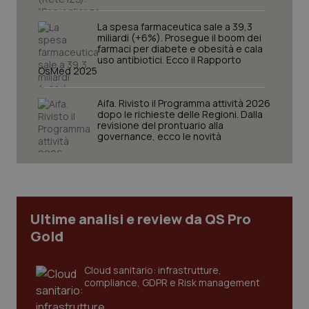
La spesa farmaceutica sale a 39,3
miliardi (+6%). Prosegue il boom dei
farmaci per diabete e obesità e cala
uso antibiotici. Ecco il Rapporto
OsMed 2025
Necessari
Statistici
Marketing
Aifa. Rivisto il Programma attività 2026
dopo le richieste delle Regioni. Dalla
I cookie necessari contribuiscono a rendere fruibile il
revisione del prontuario alla
sito web abilitandone funzionalità di base quali la
governance, ecco le novità
navigazione sulle pagine e l'accesso alle aree
protette del sito. Il sito web non è in grado di
funzionare correttamente senza questi cookie.
Nome
Fornitore
/
Dominio
Scaden
VISITOR_PRIVACY_METADATA
5 mesi
YouTube
settim
.youtube.com
Ultime analisi e review da QS Pro
Gold
Cloud sanitario: infrastrutture,
compliance, GDPR e Risk management