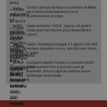
Covid. Il silenzio di Fauci e il perdono di Biden.
Ma il Quinto Emendamento non è
un’ammissione di colpa
Caldo estremo, FADOI: “Sopra i 40 gradi il
corpo può non riuscire più a disperdere il
calore”
Caldo, l’ondata prosegue. Il 7 agosto 26 città
restano da bollino rosso, solo Bolzano torna
in giallo
PHPSESSID
Sessio
PHP.net
Comparto Sanità. Firmato il contratto 2025-
www.quotidianosanita.it
2027. Aumenti fino a 240 euro per gli
infermieri, arriva il capitolo sull'IA e nuove
tutele per il personale