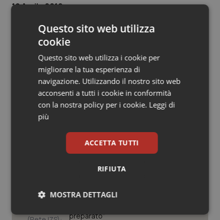
19 Aprile 2019
Salute orale & impianti
© Riproduzione riservata
Questo sito web utilizza
Sangue & coagulazione
cookie
Questo sito web utilizza i cookie per
Tiroide
migliorare la tua esperienza di
navigazione. Utilizzando il nostro sito web
Tumore al seno
acconsenti a tutti i cookie in conformità
Potrebbe interessarti in
con la nostra policy per i cookie.
Leggi di
Scienza e Farmaci
Tumore ovarico
più
Tumori del Polmone & Testa Collo
ACCETTA TUTTI
Ebola in Congo. Oms e Africa Cdc:
“Epidemia più veloce della risposta”.
Quasi 4mila casi e 1.801 morti
Tumori gastrointestinali
RIFIUTA
Ulcera & Reflusso
West Nile. D’Alterio (Rete IZS):
MOSTRA DETTAGLI
“Sorveglianza e dati scientifici, senza
allarmismi. Sistema italiano
Vaccini
Necessari
preparato”
Statistici
Marketing