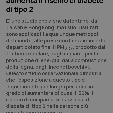
aumenta il rischio di diabete
di tipo 2
Scienza e Farmaci
E’ uno studio che viene da lontano, da
Studi e Analisi
Taiwan e Hong Kong, ma i suoi risultati
sono applicabili a qualunque metropoli
Lettere al direttore
del mondo, alle prese con l’inquinamento
da particolato fine, il PM
, prodotto dal
2.5
Edizioni Regionali
traffico veicolare, dagli impianti per la
produzione di energia, dalla combustione
QS Pro
della legna, dagli incendi boschivi.
Questo studio osservazionale dimostra
Professionisti Sanitari.AI
che l’esposizione a questo tipo di
inquinamento per lunghi periodi è in
Abruzzo
QS Pro Gold
grado di aumentare di quasi il 30% il
rischio di comparsa di nuovi casi di
QS Club
Newsletter
Basilicata
Artrite & artrosi
diabete di tipo 2 nelle persone più
pesantemente esposte.