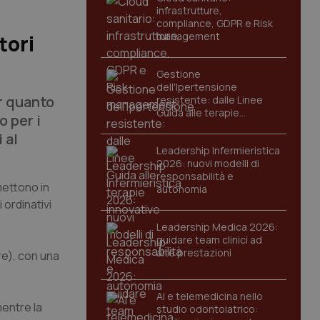
infrastrutture,
compliance, GDPR e Risk
management
tori
Gestione
dell'Ipertensione
r quanto
resistente: dalle Linee
Guida alle terapie
o per i
innovative
 al
Leadership Infermieristica
2026: nuovi modelli di
responsabilità e
mettono in
autonomia
 ordinativi
Leadership Medica 2026:
guidare team clinici ad
alte prestazioni
bre), con una
AI e telemedicina nello
mentre la
studio odontoiatrico: