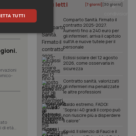
I più letti
[7 giorni]
[30 giorni]
ETTA TUTTI
arrivo di
Comparto Sanità. Firmato il
spesa
contratto 2025-2027.
Aumenti fino a 240 euro per
keting
gli infermieri, arriva il capitolo
sull'IA e nuove tutele per il
personale
gioni.
Eclissi solare del 12 agosto
2026, come osservarla in
sicurezza
ervazioni
omico-
Contratto sanità, valorizzati
gli infermieri ma penalizzate
igazione sulle pagine
le altre professioni
kie.
Caldo estremo, FADOI:
“Sopra i 40 gradi il corpo può
er memorizzare le
non riuscire più a disperdere
utente per la loro
 dati sul consenso
il calore”
vato
itiche e
di età...
tendo che le loro
Covid. Il silenzio di Fauci e il
ssioni future.