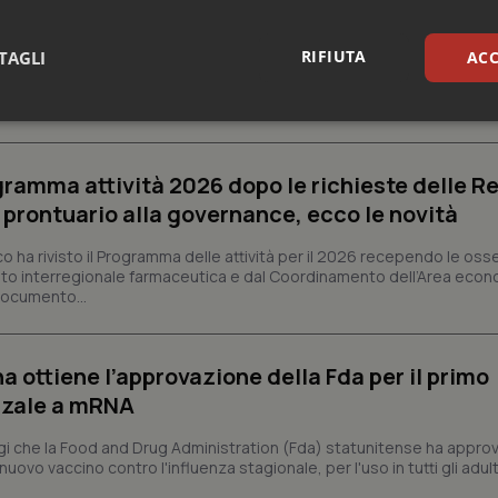
RIFIUTA
TAGLI
ACC
ntinua a crescere, spinta dall'invecchiamento della popolazione, dall'
sione dei trattamenti per diabete e gestione del peso. Nel 2025 la 
sari
Statistici
Mar
ogramma attività 2026 dopo le richieste delle Re
l prontuario alla governance, ecco le novità
co ha rivisto il Programma delle attività per il 2026 recependo le oss
to interregionale farmaceutica e dal Coordinamento dell’Area econ
Necessari
Statistici
Marketing
 documento...
tribuiscono a rendere fruibile il sito web abilitandone funzionalità di base quali la nav
protette del sito. Il sito web non è in grado di funzionare correttamente senza questi coo
a ottiene l’approvazione della Fda per il primo
Fornitore
/
Dominio
Scadenza
Descrizione
nzale a mRNA
METADATA
5 mesi 4
Questo cookie viene utilizzato p
YouTube
settimane
scelte di consenso e privacy dell'
.youtube.com
interazione con il sito. Registra i
 che la Food and Drug Administration (Fda) statunitense ha appro
del visitatore riguardo a varie pol
vo vaccino contro l'influenza stagionale, per l'uso in tutti gli adulti 
impostazioni sulla privacy, garan
preferenze siano onorate nelle se