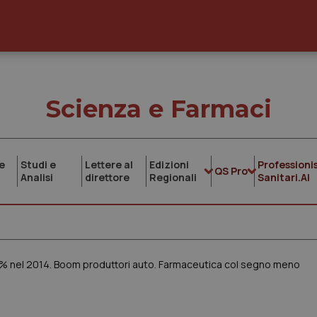
Scienza e Farmaci
e
Studi e
Lettere al
Edizioni
Professionis
QS Pro
Analisi
direttore
Regionali
Sanitari.AI
l’1,6% nel 2014. Boom produttori auto. Farmaceutica col segno meno