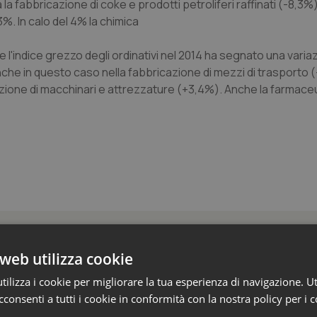
a fabbricazione di coke e prodotti petroliferi raffinati (-8,3%).
%. In calo del 4% la chimica
l'indice grezzo degli ordinativi nel 2014 ha segnato una varia
che in questo caso nella fabbricazione di mezzi di trasporto 
cazione di macchinari e attrezzature (+3,4%). Anche la farmace
 e Farmaci
web utilizza cookie
ilizza i cookie per migliorare la tua esperienza di navigazione. Ut
ica sale a 39,3 miliardi (+6%). Prosegue il bo
consenti a tutti i cookie in conformità con la nostra policy per i 
 e obesità e cala uso antibiotici. Ecco il Rapp