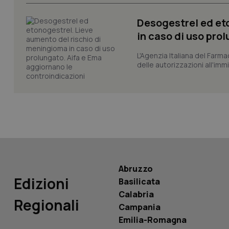
CookieScriptConse
Desogestrel ed et
in caso di uso pro
tracking-sites-ironf
L'Agenzia Italiana del Farma
tracking-enable
delle autorizzazioni all'imm
tracking-sites-ironf
session-id
_ga
Abruzzo
Edizioni
Basilicata
PHPSESSID
Calabria
Regionali
Campania
Emilia-Romagna