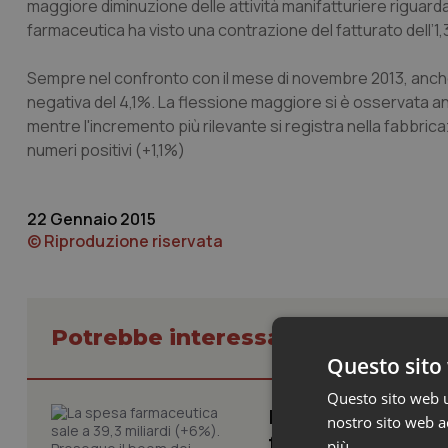
maggiore diminuzione delle attività manifatturiere riguarda l
farmaceutica ha visto una contrazione del fatturato dell’1,3
Sempre nel confronto con il mese di novembre 2013, anche 
negativa del 4,1%. La flessione maggiore si è osservata an
mentre l'incremento più rilevante si registra nella fabbri
numeri positivi (+1,1%)
22 Gennaio 2015
© Riproduzione riservata
Potrebbe interessarti in Scienza
Questo sito 
Questo sito web ut
La spesa farmaceut
nostro sito web ac
farmaci per diabete
più