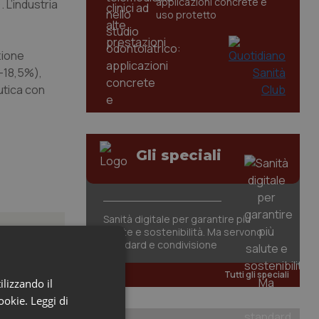
applicazioni concrete e
 L’industria
uso protetto
zione
(-18,5%),
utica con
Gli speciali
Sanità digitale per garantire più
salute e sostenibilità. Ma servono
standard e condivisione
Tutti gli speciali
ilizzando il
om dei
cookie.
Leggi di
orto