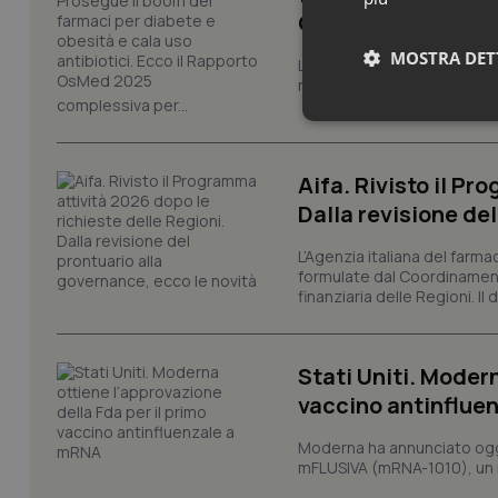
OsMed 2025
MOSTRA DET
La farmaceutica italiana co
nuove terapie e dall'espan
complessiva per...
Neces
Aifa. Rivisto il Pr
Dalla revisione de
L’Agenzia italiana del farma
formulate dal Coordinamen
finanziaria delle Regioni. Il
I cookie necessari con
e l'accesso alle aree 
Stati Uniti. Modern
Nome
vaccino antinflue
VISITOR_PRIVACY_
Moderna ha annunciato oggi
mFLUSIVA (mRNA-1010), un nuo