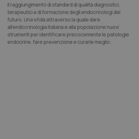
il raggiungimento di standard di qualità diagnostici,
Piemonte
HIV
terapeutici e di formazione degli endocrinologi del
futuro. Una sfida attraverso la quale dare
Provincia Autonoma di Bolzano
Infezioni & Febbre
all’endocrinologia italiana e alla popolazione nuovi
strumenti per identificare precocemente le patologie
endocrine, fare prevenzione e curarle meglio.
Provincia Autonoma di Trento
Ipertensione & Scompenso
Puglia
Malattie rare
Sardegna
Malattia di Crohn & Rettocolite Ulcerosa
Sicilia
Neuroscienze & patologie neurodegenerative
Toscana
Obesità
Umbria
Oftalmologia