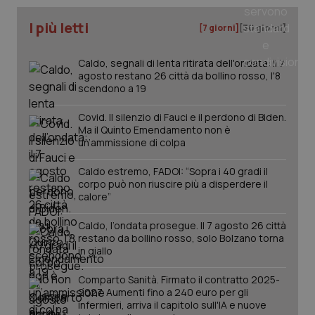
I più letti
[7 giorni]
[30 giorni]
Caldo, segnali di lenta ritirata dell'ondata: il 7
agosto restano 26 città da bollino rosso, l'8
scendono a 19
Covid. Il silenzio di Fauci e il perdono di Biden.
Ma il Quinto Emendamento non è
un’ammissione di colpa
_ga_KM60CM4NPH
.quotidianosanita.it
1 anno
Caldo estremo, FADOI: “Sopra i 40 gradi il
mes
corpo può non riuscire più a disperdere il
calore”
Caldo, l’ondata prosegue. Il 7 agosto 26 città
restano da bollino rosso, solo Bolzano torna
in giallo
Comparto Sanità. Firmato il contratto 2025-
2027. Aumenti fino a 240 euro per gli
infermieri, arriva il capitolo sull'IA e nuove
Fornitore
/
Nome
Scadenza
Descrizion
Dominio