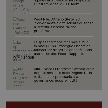
“Epidemia più veloce della risposta”.
Quasi 4mila casi e 1.801 morti
West Nile. D’Alterio (Rete IZS):
“Sorveglianza e dati scientifici, senza
allarmismi. Sistema italiano
preparato”
La spesa farmaceutica sale a 39,3
miliardi (+6%). Prosegue il boom dei
farmaci per diabete e obesità e cala
uso antibiotici. Ecco il Rapporto
CookieScriptConsent
5 mesi
CookieScript
OsMed 2025
settim
www.quotidianosanita.it
Aifa. Rivisto il Programma attività 2026
dopo le richieste delle Regioni. Dalla
revisione del prontuario alla
governance, ecco le novità