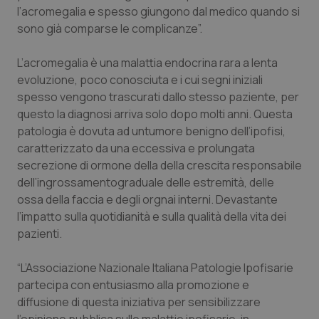
l’acromegalia e spesso giungono dal medico quando si
Salute orale & impianti
sono già comparse le complicanze”.
Sangue & coagulazione
L’acromegalia è una malattia endocrina rara a lenta
evoluzione, poco conosciuta e i cui segni iniziali
Tiroide
spesso vengono trascurati dallo stesso paziente, per
questo la diagnosi arriva solo dopo molti anni. Questa
Tumore al seno
patologia è dovuta ad untumore benigno dell’ipofisi,
caratterizzato da una eccessiva e prolungata
Tumore ovarico
secrezione di ormone della della crescita responsabile
dell’ingrossamentograduale delle estremità, delle
ossa della faccia e degli orgnai interni. Devastante
Tumori del Polmone & Testa Collo
l’impatto sulla quotidianità e sulla qualità della vita dei
pazienti.
Tumori gastrointestinali
“
L’Associazione Nazionale Italiana Patologie Ipofisarie
Ulcera & Reflusso
partecipa con entusiasmo alla promozione e
diffusione di questa iniziativa per sensibilizzare
Vaccini