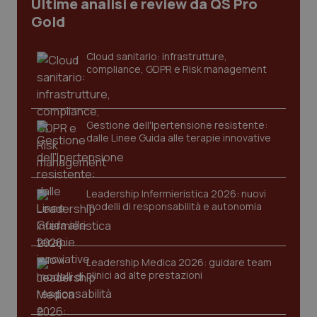
Ultime analisi e review da QS Pro
Gold
tracking-sites-ironfish-
www.quotidianosanita.it
4
tracking-enable
settim
2 gior
Cloud sanitario: infrastrutture,
compliance, GDPR e Risk management
tracking-sites-ironfish-
www.quotidianosanita.it
4
session-id
settim
Gestione dell'Ipertensione resistente:
2 gior
dalle Linee Guida alle terapie innovative
_ga
1 anno
Google LLC
Leadership Infermieristica 2026: nuovi
mes
.quotidianosanita.it
modelli di responsabilità e autonomia
Leadership Medica 2026: guidare team
clinici ad alte prestazioni