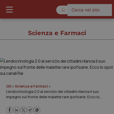
Domenica 9 Agosto 2026
Scienza e Farmaci
Scienza e Farmaci
Cronache
Governo e Parlamento
QS
»
Scienza e Farmaci
»
L’endocrinologia 2.0 al servizio dei cittadini rilancia il suo
impegno sul fronte delle malattie rare ipofisarie. Ecco lo
Regioni e Asl
spot sui canali Rai
Lavoro e Professioni