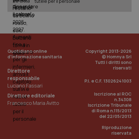
tutele per il personale
Nome
Fornitore
/
Dominio
Scadenza
Des
_ga_0VMQEQKQ1N
.quotidianosanita.it
1 anno 1
Questo
mese
cookie
VISITOR_INFO1_LIVE
5 mesi 4
Que
Google LLC
viene
settimane
imp
.youtube.com
utilizzato
You
da Google
ten
Analytics
pre
per
del
mantener
vid
lo stato
inco
della
può
Quotidiano online
Copyright 2013-2026
sessione.
det
d'informazione sanitaria
© Homnya Srl
vis
Tutti i diritti sono
web
uti
riservati
Direttore
nuo
ver
responsabile
dell
P.I. e C.F. 13026241003
You
Luciano Fassari
__Secure-YNID
.youtube.com
5 mesi 4
Que
Iscrizione al ROC
Direttore editoriale
settimane
imp
n.34308
You
Francesco Maria Avitto
Iscrizione Tribunale
ten
pre
di Roma n.115/2013
del
del 22/05/2013
vid
inco
Riproduzione
può
det
riservata
vis