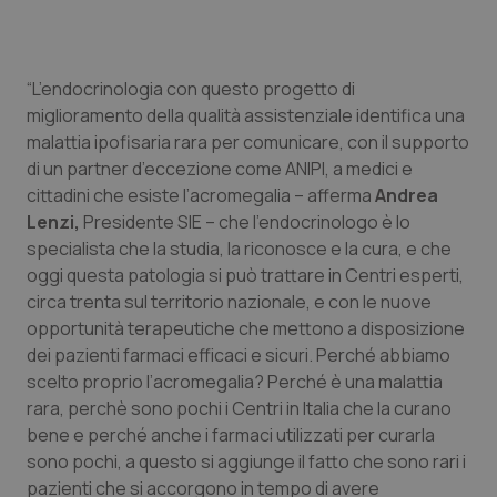
Valle D’Aosta
Oncodermatologia
Veneto
Oncoematologia
“L’endocrinologia con questo progetto di
miglioramento della qualità assistenziale identifica una
Oncologia & Nutrizione
malattia ipofisaria rara per comunicare, con il supporto
di un partner d’eccezione come ANIPI, a medici e
Psoriasi & pelle
cittadini che esiste l’acromegalia – afferma
Andrea
Lenzi,
Presidente SIE – che l’endocrinologo è lo
Quotidiano Cardiologia
specialista che la studia, la riconosce e la cura, e che
oggi questa patologia si può trattare in Centri esperti,
Quotidiano Chirurgia
circa trenta sul territorio nazionale, e con le nuove
opportunità terapeutiche che mettono a disposizione
Quotidiano Oncologia
dei pazienti farmaci efficaci e sicuri. Perché abbiamo
scelto proprio l’acromegalia? Perché è una malattia
Quotidiano Pediatria
rara, perchè sono pochi i Centri in Italia che la curano
bene e perché anche i farmaci utilizzati per curarla
sono pochi, a questo si aggiunge il fatto che sono rari i
Rene & patologie urogenitali
pazienti che si accorgono in tempo di avere