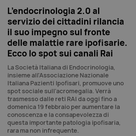
L’endocrinologia 2.0 al
Scienza e Farmaci
servizio dei cittadini rilancia
il suo impegno sul fronte
Studi e Analisi
delle malattie rare ipofisarie.
Lettere al direttore
Ecco lo spot sui canali Rai
Edizioni Regionali
La Società Italiana di Endocrinologia,
insieme all'Associazione Nazionale
QS Pro
Italiana Pazienti Ipofisari, promuove uno
spot sociale sull’acromegalia. Verrà
Professionisti Sanitari.AI
trasmesso dalle reti RAI da oggi fino a
domenica 19 febbraio per aumentare la
Abruzzo
QS Pro Gold
conoscenza e la consapevolezza di
questa importante patologia ipofisaria,
QS Club
Newsletter
Basilicata
Artrite & artrosi
rara ma non infrequente.