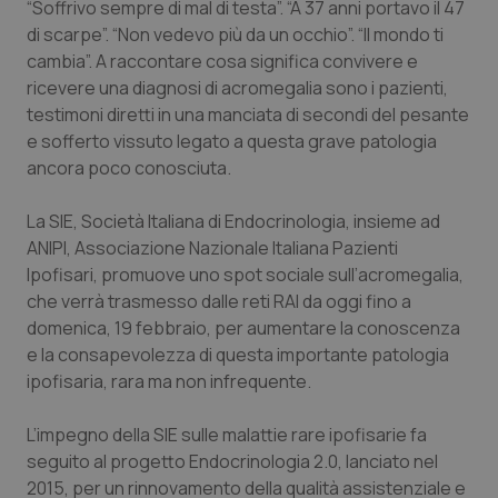
“Soffrivo sempre di mal di testa”. “A 37 anni portavo il 47
Calabria
Asma & BPCO
di scarpe”. “Non vedevo più da un occhio”. “Il mondo ti
cambia”. A raccontare cosa significa convivere e
Campania
Car-T
ricevere una diagnosi di acromegalia sono i pazienti,
testimoni diretti in una manciata di secondi del pesante
Emilia-Romagna
Colesterolo & coronaropatie
e sofferto vissuto legato a questa grave patologia
ancora poco conosciuta.
Friuli Venezia Giulia
Dermatite Atopica
La SIE, Società Italiana di Endocrinologia, insieme ad
Lazio
Diabete & glucometri
ANIPI, Associazione Nazionale Italiana Pazienti
Ipofisari, promuove uno spot sociale sull’acromegalia,
che verrà trasmesso dalle reti RAI da oggi fino a
Liguria
Disturbi dell’umore
domenica, 19 febbraio, per aumentare la conoscenza
e la consapevolezza di questa importante patologia
Lombardia
Dolore
ipofisaria, rara ma non infrequente.
Marche
Donna & Salute
L’impegno della SIE sulle malattie rare ipofisarie fa
seguito al progetto Endocrinologia 2.0, lanciato nel
Molise
Epatiti
2015, per un rinnovamento della qualità assistenziale e