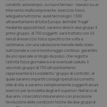
condotti, ad esempio, su nuovi farmaci – basato su un
Salute orale & impianti
intervento multicomponente: esercizio fisico,
adeguata nutrizione, ausili tecnologici. 1.500
Sangue & coagulazione
ultrasettantenni di tutta Europa, definibili “fragili”
mediante appositi test, saranno divisi in due gruppi. Il
Tiroide
primo gruppo, di 750 soggetti, sarà trattato con 45
minuti di esercizio fisico specifico tre volte a
Tumore al seno
settimana, con una valutazione mensile dello stato
nutrizionale e con il monitoraggio continuo, garantito
Tumore ovarico
da uno speciale orologio da polso, che registra
l’attività fisica giornaliera e le eventuali cadute. Il
Tumori del Polmone & Testa Collo
secondo gruppo di 750 ultrasettantenni
rappresenterà il cosiddetto “gruppo di controllo”, al
quale saranno impartiti consigli ripetuti sul corretto
Tumori gastrointestinali
stile di vita, e saranno semplicemente suggeriti alcuni
esercizi per la mobilità degli arti superiori. Nell’arco di
Ulcera & Reflusso
due anni, i ricercatori misureranno con precisione
l’evoluzione delle condizioni fisiche dei due gruppi di
Vaccini