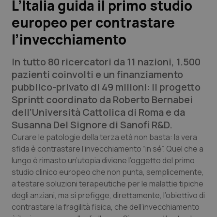
L’Italia guida il primo studio
europeo per contrastare
Scienza e Farmaci
l’invecchiamento
Studi e Analisi
In tutto 80 ricercatori da 11 nazioni, 1.500
Lettere al direttore
pazienti coinvolti e un finanziamento
pubblico-privato di 49 milioni: il progetto
Edizioni Regionali
Sprintt coordinato da Roberto Bernabei
dell’Università Cattolica di Roma e da
QS Pro
Susanna Del Signore di Sanofi R&D.
Curare le patologie della terza età non basta: la vera
Professionisti Sanitari.AI
sfida è contrastare l’invecchiamento “in sé”. Quel che a
lungo è rimasto un’utopia diviene l’oggetto del primo
studio clinico europeo che non punta, semplicemente,
Abruzzo
QS Pro Gold
a testare soluzioni terapeutiche per le malattie tipiche
degli anziani, ma si prefigge, direttamente, l’obiettivo di
QS Club
Newsletter
Basilicata
Artrite & artrosi
contrastare la fragilità fisica, che dell’invecchiamento