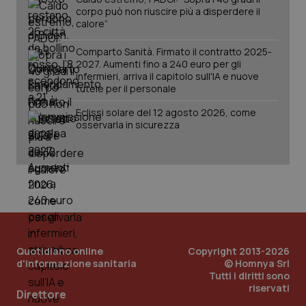
corpo può non riuscire più a disperdere il
calore”
Comparto Sanità. Firmato il contratto 2025-
Fornitore
/
2027. Aumenti fino a 240 euro per gli
Nome
Scadenza
Descrizion
Dominio
infermieri, arriva il capitolo sull'IA e nuove
Nome
Fornitore
/
Dominio
Scadenza
Des
tutele per il personale
_ga_0VMQEQKQ1N
.quotidianosanita.it
1 anno 1
Questo
mese
cookie
VISITOR_INFO1_LIVE
5 mesi 4
Que
Google LLC
viene
settimane
imp
.youtube.com
Eclissi solare del 12 agosto 2026, come
utilizzato
You
osservarla in sicurezza
da Google
ten
Analytics
pre
per
del
mantener
vid
lo stato
inco
della
può
sessione.
det
vis
web
uti
nuo
ver
dell
Quotidiano online
Copyright 2013-2026
You
d'informazione sanitaria
© Homnya Srl
__Secure-YNID
.youtube.com
5 mesi 4
Que
Tutti i diritti sono
settimane
imp
riservati
You
Direttore
ten