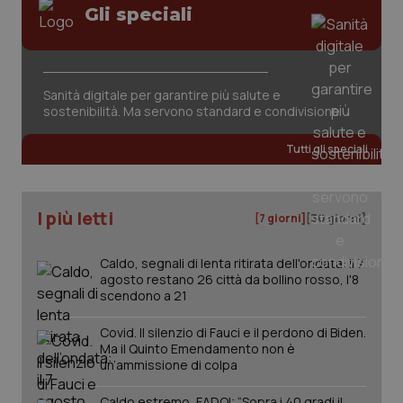
Gli speciali
Sanità digitale per garantire più salute e
sostenibilità. Ma servono standard e condivisione
Tutti gli speciali
I più letti
[7 giorni]
[30 giorni]
Caldo, segnali di lenta ritirata dell'ondata: il 7
agosto restano 26 città da bollino rosso, l'8
scendono a 21
_ga_KM60CM4NPH
.quotidianosanita.it
1 anno
mes
Covid. Il silenzio di Fauci e il perdono di Biden.
Ma il Quinto Emendamento non è
un’ammissione di colpa
Caldo estremo, FADOI: “Sopra i 40 gradi il