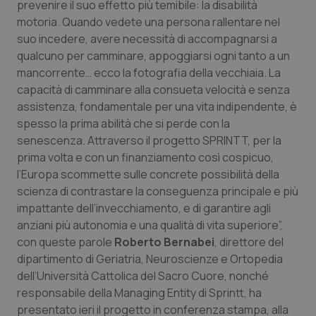
prevenire il suo effetto più temibile: la disabilità
motoria. Quando vedete una persona rallentare nel
Piemonte
HIV
suo incedere, avere necessità di accompagnarsi a
qualcuno per camminare, appoggiarsi ogni tanto a un
Provincia Autonoma di Bolzano
Infezioni & Febbre
mancorrente… ecco la fotografia della vecchiaia. La
capacità di camminare alla consueta velocità e senza
Provincia Autonoma di Trento
Ipertensione & Scompenso
assistenza, fondamentale per una vita indipendente, è
spesso la prima abilità che si perde con la
Puglia
Malattie rare
senescenza. Attraverso il progetto SPRINTT, per la
prima volta e con un finanziamento così cospicuo,
Sardegna
Malattia di Crohn & Rettocolite Ulcerosa
l’Europa scommette sulle concrete possibilità della
scienza di contrastare la conseguenza principale e più
Sicilia
Neuroscienze & patologie neurodegenerative
impattante dell’invecchiamento, e di garantire agli
anziani più autonomia e una qualità di vita superiore”,
con queste parole
Roberto Bernabei
, direttore del
Toscana
Obesità
dipartimento di Geriatria, Neuroscienze e Ortopedia
dell’Università Cattolica del Sacro Cuore, nonché
Umbria
Oftalmologia
responsabile della Managing Entity di Sprintt, ha
presentato ieri il progetto in conferenza stampa, alla