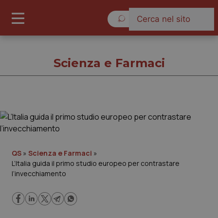
Venerdì 7 Agosto 2026
Scienza e Farmaci
Scienza e Farmaci
Cronache
QS
»
Scienza e Farmaci
»
L’Italia guida il primo studio europeo per contrastare
Governo e Parlamento
l’invecchiamento
Regioni e Asl
Lavoro e Professioni