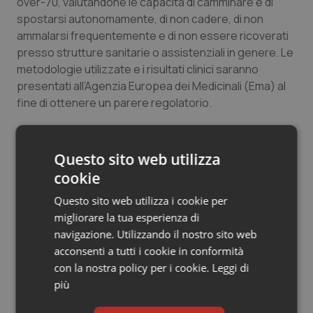
over-70, valutandone le capacità di camminare e di
spostarsi autonomamente, di non cadere, di non
ammalarsi frequentemente e di non essere ricoverati
presso strutture sanitarie o assistenziali in genere. Le
metodologie utilizzate e i risultati clinici saranno
presentati all’Agenzia Europea dei Medicinali (Ema) al
fine di ottenere un parere regolatorio.
“Il progetto – ha dichiarato
Michel Goldman
, Direttore
Esecutivo dell’IMI – sottolinea l’importanza della
Questo sito web utilizza
cooperazione tra le aziende farmaceutiche, le
cookie
Università, gli istituti di ricerca e le piccole e medie
imprese. Solo lavorando insieme le diverse figure
Questo sito web utilizza i cookie per
impegnate nel settore dell’assistenza sanitaria
migliorare la tua esperienza di
possono porre le basi per affrontare la sarcopenia e la
navigazione. Utilizzando il nostro sito web
fragilità fisica, bisogni per i quali non esistono terapie
acconsenti a tutti i cookie in conformità
efficaci, e che rappresentano sfide importanti per le
con la nostra policy per i cookie.
Leggi di
nostre società che invecchiano progressivamente”.
più