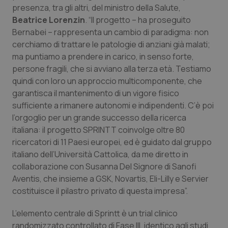
Valle D’Aosta
Oncodermatologia
presenza, tra gli altri, del ministro della Salute,
Beatrice Lorenzin
. “Il progetto – ha proseguito
Veneto
Oncoematologia
Bernabei – rappresenta un cambio di paradigma: non
cerchiamo di trattare le patologie di anziani già malati;
Oncologia & Nutrizione
ma puntiamo a prendere in carico, in senso forte,
persone fragili, che si avviano alla terza età. Testiamo
Psoriasi & pelle
quindi con loro un approccio multicomponente, che
garantisca il mantenimento di un vigore fisico
sufficiente a rimanere autonomi e indipendenti. C’è poi
Quotidiano Cardiologia
l’orgoglio per un grande successo della ricerca
italiana: il progetto SPRINTT coinvolge oltre 80
Quotidiano Chirurgia
ricercatori di 11 Paesi europei, ed è guidato dal gruppo
italiano dell’Università Cattolica, da me diretto in
Quotidiano Oncologia
collaborazione con Susanna Del Signore di Sanofi
Aventis, che insieme a GSK, Novartis, Eli-Lilly e Servier
Quotidiano Pediatria
costituisce il pilastro privato di questa impresa”.
Rene & patologie urogenitali
L’elemento centrale di Sprintt è un trial clinico
randomizzato controllato di Fase III, identico agli studi