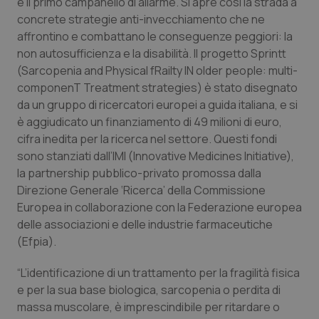
è il primo campanello di allarme. Si apre così la strada a
Calabria
Asma & BPCO
concrete strategie anti-invecchiamento che ne
affrontino e combattano le conseguenze peggiori: la
Campania
Car-T
non autosufficienza e la disabilità. Il progetto Sprintt
(Sarcopenia and Physical fRailty IN older people: multi-
Emilia-Romagna
Colesterolo & coronaropatie
componenT Treatment strategies) è stato disegnato
da un gruppo di ricercatori europei a guida italiana, e si
Friuli Venezia Giulia
Dermatite Atopica
è aggiudicato un finanziamento di 49 milioni di euro,
cifra inedita per la ricerca nel settore. Questi fondi
sono stanziati dall’IMI (Innovative Medicines Initiative),
Lazio
Diabete & glucometri
la partnership pubblico-privato promossa dalla
Direzione Generale ‘Ricerca’ della Commissione
Liguria
Disturbi dell’umore
Europea in collaborazione con la Federazione europea
delle associazioni e delle industrie farmaceutiche
Lombardia
Dolore
(Efpia).
Marche
Donna & Salute
“L’identificazione di un trattamento per la fragilità fisica
e per la sua base biologica, sarcopenia o perdita di
Molise
Epatiti
massa muscolare, è imprescindibile per ritardare o