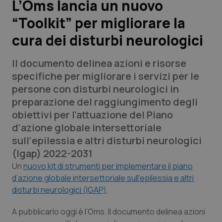
L’Oms lancia un nuovo
“Toolkit” per migliorare la
Scienza e Farmaci
cura dei disturbi neurologici
Studi e Analisi
Il documento delinea azioni e risorse
Lettere al direttore
specifiche per migliorare i servizi per le
persone con disturbi neurologici in
Edizioni Regionali
preparazione del raggiungimento degli
obiettivi
per l'attuazione del P
iano
QS Pro
d‘azione globale intersettoriale
sull‘epilessia e altri disturbi neurologici
Professionisti Sanitari.AI
(Igap)
2022-2031
Un
nuovo kit di strumenti per implementare il piano
Abruzzo
QS Pro Gold
d’azione globale intersettoriale sull’epilessia e altri
disturbi neurologici (IGAP)
.
QS Club
Newsletter
Basilicata
Artrite & artrosi
A pubblicarlo oggi è l’Oms. Il documento delinea azioni