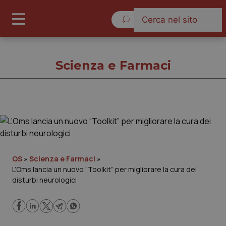
Venerdì 7 Agosto 2026
Scienza e Farmaci
Scienza e Farmaci
Cronache
QS
»
Scienza e Farmaci
»
L’Oms lancia un nuovo “Toolkit” per migliorare la cura dei
Governo e Parlamento
disturbi neurologici
Regioni e Asl
Lavoro e Professioni