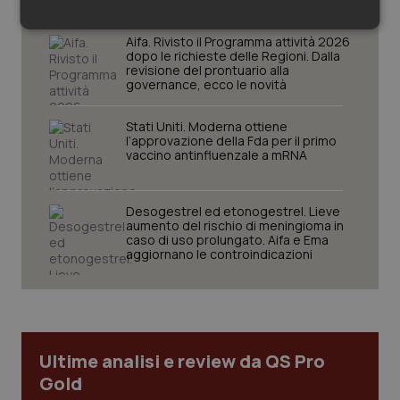
Necessari
Statistici
Marketing
Aifa. Rivisto il Programma attività 2026
dopo le richieste delle Regioni. Dalla
revisione del prontuario alla
governance, ecco le novità
Stati Uniti. Moderna ottiene
l’approvazione della Fda per il primo
vaccino antinfluenzale a mRNA
Necessari
Statistici
Marketing
I cookie necessari contribuiscono a rendere fruibile il
sito web abilitandone funzionalità di base quali la
Desogestrel ed etonogestrel. Lieve
navigazione sulle pagine e l'accesso alle aree
aumento del rischio di meningioma in
protette del sito. Il sito web non è in grado di
caso di uso prolungato. Aifa e Ema
funzionare correttamente senza questi cookie.
aggiornano le controindicazioni
Nome
Fornitore
/
Dominio
Scaden
VISITOR_PRIVACY_METADATA
5 mesi
YouTube
settim
.youtube.com
Ultime analisi e review da QS Pro
Gold