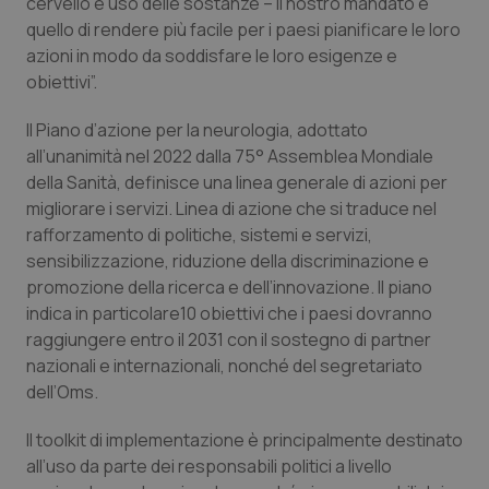
cervello e uso delle sostanze – il nostro mandato è
quello di rendere più facile per i paesi pianificare le loro
Piemonte
HIV
azioni in modo da soddisfare le loro esigenze e
obiettivi”.
Provincia Autonoma di Bolzano
Infezioni & Febbre
Il Piano d’azione per la neurologia, adottato
Provincia Autonoma di Trento
Ipertensione & Scompenso
all’unanimità nel 2022 dalla 75° Assemblea Mondiale
della Sanità, definisce una linea generale di azioni per
Puglia
Malattie rare
migliorare i servizi. Linea di azione che si traduce nel
rafforzamento di politiche, sistemi e servizi,
sensibilizzazione, riduzione della discriminazione e
Sardegna
Malattia di Crohn & Rettocolite Ulcerosa
promozione della ricerca e dell’innovazione. Il piano
indica in particolare10 obiettivi che i paesi dovranno
Sicilia
Neuroscienze & patologie neurodegenerative
raggiungere entro il 2031 con il sostegno di partner
nazionali e internazionali, nonché del segretariato
Toscana
Obesità
dell’Oms.
Umbria
Oftalmologia
Il toolkit di implementazione è principalmente destinato
all’uso da parte dei responsabili politici a livello