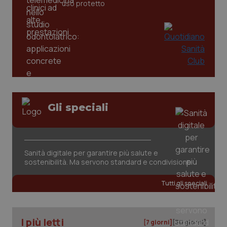
uso protetto
tracking-sites-ironfish-
www.quotidianosanita.it
4
tracking-enable
settim
2 gior
tracking-sites-ironfish-
www.quotidianosanita.it
4
session-id
settim
2 gior
Gli speciali
_ga
1 anno
Google LLC
mes
.quotidianosanita.it
Sanità digitale per garantire più salute e
sostenibilità. Ma servono standard e condivisione
Tutti gli speciali
I più letti
[7 giorni]
[30 giorni]