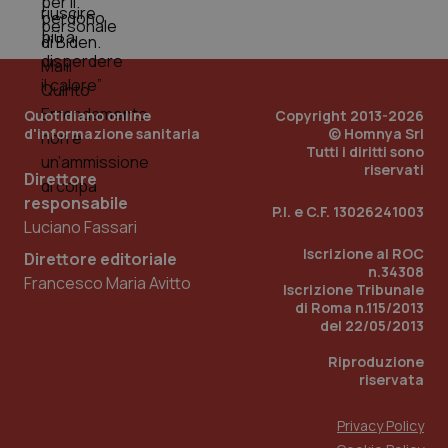
Quotidiano online
Copyright 2013-2026
d'informazione sanitaria
© Homnya Srl
Tutti i diritti sono
riservati
Direttore
responsabile
P.I. e C.F. 13026241003
_ga_KM60CM4NPH
.quotidianosanita.it
1 anno
Luciano Fassari
mes
Iscrizione al ROC
Direttore editoriale
n.34308
Francesco Maria Avitto
Iscrizione Tribunale
di Roma n.115/2013
del 22/05/2013
Riproduzione
riservata
Fornitore
/
Nome
Scadenza
Descrizion
Dominio
Privacy Policy
Nome
Fornitore
/
Dominio
Scadenza
Des