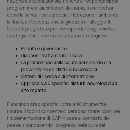
Valle D’Aosta
Oncodermatologia
nazionale e subnazionale, nonché ai responsabili dei
programmi e ai pianificatori dei servizi in vari settori
come la sanità, i servizi sociali, l’istruzione, l’ambiente,
Veneto
Oncoematologia
la finanza, l’occupazione, la giustizia e l’alloggio. Il
toolkit è progettato per corrispondere agli obiettivi
Oncologia & Nutrizione
strategici IGAP, incentrati su 5 aree strategiche:
Psoriasi & pelle
Priorità e governance
Diagnosi, trattamento e cura
Quotidiano Cardiologia
La promozione della salute del cervello e la
prevenzione dei disturbi neurologici
Quotidiano Chirurgia
Sistemi di ricerca e di informazione
Approccio a 6 specifici disturbi neurologici ad
alto impatto.
Quotidiano Oncologia
Elencando step specifici, oltre a 90 strumenti e
Quotidiano Pediatria
risorse, il toolkit consente di personalizzare i piani per
l’implementazione di IGAP in base al contesto del
Rene & patologie urogenitali
paese, riconoscendo i progressi nella cura del