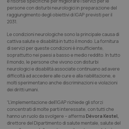
e risorse specifiche per migliorare i servizi per le
Calabria
Asma & BPCO
persone con disturbi neurologici in preparazione del
raggiungimento degli obiettivi di IGAP previsti per il
Campania
Car-T
2031.
Emilia-Romagna
Colesterolo & coronaropatie
Le condizioni neurologiche sono la principale causa di
cattiva salute e disabilità in tutto il mondo. La fornitura
di servizi per queste condizioni è insufficiente,
Friuli Venezia Giulia
Dermatite Atopica
soprattutto nei paesi a basso e medio reddito. In tutto
il mondo, le persone che vivono con disturbi
Lazio
Diabete & glucometri
neurologici e disabilità associate continuano ad avere
difficoltà ad accedere alle cure e alla riabilitazione, e
Liguria
Disturbi dell’umore
molti sperimentano anche discriminazioni e violazioni
dei diritti umani.
Lombardia
Dolore
“L’implementazione dell’IGAP richiede gli sforzi
Marche
Donna & Salute
concentrati di molte parti interessate, con tutti che
hanno un ruolo da svolgere – afferma
Dévora Kestel,
direttore del Dipartimento di salute mentale, salute del
Molise
Epatiti