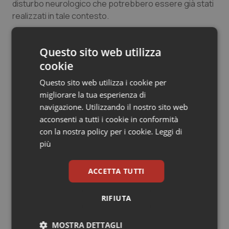
disturbo neurologico che potrebbero essere già stati
Salute orale & impianti
realizzati in tale contesto.
Sangue & coagulazione
Questo sito web utilizza
08 Luglio 2024
© Riproduzione riservata
cookie
Tiroide
Questo sito web utilizza i cookie per
Tumore al seno
migliorare la tua esperienza di
navigazione. Utilizzando il nostro sito web
Tumore ovarico
acconsenti a tutti i cookie in conformità
con la nostra policy per i cookie.
Leggi di
più
Tumori del Polmone & Testa Collo
Potrebbe interessarti in
Scienza e Farmaci
Tumori gastrointestinali
ACCETTA TUTTI
La spesa farmaceutica sale a 39,3
Ulcera & Reflusso
RIFIUTA
miliardi (+6%). Prosegue il boom dei
farmaci per diabete e obesità e cala
uso antibiotici. Ecco il Rapporto
Vaccini
MOSTRA DETTAGLI
OsMed 2025