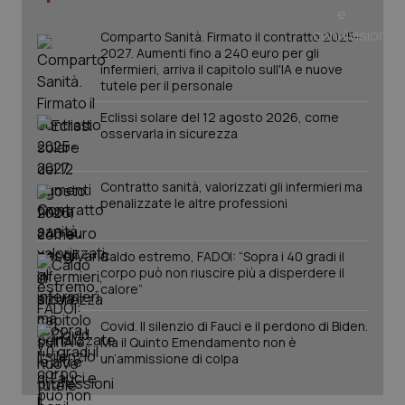
Comparto Sanità. Firmato il contratto 2025-
2027. Aumenti fino a 240 euro per gli
infermieri, arriva il capitolo sull'IA e nuove
tutele per il personale
Eclissi solare del 12 agosto 2026, come
osservarla in sicurezza
Contratto sanità, valorizzati gli infermieri ma
penalizzate le altre professioni
Caldo estremo, FADOI: “Sopra i 40 gradi il
PHPSESSID
Sessio
PHP.net
corpo può non riuscire più a disperdere il
www.quotidianosanita.it
calore”
Covid. Il silenzio di Fauci e il perdono di Biden.
Ma il Quinto Emendamento non è
un’ammissione di colpa