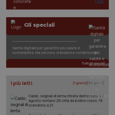
Gli speciali
_ga_KM60CM4NPH
.quotidianosanita.it
1 anno
mes
Sanità digitale per garantire più salute e
sostenibilità. Ma servono standard e condivisione
Tutti gli speciali
I più letti
[7 giorni]
[30 giorni]
Fornitore
/
Nome
Scadenza
Descrizion
Dominio
Caldo, segnali di lenta ritirata dell'ondata: il 7
Nome
Fornitore
/
Dominio
Scadenza
Des
agosto restano 26 città da bollino rosso, l'8
_ga_0VMQEQKQ1N
.quotidianosanita.it
1 anno 1
Questo
scendono a 21
mese
cookie
VISITOR_INFO1_LIVE
5 mesi 4
Que
Google LLC
viene
settimane
imp
.youtube.com
utilizzato
You