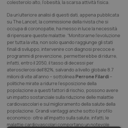
colesterolo alto, l’obesità, la scarsa attività fisica.
Da un’ulteriore analisi di questi dati, appena pubblicata
su
The Lancet,
la commissione della rivista che si
occupa di coronopatie, ha messo in luce la necessità
di ripensare queste malattie. “Monitorarne l’evoluzione
per tutta la vita, non solo quando raggiunge gli stati
finali di sviluppo, intervenire con diagnosi precoce e
programmi di prevenzione, permetterebbe di ridurre,
infatti, entro il 2050, il tasso di decessi per
aterosclerosi dell’82%, salvando a livello globale 8.7
milioni di vite all’anno – sottolinea
Perrone Filardi
–
politiche mirate a ridurre l’esposizione della
popolazione a questi fattori di rischio, possono avere
un impatto sostanziale sulla riduzione delle malattie
cardiovascolari e sul miglioramento della salute della
popolazione. Grandi vantaggi anche sotto il profilo
economico: oltre all’impatto sulla salute, infatti, le
malattie cardiovascolari comportano un notevole