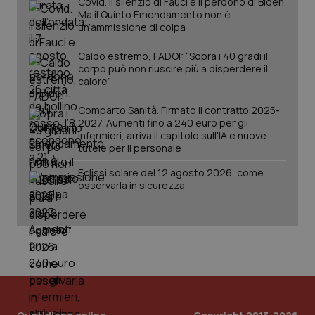
Covid. Il silenzio di Fauci e il perdono di Biden.
da Google
ten
Analytics
Ma il Quinto Emendamento non è
pre
per
del
un’ammissione di colpa
mantener
vid
lo stato
inco
della
può
Caldo estremo, FADOI: “Sopra i 40 gradi il
sessione.
det
corpo può non riuscire più a disperdere il
vis
calore”
web
uti
nuo
Comparto Sanità. Firmato il contratto 2025-
ver
2027. Aumenti fino a 240 euro per gli
dell
You
infermieri, arriva il capitolo sull'IA e nuove
tutele per il personale
__Secure-YNID
.youtube.com
5 mesi 4
Que
settimane
imp
Eclissi solare del 12 agosto 2026, come
You
ten
osservarla in sicurezza
pre
del
vid
inco
può
det
vis
web
uti
nuo
ver
dell
You