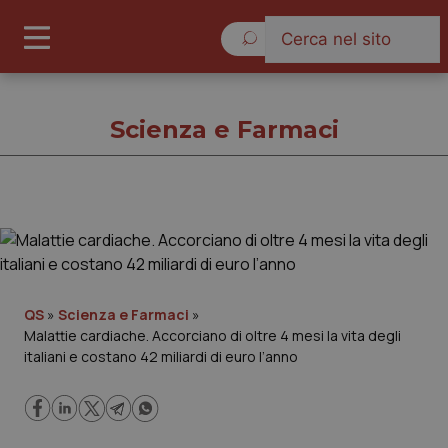
Venerdì 7 Agosto 2026
Scienza e Farmaci
Scienza e Farmaci
Cronache
QS
»
Scienza e Farmaci
»
Malattie cardiache. Accorciano di oltre 4 mesi la vita degli
Governo e Parlamento
italiani e costano 42 miliardi di euro l’anno
Regioni e Asl
Lavoro e Professioni