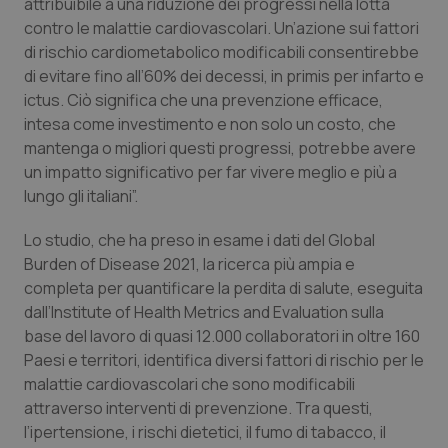
attribuibile a una riduzione dei progressi nella lotta
Salute orale & impianti
contro le malattie cardiovascolari. Un’azione sui fattori
di rischio cardiometabolico modificabili consentirebbe
Sangue & coagulazione
di evitare fino all’60% dei decessi, in primis per infarto e
ictus. Ciò significa che una prevenzione efficace,
intesa come investimento e non solo un costo, che
Tiroide
mantenga o migliori questi progressi, potrebbe avere
un impatto significativo per far vivere meglio e più a
Tumore al seno
lungo gli italiani”.
Tumore ovarico
Lo studio, che ha preso in esame i dati del
Global
Burden of Disease 2021
, la ricerca più ampia e
Tumori del Polmone & Testa Collo
completa per quantificare la perdita di salute, eseguita
dall’Institute of Health Metrics and Evaluation sulla
Tumori gastrointestinali
base del lavoro di quasi 12.000 collaboratori in oltre 160
Paesi e territori, identifica diversi fattori di rischio per le
malattie cardiovascolari che sono modificabili
Ulcera & Reflusso
attraverso interventi di prevenzione. Tra questi,
l’ipertensione, i rischi dietetici, il fumo di tabacco, il
Vaccini