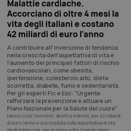
Malattie cardiache.
Accorciano di oltre 4 mesi la
Scienza e Farmaci
vita degli italiani e costano
Studi e Analisi
42 miliardi di euro l’anno
Lettere al direttore
A contribuire all’inversione di tendenza
nella crescita dell’aspettativa di vita è
Edizioni Regionali
l’aumento dei principali fattori di rischio
cardiovascolari, come obesità,
QS Pro
ipertensione, colesterolo alto, dieta
scorretta, diabete, fumo e sedentarietà.
Professionisti Sanitari.AI
Per gli esperti Fic e Esc: “Urgente
rafforzare la prevenzione e attuare un
Abruzzo
QS Pro Gold
Piano Nazionale per la Salute del cuore”
Hanno costi “monstre”, diretti e indiretti, per 42 miliardi
QS Club
Newsletter
Basilicata
Artrite & artrosi
di euro l’anno e una ricaduta sulla aspettativa di vita
degli italiani che, per la prima volta, li rende meno