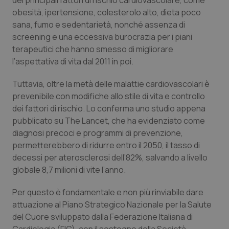
dei principali fattori di rischio cardiovascolare, come
obesità, ipertensione, colesterolo alto, dieta poco
Piemonte
HIV
sana, fumo e sedentarietà, nonché assenza di
screening e una eccessiva burocrazia per i piani
Provincia Autonoma di Bolzano
Infezioni & Febbre
terapeutici che hanno smesso di migliorare
l’aspettativa di vita dal 2011 in poi.
Provincia Autonoma di Trento
Ipertensione & Scompenso
Tuttavia, oltre la metà delle malattie cardiovascolari è
prevenibile con modifiche allo stile di vita e controllo
Puglia
Malattie rare
dei fattori di rischio. Lo conferma uno studio appena
pubblicato su
The Lancet
, che ha evidenziato come
Sardegna
Malattia di Crohn & Rettocolite Ulcerosa
diagnosi precoci e programmi di prevenzione,
permetterebbero di ridurre entro il 2050, il tasso di
Sicilia
Neuroscienze & patologie neurodegenerative
decessi per aterosclerosi dell’82%, salvando a livello
globale 8,7 milioni di vite l’anno.
Toscana
Obesità
Per questo è fondamentale e non più rinviabile dare
Umbria
Oftalmologia
attuazione al Piano Strategico Nazionale per la Salute
del Cuore sviluppato dalla Federazione Italiana di