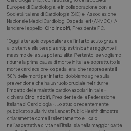
Cardiologia (FIC), con il sostegno della Società
Valle D’Aosta
Oncodermatologia
Europea di Cardiologia, e in collaborazione con la
Società Italiana di Cardiologia (SIC) e l’Associazione
Veneto
Oncoematologia
Nazionale Medici Cardiologi Ospedalieri (ANMCO). A
lanciare l’appello,
Ciro Indolfi,
Presidente FIC.
Oncologia & Nutrizione
“Oggi la terapia ospedaliera dell’infarto acuto grazie
Psoriasi & pelle
allo stent e alla terapia antipiastrinica ha raggiunte il
massimo della sua potenzialità. Pertanto, se vogliamo
Quotidiano Cardiologia
ridurre la prima causa di morte in Italia e soprattutto la
morte cardiaca pre-ospedaliera, che rappresenta il
50% delle morti per infarto, dobbiamo agire sulla
Quotidiano Chirurgia
prevenzione che ha un ruolo cruciale nel ridurre
l’impatto delle malattie cardiovascolari in Italia –
Quotidiano Oncologia
dichiara
Ciro Indolfi,
Presidente della Federazione
Italiana di Cardiologia -. Lo studio recentemente
Quotidiano Pediatria
pubblicato sulla rivista Lancet Public Health dimostra
chiaramente come il rallentamento e il calo
Rene & patologie urogenitali
nell’aspettativa di vita nell’Italia, sia nella maggior parte