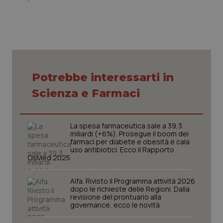
Potrebbe interessarti in
CookieScriptConsent
5 mesi
CookieScript
settim
www.quotidianosanita.it
Scienza e Farmaci
La spesa farmaceutica sale a 39,3
miliardi (+6%). Prosegue il boom dei
farmaci per diabete e obesità e cala
uso antibiotici. Ecco il Rapporto
OsMed 2025
Aifa. Rivisto il Programma attività 2026
dopo le richieste delle Regioni. Dalla
revisione del prontuario alla
tracking-sites-ironfish-
www.quotidianosanita.it
4
governance, ecco le novità
tracking-enable
settim
2 gior