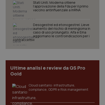
Stati Uniti. Moderna ottiene
l’approvazione della Fda per il primo
vaccino antinfluenzale a mRNA
tracking-sites-ironfish-
www.quotidianosanita.it
4
session-id
settim
2 gior
Desogestrel ed etonogestrel. Lieve
aumento del rischio di meningioma in
caso di uso prolungato. Aifa e Ema
aggiornano le controindicazioni per i
contraccettivi
_ga
1 anno
Google LLC
mes
.quotidianosanita.it
Ultime analisi e review da QS Pro
Gold
Cloud sanitario: infrastrutture,
compliance, GDPR e Risk management