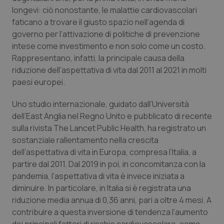
Calabria
Asma & BPCO
longevi: ciò nonostante, le malattie cardiovascolari
faticano a trovare il giusto spazio nell’agenda di
Campania
Car-T
governo per l’attivazione di politiche di prevenzione
intese come investimento e non solo come un costo.
Rappresentano, infatti, la principale causa della
Emilia-Romagna
Colesterolo & coronaropatie
riduzione dell’aspettativa di vita dal 2011 al 2021 in molti
paesi europei.
Friuli Venezia Giulia
Dermatite Atopica
Uno studio internazionale, guidato dall’Università
Lazio
Diabete & glucometri
dell’East Anglia nel Regno Unito e pubblicato di recente
sulla rivista
The Lancet Public Health,
ha registrato un
Liguria
Disturbi dell’umore
sostanziale rallentamento nella crescita
dell’aspettativa di vita in Europa, compresa l’Italia, a
Lombardia
Dolore
partire dal 2011. Dal 2019 in poi, in concomitanza con la
pandemia, l’aspettativa di vita è invece iniziata a
diminuire. In particolare, in Italia si è registrata una
Marche
Donna & Salute
riduzione media annua di 0,36 anni, pari a oltre 4 mesi. A
contribuire a questa inversione di tendenza l’aumento
Molise
Epatiti