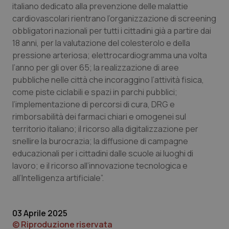
italiano dedicato alla prevenzione delle malattie
cardiovascolari rientrano l’organizzazione di screening
obbligatori nazionali per tutti i cittadini già a partire dai
18 anni, per la valutazione del colesterolo e della
pressione arteriosa; elettrocardiogramma una volta
Necessari
Statistici
Marketing
l’anno per gli over 65; la realizzazione di aree
pubbliche nelle città che incoraggino l’attività fisica,
I cookie necessari contribuiscono a rendere fruibile il
sito web abilitandone funzionalità di base quali la
come piste ciclabili e spazi in parchi pubblici;
navigazione sulle pagine e l'accesso alle aree
l’implementazione di percorsi di cura, DRG e
protette del sito. Il sito web non è in grado di
funzionare correttamente senza questi cookie.
rimborsabilità dei farmaci chiari e omogenei sul
territorio italiano; il ricorso alla digitalizzazione per
Nome
Fornitore
/
Dominio
Scaden
snellire la burocrazia; la diffusione di campagne
VISITOR_PRIVACY_METADATA
5 mesi
YouTube
settim
.youtube.com
educazionali per i cittadini dalle scuole ai luoghi di
lavoro; e il ricorso all’innovazione tecnologica e
all’Intelligenza artificiale”.
03 Aprile 2025
© Riproduzione riservata