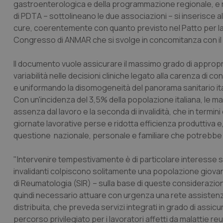
gastroenterologica e della programmazione regionale, e r
di PDTA – sottolineano le due associazioni – si inserisce a
cure, coerentemente con quanto previsto nel Patto per la S
Congresso di ANMAR che si svolge in concomitanza con il C
Il documento vuole assicurare il massimo grado di appropria
variabilità nelle decisioni cliniche legato alla carenza di c
e uniformando la disomogeneità del panorama sanitario ita
Con un'incidenza del 3,5% della popolazione italiana, le m
assenza dal lavoro e la seconda di invalidità, che in termini 
giornate lavorative perse e ridotta efficienza produttiva e, 
questione nazionale, personale e familiare che potrebbe 
"Intervenire tempestivamente è di particolare interesse 
invalidanti colpiscono solitamente una popolazione giova
di Reumatologia (SIR) – sulla base di queste considerazioni
quindi necessario attuare con urgenza una rete assisten
distribuita, che preveda servizi integrati in grado di ass
percorso privilegiato per i lavoratori affetti da malattie reum