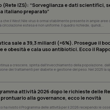
correttamente.
o (Rete IZS): “Sorveglianza e dati scientifici, 
ish-
www.quotidianosanita.it
4
Questo cookie è impostato dall'a
a italiano preparato”
settimane
abilitare il sistema di tracking a
2 giorni
 che il West Nile virus è ormai stabilmente presente in ampie aree 
ish-
www.quotidianosanita.it
4
Questo cookie è impostato dall'a
a circolazione estesa e non uniforme. Il quadro richiede, quindi,...
settimane
assegnare un identificatore generi
2 giorni
1 anno 1
Questo nome di cookie è associa
Google LLC
mese
Universal Analytics, che è un a
.quotidianosanita.it
ica sale a 39,3 miliardi (+6%). Prosegue il bo
significativo del servizio di ana
 e obesità e cala uso antibiotici. Ecco il Rapp
utilizzato da Google. Questo cook
per distinguere utenti unici as
generato in modo casuale come i
cliente. È incluso in ogni richiest
sito e utilizzato per calcolare i dat
ntinua a crescere, spinta dall'invecchiamento della popolazione, dall'
sessioni e campagne per i rapporti 
sione dei trattamenti per diabete e gestione del peso. Nel 2025 la 
Sessione
Cookie generato da applicazioni 
PHP.net
linguaggio PHP. Si tratta di un id
www.quotidianosanita.it
generico utilizzato per mantenere 
sessione utente. Normalmente 
generato in modo casuale, il mod
utilizzato può essere specifico pe
ogramma attività 2026 dopo le richieste delle Re
buon esempio è mantenere uno s
un utente tra le pagine.
l prontuario alla governance, ecco le novità
.quotidianosanita.it
1 anno 1
Questo cookie viene utilizzato d
co ha rivisto il Programma delle attività per il 2026 recependo le oss
mese
per mantenere lo stato della ses