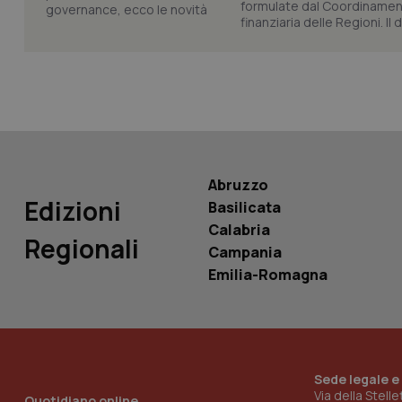
formulate dal Coordinamen
finanziaria delle Regioni. Il
Nome
Nome
VISITOR_INFO1_LIV
_ga_0VMQEQKQ1N
__Secure-YNID
Abruzzo
Edizioni
Basilicata
Calabria
YSC
Regionali
Campania
Emilia-Romagna
__Secure-
ROLLOUT_TOKEN
tracking-sites-
ironfish-tracking-
named-enable
Sede legale e
Via della Stell
Quotidiano online