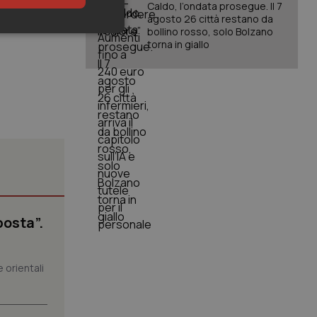
ell’autonomia
Caldo, l’ondata prosegue. Il 7
alute e
agosto 26 città restano da
bollino rosso, solo Bolzano
keting
torna in giallo
igazione sulle pagine
kie.
er memorizzare le
posta”.
utente per la loro
 dati sul consenso
itiche e
tendo che le loro
ssioni future.
 orientali
l servizio Cookie-
erenze di consenso
sario che il banner
funzioni