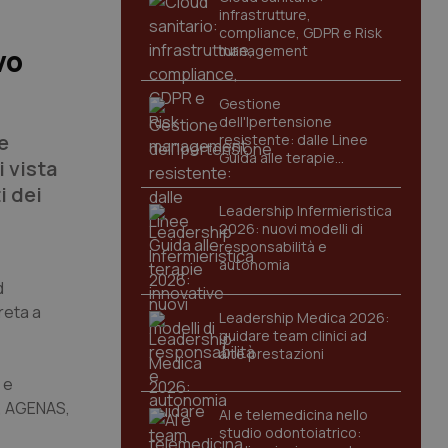
infrastrutture,
compliance, GDPR e Risk
management
vo
Gestione
dell'Ipertensione
e
resistente: dalle Linee
Guida alle terapie
i vista
innovative
i dei
Leadership Infermieristica
2026: nuovi modelli di
responsabilità e
autonomia
d
reta a
Leadership Medica 2026:
guidare team clinici ad
alte prestazioni
 e
I, AGENAS,
AI e telemedicina nello
studio odontoiatrico: