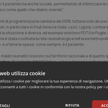
il paziente ma anche sociale, permettendo di ottimizzare le 
ico come quello che stiamo vivendo".
 di programmazione sanitaria dal 2008, tuttavia solo alcune
i, in particolare in Friuli Venezia Giulia, Lazio, Liguria, Lombar
ni la situazione è diversa, ad esempio esistono PDTA in Puglia
agna è stata costituita la rete reumatologica nell’area metropoli
o, e a farne le spese, come sempre, è il paziente.
malati reumatici ricevono sul territorio nazionale e di quanto
Voltan
, Presidente ANMAR Onlus – e il suo impegno nella pro
 di eliminare le differenze nell'accesso alle cure, oltre che d
web utilizza cookie
ralisti con specialisti e ospedale".
ilizza i cookie per migliorare la tua esperienza di navigazione. Ut
paziente attiva e totale, dalla prevenzione alla riabilitazione
consenti a tutti i cookie in conformità con la nostra policy per i 
tà di accesso ai trattamenti su tutto il territorio nazionale”, h
unale per i diritti del malato e Responsabile del Coordinament
 ruolo particolare ha avuto il Ministero della Salute come osser
RIFIUTA
TAGLI
ACC