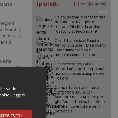
I più letti
risorse,
[7 giorni]
[30 giorni]
Caldo, segnali di lenta ritirata
dell'ondata: il 7 agosto
 Regioni
restano 26 città da bollino
dia, Marche,
rosso, l'8 scendono a 19
, Lombardia;
Covid. Il silenzio di Fauci e il
tana di
perdono di Biden. Ma il Quinto
Emendamento non è
un’ammissione di colpa
 queste
Caldo estremo, FADOI:
mozione ed
“Sopra i 40 gradi il corpo può
a quella di
non riuscire più a disperdere
il calore”
Comparto Sanità. Firmato il
ilizzando il
contratto 2025-2027.
, garantendo
cookie.
Leggi di
Aumenti fino a 240 euro per
a
gli infermieri, arriva il capitolo
o nazionale
sull'IA e nuove tutele per il
personale
vatore
ETTA TUTTI