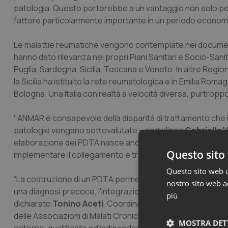
patologia. Questo porterebbe a un vantaggio non solo per 
fattore particolarmente importante in un periodo econom
Le malattie reumatiche vengono contemplate nei documenti
hanno dato rilevanza nei propri Piani Sanitari e Socio-Sanitar
Puglia, Sardegna, Sicilia, Toscana e Veneto. In altre Regio
la Sicilia ha istituito la rete reumatologica e in Emilia Rom
Bologna. Una Italia con realtà a velocità diversa, purtropp
"ANMAR è consapevole della disparità di trattamento che i 
patologie vengano sottovalutate – sottolinea
Gabriella 
elaborazione dei PDTA nasce anche dall'impellente necessità
Questo sito 
implementare il collegamento e tra territorio e medici gene
Questo sito web ut
“La costruzione di un PDTA permette la presa in carico del 
nostro sito web ac
una diagnosi precoce, l’integrazione degli interventi ed equi
più
dichiarato
Tonino Aceti
, Coordinatore Nazionale del Trib
delle Associazioni di Malati Cronici-Cittadinanzattiva. “Un
MOSTRA DET