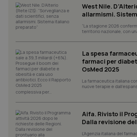
West Nile. D’Alteri
tracking-sites-ironf
allarmismi. Sistem
tracking-enable
“La stagione 2026 conferma
tracking-sites-ironf
territorio nazionale, con un
session-id
_ga
La spesa farmaceut
farmaci per diabete
OsMed 2025
La farmaceutica italiana co
nuove terapie e dall'espan
PHPSESSID
complessiva per...
Aifa. Rivisto il Pr
Dalla revisione de
_ga_KM60CM4NPH
L’Agenzia italiana del farma