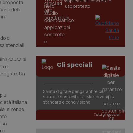
applicazioni concrete e
ta proposta
uso protetto
zione delle
i al
do di
ssistenziali,
rima causa di
Gli speciali
pa di
à erogate. Un
.
Sanità digitale per garantire più
più
salute e sostenibilità. Ma servono
cietà Italiana
standard e condivisione
le, si rende
Tutti gli speciali
ente
e un
oro