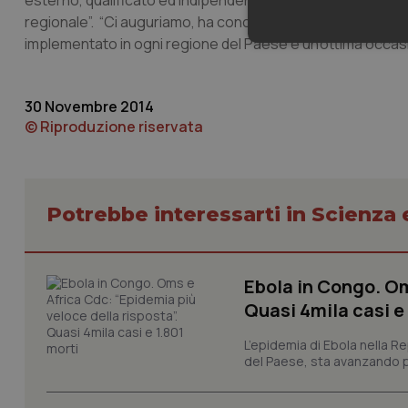
esterno, qualificato ed indipendente di garante dei principi 
regionale”. “Ci auguriamo, ha concluso Aceti, “che il PDTA
implementato in ogni regione del Paese e un’ottima occasio
Neces
30 Novembre 2014
© Riproduzione riservata
I cookie necessari con
Potrebbe interessarti in Scienza
e l'accesso alle aree 
Nome
VISITOR_PRIVACY_
Ebola in Congo. Om
Quasi 4mila casi e
L’epidemia di Ebola nella R
del Paese, sta avanzando pi
CookieScriptConse