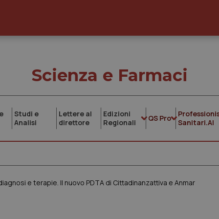
Scienza e Farmaci
e
Studi e
Lettere al
Edizioni
Professionis
QS Pro
Analisi
direttore
Regionali
Sanitari.AI
iagnosi e terapie. Il nuovo PDTA di Cittadinanzattiva e Anmar