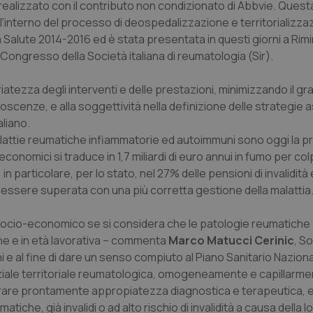
ealizzato con il contributo non condizionato di Abbvie. Ques
ll'interno del processo di deospedalizzazione e territorializza
alute 2014-2016 ed è stata presentata in questi giorni a Rimin
ongresso della Società italiana di reumatologia (Sir).
tezza degli interventi e delle prestazioni, minimizzando il gra
onoscenze, e alla soggettività nella definizione delle strategie a
liano.
alattie reumatiche infiammatorie ed autoimmuni sono oggi la p
economici si traduce in 1,7 miliardi di euro annui in fumo per col
in particolare, per lo stato, nel 27% delle pensioni di invalidit
essere superata con una più corretta gestione della malattia
socio-economico se si considera che le patologie reumatiche 
ne e in età lavorativa – commenta
Marco Matucci Cerinic
, So
 e al fine di dare un senso compiuto al Piano Sanitario Naziona
ziale territoriale reumatologica, omogeneamente e capillarm
icurare prontamente appropiatezza diagnostica e terapeutica, 
atiche, già invalidi o ad alto rischio di invalidità a causa della l