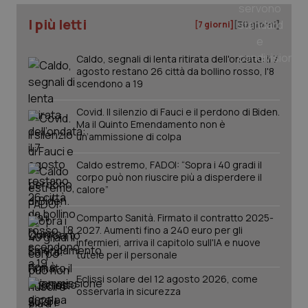
I più letti
[7 giorni]
[30 giorni]
Caldo, segnali di lenta ritirata dell'ondata: il 7
PHPSESSID
Sessio
PHP.net
agosto restano 26 città da bollino rosso, l'8
www.quotidianosanita.it
scendono a 19
Covid. Il silenzio di Fauci e il perdono di Biden.
Ma il Quinto Emendamento non è
un’ammissione di colpa
Caldo estremo, FADOI: “Sopra i 40 gradi il
corpo può non riuscire più a disperdere il
calore”
Comparto Sanità. Firmato il contratto 2025-
2027. Aumenti fino a 240 euro per gli
infermieri, arriva il capitolo sull'IA e nuove
tutele per il personale
Eclissi solare del 12 agosto 2026, come
osservarla in sicurezza