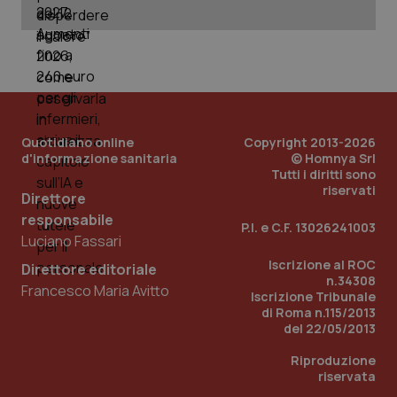
_ga_KM60CM4NPH
.quotidianosanita.it
1 anno
mes
Quotidiano online
Copyright 2013-2026
d'informazione sanitaria
© Homnya Srl
Tutti i diritti sono
Fornitore
/
riservati
Nome
Scadenza
Descrizion
Direttore
Dominio
Nome
Fornitore
/
Dominio
Scadenza
Des
responsabile
_ga_0VMQEQKQ1N
.quotidianosanita.it
1 anno 1
Questo
P.I. e C.F. 13026241003
mese
cookie
VISITOR_INFO1_LIVE
5 mesi 4
Que
Google LLC
Luciano Fassari
viene
settimane
imp
.youtube.com
utilizzato
You
Iscrizione al ROC
Direttore editoriale
da Google
ten
n.34308
Analytics
pre
Francesco Maria Avitto
Iscrizione Tribunale
per
del
mantener
di Roma n.115/2013
vid
lo stato
inco
del 22/05/2013
della
può
sessione.
det
Riproduzione
vis
web
riservata
uti