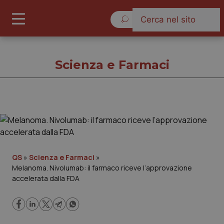
Venerdì 7 Agosto 2026
Scienza e Farmaci
Scienza e Farmaci
Cronache
QS
»
Scienza e Farmaci
»
Melanoma. Nivolumab: il farmaco riceve l’approvazione
Governo e Parlamento
accelerata dalla FDA
Regioni e Asl
Lavoro e Professioni