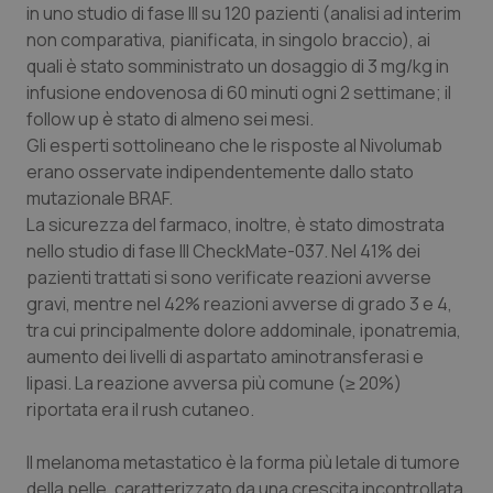
Valle D’Aosta
Oncodermatologia
in uno studio di fase III su 120 pazienti (analisi ad interim
non comparativa, pianificata, in singolo braccio), ai
Veneto
Oncoematologia
quali è stato somministrato un dosaggio di 3 mg/kg in
infusione endovenosa di 60 minuti ogni 2 settimane; il
Oncologia & Nutrizione
follow up è stato di almeno sei mesi.
Gli esperti sottolineano che le risposte al
Nivolumab
erano osservate indipendentemente dallo stato
Psoriasi & pelle
mutazionale BRAF.
La sicurezza del farmaco, inoltre, è stato dimostrata
Quotidiano Cardiologia
nello studio di fase III CheckMate-037. Nel 41% dei
pazienti trattati si sono verificate reazioni avverse
Quotidiano Chirurgia
gravi, mentre nel 42% reazioni avverse di grado 3 e 4,
tra cui principalmente dolore addominale, iponatremia,
Quotidiano Oncologia
aumento dei livelli di aspartato aminotransferasi e
lipasi. La reazione avversa più comune (≥ 20%)
Quotidiano Pediatria
riportata era il rush cutaneo.
Rene & patologie urogenitali
Il melanoma metastatico è la forma più letale di tumore
della pelle, caratterizzato da una crescita incontrollata