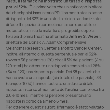
Infatti,
il farmaco ha mostrato un tasso di risposta
pari al 32%
. “È la prima volta che un anticorpo inibitore
Piemonte
HIV
del checkpoint immunitario PD-1 ha mostrato un tasso
di risposta del 32% in uno studio clinico randomizzato
Provincia Autonoma di Bolzano
Infezioni & Febbre
di fase III in pazienti con melanoma non operabile o
metastatico, in cui la malattia è progredita dopo la
Provincia Autonoma di Trento
Ipertensione & Scompenso
terapia di prima linea”, ha affermato
Jeffrey S. Weber
,
direttore del Donald A. Adam Comprehensive
Puglia
Malattie rare
Melanoma Research Center al Moffitt Cancer Center.
Inoltre, all’interno di questa percentuale pari al 32%
Sardegna
Malattia di Crohn & Rettocolite Ulcerosa
(ovvero 38 pazienti su 120) circa il 3% dei pazienti (4 su
120 totali) ha ottenuto una risposta completa e il 28%
(34 su 120) una risposta parziale. Dei 38 pazienti che
Sicilia
Neuroscienze & patologie neurodegenerative
hanno avuto una risposta (sia totale che parziale), 33
(dunque l’87%) hanno mostrato una durata di tale
Toscana
Obesità
risposta, in corso al momento dell’analisi, compresa fra
2,6 e 10 mesi; mentre 13 persone presentavano
Umbria
Oftalmologia
risposte in corso da almeno 6 mesi.
Per ottenere questi risultati, il farmaco è stato valutato