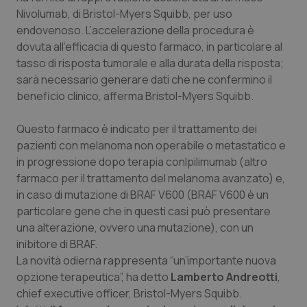
Calabria
Asma & BPCO
Nivolumab
, di Bristol-Myers Squibb, per uso
endovenoso. L’accelerazione della procedura è
Campania
Car-T
dovuta all’efficacia di questo farmaco, in particolare al
tasso di risposta tumorale e alla durata della risposta;
sarà necessario generare dati che ne confermino il
Emilia-Romagna
Colesterolo & coronaropatie
beneficio clinico, afferma Bristol-Myers Squibb.
Friuli Venezia Giulia
Dermatite Atopica
Questo farmaco è indicato per il trattamento dei
pazienti con melanoma non operabile o metastatico e
Lazio
Diabete & glucometri
in progressione dopo terapia con
Ipilimumab
(altro
farmaco per il trattamento del melanoma avanzato) e,
Liguria
Disturbi dell’umore
in caso di mutazione di BRAF V600 (BRAF V600 è un
particolare gene che in questi casi può presentare
Lombardia
Dolore
una alterazione, ovvero una mutazione), con un
inibitore di BRAF.
Marche
Donna & Salute
La novità odierna rappresenta “un’importante nuova
opzione terapeutica”, ha detto
Lamberto Andreotti
,
chief executive officer, Bristol-Myers Squibb.
Molise
Epatiti