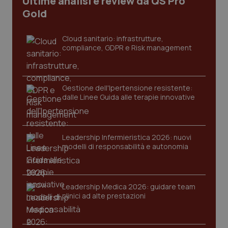
Ultime analisi e review da QS Pro
CookieScriptConsent
5 mesi
CookieScript
Gold
settim
www.quotidianosanita.it
Cloud sanitario: infrastrutture,
compliance, GDPR e Risk management
Gestione dell'Ipertensione resistente:
dalle Linee Guida alle terapie innovative
tracking-sites-ironfish-
www.quotidianosanita.it
4
Leadership Infermieristica 2026: nuovi
tracking-enable
settim
modelli di responsabilità e autonomia
2 gior
Leadership Medica 2026: guidare team
tracking-sites-ironfish-
www.quotidianosanita.it
4
clinici ad alte prestazioni
session-id
settim
2 gior