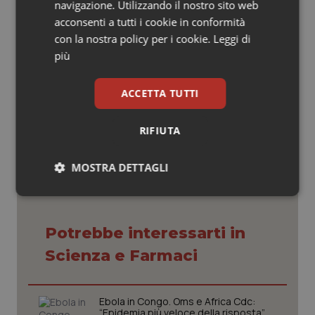
“l’approvazione di nivolumab”, illustra Jeffrey S. Weber,
navigazione. Utilizzando il nostro sito web
“offre a pazienti e medici una nuova importante
acconsenti a tutti i cookie in conformità
opzione terapeutica per i pazienti con limitate
con la nostra policy per i cookie.
Leggi di
possibilità di trattamento”.
più
ACCETTA TUTTI
09 Gennaio 2015
© Riproduzione riservata
RIFIUTA
MOSTRA DETTAGLI
Necessari
Statistici
Marketing
Potrebbe interessarti in
Scienza e Farmaci
Necessari
Statistici
Marketing
Ebola in Congo. Oms e Africa Cdc:
“Epidemia più veloce della risposta”.