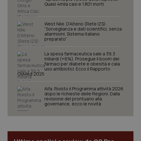
I cookie necessari contribuiscono a rendere fruibile il
Quasi 4mila casi e 1.801 morti
sito web abilitandone funzionalità di base quali la
navigazione sulle pagine e l'accesso alle aree
protette del sito. Il sito web non è in grado di
West Nile. D’Alterio (Rete IZS):
funzionare correttamente senza questi cookie.
“Sorveglianza e dati scientifici, senza
Nome
Fornitore
/
Dominio
Scaden
allarmismi. Sistema italiano
preparato”
VISITOR_PRIVACY_METADATA
5 mesi
YouTube
settim
.youtube.com
La spesa farmaceutica sale a 39,3
miliardi (+6%). Prosegue il boom dei
farmaci per diabete e obesità e cala
uso antibiotici. Ecco il Rapporto
OsMed 2025
Aifa. Rivisto il Programma attività 2026
dopo le richieste delle Regioni. Dalla
revisione del prontuario alla
governance, ecco le novità