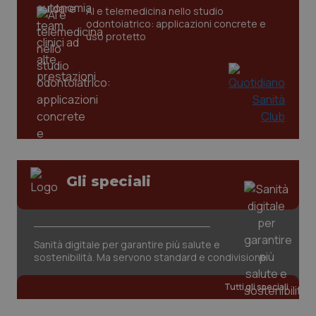
AI e telemedicina nello studio
odontoiatrico: applicazioni concrete e
_ga
1 anno
Google LLC
uso protetto
mes
.quotidianosanita.it
Gli speciali
Sanità digitale per garantire più salute e
sostenibilità. Ma servono standard e condivisione
Tutti gli speciali