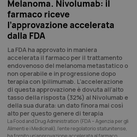
Melanoma. Nivolumab: il
farmaco riceve
Scienza e Farmaci
l’approvazione accelerata
Studi e Analisi
dalla FDA
Lettere al direttore
La FDA ha approvato in maniera
accelerata il farmaco per il trattamento
Edizioni Regionali
endovenoso del melanoma metastatico o
non operabile e in progressione dopo
QS Pro
terapia con
Ipilimumab
. L’accelerazione
di questa approvazione è dovuta all’alto
Professionisti Sanitari.AI
tasso della risposta (32%) al
Nivolumab
e
della sua durata: un dato finora mai così
Abruzzo
QS Pro Gold
alto per questo genere di terapia
La Food and Drug Administration (FDA – Agenzia per gli
QS Club
Newsletter
Basilicata
Artrite & artrosi
Alimenti e i Medicinali), l’ente regolatorio statunitense,
ha fornito un’approvazione accelerata al farmaco