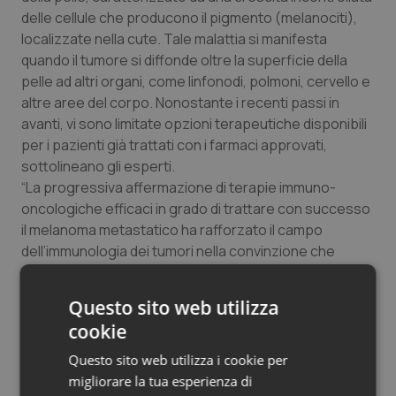
delle cellule che producono il pigmento (melanociti),
Salute orale & impianti
localizzate nella cute. Tale malattia si manifesta
quando il tumore si diffonde oltre la superficie della
Sangue & coagulazione
pelle ad altri organi, come linfonodi, polmoni, cervello e
altre aree del corpo. Nonostante i recenti passi in
Tiroide
avanti, vi sono limitate opzioni terapeutiche disponibili
per i pazienti già trattati con i farmaci approvati,
Tumore al seno
sottolineano gli esperti.
“La progressiva affermazione di terapie immuno-
Tumore ovarico
oncologiche efficaci in grado di trattare con successo
il melanoma metastatico ha rafforzato il campo
Tumori del Polmone & Testa Collo
dell’immunologia dei tumori nella convinzione che
questi trattamenti avranno un ruolo centrale nelle
strategie terapeutiche per i pazienti oncologici”, ha
Tumori gastrointestinali
Questo sito web utilizza
detto
Jill O’Donnell-Tormey
, CEO e director of
cookie
Scientific Affairs al Cancer Research Institute,
Ulcera & Reflusso
organizzazione no-profit dedicata al miglioramento
Questo sito web utilizza i cookie per
della scienza dell’immuno-oncologia. Inoltre,
migliorare la tua esperienza di
Vaccini