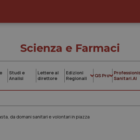
Scienza e Farmaci
e
Studi e
Lettere al
Edizioni
Professionis
QS Pro
Analisi
direttore
Regionali
Sanitari.AI
sta, da domani sanitari e volontari in piazza