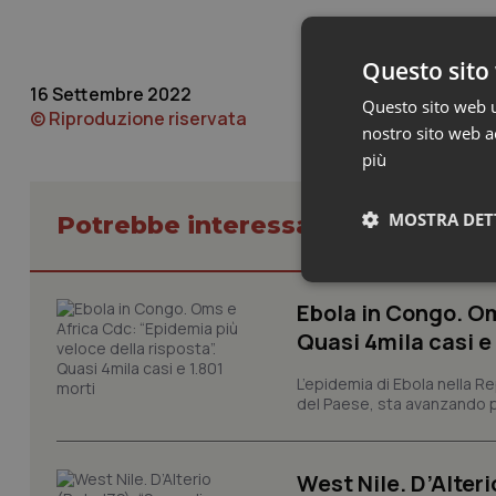
Questo sito 
16 Settembre 2022
Questo sito web ut
© Riproduzione riservata
nostro sito web ac
più
MOSTRA DET
Potrebbe interessarti in Scienza
Neces
Ebola in Congo. Om
Quasi 4mila casi e
L’epidemia di Ebola nella R
del Paese, sta avanzando pi
West Nile. D’Alteri
I cookie necessari con