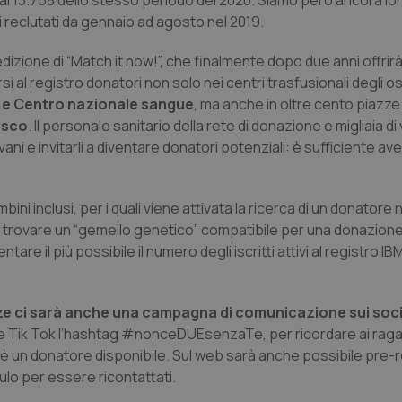
o ai 13.768 dello stesso periodo del 2020. Siamo però ancora lon
i reclutati da gennaio ad agosto nel 2019.
edizione di “Match it now!”, che finalmente dopo due anni offrirà
ersi al registro donatori non solo nei centri trasfusionali degli o
i e Centro nazionale sangue
, ma anche in oltre cento piazze 
isco
. Il personale sanitario della rete di donazione e migliaia di
e invitarli a diventare donatori potenziali: è sufficiente avere
mbini inclusi, per i quali viene attivata la ricerca di un donatore
di trovare un “gemello genetico” compatibile per una donazion
e il più possibile il numero degli iscritti attivi al registro IB
azze ci sarà anche una campagna di comunicazione sui soc
 e Tik Tok l’hashtag #nonceDUEsenzaTe, per ricordare ai rag
c’è un donatore disponibile. Sul web sarà anche possibile pre-r
lo per essere ricontattati.