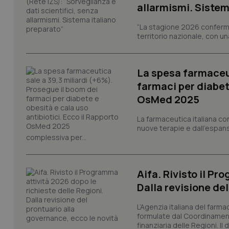
e l'accesso alle aree 
allarmismi. Sistem
Nome
“La stagione 2026 conferma
VISITOR_PRIVACY_
territorio nazionale, con un
La spesa farmaceut
CookieScriptConse
farmaci per diabete
OsMed 2025
La farmaceutica italiana co
tracking-sites-ironf
nuove terapie e dall'espan
tracking-enable
complessiva per...
tracking-sites-ironf
session-id
Aifa. Rivisto il Pr
Dalla revisione de
_ga
L’Agenzia italiana del farma
formulate dal Coordinamen
finanziaria delle Regioni. Il