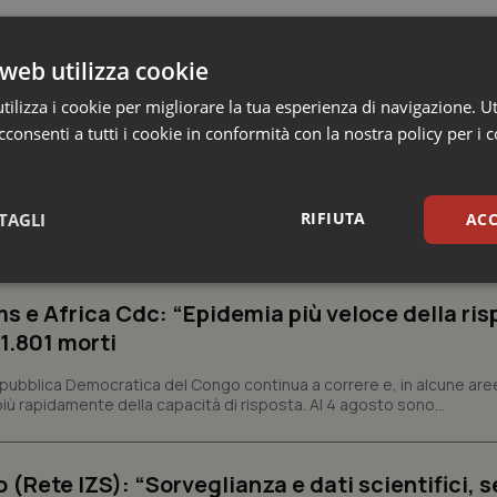
web utilizza cookie
ilizza i cookie per migliorare la tua esperienza di navigazione. Ut
consenti a tutti i cookie in conformità con la nostra policy per i 
RIFIUTA
TAGLI
ACC
 e Farmaci
sari
Statistici
Mar
s e Africa Cdc: “Epidemia più veloce della ris
 1.801 morti
epubblica Democratica del Congo continua a correre e, in alcune aree
ù rapidamente della capacità di risposta. Al 4 agosto sono...
Necessari
Statistici
Marketing
o (Rete IZS): “Sorveglianza e dati scientifici, 
tribuiscono a rendere fruibile il sito web abilitandone funzionalità di base quali la nav