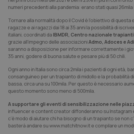
nei primi otto mesi del 2021 e ben il 29% in più in confront
numeri precedenti alla pandemia: erano stati quasi 26mila 
Tornare alla normalità dopo il Covid è l’obiettivo di questa 
ragazze e ai ragazzi dai 18 ai 35 anni la possibilità di iscriv
italiani, coordinati da
IBMDR, Centro nazionale trapiant
grazie all’impegno delle associazioni
Admo, Adoces e Ad
saranno a disposizione per informare correttamente i giovani 
35 anni, godere di buona salute e pesare più di 50 chili.
Ogni anno in Italia sono circa 2mila i pazienti di ogni età, ba
consanguineo per un trapianto di midollo e la probabilità 
bassa, circa una su 100mila. Per questo è necessario aumentar
questo momento sono meno di 500mila.
A supportare gli eventi di sensibilizzazione nelle pi
influencer e content creator diffonderanno su Instagram
c’è modo di aiutare chi ha bisogno di un trapianto se non 
basterà andare su www.matchitnow.it e compilare un modu