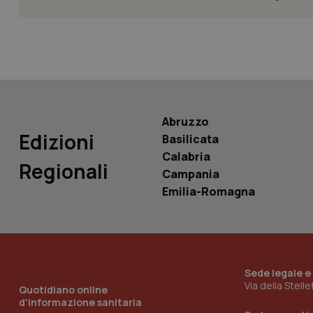
PHPSESSID
Abruzzo
_ga_KM60CM4NPH
Edizioni
Basilicata
Calabria
Regionali
Campania
Emilia-Romagna
Nome
Nome
VISITOR_INFO1_LIV
_ga_0VMQEQKQ1N
__Secure-YNID
Sede legale e
Via della Stell
Quotidiano online
d'informazione sanitaria