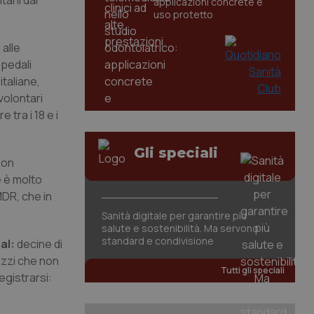
tani dai
applicazioni concrete e
uso protetto
 alle
spedali
italiane,
 volontari
 tra i 18 e i
Gli speciali
 non
e è molto
MDR, che in
Sanità digitale per garantire più
salute e sostenibilità. Ma servono
standard e condivisione
ial:
decine di
azzi che non
Tutti gli speciali
egistrarsi: