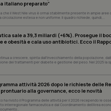
protette del sito. Il sito web non è in grado di funzionare correttamente senza questi coo
a italiano preparato”
Fornitore
/
Dominio
Scadenza
Descrizione
 che il West Nile virus è ormai stabilmente presente in ampie aree 
METADATA
5 mesi 4
Questo cookie viene utilizzato p
YouTube
a circolazione estesa e non uniforme. Il quadro richiede, quindi,...
settimane
scelte di consenso e privacy dell'
.youtube.com
interazione con il sito. Registra i
del visitatore riguardo a varie pol
impostazioni sulla privacy, garan
preferenze siano onorate nelle se
ica sale a 39,3 miliardi (+6%). Prosegue il bo
nt
5 mesi 3
Questo cookie viene utilizzato da
 e obesità e cala uso antibiotici. Ecco il Rapp
CookieScript
settimane
Script.com per ricordare le pref
www.quotidianosanita.it
sui cookie dei visitatori. È neces
dei cookie di Cookie-Script.com 
correttamente.
ntinua a crescere, spinta dall'invecchiamento della popolazione, dall'
ish-
www.quotidianosanita.it
4
Questo cookie è impostato dall'a
sione dei trattamenti per diabete e gestione del peso. Nel 2025 la 
settimane
abilitare il sistema di tracking a
2 giorni
ish-
www.quotidianosanita.it
4
Questo cookie è impostato dall'a
settimane
assegnare un identificatore generi
2 giorni
ogramma attività 2026 dopo le richieste delle Re
l prontuario alla governance, ecco le novità
1 anno 1
Questo nome di cookie è associa
Google LLC
mese
Universal Analytics, che è un a
.quotidianosanita.it
significativo del servizio di ana
co ha rivisto il Programma delle attività per il 2026 recependo le oss
utilizzato da Google. Questo cook
per distinguere utenti unici as
to interregionale farmaceutica e dal Coordinamento dell’Area econ
generato in modo casuale come i
 documento...
cliente. È incluso in ogni richiest