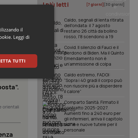
I più letti
[7 giorni]
[30 giorni]
Caldo, segnali di lenta ritirata
dell'ondata: il 7 agosto
ilizzando il
restano 26 città da bollino
rosso, l'8 scendono a 19
cookie.
Leggi di
Covid. Il silenzio di Fauci e il
perdono di Biden. Ma il Quinto
Emendamento non è
ETTA TUTTI
un’ammissione di colpa
Caldo estremo, FADOI:
keting
“Sopra i 40 gradi il corpo può
posta”.
non riuscire più a disperdere
il calore”
Comparto Sanità. Firmato il
 orientali
contratto 2025-2027.
Aumenti fino a 240 euro per
gli infermieri, arriva il capitolo
sull'IA e nuove tutele per il
personale
senza
igazione sulle pagine