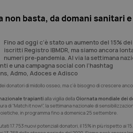
a non basta, da domani sanitari e
Fino ad oggi c’è stato un aumento del 15% dei
iscritti Registro IBMDR, ma siamo ancora lonta
numeri pre-pandemia. Al via la settimana naz
nti e una campagna social con l’hashtag
ns, Admo, Adoces e Adisco
dei donatori di midollo osseo, ma c’è bisogno di crescere ancor
nazionale trapianti
alla vigilia della
Giornata mondiale dei d
a di “Match it now!”, la settimana nazionale di sensibilizzazion
opoietiche, in programma fino a domenica 25 settembre.
ati 17.753 nuovi potenziali donatori, il 15% in più rispetto ai 15.