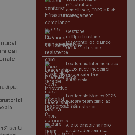
infrastrutture,
compliance, GDPR e Risk
management
Gestione
dell'Ipertensione
 nuovi
resistente: dalle Linee
Guida alle terapie
ni dai
innovative
ionale
Leadership Infermieristica
2026: nuovi modelli di
responsabilità e
autonomia
a di più.
Leadership Medica 2026:
onatori di
guidare team clinici ad
alte prestazioni
e alla
AI e telemedicina nello
431 iscritti
studio odontoiatrico: