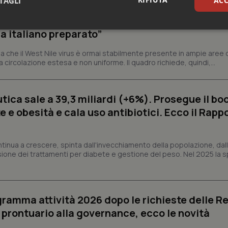
TAGLI
ACC
o (Rete IZS): “Sorveglianza e dati scientifici, 
sari
Statistici
Mar
a italiano preparato”
 che il West Nile virus è ormai stabilmente presente in ampie aree 
a circolazione estesa e non uniforme. Il quadro richiede, quindi,...
ica sale a 39,3 miliardi (+6%). Prosegue il bo
Necessari
Statistici
Marketing
 e obesità e cala uso antibiotici. Ecco il Rapp
tribuiscono a rendere fruibile il sito web abilitandone funzionalità di base quali la nav
protette del sito. Il sito web non è in grado di funzionare correttamente senza questi coo
ntinua a crescere, spinta dall'invecchiamento della popolazione, dall'
Fornitore
/
Dominio
Scadenza
Descrizione
sione dei trattamenti per diabete e gestione del peso. Nel 2025 la 
METADATA
5 mesi 4
Questo cookie viene utilizzato p
YouTube
settimane
scelte di consenso e privacy dell'
.youtube.com
interazione con il sito. Registra i
del visitatore riguardo a varie pol
impostazioni sulla privacy, garan
preferenze siano onorate nelle se
ogramma attività 2026 dopo le richieste delle Re
nt
5 mesi 3
Questo cookie viene utilizzato da
l prontuario alla governance, ecco le novità
CookieScript
settimane
Script.com per ricordare le pref
www.quotidianosanita.it
sui cookie dei visitatori. È neces