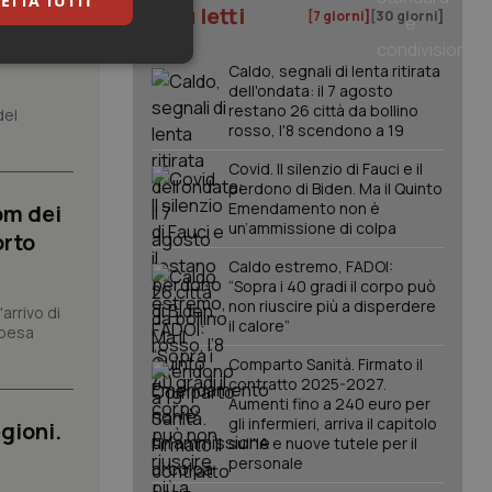
ETTA TUTTI
I più letti
[7 giorni]
[30 giorni]
senza
keting
Caldo, segnali di lenta ritirata
dell'ondata: il 7 agosto
restano 26 città da bollino
del
rosso, l'8 scendono a 19
Covid. Il silenzio di Fauci e il
perdono di Biden. Ma il Quinto
Emendamento non è
om dei
un’ammissione di colpa
orto
igazione sulle pagine
Caldo estremo, FADOI:
kie.
“Sopra i 40 gradi il corpo può
non riuscire più a disperdere
arrivo di
il calore”
spesa
er memorizzare le
utente per la loro
Comparto Sanità. Firmato il
 dati sul consenso
contratto 2025-2027.
itiche e
Aumenti fino a 240 euro per
tendo che le loro
ssioni future.
gli infermieri, arriva il capitolo
gioni.
sull'IA e nuove tutele per il
l servizio Cookie-
personale
erenze di consenso
sario che il banner