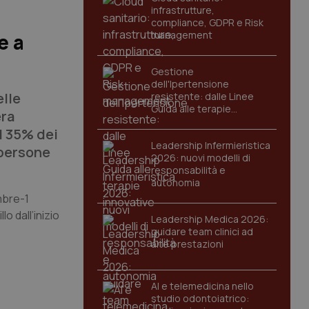
infrastrutture,
compliance, GDPR e Risk
management
e a
Gestione
dell'Ipertensione
elle
resistente: dalle Linee
Guida alle terapie
era
innovative
l 35% dei
Leadership Infermieristica
 persone
2026: nuovi modelli di
responsabilità e
autonomia
embre-1
o dall’inizio
Leadership Medica 2026:
guidare team clinici ad
alte prestazioni
AI e telemedicina nello
studio odontoiatrico: