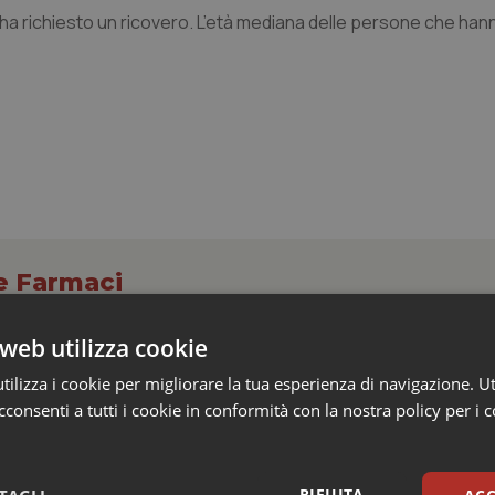
 ha richiesto un ricovero. L’età mediana delle persone che han
 e Farmaci
web utilizza cookie
s e Africa Cdc: “Epidemia più veloce della ris
ilizza i cookie per migliorare la tua esperienza di navigazione. Ut
 1.801 morti
consenti a tutti i cookie in conformità con la nostra policy per i 
epubblica Democratica del Congo continua a correre e, in alcune aree
ù rapidamente della capacità di risposta. Al 4 agosto sono...
RIFIUTA