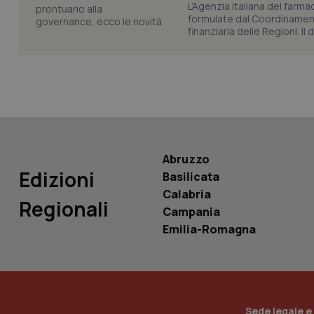
L’Agenzia italiana del farma
formulate dal Coordinamen
finanziaria delle Regioni. Il
tracking-sites-ironf
tracking-enable
tracking-sites-ironf
session-id
_ga
Abruzzo
Edizioni
Basilicata
Calabria
Regionali
Campania
PHPSESSID
Emilia-Romagna
_ga_KM60CM4NPH
Sede legale e