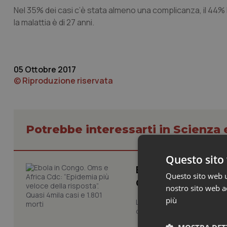
Nel 35% dei casi c’è stata almeno una complicanza, il 44%
la malattia è di 27 anni.
05 Ottobre 2017
© Riproduzione riservata
Potrebbe interessarti in Scienza
Questo sito 
Ebola in Congo. Om
Questo sito web ut
Quasi 4mila casi e
nostro sito web ac
più
L’epidemia di Ebola nella R
del Paese, sta avanzando pi