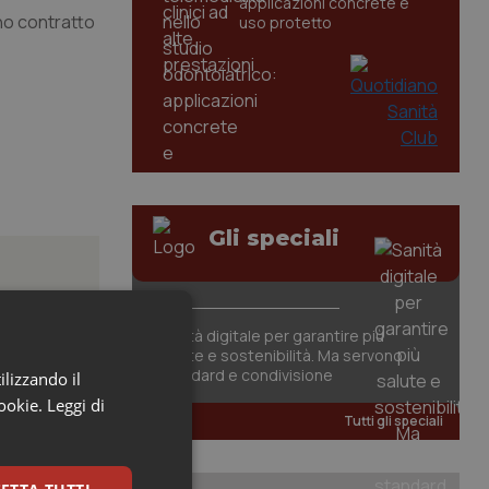
applicazioni concrete e
no contratto
uso protetto
Gli speciali
Sanità digitale per garantire più
salute e sostenibilità. Ma servono
posta”.
standard e condivisione
ilizzando il
cookie.
Leggi di
Tutti gli speciali
 orientali