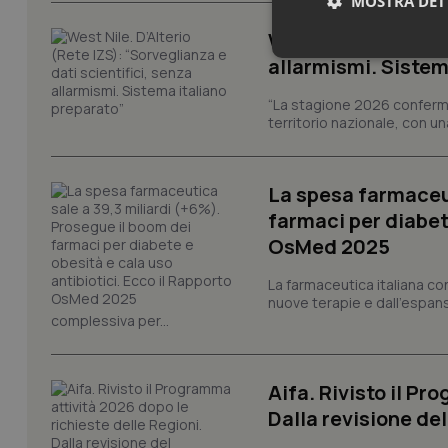
MOSTRA DET
West Nile. D’Alteri
Neces
allarmismi. Sistem
“La stagione 2026 conferma
territorio nazionale, con un
La spesa farmaceut
farmaci per diabete
I cookie necessari con
OsMed 2025
e l'accesso alle aree 
La farmaceutica italiana co
Nome
nuove terapie e dall'espan
VISITOR_PRIVACY_
complessiva per...
Aifa. Rivisto il Pr
CookieScriptConse
Dalla revisione de