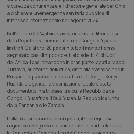
Valle D’Aosta
Oncodermatologia
sicurezza continentale e il direttore generale dell’Oms
a dichiarare un’emergenza sanitaria pubblica di
Veneto
Oncoematologia
interesse internazionale nell’agosto 2024.
Oncologia & Nutrizione
Nell’agosto 2024, il virus aveva iniziato a diffondersi
dalla Repubblica Democratica del Congo a 4 paesi
Psoriasi & pelle
limitrofi. Da allora, 28 paesi in tutto il mondo hanno
segnalato casi di mpox dovuti al clade Ib. Al di fuori
dell’Africa, i casi rimangono in gran parte legati ai viaggi.
Quotidiano Cardiologia
Tuttavia, all’interno dell’Africa, oltre alla trasmissione in
Burundi, Repubblica Democratica del Congo, Kenya,
Quotidiano Chirurgia
Ruanda e Uganda, la trasmissione locale è stata
documentata in altri paesi tra cui la Repubblica del
Quotidiano Oncologia
Congo, il Sudafrica, il Sud Sudan, la Repubblica Unita
della Tanzania e lo Zambia.
Quotidiano Pediatria
Dalla dichiarazione di emergenza, il sostegno sia
Rene & patologie urogenitali
regionale che globale è aumentato, in particolare per
la Repubblica Democratica del Congo, l’epicentro