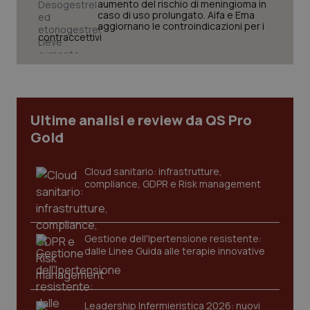
aumento del rischio di meningioma in
caso di uso prolungato. Aifa e Ema
aggiornano le controindicazioni per i
contraccettivi
CookieScriptConsent
5 mesi
CookieScript
settim
www.quotidianosanita.it
Ultime analisi e review da QS Pro
Gold
Cloud sanitario: infrastrutture,
compliance, GDPR e Risk management
Gestione dell'Ipertensione resistente:
tracking-sites-ironfish-
www.quotidianosanita.it
4
dalle Linee Guida alle terapie innovative
tracking-enable
settim
2 gior
Leadership Infermieristica 2026: nuovi