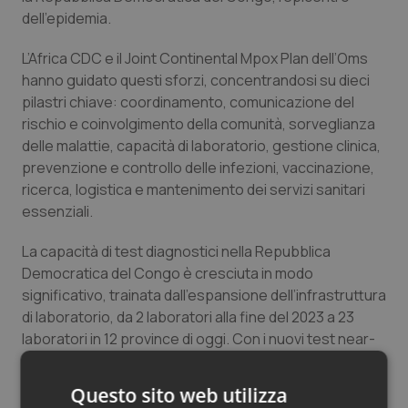
dell’epidemia.
Salute orale & impianti
L’Africa CDC e il Joint Continental Mpox Plan dell’Oms
Sangue & coagulazione
hanno guidato questi sforzi, concentrandosi su dieci
pilastri chiave: coordinamento, comunicazione del
Tiroide
rischio e coinvolgimento della comunità, sorveglianza
delle malattie, capacità di laboratorio, gestione clinica,
Tumore al seno
prevenzione e controllo delle infezioni, vaccinazione,
ricerca, logistica e mantenimento dei servizi sanitari
Tumore ovarico
essenziali.
La capacità di test diagnostici nella Repubblica
Tumori del Polmone & Testa Collo
Democratica del Congo è cresciuta in modo
significativo, trainata dall’espansione dell’infrastruttura
Tumori gastrointestinali
di laboratorio, da 2 laboratori alla fine del 2023 a 23
laboratori in 12 province di oggi. Con i nuovi test near-
Ulcera & Reflusso
point-of-care attualmente in fase di implementazione
nel paese, si prevede che la capacità aumenterà
Questo sito web utilizza
Vaccini
ulteriormente.