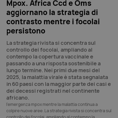
Mpox. Africa Ccd e Oms
aggiornano la strategia di
Scienza e Farmaci
contrasto mentre i focolai
Studi e Analisi
persistono
Lettere al direttore
La strategia rivista si concentra sul
controllo dei focolai, ampliando al
Edizioni Regionali
contempo la copertura vaccinale e
passando a una risposta sostenibile a
QS Pro
lungo termine. Nei primi due mesi del
2025, la malattia virale è stata segnalata
Professionisti Sanitari.AI
in 60 paesi con la maggior parte dei casi e
dei decessi registrati nel continente
Abruzzo
QS Pro Gold
africano.
l’emergenza mpox mentre la malattia continua a
QS Club
Newsletter
Basilicata
Artrite & artrosi
colpire nuove aree. La strategia rivista si concentra sul
controllo dei focolai, ampliando al contempo la