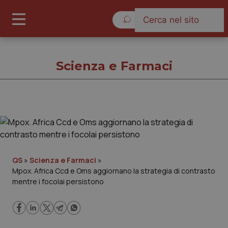
Venerdì 7 Agosto 2026
Scienza e Farmaci
Scienza e Farmaci
Cronache
QS
»
Scienza e Farmaci
»
Mpox. Africa Ccd e Oms aggiornano la strategia di contrasto
Governo e Parlamento
mentre i focolai persistono
Regioni e Asl
Lavoro e Professioni