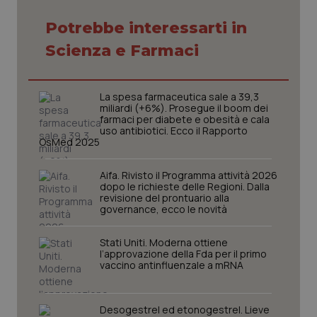
Potrebbe interessarti in
Necessari
Statistici
Marketing
Scienza e Farmaci
I cookie necessari contribuiscono a rendere fruibile il
sito web abilitandone funzionalità di base quali la
navigazione sulle pagine e l'accesso alle aree
La spesa farmaceutica sale a 39,3
protette del sito. Il sito web non è in grado di
miliardi (+6%). Prosegue il boom dei
funzionare correttamente senza questi cookie.
farmaci per diabete e obesità e cala
uso antibiotici. Ecco il Rapporto
Nome
Fornitore
/
Dominio
Scaden
OsMed 2025
VISITOR_PRIVACY_METADATA
5 mesi
YouTube
settim
.youtube.com
Aifa. Rivisto il Programma attività 2026
dopo le richieste delle Regioni. Dalla
revisione del prontuario alla
governance, ecco le novità
Stati Uniti. Moderna ottiene
l’approvazione della Fda per il primo
vaccino antinfluenzale a mRNA
Desogestrel ed etonogestrel. Lieve