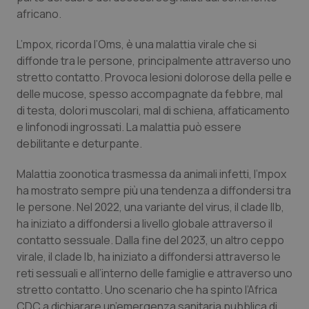
africano.
Piemonte
HIV
L’mpox, ricorda l’Oms, è una malattia virale che si
Provincia Autonoma di Bolzano
Infezioni & Febbre
diffonde tra le persone, principalmente attraverso uno
stretto contatto. Provoca lesioni dolorose della pelle e
delle mucose, spesso accompagnate da febbre, mal
Provincia Autonoma di Trento
Ipertensione & Scompenso
di testa, dolori muscolari, mal di schiena, affaticamento
e linfonodi ingrossati. La malattia può essere
Puglia
Malattie rare
debilitante e deturpante.
Sardegna
Malattia di Crohn & Rettocolite Ulcerosa
Malattia zoonotica trasmessa da animali infetti, l’mpox
ha mostrato sempre più una tendenza a diffondersi tra
Sicilia
Neuroscienze & patologie neurodegenerative
le persone. Nel 2022, una variante del virus, il clade IIb,
ha iniziato a diffondersi a livello globale attraverso il
Toscana
Obesità
contatto sessuale. Dalla fine del 2023, un altro ceppo
virale, il clade Ib, ha iniziato a diffondersi attraverso le
reti sessuali e all’interno delle famiglie e attraverso uno
Umbria
Oftalmologia
stretto contatto. Uno scenario che ha spinto l’Africa
CDC a dichiarare un’emergenza sanitaria pubblica di