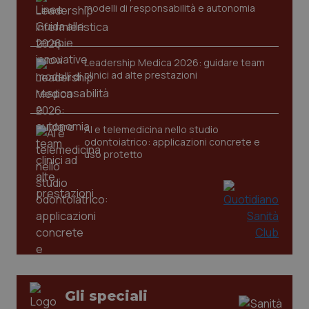
modelli di responsabilità e autonomia
tracking-sites-ironfish-
www.quotidianosanita.it
4
session-id
settim
2 gior
Leadership Medica 2026: guidare team
clinici ad alte prestazioni
_ga
1 anno
Google LLC
mes
.quotidianosanita.it
AI e telemedicina nello studio
odontoiatrico: applicazioni concrete e
uso protetto
Gli speciali