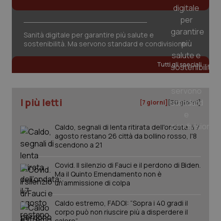
Sanità digitale per garantire più salute e
sostenibilità. Ma servono standard e condivisione
Tutti gli speciali
PHPSESSID
Sessio
PHP.net
www.quotidianosanita.it
I più letti
[7 giorni]
[30 giorni]
Caldo, segnali di lenta ritirata dell'ondata: il 7
agosto restano 26 città da bollino rosso, l'8
scendono a 21
Covid. Il silenzio di Fauci e il perdono di Biden.
Ma il Quinto Emendamento non è
un’ammissione di colpa
Caldo estremo, FADOI: “Sopra i 40 gradi il
corpo può non riuscire più a disperdere il
calore”