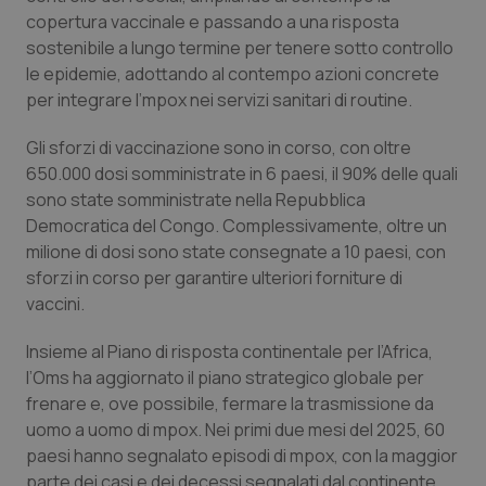
Calabria
Asma & BPCO
copertura vaccinale e passando a una risposta
sostenibile a lungo termine per tenere sotto controllo
Campania
Car-T
le epidemie, adottando al contempo azioni concrete
per integrare l’mpox nei servizi sanitari di routine.
Emilia-Romagna
Colesterolo & coronaropatie
Gli sforzi di vaccinazione sono in corso, con oltre
650.000 dosi somministrate in 6 paesi, il 90% delle quali
Friuli Venezia Giulia
Dermatite Atopica
sono state somministrate nella Repubblica
Democratica del Congo. Complessivamente, oltre un
Lazio
Diabete & glucometri
milione di dosi sono state consegnate a 10 paesi, con
sforzi in corso per garantire ulteriori forniture di
Liguria
Disturbi dell’umore
vaccini.
Insieme al Piano di risposta continentale per l’Africa,
Lombardia
Dolore
l’Oms ha aggiornato il piano strategico globale per
frenare e, ove possibile, fermare la trasmissione da
Marche
Donna & Salute
uomo a uomo di mpox. Nei primi due mesi del 2025, 60
paesi hanno segnalato episodi di mpox, con la maggior
Molise
Epatiti
parte dei casi e dei decessi segnalati dal continente