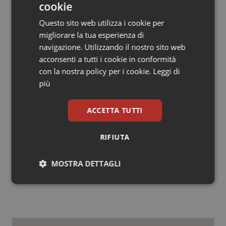
cookie
Nonostante questi progressi, permangono sfide
Questo sito web utilizza i cookie per
importanti. Il conflitto e l’insicurezza in corso nella
migliorare la tua esperienza di
parte orientale della Repubblica Democratica del
navigazione. Utilizzando il nostro sito web
Congo, dove l’incidenza degli mpox rimane elevata,
acconsenti a tutti i cookie in conformità
così come i tagli agli aiuti umanitari, continuano a
con la nostra policy per i cookie.
Leggi di
limitare la risposta della sanità pubblica e a limitare
più
l’accesso ai servizi essenziali. Tra paesi e partner,
sono necessari oltre 220 milioni di dollari per colmare le
ACCETTA TUTTI
lacune di finanziamento per la risposta all’impox.
RIFIUTA
18 Aprile 2025
© Riproduzione riservata
MOSTRA DETTAGLI
Necessari
Statistici
Marketing