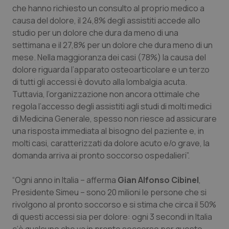
Valle D’Aosta
Oncodermatologia
che hanno richiesto un consulto al proprio medico a
causa del dolore, il 24,8% degli assistiti accede allo
Veneto
Oncoematologia
studio per un dolore che dura da meno di una
settimana e il 27,8% per un dolore che dura meno di un
Oncologia & Nutrizione
mese. Nella maggioranza dei casi (78%) la causa del
dolore riguarda l’apparato osteoarticolare e un terzo
Psoriasi & pelle
di tutti gli accessi è dovuto alla lombalgia acuta.
Tuttavia, l’organizzazione non ancora ottimale che
regola l’accesso degli assistiti agli studi di molti medici
Quotidiano Cardiologia
di Medicina Generale, spesso non riesce ad assicurare
una risposta immediata al bisogno del paziente e, in
Quotidiano Chirurgia
molti casi, caratterizzati da dolore acuto e/o grave, la
domanda arriva ai pronto soccorso ospedalieri”.
Quotidiano Oncologia
“Ogni anno in Italia – afferma
Gian Alfonso Cibinel
,
Quotidiano Pediatria
Presidente Simeu – sono 20 milioni le persone che si
rivolgono al pronto soccorso e si stima che circa il 50%
Rene & patologie urogenitali
di questi accessi sia per dolore: ogni 3 secondi in Italia