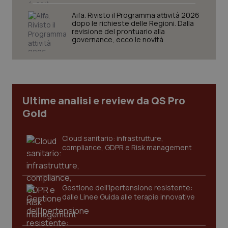
Aifa. Rivisto il Programma attività 2026
dopo le richieste delle Regioni. Dalla
revisione del prontuario alla
governance, ecco le novità
CookieScriptConsent
5 mesi
CookieScript
settim
www.quotidianosanita.it
Ultime analisi e review da QS Pro
Gold
Cloud sanitario: infrastrutture,
compliance, GDPR e Risk management
tracking-sites-ironfish-
www.quotidianosanita.it
4
Gestione dell'Ipertensione resistente:
tracking-enable
settim
dalle Linee Guida alle terapie innovative
2 gior