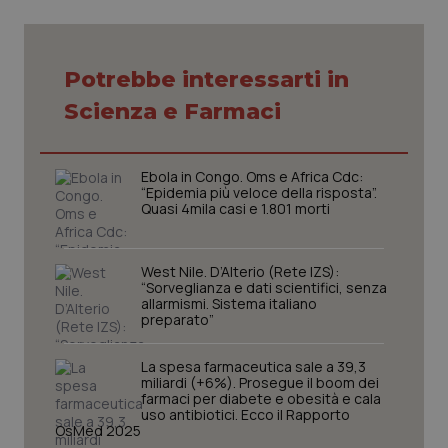
Necessari
Statistici
Marketing
Potrebbe interessarti in
Scienza e Farmaci
I cookie necessari contribuiscono a rendere fruibile il
sito web abilitandone funzionalità di base quali la
navigazione sulle pagine e l'accesso alle aree
protette del sito. Il sito web non è in grado di
funzionare correttamente senza questi cookie.
Ebola in Congo. Oms e Africa Cdc:
“Epidemia più veloce della risposta”.
Nome
Fornitore
/
Dominio
Scaden
Quasi 4mila casi e 1.801 morti
VISITOR_PRIVACY_METADATA
5 mesi
YouTube
settim
.youtube.com
West Nile. D’Alterio (Rete IZS):
“Sorveglianza e dati scientifici, senza
allarmismi. Sistema italiano
preparato”
La spesa farmaceutica sale a 39,3
miliardi (+6%). Prosegue il boom dei
farmaci per diabete e obesità e cala
uso antibiotici. Ecco il Rapporto
OsMed 2025