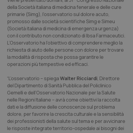
Viene presentato domani, al 31° Congresso Nazionale
Calabria
Asma & BPCO
della Società italiana di medicina fenerale e delle cure
primarie (Simg), l’osservatorio sul dolore acuto,
Campania
Car-T
promosso dalle società scientifiche Simg e Simeu
(Società italiana di medicina di emergenza urgenza)
Emilia-Romagna
Colesterolo & coronaropatie
con il contributo non condizionato di Ibsa Farmaceutici.
L’Osservatorio ha l’obiettivo di comprendere meglio la
richiesta di aiuto delle persone con dolore per trovare
Friuli Venezia Giulia
Dermatite Atopica
la modalità di risposta che possa garantire le
operazioni più tempestive ed efficaci.
Lazio
Diabete & glucometri
“L’osservatorio – spiega
Walter Ricciardi
, Direttore
Liguria
Disturbi dell’umore
del Dipartimento di Sanità Pubblica del Policlinico
Gemelli e dell’Osservatorio Nazionale per la Salute
Lombardia
Dolore
nelle Regioni Italiane – avrà come obiettivi la raccolta
dati e la diffusione delle conoscenze sul problema
Marche
Donna & Salute
dolore, per favorire la crescita culturale e la sensibilità
dei professionisti della salute sul tema e per avvicinare
Molise
Epatiti
le risposte integrate territorio-ospedale ai bisogni dei