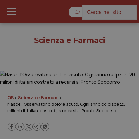
Sabato 8 Agosto 2026
Scienza e Farmaci
Scienza e Farmaci
Cronache
QS
»
Scienza e Farmaci
»
Nasce l’Osservatorio dolore acuto. Ogni anno colpisce 20
Governo e Parlamento
milioni di italiani costretti a recarsi al Pronto Soccorso
Regioni e Asl
Lavoro e Professioni