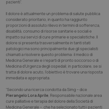
pazienti”.
Piemonte
HIV
Il dolore è attualmente un problema di salute pubblica
considerato prioritario, in quanto ha raggiunto
Provincia Autonoma di Bolzano
Infezioni & Febbre
proporzioni di assoluto rilievo in termini di sofferenza,
disabilità, consumo di risorse sanitarie e sociali e
Provincia Autonoma di Trento
Ipertensione & Scompenso
impatto sui servizi di cure primarie e specialistiche. Il
dolore si presenta trasversalmente in tanti stati
Puglia
Malattie rare
patologici ma sono principalmente due gli specialisti
chiamati a risolvere questo problema: il medico di
Sardegna
Malattia di Crohn & Rettocolite Ulcerosa
Medicina Generale e i reparti di pronto soccorso o di
Medicina d’Urgenza degli ospedali; in particolare, se si
Sicilia
Neuroscienze & patologie neurodegenerative
tratta di dolore acuto, l’obiettivo è trovare una risposta
immediata e appropriata.
Toscana
Obesità
“Secondo una ricerca condotta da Simg – dice
Pierangelo Lora Aprile
, Responsabile nazionale area
Umbria
Oftalmologia
cure palliative e terapia del dolore della Società di
Medicina Generale – che ha selezionato tutti i pazienti