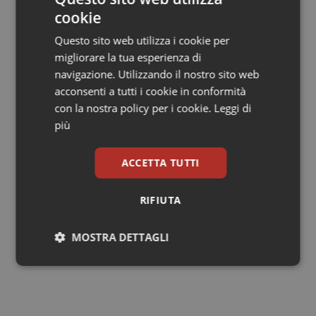
bassi. Studi condotti sulla nuova formulazione
cookie
dimostrano come dosi estremamente ridotte di
diclofenac, sono efficaci tanto quanto quelle
Questo sito web utilizza i cookie per
comunemente utilizzate nella pratica clinica e, nello
migliorare la tua esperienza di
specifico, la dose da 50 mg risulta efficace nel
navigazione. Utilizzando il nostro sito web
contrastare il dolore quanto quella da 75 mg.”.
acconsenti a tutti i cookie in conformità
con la nostra policy per i cookie.
Leggi di
Questo progetto si aggiunge alle tante iniziative per
più
arginare il problema dolore che è stato preso in carico
anche a livello normativo, in particolare con la legge 38
ACCETTA TUTTI
del 2010 sull’accesso alle cure palliative e alla terapia
del dolore per le patologie croniche.
RIFIUTA
MOSTRA DETTAGLI
27 Novembre 2014
© Riproduzione riservata
Necessari
Statistici
Marketing