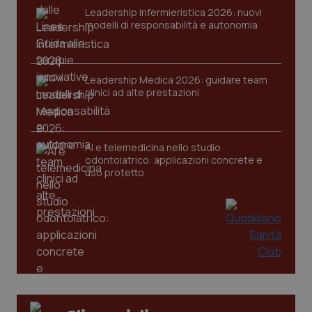
Leadership Infermieristica 2026: nuovi
tracking-sites-ironfish-
www.quotidianosanita.it
4
modelli di responsabilità e autonomia
session-id
settim
2 gior
Leadership Medica 2026: guidare team
clinici ad alte prestazioni
_ga
1 anno
Google LLC
mes
.quotidianosanita.it
AI e telemedicina nello studio
odontoiatrico: applicazioni concrete e
uso protetto