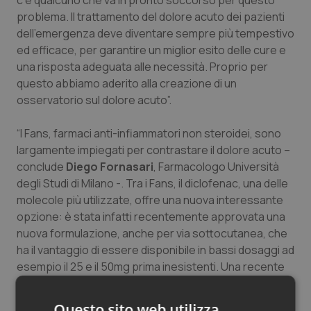
c’è qualcuno che va in pronto soccorso per questo
Salute orale & impianti
problema. Il trattamento del dolore acuto dei pazienti
dell’emergenza deve diventare sempre più tempestivo
ed efficace, per garantire un miglior esito delle cure e
Sangue & coagulazione
una risposta adeguata alle necessità. Proprio per
questo abbiamo aderito alla creazione di un
Tiroide
osservatorio sul dolore acuto”.
Tumore al seno
“I Fans, farmaci anti-infiammatori non steroidei, sono
largamente impiegati per contrastare il dolore acuto –
Tumore ovarico
conclude
Diego Fornasari
, Farmacologo Università
degli Studi di Milano -. Tra i Fans, il diclofenac, una delle
Tumori del Polmone & Testa Collo
molecole più utilizzate, offre una nuova interessante
opzione: è stata infatti recentemente approvata una
Tumori gastrointestinali
nuova formulazione, anche per via sottocutanea, che
ha il vantaggio di essere disponibile in bassi dosaggi ad
esempio il 25 e il 50mg prima inesistenti. Una recente
Ulcera & Reflusso
raccomandazione dell’Agenzia Europea dei Medicinali
(EMA) consiglia l’impiego del diclofenac nei dosaggi più
Vaccini
Questo sito web utilizza