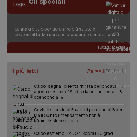
Gli speciali
Sanità digitale per garantire più salute e
sostenibilità. Ma servono standard e condivisione
Tutti gli speciali
PHPSESSID
Sessio
PHP.net
www.quotidianosanita.it
I più letti
[7 giorni]
[30 giorni]
Caldo, segnali di lenta ritirata dell'ondata: il 7
agosto restano 26 città da bollino rosso, l'8
scendono a 19
Covid. Il silenzio di Fauci e il perdono di Biden.
Ma il Quinto Emendamento non è
un’ammissione di colpa
Caldo estremo, FADOI: “Sopra i 40 gradi il