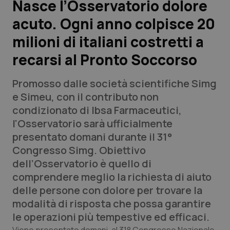
Nasce l’Osservatorio dolore
acuto. Ogni anno colpisce 20
Scienza e Farmaci
milioni di italiani costretti a
Studi e Analisi
recarsi al Pronto Soccorso
Lettere al direttore
Promosso dalle società scientifiche Simg
e Simeu, con il contributo non
Edizioni Regionali
condizionato di Ibsa Farmaceutici,
l'Osservatorio sarà ufficialmente
QS Pro
presentato domani durante il 31°
Congresso Simg. Obiettivo
Professionisti Sanitari.AI
dell’Osservatorio è quello di
comprendere meglio la richiesta di aiuto
Abruzzo
QS Pro Gold
delle persone con dolore per trovare la
modalità di risposta che possa garantire
QS Club
Newsletter
Basilicata
Artrite & artrosi
le operazioni più tempestive ed efficaci.