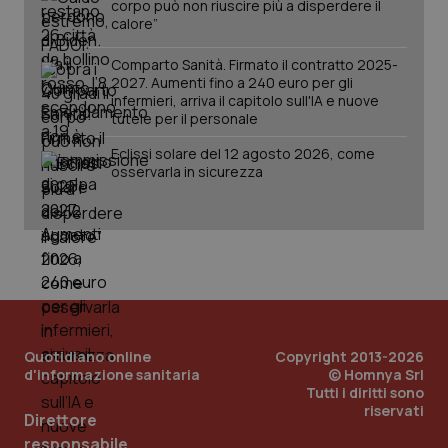
corpo può non riuscire più a disperdere il
calore”
Comparto Sanità. Firmato il contratto 2025-
2027. Aumenti fino a 240 euro per gli
infermieri, arriva il capitolo sull'IA e nuove
_ga_KM60CM4NPH
.quotidianosanita.it
1 anno
tutele per il personale
mes
Eclissi solare del 12 agosto 2026, come
osservarla in sicurezza
Fornitore
/
Nome
Scadenza
Descrizion
Dominio
Nome
Fornitore
/
Dominio
Scadenza
Des
_ga_0VMQEQKQ1N
.quotidianosanita.it
1 anno 1
Questo
Quotidiano online
Copyright 2013-2026
mese
cookie
VISITOR_INFO1_LIVE
5 mesi 4
Que
Google LLC
d'informazione sanitaria
© Homnya Srl
viene
settimane
imp
.youtube.com
Tutti i diritti sono
utilizzato
You
da Google
ten
riservati
Direttore
Analytics
pre
per
del
responsabile
mantener