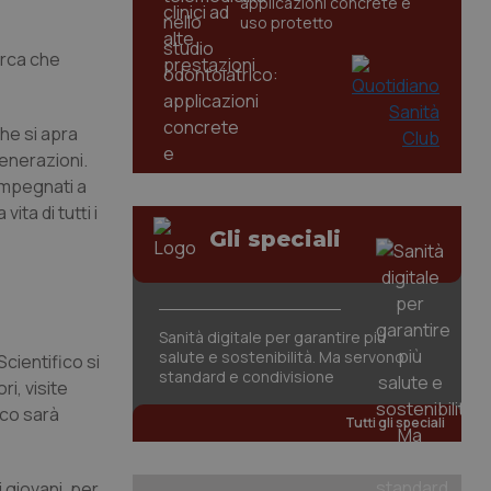
applicazioni concrete e
uso protetto
cerca che
he si apra
generazioni.
 impegnati a
ita di tutti i
Gli speciali
Sanità digitale per garantire più
salute e sostenibilità. Ma servono
Scientifico si
standard e condivisione
i, visite
lico sarà
Tutti gli speciali
i giovani, per