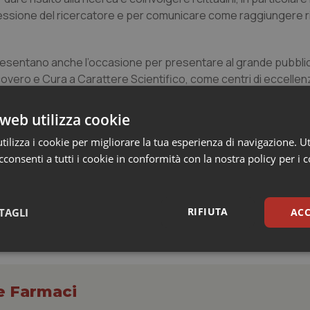
ofessione del ricercatore e per comunicare come raggiungere ris
presentano anche l’occasione per presentare al grande pubblico
i Ricovero e Cura a Carattere Scientifico, come centri di eccellenz
 migliori risposte in termini di prevenzione, diagnosi e cura.
web utilizza cookie
icarcatori *
ilizza i cookie per migliorare la tua esperienza di navigazione. Ut
consenti a tutti i cookie in conformità con la nostra policy per i 
RIFIUTA
TAGLI
ACC
sari
Statistici
Mar
 e Farmaci