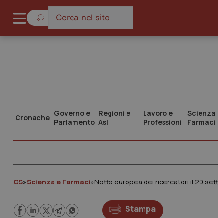
Governo e
Regioni e
Lavoro e
Scienza 
Cronache
Parlamento
Asl
Professioni
Farmaci
QS
»
Scienza e Farmaci
»
Notte europea dei ricercatori il 29 set
Stampa