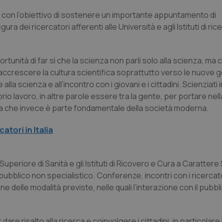
 con l’obiettivo di sostenere un importante appuntamento di
a dei ricercatori afferenti alle Università e agli Istituti di ri
nità di far sì che la scienza non parli solo alla scienza, ma c
d accrescere la cultura scientifica soprattutto verso le nuove 
e alla scienza e all’incontro con i giovani e i cittadini. Scienziati
 lavoro, in altre parole essere tra la gente, per portare nella v
a che invece è parte fondamentale della società moderna.
atori in Italia
periore di Sanità e gli Istituti di Ricovero e Cura a Carattere 
ubblico non specialistico. Conferenze, incontri con i ricercator
une delle modalità previste, nelle quali l’interazione con il pubb
dare risalto alla ricerca e coinvolgere i cittadini, in particolare 