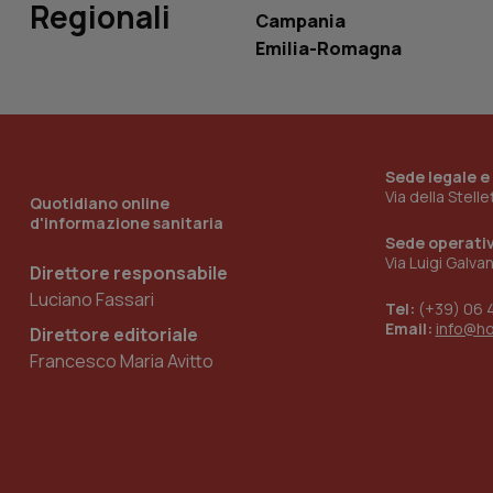
Regionali
Campania
Emilia-Romagna
__Secure-YNID
YSC
Sede legale e
__Secure-
Via della Stell
Quotidiano online
ROLLOUT_TOKEN
d'informazione sanitaria
Sede operati
tracking-sites-
Via Luigi Galva
Direttore responsabile
ironfish-tracking-
named-enable
Luciano Fassari
Tel:
(+39) 06 
Email:
info@h
Direttore editoriale
Francesco Maria Avitto