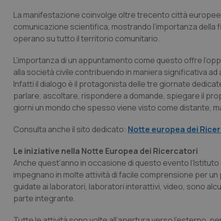
La manifestazione coinvolge oltre trecento città europee
comunicazione scientifica, mostrando l’importanza della figur
operano su tutto il territorio comunitario.
L’importanza di un appuntamento come questo offre l’opportu
alla società civile contribuendo in maniera significativa a
Infatti il dialogo è il protagonista delle tre giornate dedicat
parlare, ascoltare, rispondere a domande, spiegare il proprio
giorni un mondo che spesso viene visto come distante, m
Consulta anche il sito dedicato:
Notte europea dei Ricerc
Le iniziative nella Notte Europea dei Ricercatori
Anche quest’anno in occasione di questo evento l’Istituto Su
impegnano in molte attività di facile comprensione per un p
guidate ai laboratori, laboratori interattivi, video, sono alc
parte integrante.
Tutte le attività sono volte all’apertura verso l’esterno, per 