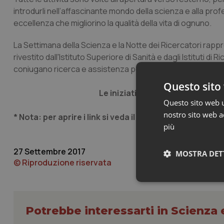
introdurli nell’affascinante mondo della scienza e alla pr
eccellenza che migliorino la qualità della vita di ognuno.
La Settimana della Scienza e la Notte dei Ricercatori rap
rivestito dall'Istituto Superiore di Sanità e dagli Istituti d
coniugano ricerca e assistenza per garantire ai cittadini le
Questo sito 
Le iniziative della notte euroepa di r
Questo sito web ut
nostro sito web ac
* Nota: per aprire i link si veda il documento allegato
più
27 Settembre 2017
MOSTRA DET
© Riproduzione riservata
Neces
Potrebbe interessarti in Scienza