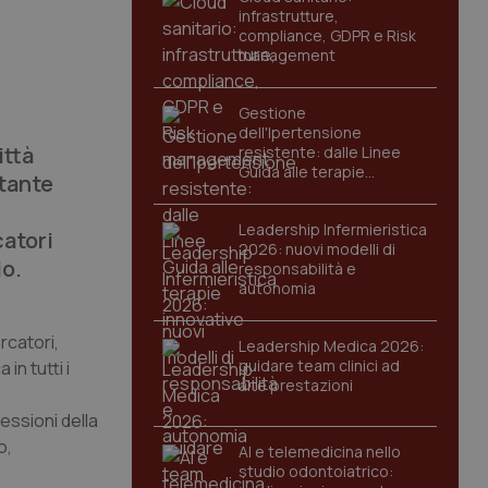
infrastrutture,
compliance, GDPR e Risk
management
Gestione
dell'Ipertensione
ittà
resistente: dalle Linee
Guida alle terapie
rtante
innovative
Leadership Infermieristica
catori
2026: nuovi modelli di
io.
responsabilità e
autonomia
rcatori,
Leadership Medica 2026:
guidare team clinici ad
in tutti i
alte prestazioni
fessioni della
o,
AI e telemedicina nello
studio odontoiatrico: