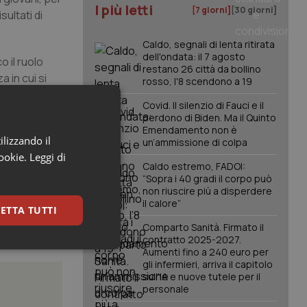
I più letti
[7 giorni]
[30 giorni]
ultati di
Caldo, segnali di lenta ritirata
dell'ondata: il 7 agosto
 il ruolo
restano 26 città da bollino
a in cui si
rosso, l'8 scendono a 19
Covid. Il silenzio di Fauci e il
perdono di Biden. Ma il Quinto
Emendamento non è
ilizzando il
un’ammissione di colpa
cookie.
Leggi di
Caldo estremo, FADOI:
“Sopra i 40 gradi il corpo può
non riuscire più a disperdere
il calore”
ETTA TUTTI
Comparto Sanità. Firmato il
contratto 2025-2027.
keting
Aumenti fino a 240 euro per
gli infermieri, arriva il capitolo
sull'IA e nuove tutele per il
personale