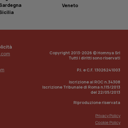
ell'interfaccia di
Sardegna
Veneto
Sicilia
 tenere traccia
i Youtube incorporati
tore del sito web sta
ell'interfaccia di
 tenere traccia
icità
r la gestione
Copyright 2013-2026 © Homnya Srl
.com
one dell’esperienza
Tutti i diritti sono riservati
e per abilitare il
om
P.I. e C.F. 13026241003
loggato con identity
Iscrizione al ROC n.34308
Iscrizione Tribunale di Roma n.115/2013
del 22/05/2013
Riproduzione riservata
Privacy Policy
Cookie Policy