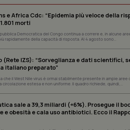
s e Africa Cdc: “Epidemia più veloce della ris
Necessari
Statistici
Marketing
 1.801 morti
tribuiscono a rendere fruibile il sito web abilitandone funzionalità di base quali la nav
protette del sito. Il sito web non è in grado di funzionare correttamente senza questi coo
epubblica Democratica del Congo continua a correre e, in alcune aree
ù rapidamente della capacità di risposta. Al 4 agosto sono...
Fornitore
/
Dominio
Scadenza
Descrizione
METADATA
5 mesi 4
Questo cookie viene utilizzato p
YouTube
settimane
scelte di consenso e privacy dell'
.youtube.com
interazione con il sito. Registra i
o (Rete IZS): “Sorveglianza e dati scientifici, 
del visitatore riguardo a varie pol
a italiano preparato”
impostazioni sulla privacy, garan
preferenze siano onorate nelle se
 che il West Nile virus è ormai stabilmente presente in ampie aree 
nt
5 mesi 3
Questo cookie viene utilizzato da
CookieScript
settimane
Script.com per ricordare le pref
www.quotidianosanita.it
a circolazione estesa e non uniforme. Il quadro richiede, quindi,...
sui cookie dei visitatori. È neces
dei cookie di Cookie-Script.com 
correttamente.
ica sale a 39,3 miliardi (+6%). Prosegue il bo
ish-
www.quotidianosanita.it
4
Questo cookie è impostato dall'a
settimane
abilitare il sistema di tracking a
 e obesità e cala uso antibiotici. Ecco il Rapp
2 giorni
ish-
www.quotidianosanita.it
4
Questo cookie è impostato dall'a
settimane
assegnare un identificatore generi
2 giorni