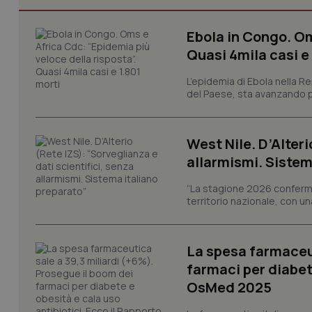
Ebola in Congo. Om
Quasi 4mila casi e
I cookie necessari con
e l'accesso alle aree 
L’epidemia di Ebola nella R
del Paese, sta avanzando pi
Nome
VISITOR_PRIVACY_
West Nile. D’Alteri
allarmismi. Sistem
“La stagione 2026 conferma
CookieScriptConse
territorio nazionale, con un
La spesa farmaceut
tracking-sites-ironf
tracking-enable
farmaci per diabete
OsMed 2025
tracking-sites-ironf
session-id