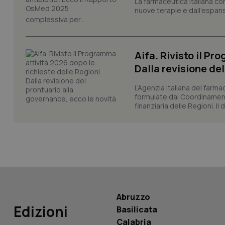
La farmaceutica italiana co
nuove terapie e dall'espan
_ga
complessiva per...
Aifa. Rivisto il Pr
Dalla revisione de
PHPSESSID
L’Agenzia italiana del farma
formulate dal Coordinamen
finanziaria delle Regioni. Il
_ga_KM60CM4NPH
Nome
Nome
Abruzzo
VISITOR_INFO1_LIV
Edizioni
Basilicata
_ga_0VMQEQKQ1N
Calabria