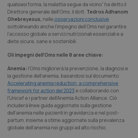
Valle D’Aosta
Oncodermatologia
qualsiasi forma, la malattia segue da vicino” ha detto il
Direttore generale dell’Oms, il dott.
Tedros Adhanom
Veneto
Oncoematologia
Ghebreyesus,
nelle
osservazioni conclusive
sottolineando anche l’impegno dell’Oms nel garantire
Oncologia & Nutrizione
l’accesso globale a servizi nutrizionali essenziali e a
diete sicure, sane e sostenibili.
Psoriasi & pelle
Gli impegni dell’Oms nelle 8 aree chiave:
Quotidiano Cardiologia
Anemia:
l’Oms migliorerà la prevenzione, la diagnosi e
la gestione dell’anemia, basandosi sul documento
Quotidiano Chirurgia
Accelerating anemia reduction: a comprehensive
framework for action del 2023
e collaborando con
Quotidiano Oncologia
l’Unicef e i partner dell’Anemia Action Alliance. Ciò
includerà linee guida aggiornate sulla gestione
dell’anemia nelle pazienti in gravidanza e nel post-
Quotidiano Pediatria
partum, insieme a stime aggiornate sulla prevalenza
globale dell’anemia nei gruppi ad alto rischio.
Rene & patologie urogenitali