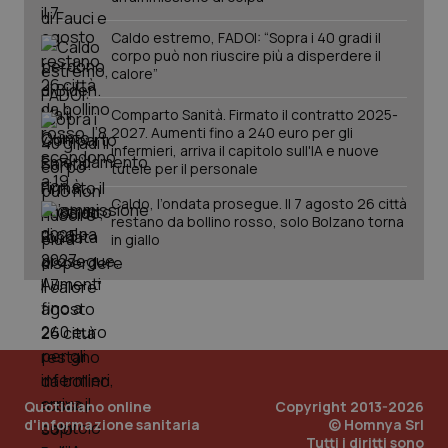
per
del
mantener
vid
Caldo estremo, FADOI: “Sopra i 40 gradi il
lo stato
inco
della
corpo può non riuscire più a disperdere il
può
sessione.
det
calore”
vis
web
uti
Comparto Sanità. Firmato il contratto 2025-
nuo
2027. Aumenti fino a 240 euro per gli
ver
infermieri, arriva il capitolo sull'IA e nuove
dell
You
tutele per il personale
__Secure-YNID
.youtube.com
5 mesi 4
Que
Caldo, l’ondata prosegue. Il 7 agosto 26 città
settimane
imp
restano da bollino rosso, solo Bolzano torna
You
ten
in giallo
pre
del
vid
inco
può
det
vis
web
uti
nuo
ver
Quotidiano online
Copyright 2013-2026
dell
You
d'informazione sanitaria
© Homnya Srl
Tutti i diritti sono
YSC
Sessione
Que