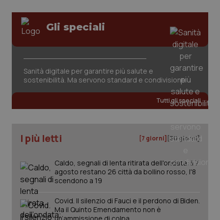
Gli speciali
_ga_KM60CM4NPH
.quotidianosanita.it
1 anno
Sanità digitale per garantire più salute e
mes
sostenibilità. Ma servono standard e condivisione
Tutti gli speciali
I più letti
[7 giorni]
[30 giorni]
Fornitore
/
Caldo, segnali di lenta ritirata dell'ondata: il 7
Nome
Scadenza
Descrizion
Dominio
agosto restano 26 città da bollino rosso, l'8
Nome
Fornitore
/
Dominio
Scadenza
Des
scendono a 19
_ga_0VMQEQKQ1N
.quotidianosanita.it
1 anno 1
Questo
mese
cookie
VISITOR_INFO1_LIVE
5 mesi 4
Que
Google LLC
viene
settimane
imp
.youtube.com
Covid. Il silenzio di Fauci e il perdono di Biden.
utilizzato
You
Ma il Quinto Emendamento non è
da Google
ten
un’ammissione di colpa
Analytics
pre