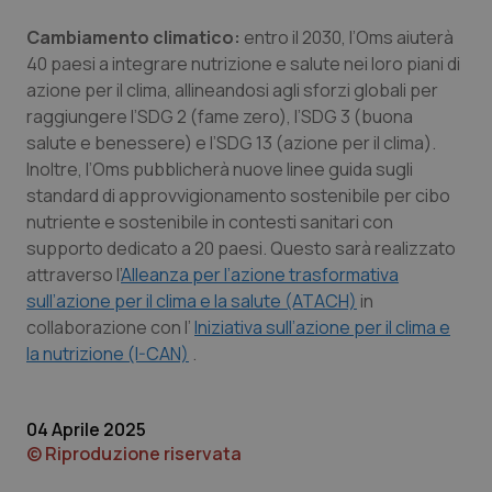
Cambiamento climatico:
entro il 2030, l’Oms aiuterà
40 paesi a integrare nutrizione e salute nei loro piani di
azione per il clima, allineandosi agli sforzi globali per
Necessari
Statistici
Marketing
raggiungere l’SDG 2 (fame zero), l’SDG 3 (buona
salute e benessere) e l’SDG 13 (azione per il clima).
I cookie necessari contribuiscono a rendere fruibile il
sito web abilitandone funzionalità di base quali la
Inoltre, l’Oms pubblicherà nuove linee guida sugli
navigazione sulle pagine e l'accesso alle aree
standard di approvvigionamento sostenibile per cibo
protette del sito. Il sito web non è in grado di
funzionare correttamente senza questi cookie.
nutriente e sostenibile in contesti sanitari con
supporto dedicato a 20 paesi. Questo sarà realizzato
Nome
Fornitore
/
Dominio
Scaden
attraverso l’
Alleanza per l’azione trasformativa
VISITOR_PRIVACY_METADATA
5 mesi
YouTube
sull’azione per il clima e la salute (ATACH)
in
settim
.youtube.com
collaborazione con l’
Iniziativa sull’azione per il clima e
la nutrizione (I-CAN)
.
04 Aprile 2025
© Riproduzione riservata