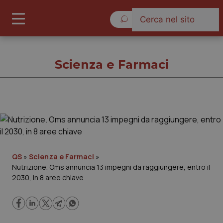
Domenica 9 Agosto 2026
Scienza e Farmaci
Scienza e Farmaci
Cronache
QS
»
Scienza e Farmaci
»
Nutrizione. Oms annuncia 13 impegni da raggiungere, entro il
Governo e Parlamento
2030, in 8 aree chiave
Regioni e Asl
Lavoro e Professioni