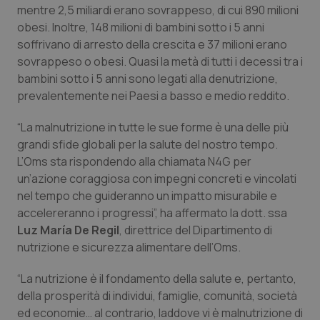
mentre 2,5 miliardi erano sovrappeso, di cui 890 milioni
Piemonte
HIV
obesi. Inoltre, 148 milioni di bambini sotto i 5 anni
soffrivano di arresto della crescita e 37 milioni erano
sovrappeso o obesi. Quasi la metà di tutti i decessi tra i
Provincia Autonoma di Bolzano
Infezioni & Febbre
bambini sotto i 5 anni sono legati alla denutrizione,
prevalentemente nei Paesi a basso e medio reddito.
Provincia Autonoma di Trento
Ipertensione & Scompenso
“La malnutrizione in tutte le sue forme è una delle più
Puglia
Malattie rare
grandi sfide globali per la salute del nostro tempo.
L’Oms sta rispondendo alla chiamata N4G per
Sardegna
Malattia di Crohn & Rettocolite Ulcerosa
un’azione coraggiosa con impegni concreti e vincolati
nel tempo che guideranno un impatto misurabile e
Sicilia
Neuroscienze & patologie neurodegenerative
accelereranno i progressi”, ha affermato la dott. ssa
Luz María De Regil
, direttrice del Dipartimento di
nutrizione e sicurezza alimentare dell’Oms.
Toscana
Obesità
“La nutrizione è il fondamento della salute e, pertanto,
Umbria
Oftalmologia
della prosperità di individui, famiglie, comunità, società
ed economie… al contrario, laddove vi è malnutrizione di