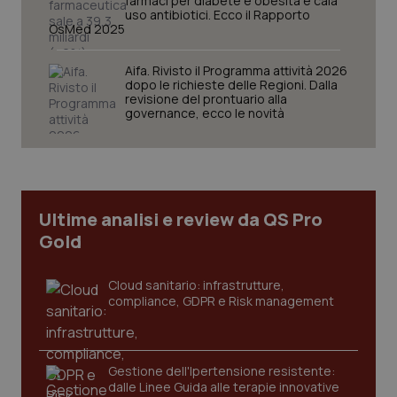
farmaci per diabete e obesità e cala
uso antibiotici. Ecco il Rapporto
OsMed 2025
tracking-sites-ironfish-
www.quotidianosanita.it
4
session-id
settim
Aifa. Rivisto il Programma attività 2026
2 gior
dopo le richieste delle Regioni. Dalla
revisione del prontuario alla
governance, ecco le novità
_ga
1 anno
Google LLC
mes
.quotidianosanita.it
Ultime analisi e review da QS Pro
Gold
Cloud sanitario: infrastrutture,
compliance, GDPR e Risk management
Gestione dell'Ipertensione resistente:
dalle Linee Guida alle terapie innovative