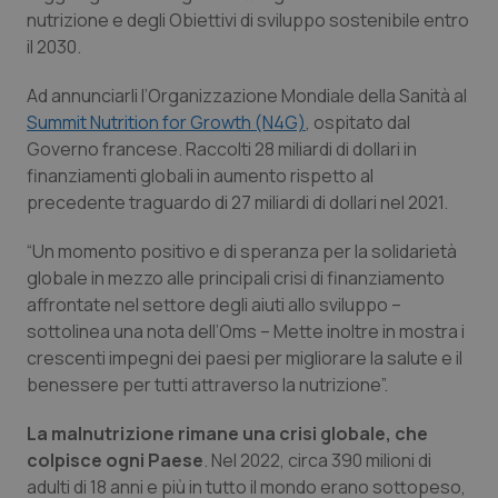
Calabria
Asma & BPCO
nutrizione e degli Obiettivi di sviluppo sostenibile entro
il 2030.
Campania
Car-T
Ad annunciarli l’Organizzazione Mondiale della Sanità al
Summit Nutrition for Growth (N4G)
, ospitato dal
Emilia-Romagna
Colesterolo & coronaropatie
Governo francese. Raccolti 28 miliardi di dollari in
finanziamenti globali in aumento rispetto al
Friuli Venezia Giulia
Dermatite Atopica
precedente traguardo di 27 miliardi di dollari nel 2021.
Lazio
Diabete & glucometri
“Un momento positivo e di speranza per la solidarietà
globale in mezzo alle principali crisi di finanziamento
affrontate nel settore degli aiuti allo sviluppo –
Liguria
Disturbi dell’umore
sottolinea una nota dell’Oms – Mette inoltre in mostra i
crescenti impegni dei paesi per migliorare la salute e il
Lombardia
Dolore
benessere per tutti attraverso la nutrizione”.
Marche
Donna & Salute
La malnutrizione rimane una crisi globale, che
colpisce ogni Paese
. Nel 2022, circa 390 milioni di
Molise
Epatiti
adulti di 18 anni e più in tutto il mondo erano sottopeso,