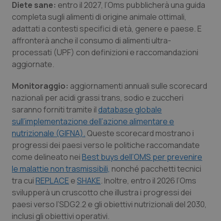
Diete sane:
entro il 2027, l’Oms pubblicherà una guida
Salute orale & impianti
completa sugli alimenti di origine animale ottimali,
adattati a contesti specifici di età, genere e paese. E
Sangue & coagulazione
affronterà anche il consumo di alimenti ultra-
processati (UPF) con definizioni e raccomandazioni
Tiroide
aggiornate.
Monitoraggio:
aggiornamenti annuali sulle scorecard
Tumore al seno
nazionali per acidi grassi trans
,
sodio e zuccheri
saranno forniti tramite il
database globale
Tumore ovarico
sull’implementazione dell’azione alimentare e
nutrizionale (GIFNA).
Queste scorecard mostrano i
Tumori del Polmone & Testa Collo
progressi dei paesi verso le politiche raccomandate
come delineato nei
Best buys dell’OMS per prevenire
Tumori gastrointestinali
le malattie non trasmissibili,
nonché pacchetti tecnici
tra cui
REPLACE
e
SHAKE
. Inoltre, entro il 2026 l’Oms
Ulcera & Reflusso
svilupperà un cruscotto che illustra i progressi dei
paesi verso l’SDG2.2 e gli obiettivi nutrizionali del 2030,
inclusi gli obiettivi operativi.
Vaccini