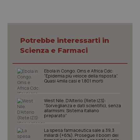
Potrebbe interessarti in
CookieScriptConsent
5 mesi
CookieScript
settim
www.quotidianosanita.it
Scienza e Farmaci
Ebola in Congo. Oms e Africa Cdc:
“Epidemia più veloce della risposta”.
Quasi 4mila casi e 1.801 morti
West Nile. D’Alterio (Rete IZS):
“Sorveglianza e dati scientifici, senza
allarmismi. Sistema italiano
preparato”
tracking-sites-ironfish-
www.quotidianosanita.it
4
tracking-enable
settim
2 gior
La spesa farmaceutica sale a 39,3
miliardi (+6%). Prosegue il boom dei