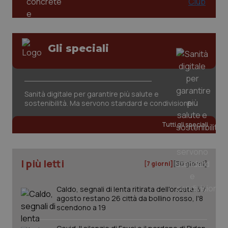
Gli speciali
CookieScriptConsent
5 mesi
CookieScript
settim
www.quotidianosanita.it
Sanità digitale per garantire più salute e
sostenibilità. Ma servono standard e condivisione
Tutti gli speciali
I più letti
[7 giorni]
[30 giorni]
Caldo, segnali di lenta ritirata dell'ondata: il 7
agosto restano 26 città da bollino rosso, l'8
tracking-sites-ironfish-
www.quotidianosanita.it
4
scendono a 19
tracking-enable
settim
2 gior