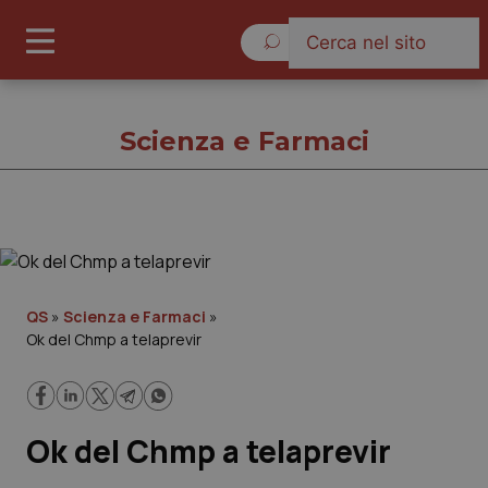
Sabato 8 Agosto 2026
Scienza e Farmaci
Scienza e Farmaci
Cronache
QS
»
Scienza e Farmaci
»
Ok del Chmp a telaprevir
Governo e Parlamento
Regioni e Asl
Ok del Chmp a telaprevir
Lavoro e Professioni