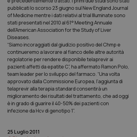
e precedentemente trattati. I primi due studi sono stati
Calabria
Asma & BPCO
pubblicati lo scorso 23 giugno sul New England Journal
of Medicine mentre i dati relativi al trial Illuminate sono
Campania
Car-T
stati presentati nel 2010 al 61° Meeting Annuale
dell’American Association for the Study of Liver
Emilia-Romagna
Colesterolo & coronaropatie
Diseases.
“Siamo incoraggiati dal giudizio positivo del Chmp e
continueremo a lavorare al fianco delle altre autorità
Friuli Venezia Giulia
Dermatite Atopica
regolatorie per rendere disponibile telaprevir ai
pazienti affetti da epatite C”, ha affermato Ramon Polo,
Lazio
Diabete & glucometri
team leader per lo sviluppo del farmaco. “Una volta
approvato dalla Commissione Europea, l’aggiunta di
Liguria
Disturbi dell’umore
telaprevir alla terapia standard consentirà un
miglioramento dei risultati del trattamento, che ad oggi
Lombardia
Dolore
è in grado di guarire il 40-50% dei pazienti con
infezione da Hcv di genotipo 1”.
Marche
Donna & Salute
Molise
Epatiti
25 Luglio 2011