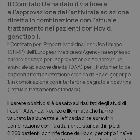
Il Comitato Ue ha dato il via libera
all’approvazione dell’antivirale ad azione
Scienza e Farmaci
diretta in combinazione con l’attuale
trattamento nei pazienti con Hcv di
Studi e Analisi
genotipo 1.
Il Comitato per i Prodotti Medicinali per Uso Umano
Lettere al direttore
(CHMP) dell’European Medicines Agency ha espresso
parere positivo per l’approvazione di telaprevir, un
Edizioni Regionali
antivirale ad azione diretta (DAA) per il trattamento dei
pazienti affetti da infezione cronica da Hcv di genotipo
QS Pro
1, in combinazione con interferone pegilato e ribavirina
(l’attuale trattamento standard).
Professionisti Sanitari.AI
Il parere positivo si è basato sui risultati degli studi di
Fase III Advance, Realize e Illuminate che hanno
Abruzzo
QS Pro Gold
valutato la sicurezza e l’efficacia di telaprevir in
combinazione con il trattamento standard in più di
QS Club
Newsletter
Basilicata
Artrite & artrosi
2.290 pazienti, con infezione da Hcv di genotipo 1 naïve