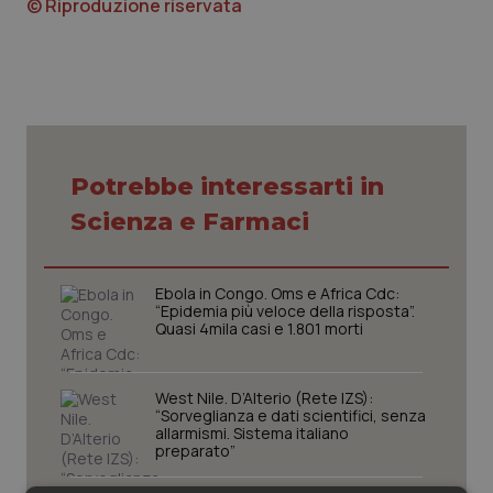
© Riproduzione riservata
Piemonte
HIV
Provincia Autonoma di Bolzano
Infezioni & Febbre
Provincia Autonoma di Trento
Ipertensione & Scompenso
Potrebbe interessarti in
Puglia
Malattie rare
Scienza e Farmaci
Sardegna
Malattia di Crohn & Rettocolite Ulcerosa
Ebola in Congo. Oms e Africa Cdc:
“Epidemia più veloce della risposta”.
Sicilia
Neuroscienze & patologie neurodegenerative
Quasi 4mila casi e 1.801 morti
Toscana
Obesità
West Nile. D’Alterio (Rete IZS):
“Sorveglianza e dati scientifici, senza
allarmismi. Sistema italiano
Umbria
Oftalmologia
preparato”