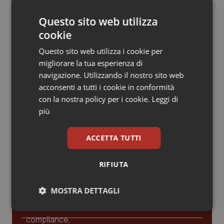
Valle D’Aosta
Oncodermatologia
La spesa farmaceutica sale a 39,3
miliardi (+6%). Prosegue il boom dei
Questo sito web utilizza
farmaci per diabete e obesità e cala
Veneto
Oncoematologia
uso antibiotici. Ecco il Rapporto
cookie
OsMed 2025
Questo sito web utilizza i cookie per
Oncologia & Nutrizione
Aifa. Rivisto il Programma attività 2026
migliorare la tua esperienza di
dopo le richieste delle Regioni. Dalla
navigazione. Utilizzando il nostro sito web
revisione del prontuario alla
Psoriasi & pelle
governance, ecco le novità
acconsenti a tutti i cookie in conformità
con la nostra policy per i cookie.
Leggi di
Quotidiano Cardiologia
più
Quotidiano Chirurgia
ACCETTA TUTTI
Ultime analisi e review da QS Pro
Gold
Quotidiano Oncologia
RIFIUTA
Cloud sanitario: infrastrutture,
Quotidiano Pediatria
compliance, GDPR e Risk management
MOSTRA DETTAGLI
Rene & patologie urogenitali
Necessari
Statistici
Marketing