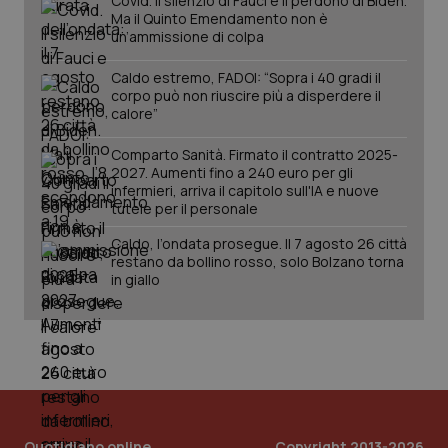
Covid. Il silenzio di Fauci e il perdono di Biden.
Ma il Quinto Emendamento non è
un’ammissione di colpa
tracking-sites-ironfish-
www.quotidianosanita.it
4
Caldo estremo, FADOI: “Sopra i 40 gradi il
session-id
settim
corpo può non riuscire più a disperdere il
2 gior
calore”
Comparto Sanità. Firmato il contratto 2025-
2027. Aumenti fino a 240 euro per gli
_ga
1 anno
Google LLC
infermieri, arriva il capitolo sull'IA e nuove
mes
.quotidianosanita.it
tutele per il personale
Caldo, l’ondata prosegue. Il 7 agosto 26 città
restano da bollino rosso, solo Bolzano torna
in giallo
Quotidiano online
Copyright 2013-2026