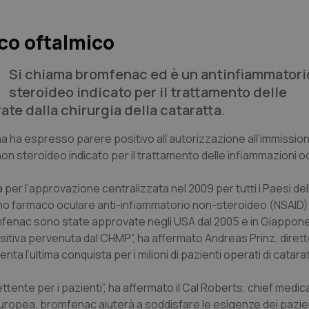
co oftalmico
Si chiama bromfenac ed è un antinfiammatori
steroideo indicato per il trattamento delle
te dalla chirurgia della cataratta.
a ha espresso parere positivo all’autorizzazione all’immission
 steroideo indicato per il trattamento delle infiammazioni oc
er l’approvazione centralizzata nel 2009 per tutti i Paesi del
mo farmaco oculare anti-infiammatorio non-steroideo (NSAID)
romfenac sono state approvate negli USA dal 2005 e in Giappone
tiva pervenuta dal CHMP”, ha affermato Andreas Prinz, diret
’ultima conquista per i milioni di pazienti operati di cataratt
e per i pazienti”, ha affermato il Cal Roberts, chief medical
opea, bromfenac aiuterà a soddisfare le esigenze dei pazien