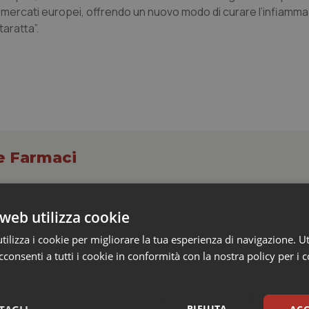
i mercati europei, offrendo un nuovo modo di curare l’infiamm
taratta”.
 e Farmaci
s e Africa Cdc: “Epidemia più veloce della ris
web utilizza cookie
 1.801 morti
ilizza i cookie per migliorare la tua esperienza di navigazione. Ut
consenti a tutti i cookie in conformità con la nostra policy per i 
epubblica Democratica del Congo continua a correre e, in alcune aree
ù rapidamente della capacità di risposta. Al 4 agosto sono...
RIFIUTA