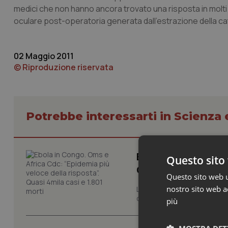
medici che non hanno ancora trovato una risposta in molt
oculare post-operatoria generata dall’estrazione della ca
02 Maggio 2011
© Riproduzione riservata
Potrebbe interessarti in Scienza
Ebola in Congo. Om
Questo sito 
Quasi 4mila casi e
Questo sito web ut
nostro sito web ac
L’epidemia di Ebola nella R
del Paese, sta avanzando pi
più