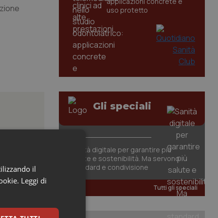
applicazioni concrete e
azione
uso protetto
Gli speciali
posta”.
Sanità digitale per garantire più
salute e sostenibilità. Ma servono
standard e condivisione
ilizzando il
cookie.
Leggi di
 orientali
Tutti gli speciali