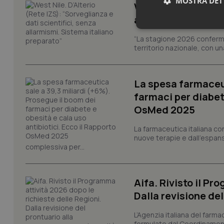
MOSTRA DET
West Nile. D’Alteri
allarmismi. Sistem
Neces
“La stagione 2026 conferma
territorio nazionale, con un
La spesa farmaceut
farmaci per diabete
OsMed 2025
I cookie necessari con
e l'accesso alle aree 
La farmaceutica italiana co
nuove terapie e dall'espan
Nome
complessiva per...
VISITOR_PRIVACY_
Aifa. Rivisto il Pr
Dalla revisione de
CookieScriptConse
L’Agenzia italiana del farma
formulate dal Coordinamen