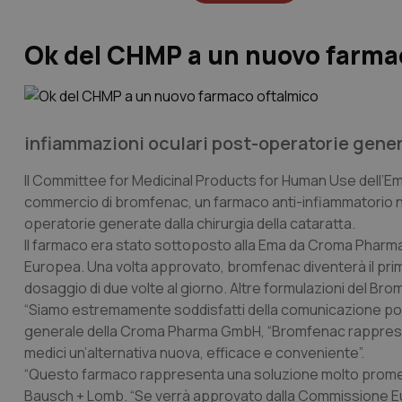
Ok del CHMP a un nuovo farma
infiammazioni oculari post-operatorie genera
Il Committee for Medicinal Products for Human Use dell’Em
commercio di bromfenac, un farmaco anti-infiammatorio non
operatorie generate dalla chirurgia della cataratta.
Il farmaco era stato sottoposto alla Ema da Croma Pharma p
Europea. Una volta approvato, bromfenac diventerà il pri
dosaggio di due volte al giorno. Altre formulazioni del B
“Siamo estremamente soddisfatti della comunicazione posi
generale della Croma Pharma GmbH, “Bromfenac rappresenta l
medici un’alternativa nuova, efficace e conveniente”.
“Questo farmaco rappresenta una soluzione molto promettent
Bausch + Lomb. “Se verrà approvato dalla Commissione Eur