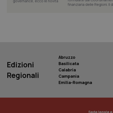
finanziaria delle Regioni. Il
tracking-sites-ironf
tracking-enable
tracking-sites-ironf
session-id
_ga
Abruzzo
Edizioni
Basilicata
Calabria
Regionali
Campania
PHPSESSID
Emilia-Romagna
_ga_KM60CM4NPH
Sede legale e