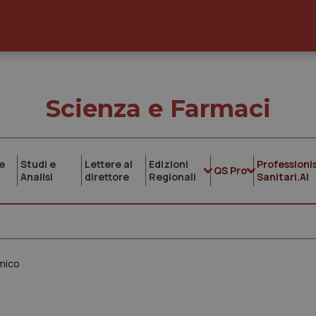
Scienza e Farmaci
e
Studi e
Lettere al
Edizioni
Professionis
QS Pro
Analisi
direttore
Regionali
Sanitari.AI
mico