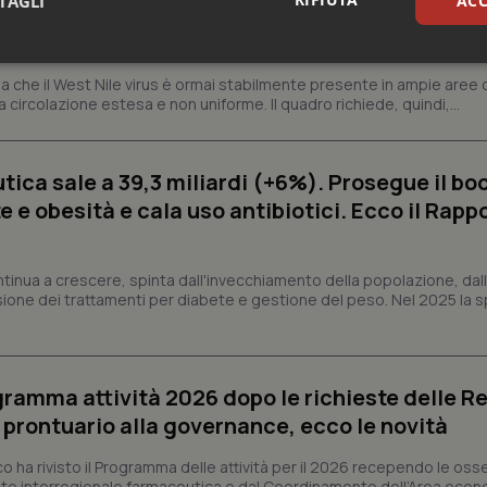
TAGLI
ACC
o (Rete IZS): “Sorveglianza e dati scientifici, 
a italiano preparato”
sari
Statistici
Mar
 che il West Nile virus è ormai stabilmente presente in ampie aree 
a circolazione estesa e non uniforme. Il quadro richiede, quindi,...
ica sale a 39,3 miliardi (+6%). Prosegue il bo
 e obesità e cala uso antibiotici. Ecco il Rapp
Necessari
Statistici
Marketing
tribuiscono a rendere fruibile il sito web abilitandone funzionalità di base quali la nav
protette del sito. Il sito web non è in grado di funzionare correttamente senza questi coo
ntinua a crescere, spinta dall'invecchiamento della popolazione, dall'
sione dei trattamenti per diabete e gestione del peso. Nel 2025 la 
Fornitore
/
Dominio
Scadenza
Descrizione
METADATA
5 mesi 4
Questo cookie viene utilizzato p
YouTube
settimane
scelte di consenso e privacy dell'
.youtube.com
interazione con il sito. Registra i
del visitatore riguardo a varie pol
ogramma attività 2026 dopo le richieste delle Re
impostazioni sulla privacy, garan
preferenze siano onorate nelle se
l prontuario alla governance, ecco le novità
nt
5 mesi 3
Questo cookie viene utilizzato da
CookieScript
settimane
Script.com per ricordare le pref
www.quotidianosanita.it
co ha rivisto il Programma delle attività per il 2026 recependo le oss
sui cookie dei visitatori. È neces
to interregionale farmaceutica e dal Coordinamento dell’Area econ