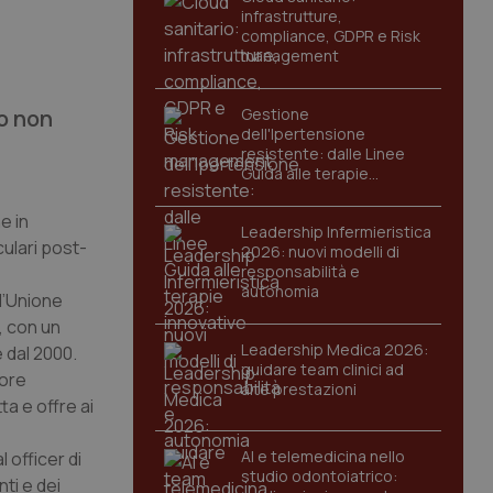
infrastrutture,
compliance, GDPR e Risk
management
o non
Gestione
dell'Ipertensione
resistente: dalle Linee
Guida alle terapie
innovative
e in
Leadership Infermieristica
ulari post-
2026: nuovi modelli di
responsabilità e
autonomia
l’Unione
, con un
Leadership Medica 2026:
 dal 2000.
guidare team clinici ad
tore
alte prestazioni
a e offre ai
AI e telemedicina nello
 officer di
studio odontoiatrico:
ti e dei