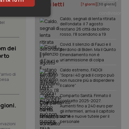
ETTA TUTTI
senza
I più letti
[7 giorni]
[30 giorni]
keting
Caldo, segnali di lenta ritirata
del
dell'ondata: il 7 agosto
restano 26 città da bollino
rosso, l'8 scendono a 19
Covid. Il silenzio di Fauci e il
om dei
perdono di Biden. Ma il Quinto
orto
Emendamento non è
un’ammissione di colpa
igazione sulle pagine
Caldo estremo, FADOI:
kie.
arrivo di
“Sopra i 40 gradi il corpo può
spesa
non riuscire più a disperdere
il calore”
er memorizzare le
utente per la loro
Comparto Sanità. Firmato il
 dati sul consenso
contratto 2025-2027.
itiche e
gioni.
Aumenti fino a 240 euro per
tendo che le loro
ssioni future.
gli infermieri, arriva il capitolo
sull'IA e nuove tutele per il
l servizio Cookie-
personale
erenze di consenso
ervazioni
sario che il banner
omico-