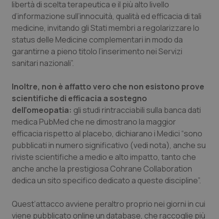
libertà di scelta terapeutica e il più alto livello
Salute orale & impianti
d’informazione sull’innocuità, qualità ed efficacia di tali
medicine, invitando gli Stati membri a regolarizzare lo
Sangue & coagulazione
status delle Medicine complementari in modo da
garantirne a pieno titolo l’inserimento nei Servizi
Tiroide
sanitari nazionali”.
Inoltre, non è affatto vero che non esistono prove
Tumore al seno
scientifiche di efficacia a sostegno
dell’omeopatia:
gli studi rintracciabili sulla banca dati
Tumore ovarico
medica PubMed che ne dimostrano la maggior
efficacia rispetto al placebo, dichiarano i Medici “sono
Tumori del Polmone & Testa Collo
pubblicati in numero significativo (vedi nota), anche su
riviste scientifiche a medio e alto impatto, tanto che
Tumori gastrointestinali
anche anche la prestigiosa Cohrane Collaboration
dedica un sito specifico dedicato a queste discipline”.
Ulcera & Reflusso
Quest’attacco avviene peraltro proprio nei giorni in cui
Vaccini
viene pubblicato online un database, che raccoglie più