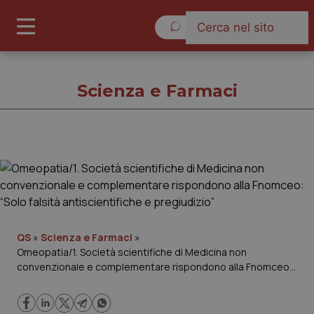
Giovedì 6 Agosto 2026
Scienza e Farmaci
Scienza e Farmaci
Cronache
Governo e Parlamento
QS
»
Scienza e Farmaci
»
Omeopatia/1. Società scientifiche di Medicina non
convenzionale e complementare rispondono alla Fnomceo:
Regioni e Asl
“Solo falsità antiscientifiche e pregiudizio”
Lavoro e Professioni