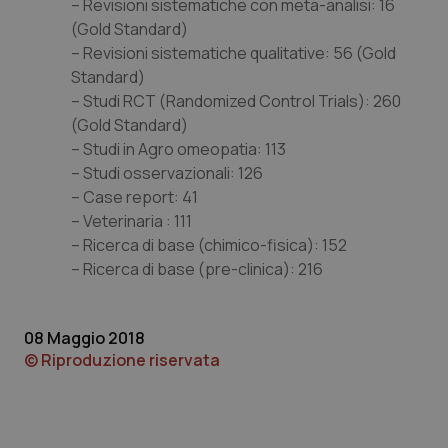
– R
evisioni sistematiche con meta-analisi: 16
(Gold Standard)
– Revisioni sistematiche qualitative: 56 (Gold
Necessari
Statistici
Marketing
Standard)
– Studi RCT (Randomized Control Trials): 260
I cookie necessari contribuiscono a rendere fruibile il
(Gold Standard)
sito web abilitandone funzionalità di base quali la
navigazione sulle pagine e l'accesso alle aree
– Studi in Agro omeopatia: 113
protette del sito. Il sito web non è in grado di
– Studi osservazionali: 126
funzionare correttamente senza questi cookie.
– Case report: 41
Nome
Fornitore
/
Dominio
Scaden
– Veterinaria : 111
VISITOR_PRIVACY_METADATA
5 mesi
YouTube
– Ricerca di base (chimico-fisica): 152
settim
.youtube.com
– Ricerca di base (pre-clinica): 216
08 Maggio 2018
© Riproduzione riservata