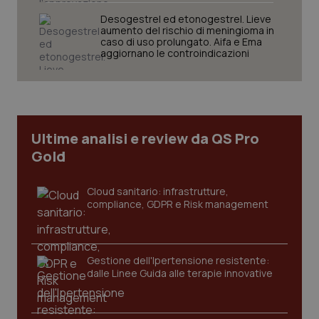
tracking-sites-ironfish-
www.quotidianosanita.it
4
Desogestrel ed etonogestrel. Lieve
session-id
settim
aumento del rischio di meningioma in
2 gior
caso di uso prolungato. Aifa e Ema
aggiornano le controindicazioni
_ga
1 anno
Google LLC
mes
.quotidianosanita.it
Ultime analisi e review da QS Pro
Gold
Cloud sanitario: infrastrutture,
compliance, GDPR e Risk management
Gestione dell'Ipertensione resistente:
dalle Linee Guida alle terapie innovative