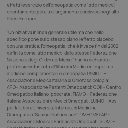
effetti l’esercizio dell’omeopatia come “atto medico”,
Piemonte
HIV
orientamento peraltro largamente condiviso negli altri
Paesi Europei.
Provincia Autonoma di Bolzano
Infezioni & Febbre
“Un’iniziativa in linea generale utile ma che nello
specifico pone sullo stesso piano l’effetto placebo
Provincia Autonoma di Trento
Ipertensione & Scompenso
con una pratica, l’omeopatia, che è invece fin dal 2002
definita come ‘atto medico’ dalla stessa Federazione
Puglia
Malattie rare
Nazionale degli Ordini dei Medici” hanno dichiarato i
professionisti iscritti all’Albo dei Medici ed esperti in
Sardegna
Malattia di Crohn & Rettocolite Ulcerosa
medicine complementari e omeopatia (AMIOT –
Associazione Medica Italiana di Omotossicologia;
Sicilia
Neuroscienze & patologie neurodegenerative
APO– Associazione Pazienti Omeopatici; COII – Centro
Omeopatico Italiano Ippocrate; FIAMO – Federazione
Toscana
Obesità
Italiana Associazioni e Medici Omeopati; LUIMO – Ass
per la Libera Università Internaz di Medicina
Umbria
Oftalmologia
Omeopatica “Samuel Hahnemann”; OMEOMEFAR –
Associazione Medici e Farmacisti Omeopati; SIOMI –