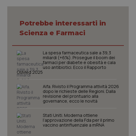
Potrebbe interessarti in
Scienza e Farmaci
CookieScriptConsent
5 mesi
CookieScript
settim
www.quotidianosanita.it
La spesa farmaceutica sale a 39,3
miliardi (+6%). Prosegue il boom dei
farmaci per diabete e obesità e cala
uso antibiotici. Ecco il Rapporto
OsMed 2025
Aifa. Rivisto il Programma attività 2026
dopo le richieste delle Regioni. Dalla
revisione del prontuario alla
governance, ecco le novità
tracking-sites-ironfish-
www.quotidianosanita.it
4
tracking-enable
settim
Stati Uniti. Moderna ottiene
2 gior
l’approvazione della Fda per il primo
vaccino antinfluenzale a mRNA