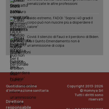
lo stato
penalizzate le altre professioni
inco
della
può
sessione.
det
vis
web
Caldo estremo, FADOI: “Sopra i 40 gradi il
uti
corpo può non riuscire più a disperdere il
nuo
calore”
ver
dell
You
Covid. Il silenzio di Fauci e il perdono di Biden.
Ma il Quinto Emendamento non è
__Secure-YNID
.youtube.com
5 mesi 4
Que
settimane
imp
un’ammissione di colpa
You
ten
pre
del
vid
inco
può
det
vis
web
uti
nuo
Quotidiano online
Copyright 2013-2026
ver
d'informazione sanitaria
© Homnya Srl
dell
Tutti i diritti sono
You
riservati
Direttore
YSC
Sessione
Que
Google LLC
imp
.youtube.com
responsabile