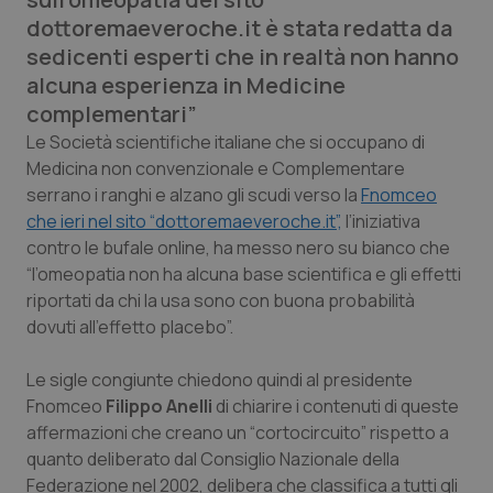
Calabria
Asma & BPCO
dottoremaeveroche.it è stata redatta da
sedicenti esperti che in realtà non hanno
Campania
Car-T
alcuna esperienza in Medicine
complementari”
Emilia-Romagna
Colesterolo & coronaropatie
Le Società scientifiche italiane che si occupano di
Medicina non convenzionale e Complementare
Friuli Venezia Giulia
Dermatite Atopica
serrano i ranghi e alzano gli scudi verso la
Fnomceo
che ieri nel sito “dottoremaeveroche.it”,
l’iniziativa
Lazio
Diabete & glucometri
contro le bufale online, ha messo nero su bianco che
“l’omeopatia non ha alcuna base scientifica e gli effetti
riportati da chi la usa sono con buona probabilità
Liguria
Disturbi dell’umore
dovuti all’effetto placebo”.
Lombardia
Dolore
Le sigle congiunte chiedono quindi al presidente
Fnomceo
Filippo Anelli
di chiarire i contenuti di queste
Marche
Donna & Salute
affermazioni che creano un “cortocircuito” rispetto a
quanto deliberato dal Consiglio Nazionale della
Molise
Epatiti
Federazione nel 2002, delibera che classifica a tutti gli