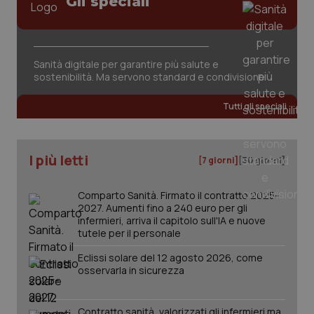
Gli speciali
Sanità digitale per garantire più salute e
sostenibilità. Ma servono standard e condivisione
_ga_KM60CM4NPH
.quotidianosanita.it
1 anno
mes
Tutti gli speciali
I più letti
[7 giorni]
[30 giorni]
Comparto Sanità. Firmato il contratto 2025-
2027. Aumenti fino a 240 euro per gli
Fornitore
/
Nome
Scadenza
Descrizion
infermieri, arriva il capitolo sull'IA e nuove
Dominio
tutele per il personale
Nome
Fornitore
/
Dominio
Scadenza
Des
_ga_0VMQEQKQ1N
.quotidianosanita.it
1 anno 1
Questo
mese
cookie
VISITOR_INFO1_LIVE
5 mesi 4
Que
Google LLC
Eclissi solare del 12 agosto 2026, come
viene
settimane
imp
.youtube.com
osservarla in sicurezza
utilizzato
You
da Google
ten
Analytics
pre
per
del
Contratto sanità, valorizzati gli infermieri ma
mantener
vid