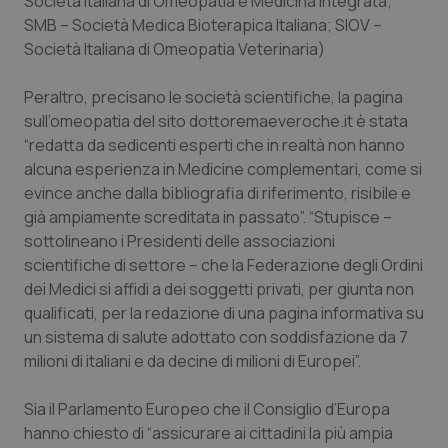
Società Italiana di Omeopatia e Medicina Integrata;
Valle D’Aosta
Oncodermatologia
SMB – Società Medica Bioterapica Italiana; SIOV –
Società Italiana di Omeopatia Veterinaria)
Veneto
Oncoematologia
Peraltro, precisano le società scientifiche, la pagina
Oncologia & Nutrizione
sull’omeopatia del sito dottoremaeveroche.it è stata
“redatta da sedicenti esperti che in realtà non hanno
Psoriasi & pelle
alcuna esperienza in Medicine complementari, come si
evince anche dalla bibliografia di riferimento, risibile e
Quotidiano Cardiologia
già ampiamente screditata in passato”. “Stupisce –
sottolineano i Presidenti delle associazioni
Quotidiano Chirurgia
scientifiche di settore – che la Federazione degli Ordini
dei Medici si affidi a dei soggetti privati, per giunta non
qualificati, per la redazione di una pagina informativa su
Quotidiano Oncologia
un sistema di salute adottato con soddisfazione da 7
milioni di italiani e da decine di milioni di Europei”.
Quotidiano Pediatria
Sia il Parlamento Europeo che il Consiglio d’Europa
Rene & patologie urogenitali
hanno chiesto di “assicurare ai cittadini la più ampia