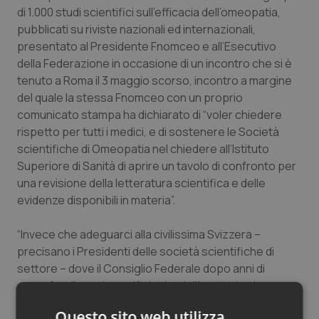
di 1.000 studi scientifici sull’efficacia dell’omeopatia,
pubblicati su riviste nazionali ed internazionali,
presentato al Presidente Fnomceo e all’Esecutivo
della Federazione in occasione di un incontro che si è
tenuto a Roma il 3 maggio scorso, incontro a margine
del quale la stessa Fnomceo con un proprio
comunicato stampa ha dichiarato di “voler chiedere
rispetto per tutti i medici, e di sostenere le Società
scientifiche di Omeopatia nel chiedere all’Istituto
Superiore di Sanità di aprire un tavolo di confronto per
una revisione della letteratura scientifica e delle
evidenze disponibili in materia”.
“Invece che adeguarci alla civilissima Svizzera –
precisano i Presidenti delle società scientifiche di
settore – dove il Consiglio Federale dopo anni di
approfondimenti e verifiche ha deliberato la piena
rimborsabilità delle Medicine Non
Questo sito web utilizza