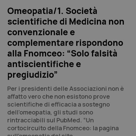
Omeopatia/1. Società
Scienza e Farmaci
scientifiche di Medicina non
convenzionale e
Studi e Analisi
complementare rispondono
Lettere al direttore
alla Fnomceo: “Solo falsità
Edizioni Regionali
antiscientifiche e
pregiudizio”
QS Pro
Per i presidenti delle Associazioni non è
Professionisti Sanitari.AI
affatto vero che non esistono prove
scientifiche di efficacia a sostegno
Abruzzo
QS Pro Gold
dell’omeopatia, gli studi sono
rintracciabili sul PubMed. “Un
QS Club
Newsletter
Basilicata
Artrite & artrosi
cortocircuito della Fnomceo: la pagina
sull’omeopatia del sito