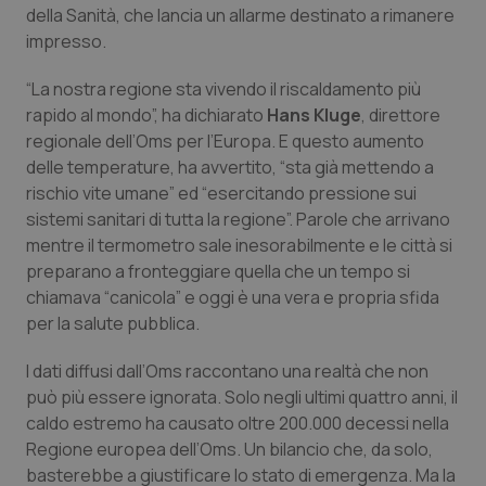
della Sanità, che lancia un allarme destinato a rimanere
Calabria
Asma & BPCO
impresso.
Campania
Car-T
“La nostra regione sta vivendo il riscaldamento più
rapido al mondo”, ha dichiarato
Hans Kluge
, direttore
Emilia-Romagna
Colesterolo & coronaropatie
regionale dell’Oms per l’Europa. E questo aumento
delle temperature, ha avvertito, “sta già mettendo a
Friuli Venezia Giulia
Dermatite Atopica
rischio vite umane” ed “esercitando pressione sui
sistemi sanitari di tutta la regione”. Parole che arrivano
Lazio
Diabete & glucometri
mentre il termometro sale inesorabilmente e le città si
preparano a fronteggiare quella che un tempo si
chiamava “canicola” e oggi è una vera e propria sfida
Liguria
Disturbi dell’umore
per la salute pubblica.
Lombardia
Dolore
I dati diffusi dall’Oms raccontano una realtà che non
può più essere ignorata. Solo negli ultimi quattro anni, il
Marche
Donna & Salute
caldo estremo ha causato oltre 200.000 decessi nella
Regione europea dell’Oms. Un bilancio che, da solo,
Molise
Epatiti
basterebbe a giustificare lo stato di emergenza. Ma la