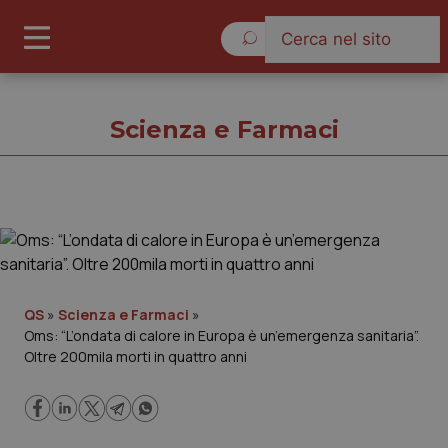
Venerdì 7 Agosto 2026
Scienza e Farmaci
Scienza e Farmaci
Cronache
QS
»
Scienza e Farmaci
»
Oms: “L’ondata di calore in Europa è un’emergenza sanitaria”.
Governo e Parlamento
Oltre 200mila morti in quattro anni
Regioni e Asl
Lavoro e Professioni