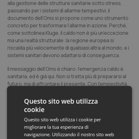
alla gestione delle strutture sanitarie sotto stress,
Salute orale & impianti
passando per i sistemi di allarme tempestivi, il
documento dell’Oms si propone come uno strumento
Sangue & coagulazione
concreto per trasformare l’allarme in azione. Perché,
come sottolinea Kluge, il caldo non è più un’eccezione
Tiroide
ma una realtà strutturale: la regione europea si
riscalda più velocemente di qualsiasi altra al mondo, e i
sistemi sanitari devono adattarsi di conseguenza.
Tumore al seno
Il messaggio dell’Oms è chiaro: l’emergenza caldo è
Tumore ovarico
sanitaria, ed è già qui. Non si tratta più di prepararsi al
futuro, ma di affrontare il presente. Con tempestività,
Tumori del Polmone & Testa Collo
con strumenti adeguati e, soprattutto, con la
consapevolezza che il termometro che sale non è
Questo sito web utilizza
Tumori gastrointestinali
solo una notizia da bollettino meteorologico, ma una
cookie
minaccia concreta per la salute di milioni di persone.
Questo sito web utilizza i cookie per
Ulcera & Reflusso
migliorare la tua esperienza di
navigazione. Utilizzando il nostro sito web
Lorenzin (PD): “Il negazionismo climatico frena
Vaccini