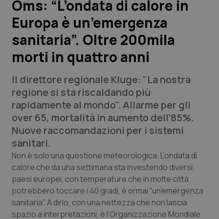
Oms: “L’ondata di calore in
Europa è un’emergenza
Scienza e Farmaci
sanitaria”. Oltre 200mila
Studi e Analisi
morti in quattro anni
Lettere al direttore
Il direttore regionale Kluge: "La nostra
regione si sta riscaldando più
Edizioni Regionali
rapidamente al mondo". Allarme per gli
over 65, mortalità in aumento dell'85%.
QS Pro
Nuove raccomandazioni per i sistemi
sanitari.
Professionisti Sanitari.AI
Non è solo una questione meteorologica. L’ondata di
calore che da una settimana sta investendo diversi
Abruzzo
QS Pro Gold
paesi europei, con temperature che in molte città
potrebbero toccare i 40 gradi, è ormai “un’emergenza
QS Club
Newsletter
Basilicata
Artrite & artrosi
sanitaria”. A dirlo, con una nettezza che non lascia
spazio a interpretazioni, è l’Organizzazione Mondiale