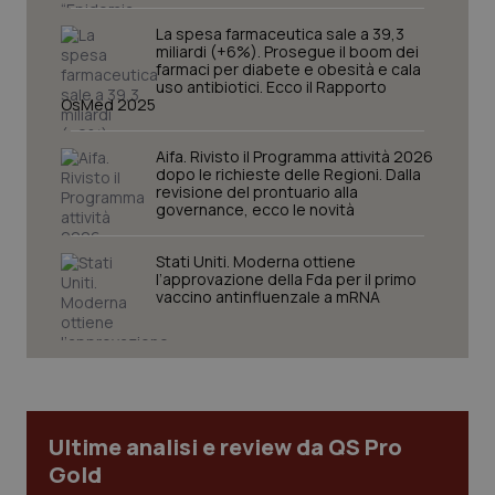
sito web abilitandone funzionalità di base quali la
navigazione sulle pagine e l'accesso alle aree
La spesa farmaceutica sale a 39,3
protette del sito. Il sito web non è in grado di
miliardi (+6%). Prosegue il boom dei
funzionare correttamente senza questi cookie.
farmaci per diabete e obesità e cala
uso antibiotici. Ecco il Rapporto
Nome
Fornitore
/
Dominio
Scaden
OsMed 2025
VISITOR_PRIVACY_METADATA
5 mesi
YouTube
settim
.youtube.com
Aifa. Rivisto il Programma attività 2026
dopo le richieste delle Regioni. Dalla
revisione del prontuario alla
governance, ecco le novità
Stati Uniti. Moderna ottiene
l’approvazione della Fda per il primo
vaccino antinfluenzale a mRNA
Ultime analisi e review da QS Pro
Gold
CookieScriptConsent
5 mesi
CookieScript