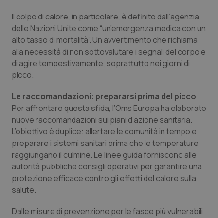
Valle D’Aosta
Oncodermatologia
Il colpo di calore, in particolare, è definito dall’agenzia
Veneto
Oncoematologia
delle Nazioni Unite come “un’emergenza medica con un
alto tasso di mortalità”. Un avvertimento che richiama
alla necessità di non sottovalutare i segnali del corpo e
Oncologia & Nutrizione
di agire tempestivamente, soprattutto nei giorni di
picco.
Psoriasi & pelle
Le raccomandazioni: prepararsi prima del picco
Quotidiano Cardiologia
Per affrontare questa sfida, l’Oms Europa ha elaborato
nuove raccomandazioni sui piani d’azione sanitaria.
Quotidiano Chirurgia
L’obiettivo è duplice: allertare le comunità in tempo e
preparare i sistemi sanitari prima che le temperature
Quotidiano Oncologia
raggiungano il culmine. Le linee guida forniscono alle
autorità pubbliche consigli operativi per garantire una
protezione efficace contro gli effetti del calore sulla
Quotidiano Pediatria
salute.
Rene & patologie urogenitali
Dalle misure di prevenzione per le fasce più vulnerabili