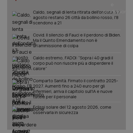
Caldo, segnali di lenta ritirata dell'ondata: il 7
agosto restano 26 città da bollino rosso, l'8
PHPSESSID
Sessio
scendono a 21
PHP.net
www.quotidianosanita.it
Covid. Il silenzio di Fauci e il perdono di Biden.
Ma il Quinto Emendamento non è
un’ammissione di colpa
Caldo estremo, FADOI: “Sopra i 40 gradi il
corpo può non riuscire più a disperdere il
calore”
Comparto Sanità. Firmato il contratto 2025-
2027. Aumenti fino a 240 euro per gli
infermieri, arriva il capitolo sull'IA e nuove
tutele per il personale
Eclissi solare del 12 agosto 2026, come
osservarla in sicurezza
_ga_KM60CM4NPH
.quotidianosanita.it
1 anno