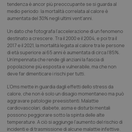
tendenza è ancor più preoccupante se si guarda al
Piemonte
HIV
medio periodo: la mortalità correlata al calore è
aumentata del 30% negli ultimi vent’anni.
Provincia Autonoma di Bolzano
Infezioni & Febbre
Un dato che fotografa l’accelerazione di un fenomeno
destinato a crescere. Tra il 2000 e il 2004, e poi tra il
Provincia Autonoma di Trento
Ipertensione & Scompenso
2017 e il 2021, la mortalità legata al calore tra le persone
di età superiore ai 65 anni è aumentata di circa l’85%.
Puglia
Malattie rare
Un’impennata che rende gli anziani la fascia di
popolazione più esposta e vulnerabile, ma che non
Sardegna
Malattia di Crohn & Rettocolite Ulcerosa
deve far dimenticare i rischi per tutti.
L’Oms mette in guardia dagli effetti dello stress da
Sicilia
Neuroscienze & patologie neurodegenerative
calore, che non è solo un disagio momentaneo ma può
aggravare patologie preesistenti. Malattie
Toscana
Obesità
cardiovascolari, diabete, asma e disturbi mentali
possono peggiorare sotto la spinta delle alte
Umbria
Oftalmologia
temperature. A ciò si aggiunge l’aumento del rischio di
incidenti e di trasmissione di alcune malattie infettive.