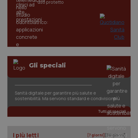
uso protetto
_ga
1 anno
Google LLC
mes
.quotidianosanita.it
Gli speciali
Sanità digitale per garantire più salute e
sostenibilità. Ma servono standard e condivisione
Tutti gli speciali
I più letti
[7 giorni]
[30 giorni]