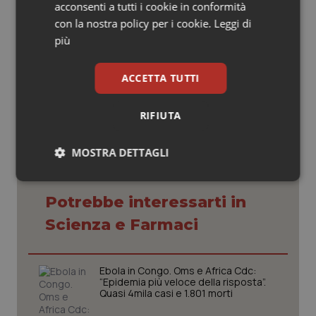
acconsenti a tutti i cookie in conformità
le politiche necessarie per mettere in sicurezza
popolazioni e territori”
con la nostra policy per i cookie.
Leggi di
più
23 Giugno 2026
ACCETTA TUTTI
© Riproduzione riservata
RIFIUTA
MOSTRA DETTAGLI
Necessari
Statistici
Marketing
Potrebbe interessarti in
Scienza e Farmaci
Ebola in Congo. Oms e Africa Cdc:
“Epidemia più veloce della risposta”.
Necessari
Statistici
Marketing
Quasi 4mila casi e 1.801 morti
I cookie necessari contribuiscono a rendere fruibile il