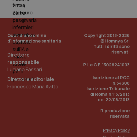
mes
Quotidiano online
Copyright 2013-2026
d'informazione sanitaria
© Homnya Srl
Tutti i diritti sono
riservati
Direttore
Fornitore
/
Nome
Scadenza
Descrizion
Dominio
responsabile
P.I. e C.F. 13026241003
Nome
Fornitore
/
Dominio
Scadenza
Des
Luciano Fassari
_ga_0VMQEQKQ1N
.quotidianosanita.it
1 anno 1
Questo
mese
cookie
VISITOR_INFO1_LIVE
5 mesi 4
Que
Google LLC
Iscrizione al ROC
Direttore editoriale
viene
settimane
imp
.youtube.com
n.34308
utilizzato
You
Francesco Maria Avitto
da Google
ten
Iscrizione Tribunale
Analytics
pre
di Roma n.115/2013
per
del
del 22/05/2013
mantener
vid
lo stato
inco
della
può
Riproduzione
sessione.
det
riservata
vis
web
uti
Privacy Policy
nuo
ver