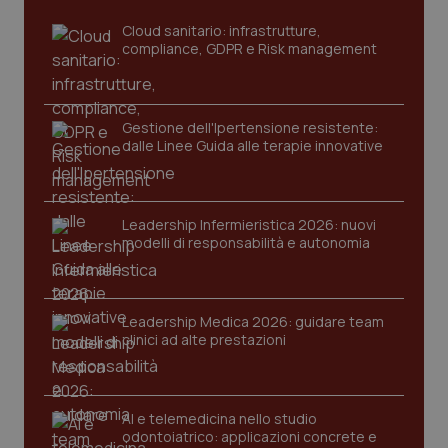
settim
www.quotidianosanita.it
Cloud sanitario: infrastrutture,
compliance, GDPR e Risk management
Gestione dell'Ipertensione resistente:
dalle Linee Guida alle terapie innovative
Leadership Infermieristica 2026: nuovi
tracking-sites-ironfish-
www.quotidianosanita.it
4
modelli di responsabilità e autonomia
tracking-enable
settim
2 gior
Leadership Medica 2026: guidare team
clinici ad alte prestazioni
tracking-sites-ironfish-
www.quotidianosanita.it
4
session-id
settim
2 gior
AI e telemedicina nello studio
odontoiatrico: applicazioni concrete e