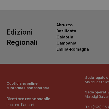
__Secure-
ROLLOUT_TOKEN
tracking-sites-
Abruzzo
ironfish-tracking-
named-enable
Edizioni
Basilicata
Calabria
Regionali
Campania
Emilia-Romagna
Sede legale e
Via della Stell
Quotidiano online
d'informazione sanitaria
Sede operati
Via Luigi Galva
Direttore responsabile
Luciano Fassari
Tel:
(+39) 06 