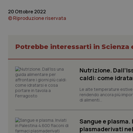
VISITOR_PRIVACY_
20 Ottobre 2022
© Riproduzione riservata
CookieScriptConse
Potrebbe interessarti in Scienza
tracking-sites-ironf
tracking-enable
Nutrizione. Dall’Is
caldi: come idrata
tracking-sites-ironf
session-id
Le alte temperature estive 
rendendo ancora più importa
_ga
di alimenti...
Sangue e plasma. I
plasmaderivati nel