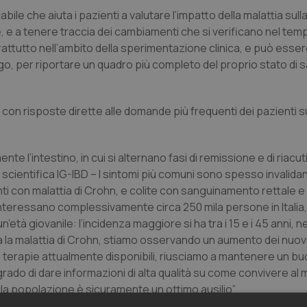
ile che aiuta i pazienti a valutare l’impatto della malattia sull
ale, e a tenere traccia dei cambiamenti che si verificano nel tem
attutto nell’ambito della sperimentazione clinica, e può essere
go, per riportare un quadro più completo del proprio stato di s
con risposte dirette alle domande più frequenti dei pazienti s
e l’intestino, in cui si alternano fasi di remissione e di riacu
scientifica IG-IBD – I sintomi più comuni sono spesso invalidan
ti con malattia di Crohn, e colite con sanguinamento rettale e
interessano complessivamente circa 250 mila persone in Italia,
età giovanile: l’incidenza maggiore si ha tra i 15 e i 45 anni, ne
a la malattia di Crohn, stiamo osservando un aumento dei nuovi
e terapie attualmente disponibili, riusciamo a mantenere un bu
grado di dare informazioni di alta qualità su come convivere al
a popolazione è sicuramente un ottimo ausilio”.