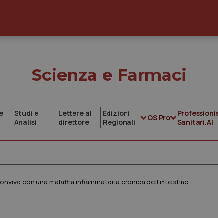
Scienza e Farmaci
e
Studi e
Lettere al
Edizioni
Professionis
QS Pro
Analisi
direttore
Regionali
Sanitari.AI
 convive con una malattia infiammatoria cronica dell’intestino