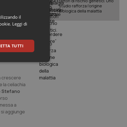
fattori di rischio genetici. Uno
ione della
studio rafforza l’origine
biologica della malattia
iettivo di
ilizzando il
conoscenza
cookie.
Leggi di
ppropriato.
dro-
ETTA TUTTI
le i pazienti
er ottenere
keting
à a crescere
 la celiachia
e
Stefano
orso
a messa a
e si aggiunge
igazione sulle pagine
kie.