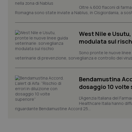
PHPSESSID
Oltre 4.600 flaconi di farma
Romagna sono state inviate a Nablus, in Cisgiordania, a sost
West Nile e Usutu,
modulata sul risch
_ga_KM60CM4NPH
Sono pronte le nuove linee 
veterinarie di prevenzione, sorveglianza e controllo dei viru
Nome
Nome
Bendamustina Accord
VISITOR_INFO1_LIV
_ga_0VMQEQKQ1N
dosaggio 10 volte 
L'Agenzia Italiana del Farma
Healthcare Italia hanno diff
__Secure-YNID
riguardante Bendamustine Accord 25...
YSC