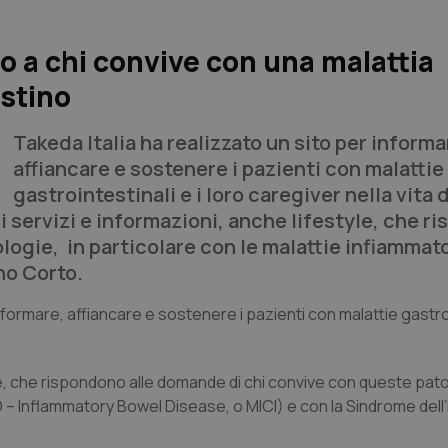
to a chi convive con una malattia
estino
Takeda Italia ha realizzato un sito per informa
affiancare e sostenere i pazienti con malattie
gastrointestinali e i loro caregiver nella vita di
 servizi e informazioni, anche lifestyle, che r
ologie,
in particolare con le malattie infiammat
no Corto.
informare, affiancare e sostenere i pazienti con malattie gastro
tyle, che rispondono alle domande di chi convive con queste pato
BD – Inflammatory Bowel Disease, o MICI) e con la Sindrome dell