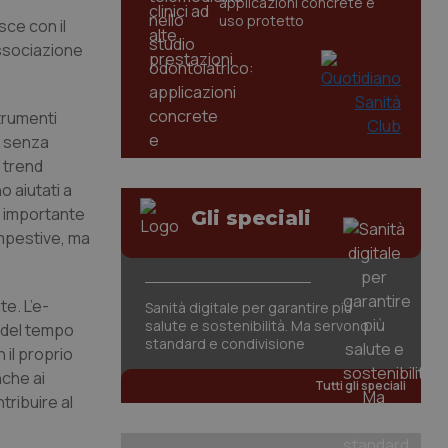
applicazioni concrete e
uso protetto
sce con il
Associazione
trumenti
, senza
 trend
o aiutati a
ne importante
Gli speciali
empestive, ma
te. L’e-
Sanità digitale per garantire più
salute e sostenibilità. Ma servono
e del tempo
standard e condivisione
 il proprio
nche ai
Tutti gli speciali
tribuire al