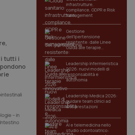
infrastrutture,
compliance, GDPR e Risk
management
Gestione
dell'Ipertensione
re,
resistente: dalle Linee
Guida alle terapie
innovative
 tutti i
Leadership Infermieristica
ispondono
2026: nuovi modelli di
orie
responsabilità e
autonomia
intestinali
Leadership Medica 2026:
guidare team clinici ad
alte prestazioni
logie – in
’Intestino
AI e telemedicina nello
studio odontoiatrico: