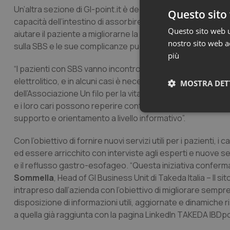
Un’altra sezione di GI-point.it è dedicata alla Sindrome del
Questo sito 
capacità dell’intestino di assorbire i nutrienti. Il sito con
Questo sito web ut
aiutare il paziente a migliorarne la gestione e, di consegu
nostro sito web ac
sulla SBS e le sue complicanze può anche sensibilizzare ca
più
“I pazienti con SBS vanno incontro a problemi quali la malnutr
elettrolitico, e in alcuni casi è necessario ricorrere alla n
MOSTRA DET
dell’Associazione Un filo per la vita Onlus – La SBS è una mal
e i loro cari possono reperire contenuti medico-scientifici
Neces
supporto e orientamento a livello informativo”.
Con l’obiettivo di fornire nuovi servizi utili per i pazienti, i
ed essere arricchito con interviste agli esperti e nuove se
e il reflusso gastro-esofageo. “Questa iniziativa confer
Sommella
, Head of GI Business Unit di Takeda Italia – Il s
intrapreso dall’azienda con l’obiettivo di migliorare sempre pi
disposizione di informazioni utili, aggiornate e dinamiche 
I cookie necessari con
a quella già raggiunta con la pagina LinkedIn TAKEDA IBDpo
e l'accesso alle aree 
Nome