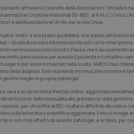
 pazienti, attraverso l’ascolto delle Associazioni: l’iniziativa na
Infiammatorie Croniche Intestinali (IG-IBD), di A.M.I.C.I Onlus (
ino) e dell’Associazione Un filo per la vita Onlus.
emplice ‘stato’ a una prassi quotidiana, che passa attraverso s
nlus – Quella di cercare informazioni da soli con lo smartphone
ente non interessa solo il nostro Paese, ma è decisamente un
ne molto pericolosa e per questo il paziente o il cittadino vann
 rivolgersi per essere orientati nella scelta. AMICI Onlus ritie
nto della diagnosi. Solo ricevendo informazioni corrette e t
gestire meglio la propria patologia”.
 una vera e propria rivista lifestyle online, aggiornata mensilmen
all’alimentazione, dalla sessualità alla gravidanza, dalla gestion
esso, per chi soffre di IBD, risultano difficili da discutere con
no sulla letteratura scientifica aggiornata. Il sito si rivolge a
si con chi è affetto da queste patologie, e ai clinici, per con