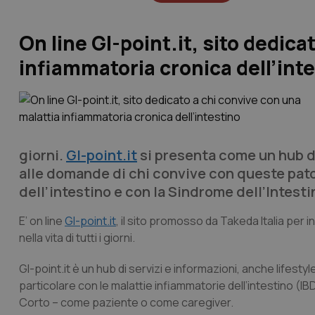
On line GI-point.it, sito dedica
infiammatoria cronica dell’int
giorni.
GI-point.it
si presenta come un hub di
alle domande di chi convive con queste pat
dell’intestino e con la Sindrome dell’Intesti
E’ on line
GI-point.it
, il sito promosso da Takeda Italia per 
nella vita di tutti i giorni.
GI-point.it è un hub di servizi e informazioni, anche lifes
particolare con le malattie infiammatorie dell’intestino (I
Corto – come paziente o come caregiver.