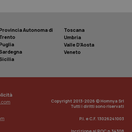
r la gestione
one dell’esperienza
e per abilitare il
Provincia Autonoma di
Toscana
loggato con identity
Trento
Umbria
Puglia
Valle D’Aosta
Sardegna
Veneto
Sicilia
icità
Copyright 2013-2026 © Homnya Srl
.com
Tutti i diritti sono riservati
om
P.I. e C.F. 13026241003
Iscrizione al ROC n.34308