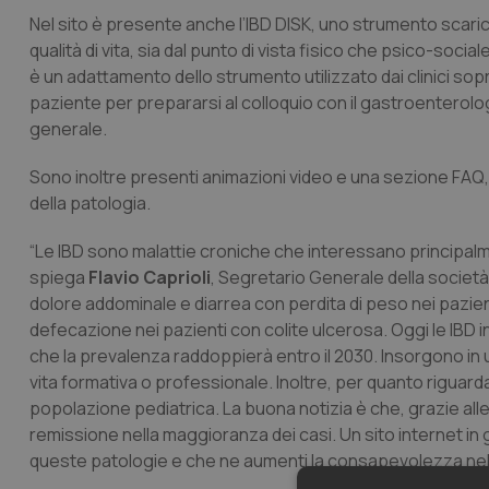
Nel sito è presente anche l’IBD DISK, uno strumento scaricab
qualità di vita, sia dal punto di vista fisico che psico-soci
è un adattamento dello strumento utilizzato dai clinici sopr
paziente per prepararsi al colloquio con il gastroenterolo
generale.
Sono inoltre presenti animazioni video e una sezione FAQ, 
della patologia.
“Le IBD sono malattie croniche che interessano principalment
spiega
Flavio Caprioli
, Segretario Generale della società 
dolore addominale e diarrea con perdita di peso nei pazien
defecazione nei pazienti con colite ulcerosa. Oggi le IBD 
che la prevalenza raddoppierà entro il 2030. Insorgono in un’
vita formativa o professionale. Inoltre, per quanto riguard
popolazione pediatrica. La buona notizia è che, grazie all
remissione nella maggioranza dei casi. Un sito internet in 
queste patologie e che ne aumenti la consapevolezza nell