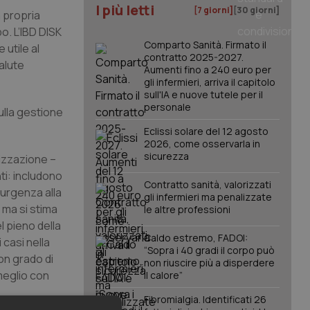
I più letti
[7 giorni]
[30 giorni]
a propria
po. L’IBD DISK
Comparto Sanità. Firmato il
 utile al
contratto 2025-2027.
alute
Aumenti fino a 240 euro per
gli infermieri, arriva il capitolo
sull'IA e nuove tutele per il
personale
ulla gestione
Eclissi solare del 12 agosto
2026, come osservarla in
sicurezza
tizzazione –
ti: includono
Contratto sanità, valorizzati
 urgenza alla
gli infermieri ma penalizzate
 ma si stima
le altre professioni
l pieno della
Caldo estremo, FADOI:
 casi nella
“Sopra i 40 gradi il corpo può
on grado di
non riuscire più a disperdere
 meglio con
il calore”
Fibromialgia. Identificati 26