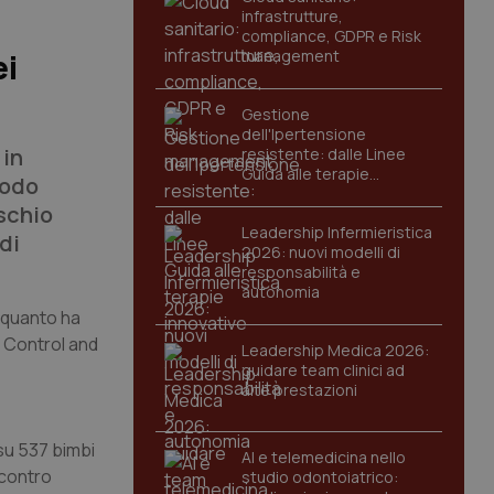
infrastrutture,
compliance, GDPR e Risk
management
ei
Gestione
dell'Ipertensione
 in
resistente: dalle Linee
Guida alle terapie
modo
innovative
ischio
Leadership Infermieristica
di
2026: nuovi modelli di
responsabilità e
autonomia
È quanto ha
e Control and
Leadership Medica 2026:
guidare team clinici ad
alte prestazioni
 su 537 bimbi
AI e telemedicina nello
 contro
studio odontoiatrico: