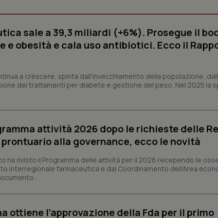
ica sale a 39,3 miliardi (+6%). Prosegue il bo
Necessari
Statistici
Marketing
 e obesità e cala uso antibiotici. Ecco il Rapp
tribuiscono a rendere fruibile il sito web abilitandone funzionalità di base quali la nav
protette del sito. Il sito web non è in grado di funzionare correttamente senza questi coo
ntinua a crescere, spinta dall'invecchiamento della popolazione, dall'
Fornitore
/
Dominio
Scadenza
Descrizione
sione dei trattamenti per diabete e gestione del peso. Nel 2025 la 
METADATA
5 mesi 4
Questo cookie viene utilizzato p
YouTube
settimane
scelte di consenso e privacy dell'
.youtube.com
interazione con il sito. Registra i
del visitatore riguardo a varie pol
impostazioni sulla privacy, garan
ogramma attività 2026 dopo le richieste delle Re
preferenze siano onorate nelle se
l prontuario alla governance, ecco le novità
nt
5 mesi 3
Questo cookie viene utilizzato da
CookieScript
settimane
Script.com per ricordare le pref
www.quotidianosanita.it
sui cookie dei visitatori. È neces
co ha rivisto il Programma delle attività per il 2026 recependo le oss
dei cookie di Cookie-Script.com 
to interregionale farmaceutica e dal Coordinamento dell’Area econ
correttamente.
 documento...
ish-
www.quotidianosanita.it
4
Questo cookie è impostato dall'a
settimane
abilitare il sistema di tracking a
2 giorni
a ottiene l’approvazione della Fda per il primo
ish-
www.quotidianosanita.it
4
Questo cookie è impostato dall'a