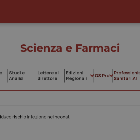
Scienza e Farmaci
e
Studi e
Lettere al
Edizioni
Professionis
QS Pro
Analisi
direttore
Regionali
Sanitari.AI
iduce rischio infezione nei neonati