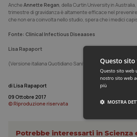
Anche
Annette Regan
, della Curtin University in Austral
trimestre di gravidanza è altamente efficace nel prevenire l
che non era coinvolta nello studio, spera che i medici ca
Fonte: Clinical Infectious Diseaases
Lisa Rapaport
Questo sito 
(Versione italiana Quotidiano Sanità/Popular Science)
Questo sito web ut
nostro sito web ac
Lisa Rapaport
più
09 Ottobre 2017
MOSTRA DET
© Riproduzione riservata
Neces
Potrebbe interessarti in Scienza