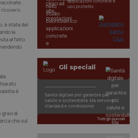
applicazioni concrete e
 vaccinate.
uso protetto
l ricovero.
o, è stata del
ando le
uta al fatto
, rendendo
Gli speciali
lla
chiarato
alattia è
Sanità digitale per garantire più
salute e sostenibilità. Ma servono
standard e condivisione
gravi di
Tutti gli speciali
danza che sul