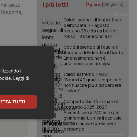
I più letti
 nel terzo
[7 giorni]
[30 giorni]
 l’esperta,
Caldo, segnali di lenta ritirata
dell'ondata: il 7 agosto
restano 26 città da bollino
rosso, l'8 scendono a 21
Covid. Il silenzio di Fauci e il
perdono di Biden. Ma il Quinto
Emendamento non è
un’ammissione di colpa
ilizzando il
Caldo estremo, FADOI:
cookie.
Leggi di
“Sopra i 40 gradi il corpo può
non riuscire più a disperdere
il calore”
Comparto Sanità. Firmato il
ETTA TUTTI
contratto 2025-2027.
Aumenti fino a 240 euro per
gli infermieri, arriva il capitolo
keting
sull'IA e nuove tutele per il
personale