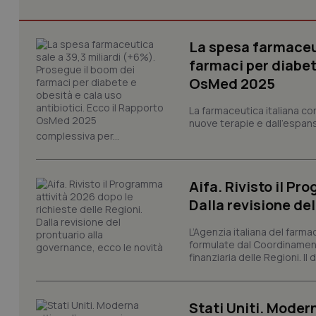
La spesa farmaceut
farmaci per diabete
OsMed 2025
I cookie necessari con
e l'accesso alle aree 
La farmaceutica italiana co
Nome
nuove terapie e dall'espan
complessiva per...
VISITOR_PRIVACY_
Aifa. Rivisto il Pr
Dalla revisione de
CookieScriptConse
L’Agenzia italiana del farma
formulate dal Coordinamen
finanziaria delle Regioni. Il
tracking-sites-ironf
tracking-enable
Stati Uniti. Modern
tracking-sites-ironf