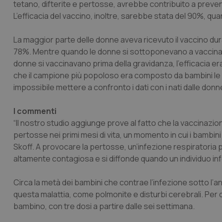
tetano, difterite e pertosse, avrebbe contribuito a preveni
L’efficacia del vaccino, inoltre, sarebbe stata del 90%, quan
La maggior parte delle donne aveva ricevuto il vaccino duran
78%. Mentre quando le donne si sottoponevano a vaccinazio
donne si vaccinavano prima della gravidanza, l’efficacia er
che il campione più popoloso era composto da bambini le c
impossibile mettere a confronto i dati con i nati dalle donn
I commenti
“Il nostro studio aggiunge prove al fatto che la vaccinazio
pertosse nei primi mesi di vita, un momento in cui i bambini
Skoff. A provocare la pertosse, un’infezione respiratoria p
altamente contagiosa e si diffonde quando un individuo in
Circa la metà dei bambini che contrae l’infezione sotto l’
questa malattia, come polmonite e disturbi cerebrali. Per q
bambino, con tre dosi a partire dalle sei settimana.