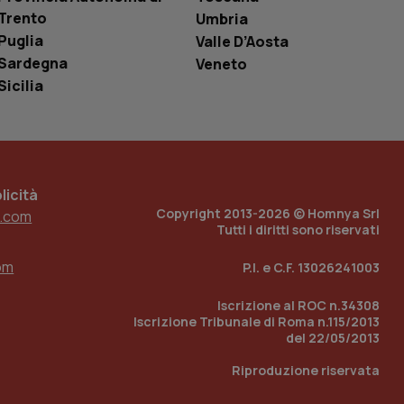
i Youtube incorporati
tics per mantenere
tore del sito web sta
Trento
Umbria
ell'interfaccia di
Puglia
Valle D’Aosta
Sardegna
Veneto
 tenere traccia
i Youtube incorporati
Sicilia
tore del sito web sta
ell'interfaccia di
 tenere traccia
r la gestione
icità
one dell’esperienza
Copyright 2013-2026 © Homnya Srl
.com
Tutti i diritti sono riservati
e per abilitare il
loggato con identity
om
P.I. e C.F. 13026241003
Iscrizione al ROC n.34308
Iscrizione Tribunale di Roma n.115/2013
del 22/05/2013
Riproduzione riservata