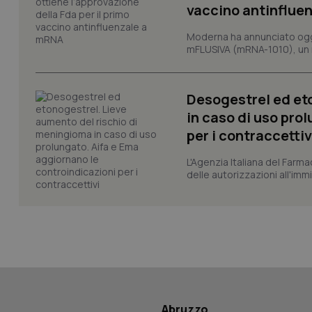
session-id
vaccino antinflue
_ga
Moderna ha annunciato oggi
mFLUSIVA (mRNA-1010), un nuo
Desogestrel ed et
in caso di uso pro
per i contraccettiv
PHPSESSID
L'Agenzia Italiana del Farma
delle autorizzazioni all'imm
_ga_KM60CM4NPH
Nome
Nome
VISITOR_INFO1_LIV
Abruzzo