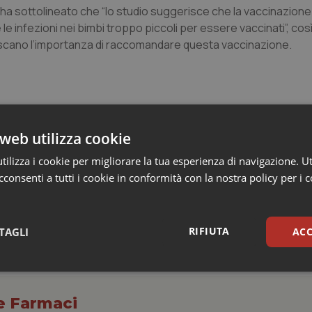
ia, ha sottolineato che “lo studio suggerisce che la vaccinazione
e infezioni nei bimbi troppo piccoli per essere vaccinati”, così
piscano l’importanza di raccomandare questa vaccinazione.
web utilizza cookie
ilizza i cookie per migliorare la tua esperienza di navigazione. Ut
consenti a tutti i cookie in conformità con la nostra policy per i 
RIFIUTA
TAGLI
ACC
sari
Statistici
Mar
 e Farmaci