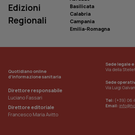
_ga_0VMQEQKQ1N
Edizioni
Basilicata
Calabria
Regionali
Campania
__Secure-YNID
Emilia-Romagna
YSC
__Secure-
Sede legale e
ROLLOUT_TOKEN
Via della Stell
Quotidiano online
d'informazione sanitaria
tracking-sites-
Sede operati
ironfish-tracking-
named-enable
Via Luigi Galva
Direttore responsabile
Luciano Fassari
Tel:
(+39) 06 
Email:
info@h
Direttore editoriale
Francesco Maria Avitto