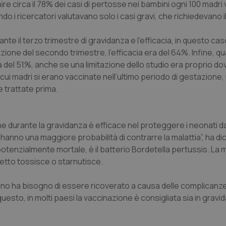
re circa il 78% dei casi di pertosse nei bambini ogni 100 madri
do i ricercatori valutavano solo i casi gravi, che richiedevano i
te il terzo trimestre di gravidanza e l’efficacia, in questo cas
ne del secondo trimestre, l’efficacia era del 64%. Infine, qu
a del 51%, anche se una limitazione dello studio era proprio dov
ui madri si erano vaccinate nell’ultimo periodo di gestazione
e trattate prima.
ne durante la gravidanza è efficace nel proteggere i neonati da
 hanno una maggiore probabilità di contrarre la malattia”, ha di
otenzialmente mortale, è il batterio Bordetella pertussis. La m
fetto tossisce o starnutisce.
anno ha bisogno di essere ricoverato a causa delle complicanze 
uesto, in molti paesi la vaccinazione è consigliata sia in gravi