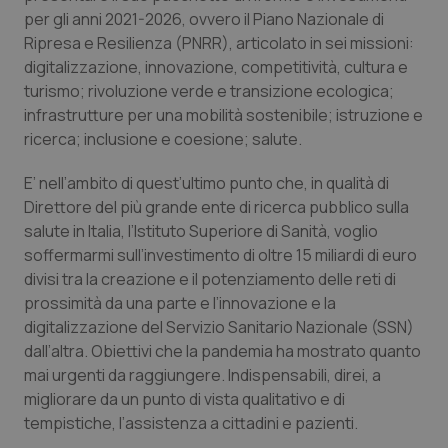
Calabria
Asma & BPCO
per gli anni 2021-2026, ovvero il Piano Nazionale di
Ripresa e Resilienza (PNRR), articolato in sei missioni:
Campania
Car-T
digitalizzazione, innovazione, competitività, cultura e
turismo; rivoluzione verde e transizione ecologica;
infrastrutture per una mobilità sostenibile; istruzione e
Emilia-Romagna
Colesterolo & coronaropatie
ricerca; inclusione e coesione; salute.
Friuli Venezia Giulia
Dermatite Atopica
E’ nell’ambito di quest’ultimo punto che, in qualità di
Direttore del più grande ente di ricerca pubblico sulla
Lazio
Diabete & glucometri
salute in Italia, l’Istituto Superiore di Sanità, voglio
soffermarmi sull’investimento di oltre 15 miliardi di euro
Liguria
Disturbi dell’umore
divisi tra la creazione e il potenziamento delle reti di
prossimità da una parte e l’innovazione e la
Lombardia
Dolore
digitalizzazione del Servizio Sanitario Nazionale (SSN)
dall’altra. Obiettivi che la pandemia ha mostrato quanto
mai urgenti da raggiungere. Indispensabili, direi, a
Marche
Donna & Salute
migliorare da un punto di vista qualitativo e di
tempistiche, l’assistenza a cittadini e pazienti.
Molise
Epatiti