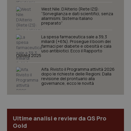
West Nile. D’Alterio (Rete IZS):
“Sorveglianza e dati scientifici, senza
allarmismi. Sistema italiano
preparato”
La spesa farmaceutica sale a 39,3
miliardi (+6%). Prosegue il boom dei
farmaci per diabete e obesità e cala
uso antibiotici. Ecco il Rapporto
OsMed 2025
CookieScriptConsent
5 mesi
CookieScript
settim
www.quotidianosanita.it
Aifa. Rivisto il Programma attività 2026
dopo le richieste delle Regioni. Dalla
revisione del prontuario alla
governance, ecco le novità
Ultime analisi e review da QS Pro
Gold