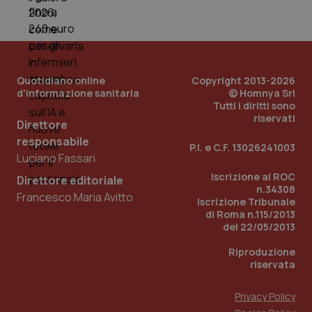
_ga_0VMQEQKQ1N
.quotidianosanita.it
1 anno 1
Questo
mese
cookie
VISITOR_INFO1_LIVE
5 mesi 4
Que
Google LLC
viene
settimane
imp
.youtube.com
utilizzato
You
da Google
ten
Analytics
pre
per
del
mantener
vid
Quotidiano online
Copyright 2013-2026
lo stato
inco
della
d'informazione sanitaria
© Homnya Srl
può
sessione.
det
Tutti i diritti sono
vis
riservati
web
Direttore
uti
responsabile
nuo
P.I. e C.F. 13026241003
ver
Luciano Fassari
dell
You
Iscrizione al ROC
Direttore editoriale
n.34308
__Secure-YNID
.youtube.com
5 mesi 4
Que
Francesco Maria Avitto
settimane
imp
Iscrizione Tribunale
You
di Roma n.115/2013
ten
del 22/05/2013
pre
del
vid
Riproduzione
inco
riservata
può
det
vis
Privacy Policy
web
uti