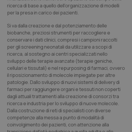
ricerca di base a quello dell’organizzazione di modelli
Salute orale & impianti
per la presa in carico dei pazienti.
Sangue & coagulazione
Si va dalla creazione e dal potenziamento delle
biobanche, preziosi strumenti per raccogliere e
Tiroide
conservare i dati clinici, compresi i campioni raccolti
per gli screening neonatali da utilizzare a scopi di
Tumore al seno
ricerca, al sostegno ai centri specializzati nello
sviluppo delle terapie avanzate (terapie geniche,
Tumore ovarico
cellulari e tissutali) e nel repurposing di farmaci, ovvero
il riposizionamento di molecole impiegate per altre
patologie. Dallo sviluppo di nuovi sistemi di delivery di
Tumori del Polmone & Testa Collo
farmaci per raggiungere organi e tessuti non coperti
dagli attuali trattamenti alla creazione di consorzi tra
Tumori gastrointestinali
ricerca e industria per lo sviluppo di nuove molecole.
Dalla costruzione di reti di specialisti con diverse
Ulcera & Reflusso
competenze alla messa a punto di modalità di
coinvolgimento dei pazienti, con attenzione alla
Vaccini
transizione dall’età pediatrica a quella adulta e alle