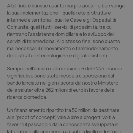
A tal fine, è dunque quanto mai preziosa – e ben venga
Piemonte
HIV
la sua implementazione – quella rete di strutture
intermedie territoriali, quali le Case e gli Ospedali di
Provincia Autonoma di Bolzano
Infezioni & Febbre
Comunità, quali i tutti i servizi di prossimità, tra cui
rientrano l’assistenza domiciliare e lo sviluppo dei
Provincia Autonoma di Trento
Ipertensione & Scompenso
servizi di telemedicina. Allo stesso fine, sono quanto
mai necessari il rinnovamento e l’ammodernamento
delle strutture tecnologiche e digitali esistenti.
Puglia
Malattie rare
Sempre nell’ambito della missione 6 del PNNR, risorse
Sardegna
Malattia di Crohn & Rettocolite Ulcerosa
significative sono state messe a disposizione dal
bando lanciato nei giorni scorsi dal nostro Ministero
Sicilia
Neuroscienze & patologie neurodegenerative
della salute: oltre 262 milioni di euro in favore della
ricerca biomedica.
Toscana
Obesità
Un finanziamento ripartito tra 50 milioni da destinare
alle “
proof of concept
”, vale a dire a progetti volti a
Umbria
Oftalmologia
favorire il passaggio dalla conoscenza sviluppata in
laboratorio alla sua messa a punto a livello industriale;