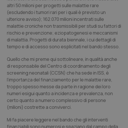
Valle D’Aosta
Oncodermatologia
altri 50 milioni per progetti sulle malattie rare
(escludendo i tumori rari per i quali è previsto un
Veneto
Oncoematologia
ulteriore avviso); 162.070 milioni incentrati sulle
malattie croniche non trasmissibili per studi su fattori di
Oncologia & Nutrizione
rischio e prevenzione; eziopatogenesi e meccanismi
di malattia. Progetti di durata biennale, i cui dettagli di
Psoriasi & pelle
tempo e di accesso sono esplicitati nel bando stesso.
Quello che mi preme qui sottolineare, in qualità anche
Quotidiano Cardiologia
di responsabile del Centro di coordinamento degli
screening neonatali (CCSN) che ha sede in ISS, è
Quotidiano Chirurgia
l’importanza del finanziamento per le malattie rare,
troppo spesso messe da parte in ragione dei loro
Quotidiano Oncologia
numeri esigui quanto a incidenza e prevalenza, non
certo quanto a numero complessivo di persone
Quotidiano Pediatria
(milioni) costrette a conviverci.
Rene & patologie urogenitali
Mi fa piacere leggere nel bando che gli interventi
finanziabili sono numerosi e spaziano dal campo della