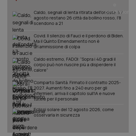
Caldo, segnali di lenta ritirata dell'ondata: il 7
agosto restano 26 città da bollino rosso, l'8
scendono a 21
Covid. Il silenzio di Fauci e il perdono di Biden.
Ma il Quinto Emendamento non è
un’ammissione di colpa
Caldo estremo, FADOI: “Sopra i 40 gradi il
corpo può non riuscire più a disperdere il
_ga_KM60CM4NPH
.quotidianosanita.it
1 anno
calore”
mes
Comparto Sanità. Firmato il contratto 2025-
2027. Aumenti fino a 240 euro per gli
infermieri, arriva il capitolo sull'IA e nuove
tutele per il personale
Eclissi solare del 12 agosto 2026, come
osservarla in sicurezza
Fornitore
/
Nome
Scadenza
Descrizion
Dominio
Nome
Fornitore
/
Dominio
Scadenza
Des