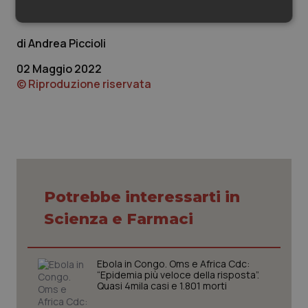
Necessari
Statistici
Marketing
Andrea Piccioli
02 Maggio 2022
© Riproduzione riservata
Necessari
Statistici
Marketing
I cookie necessari contribuiscono a rendere fruibile il
sito web abilitandone funzionalità di base quali la
navigazione sulle pagine e l'accesso alle aree
protette del sito. Il sito web non è in grado di
funzionare correttamente senza questi cookie.
Potrebbe interessarti in
Nome
Fornitore
/
Dominio
Scaden
Scienza e Farmaci
VISITOR_PRIVACY_METADATA
5 mesi
YouTube
settim
.youtube.com
Ebola in Congo. Oms e Africa Cdc:
“Epidemia più veloce della risposta”.
Quasi 4mila casi e 1.801 morti