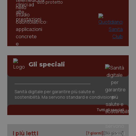
uso protetto
Gli speciali
PHPSESSID
Sessio
PHP.net
Sanità digitale per garantire più salute e
www.quotidianosanita.it
sostenibilità. Ma servono standard e condivisione
Tutti gli speciali
I più letti
[7 giorni]
[30 giorni]