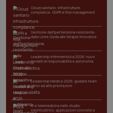
tracking-sites-ironfish-
www.quotidianosanita.it
4
Cloud sanitario: infrastrutture,
tracking-enable
settim
2 gior
compliance, GDPR e Risk management
Gestione dell'Ipertensione resistente:
tracking-sites-ironfish-
www.quotidianosanita.it
4
session-id
settim
dalle Linee Guida alle terapie innovative
2 gior
Leadership Infermieristica 2026: nuovi
modelli di responsabilità e autonomia
_ga
1 anno
Google LLC
mes
.quotidianosanita.it
Leadership Medica 2026: guidare team
clinici ad alte prestazioni
AI e telemedicina nello studio
odontoiatrico: applicazioni concrete e