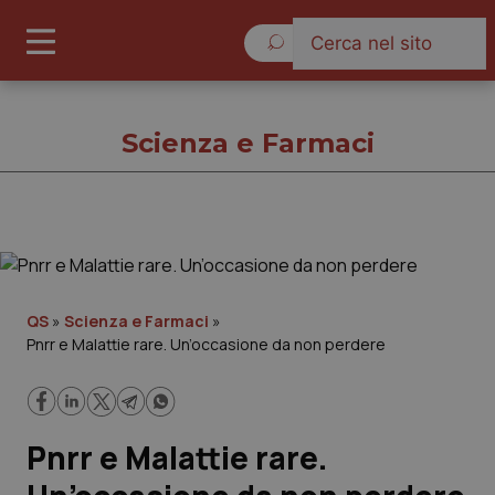
Venerdì 7 Agosto 2026
Scienza e Farmaci
Scienza e Farmaci
Cronache
QS
»
Scienza e Farmaci
»
Pnrr e Malattie rare. Un’occasione da non perdere
Governo e Parlamento
Regioni e Asl
Pnrr e Malattie rare.
Lavoro e Professioni