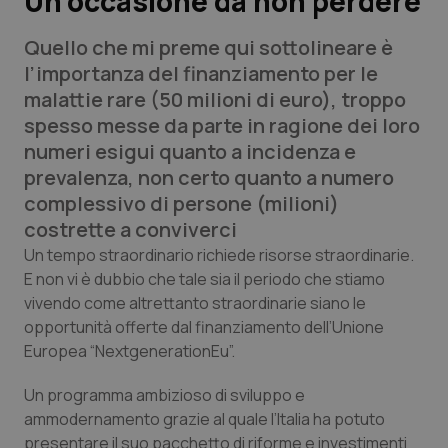
Un’occasione da non perdere
Quello che mi preme qui sottolineare è
Scienza e Farmaci
l’importanza del finanziamento per le
malattie rare (50 milioni di euro), troppo
Studi e Analisi
spesso messe da parte in ragione dei loro
numeri esigui quanto a incidenza e
Lettere al direttore
prevalenza, non certo quanto a numero
complessivo di persone (milioni)
Edizioni Regionali
costrette a conviverci
QS Pro
Un tempo straordinario richiede risorse straordinarie.
E non vi è dubbio che tale sia il periodo che stiamo
vivendo come altrettanto straordinarie siano le
Professionisti Sanitari.AI
opportunità offerte dal finanziamento dell’Unione
Europea “NextgenerationEu”.
Abruzzo
QS Pro Gold
Un programma ambizioso di sviluppo e
QS Club
Newsletter
Basilicata
Artrite & artrosi
ammodernamento grazie al quale l’Italia ha potuto
presentare il suo pacchetto di riforme e investimenti