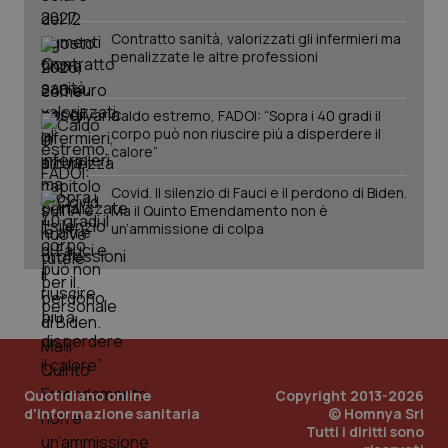
Contratto sanità, valorizzati gli infermieri ma
tracking-sites-ironfish-
www.quotidianosanita.it
4
penalizzate le altre professioni
session-id
settim
2 gior
Caldo estremo, FADOI: “Sopra i 40 gradi il
corpo può non riuscire più a disperdere il
calore”
_ga
1 anno
Google LLC
mes
.quotidianosanita.it
Covid. Il silenzio di Fauci e il perdono di Biden.
Ma il Quinto Emendamento non è
un’ammissione di colpa
Quotidiano online
Copyright 2013-2026
d'informazione sanitaria
© Homnya Srl
Tutti i diritti sono