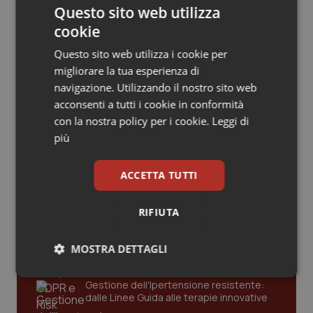
Valle D’Aosta
Oncodermatologia
caldi: come idratarsi e cosa portare in
Questo sito web utilizza
tavola a Ferragosto
cookie
Veneto
Oncoematologia
Sangue e plasma. Inviati in Palestina
Questo sito web utilizza i cookie per
4.600 flaconi di farmaci
migliorare la tua esperienza di
plasmaderivati nella zona di Nablus
Oncologia & Nutrizione
navigazione. Utilizzando il nostro sito web
acconsenti a tutti i cookie in conformità
Psoriasi & pelle
con la nostra policy per i cookie.
Leggi di
più
Quotidiano Cardiologia
Ultime analisi e review da QS Pro
ACCETTA TUTTI
Gold
Quotidiano Chirurgia
RIFIUTA
Cloud sanitario: infrastrutture,
Quotidiano Oncologia
compliance, GDPR e Risk management
MOSTRA DETTAGLI
Quotidiano Pediatria
Necessari
Statistici
Marketing
Gestione dell'Ipertensione resistente:
Rene & patologie urogenitali
dalle Linee Guida alle terapie innovative