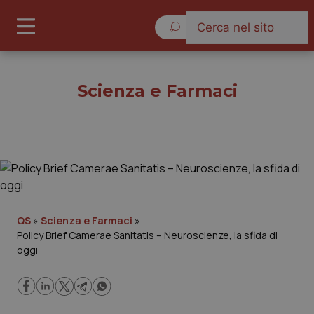
Giovedì 6 Agosto 2026
Scienza e Farmaci
Scienza e Farmaci
Cronache
QS
»
Scienza e Farmaci
»
Policy Brief Camerae Sanitatis – Neuroscienze, la sfida di
Governo e Parlamento
oggi
Regioni e Asl
Lavoro e Professioni