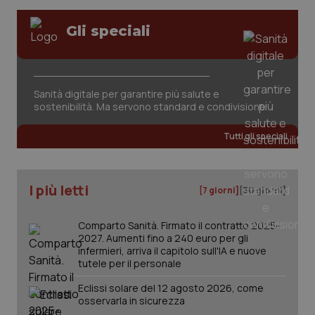
Gli speciali
CookieScriptConsent
5 mesi
CookieScript
Sanità digitale per garantire più salute e
settim
www.quotidianosanita.it
sostenibilità. Ma servono standard e condivisione
Tutti gli speciali
I più letti
[7 giorni]
[30 giorni]
Comparto Sanità. Firmato il contratto 2025-
2027. Aumenti fino a 240 euro per gli
infermieri, arriva il capitolo sull'IA e nuove
tutele per il personale
tracking-sites-ironfish-
www.quotidianosanita.it
4
tracking-enable
settim
2 gior
Eclissi solare del 12 agosto 2026, come
osservarla in sicurezza