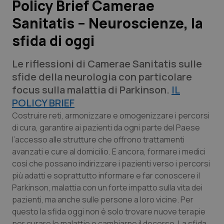
Policy Brief Camerae
Sanitatis – Neuroscienze, la
Scienza e Farmaci
sfida di oggi
Studi e Analisi
Le riflessioni di Camerae Sanitatis sulle
Lettere al direttore
sfide della neurologia con particolare
focus sulla malattia di Parkinson.
IL
Edizioni Regionali
POLICY BRIEF
Costruire reti, armonizzare e omogenizzare i percorsi
QS Pro
di cura, garantire ai pazienti da ogni parte del Paese
l’accesso alle strutture che offrono trattamenti
avanzati e cure al domicilio. E ancora, formare i medici
Professionisti Sanitari.AI
così che possano indirizzare i pazienti verso i percorsi
più adatti e soprattutto informare e far conoscere il
Abruzzo
QS Pro Gold
Parkinson, malattia con un forte impatto sulla vita dei
pazienti, ma anche sulle persone a loro vicine. Per
QS Club
Newsletter
Basilicata
Artrite & artrosi
questo la sfida oggi non è solo trovare nuove terapie
per curare le malattie o cambiarne il decorso. La sfida