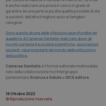
Calabria
Asma & BPCO
è anche realizzare una presa in carico in grado di
garantire da una parte la più alta qualità possibile di vita
Campania
Car-T
ai pazienti, dall’altra il migliore aiuto ai famigliari-
caregiver.
Emilia-Romagna
Colesterolo & coronaropatie
Sono queste alcune delle riflessioni approfondite nel
quaderno di Camerae Sanitatis realizzato dopo gli
Friuli Venezia Giulia
Dermatite Atopica
incontri sul tema tra società scientifiche, associazioni
pazienti, rappresentanti del mondo delle istituzioni e
Lazio
Diabete & glucometri
della politica.
Liguria
Disturbi dell’umore
Camerae Sanitatis
è il format editoriale multimediale
nato dalla collaborazione tra l’Intergruppo
Lombardia
Dolore
parlamentare
Scienza e Salute
e
SICS editore
.
Marche
Donna & Salute
18 Ottobre 2022
© Riproduzione riservata
Molise
Epatiti