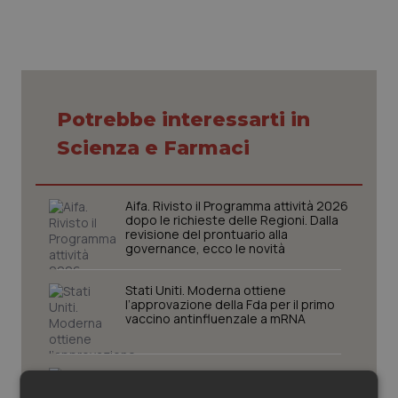
Piemonte
HIV
Provincia Autonoma di Bolzano
Infezioni & Febbre
Potrebbe interessarti in
Provincia Autonoma di Trento
Ipertensione & Scompenso
Scienza e Farmaci
Puglia
Malattie rare
Aifa. Rivisto il Programma attività 2026
Sardegna
Malattia di Crohn & Rettocolite Ulcerosa
dopo le richieste delle Regioni. Dalla
revisione del prontuario alla
governance, ecco le novità
Sicilia
Neuroscienze & patologie neurodegenerative
Stati Uniti. Moderna ottiene
l’approvazione della Fda per il primo
Toscana
Obesità
vaccino antinfluenzale a mRNA
Umbria
Oftalmologia
Nutrizione. Dall’Iss una guida
alimentare per affrontare i giorni più