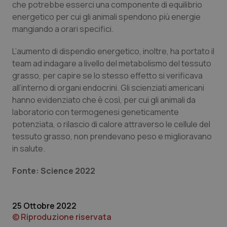
che potrebbe esserci una componente di equilibrio
energetico per cui gli animali spendono più energie
Piemonte
HIV
mangiando a orari specifici.
Provincia Autonoma di Bolzano
Infezioni & Febbre
L’aumento di dispendio energetico, inoltre, ha portato il
team ad indagare a livello del metabolismo del tessuto
Provincia Autonoma di Trento
Ipertensione & Scompenso
grasso, per capire se lo stesso effetto si verificava
all’interno di organi endocrini. Gli scienziati americani
Puglia
Malattie rare
hanno evidenziato che è così, per cui gli animali da
laboratorio con termogenesi geneticamente
Sardegna
Malattia di Crohn & Rettocolite Ulcerosa
potenziata, o rilascio di calore attraverso le cellule del
tessuto grasso, non prendevano peso e miglioravano
in salute.
Sicilia
Neuroscienze & patologie neurodegenerative
Fonte: Science 2022
Toscana
Obesità
Umbria
Oftalmologia
25 Ottobre 2022
© Riproduzione riservata