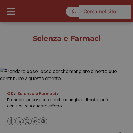
Giovedì 6 Agosto 2026
Scienza e Farmaci
Scienza e Farmaci
Cronache
QS
»
Scienza e Farmaci
»
Prendere peso: ecco perché mangiare di notte può
Governo e Parlamento
contribuire a questo effetto
Regioni e Asl
Lavoro e Professioni