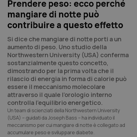
Prendere peso: ecco perché
mangiare di notte può
Scienza e Farmaci
contribuire a questo effetto
Studi e Analisi
Si dice che mangiare di notte porti a un
Lettere al direttore
aumento di peso. Uno studio della
Northwestern University (USA) conferma
Edizioni Regionali
sostanzialmente questo concetto,
dimostrando per la prima volta che il
QS Pro
rilascio di energia in forma di calorie può
essere il meccanismo molecolare
Professionisti Sanitari.AI
attraverso il quale l’orologio interno
controlla l’equilibrio energetico.
Abruzzo
QS Pro Gold
Un team di scienziati della Northwestern University
(USA) – guidati da Joseph Bass – ha individuato il
QS Club
Newsletter
meccanismo per cui mangiare di notte è collegato ad
Basilicata
Artrite & artrosi
accumulare peso e sviluppare diabete.