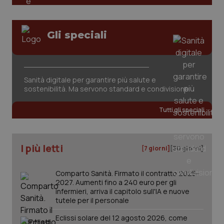
Gli speciali
Sanità digitale per garantire più salute e
tracking-sites-ironfish-
www.quotidianosanita.it
4
sostenibilità. Ma servono standard e condivisione
tracking-enable
settim
2 gior
Tutti gli speciali
tracking-sites-ironfish-
www.quotidianosanita.it
4
I più letti
session-id
settim
[7 giorni]
[30 giorni]
2 gior
Comparto Sanità. Firmato il contratto 2025-
2027. Aumenti fino a 240 euro per gli
infermieri, arriva il capitolo sull'IA e nuove
_ga
1 anno
Google LLC
tutele per il personale
mes
.quotidianosanita.it
Eclissi solare del 12 agosto 2026, come