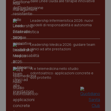
dalle Linee Guida alle terapie innovative
Nome
Fornitore
/
Dominio
Scaden
VISITOR_PRIVACY_METADATA
5 mesi
YouTube
settim
.youtube.com
Leadership Infermieristica 2026: nuovi
modelli di responsabilità e autonomia
Leadership Medica 2026: guidare team
clinici ad alte prestazioni
AI e telemedicina nello studio
odontoiatrico: applicazioni concrete e
uso protetto
CookieScriptConsent
5 mesi
CookieScript
settim
www.quotidianosanita.it