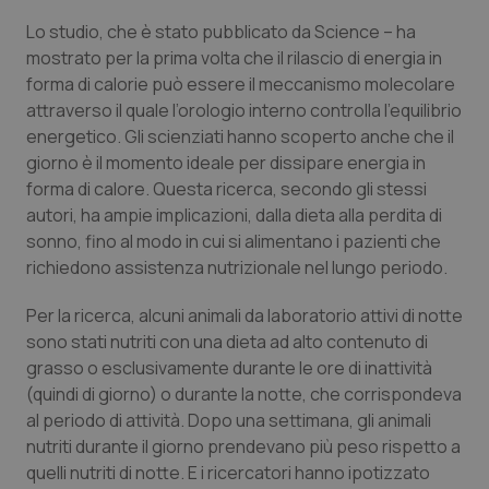
Calabria
Asma & BPCO
Lo studio, che è stato pubblicato da Science – ha
mostrato per la prima volta che il rilascio di energia in
Campania
Car-T
forma di calorie può essere il meccanismo molecolare
attraverso il quale l’orologio interno controlla l’equilibrio
Emilia-Romagna
Colesterolo & coronaropatie
energetico. Gli scienziati hanno scoperto anche che il
giorno è il momento ideale per dissipare energia in
Friuli Venezia Giulia
Dermatite Atopica
forma di calore. Questa ricerca, secondo gli stessi
autori, ha ampie implicazioni, dalla dieta alla perdita di
sonno, fino al modo in cui si alimentano i pazienti che
Lazio
Diabete & glucometri
richiedono assistenza nutrizionale nel lungo periodo.
Liguria
Disturbi dell’umore
Per la ricerca, alcuni animali da laboratorio attivi di notte
sono stati nutriti con una dieta ad alto contenuto di
Lombardia
Dolore
grasso o esclusivamente durante le ore di inattività
(quindi di giorno) o durante la notte, che corrispondeva
Marche
Donna & Salute
al periodo di attività. Dopo una settimana, gli animali
nutriti durante il giorno prendevano più peso rispetto a
Molise
Epatiti
quelli nutriti di notte. E i ricercatori hanno ipotizzato