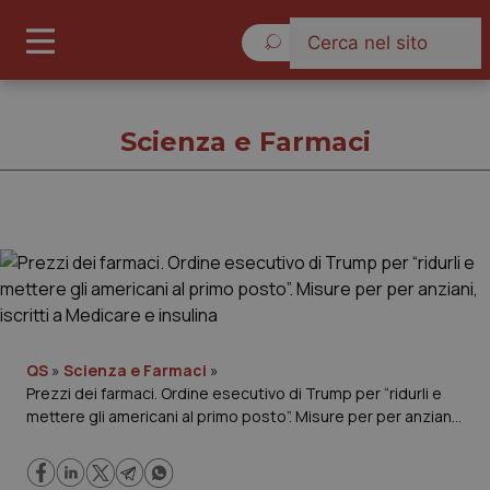
Giovedì 6 Agosto 2026
Scienza e Farmaci
Scienza e Farmaci
Cronache
Governo e Parlamento
QS
»
Scienza e Farmaci
»
Prezzi dei farmaci. Ordine esecutivo di Trump per “ridurli e
mettere gli americani al primo posto”. Misure per per anziani,
Regioni e Asl
iscritti a Medicare e insulina
Lavoro e Professioni