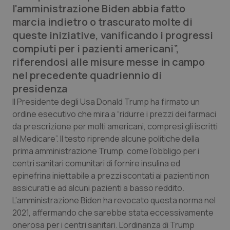
l'amministrazione Biden abbia fatto
Calabria
Asma & BPCO
marcia indietro o trascurato molte di
queste iniziative, vanificando i progressi
Campania
Car-T
compiuti per i pazienti americani”,
riferendosi alle misure messe in campo
Emilia-Romagna
Colesterolo & coronaropatie
nel precedente quadriennio di
presidenza
Friuli Venezia Giulia
Dermatite Atopica
Il Presidente degli Usa Donald Trump ha firmato un
ordine esecutivo che mira a “ridurre i prezzi dei farmaci
Lazio
Diabete & glucometri
da prescrizione per molti americani, compresi gli iscritti
al Medicare”. Il testo riprende alcune politiche della
Liguria
Disturbi dell’umore
prima amministrazione Trump, come l’obbligo per i
centri sanitari comunitari di fornire insulina ed
Lombardia
Dolore
epinefrina iniettabile a prezzi scontati ai pazienti non
assicurati e ad alcuni pazienti a basso reddito.
Marche
Donna & Salute
L’amministrazione Biden ha revocato questa norma nel
2021, affermando che sarebbe stata eccessivamente
Molise
Epatiti
onerosa per i centri sanitari. L’ordinanza di Trump