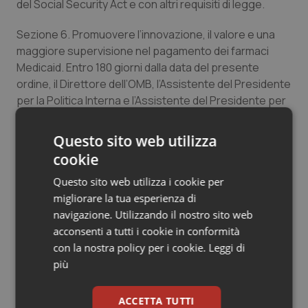
del Social Security Act e con altri requisiti di legge.
Sezione 6. Promuovere l’innovazione, il valore e una
maggiore supervisione nel pagamento dei farmaci
Medicaid.
Entro 180 giorni dalla data del presente
ordine, il Direttore dell’OMB, l’Assistente del Presidente
per la Politica Interna e l’Assistente del Presidente per
la Politica Economica, in coordinamento con il
Segretario, forniranno congiuntamente
Questo sito web utilizza
raccomandazioni al Presidente su come garantire al
cookie
meglio che i produttori paghino rimborsi accurati per i
Questo sito web utilizza i cookie per
farmaci Medicaid, in conformità con la sezione 1927 del
migliorare la tua esperienza di
Social Security Act, promuovano l’innovazione nelle
navigazione. Utilizzando il nostro sito web
metodologie di pagamento dei farmaci Medicaid,
acconsenti a tutti i cookie in conformità
colleghino i pagamenti per i farmaci al valore ottenuto
con la nostra policy per i cookie.
Leggi di
e supportino gli Stati nella gestione della spesa
più
farmaceutica.
Sezione 7. Accesso a farmaci salvavita a prezzi
ACCETTA TUTTI