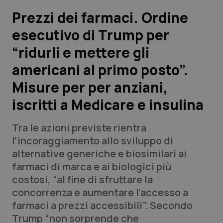
Prezzi dei farmaci. Ordine
Scienza e Farmaci
esecutivo di Trump per
“ridurli e mettere gli
Studi e Analisi
americani al primo posto”.
Lettere al direttore
Misure per per anziani,
Edizioni Regionali
iscritti a Medicare e insulina
QS Pro
Tra le azioni previste rientra
l'incoraggiamento allo sviluppo di
Professionisti Sanitari.AI
alternative generiche e biosimilari ai
farmaci di marca e ai biologici più
costosi, “al fine di sfruttare la
Abruzzo
QS Pro Gold
concorrenza e aumentare l'accesso a
QS Club
Newsletter
farmaci a prezzi accessibili”. Secondo
Basilicata
Artrite & artrosi
Trump “n
on sorprende che