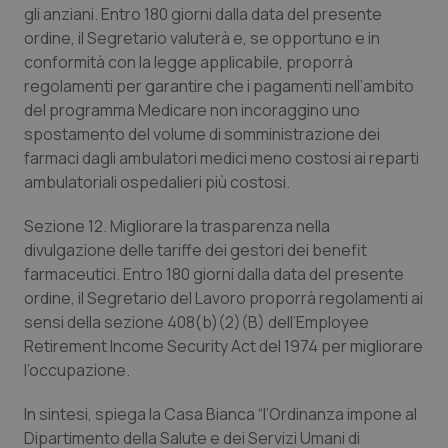
gli anziani. Entro 180 giorni dalla data del presente
ordine, il Segretario valuterà e, se opportuno e in
conformità con la legge applicabile, proporrà
regolamenti per garantire che i pagamenti nell’ambito
del programma Medicare non incoraggino uno
spostamento del volume di somministrazione dei
farmaci dagli ambulatori medici meno costosi ai reparti
ambulatoriali ospedalieri più costosi.
Sezione 12. Migliorare la trasparenza nella
divulgazione delle tariffe dei gestori dei benefit
farmaceutici. Entro 180 giorni dalla data del presente
ordine, il Segretario del Lavoro proporrà regolamenti ai
sensi della sezione 408(b)(2)(B) dell’Employee
Retirement Income Security Act del 1974 per migliorare
l’occupazione.
PHPSESSID
Sessio
PHP.net
In sintesi, spiega la Casa Bianca “l’Ordinanza impone al
www.quotidianosanita.it
Dipartimento della Salute e dei Servizi Umani di