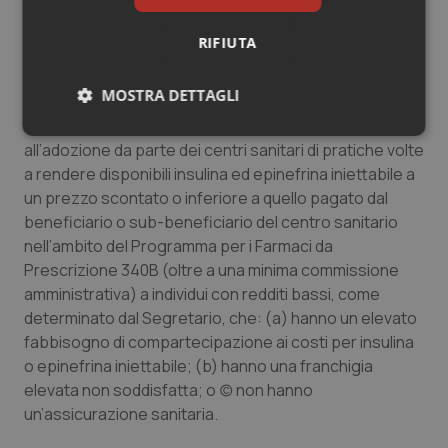
accessibili. Entro 90 giorni dalla data del presente
ordine, ove appropriato e in conformità con la legge
RIFIUTA
applicabile, il Segretario adotterà misure per garantire
la disponibilità di future sovvenzioni ai sensi della
MOSTRA DETTAGLI
sezione 330(e) del Public Health Service Act, come
modificato, 42 U.S.C.
254b(e), sono subordinate
Necessari
Statistici
Marketing
all’adozione da parte dei centri sanitari di pratiche volte
a rendere disponibili insulina ed epinefrina iniettabile a
un prezzo scontato o inferiore a quello pagato dal
beneficiario o sub-beneficiario del centro sanitario
nell’ambito del Programma per i Farmaci da
Prescrizione 340B (oltre a una minima commissione
Necessari
Statistici
Marketing
amministrativa) a individui con redditi bassi, come
determinato dal Segretario, che: (a) hanno un elevato
I cookie necessari contribuiscono a rendere fruibile il
sito web abilitandone funzionalità di base quali la
fabbisogno di compartecipazione ai costi per insulina
navigazione sulle pagine e l'accesso alle aree
o epinefrina iniettabile;
(b) hanno una franchigia
protette del sito. Il sito web non è in grado di
funzionare correttamente senza questi cookie.
elevata non soddisfatta; o (c) non hanno
Nome
Fornitore
/
Dominio
Scaden
un’assicurazione sanitaria.
VISITOR_PRIVACY_METADATA
5 mesi
YouTube