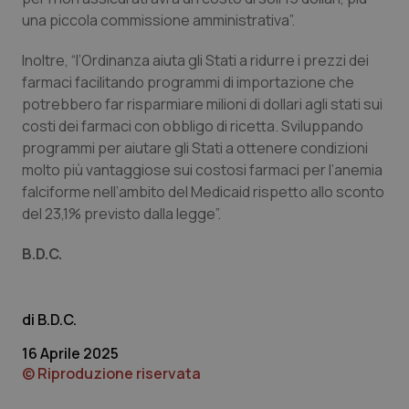
una piccola commissione amministrativa”.
Inoltre, “l’Ordinanza aiuta gli Stati a ridurre i prezzi dei
Fornitore
/
Nome
Scadenza
Descrizion
Dominio
farmaci facilitando programmi di importazione che
Nome
Fornitore
/
Dominio
Scadenza
Des
_ga_0VMQEQKQ1N
.quotidianosanita.it
1 anno 1
Questo
potrebbero far risparmiare milioni di dollari agli stati sui
mese
cookie
VISITOR_INFO1_LIVE
5 mesi 4
Que
Google LLC
costi dei farmaci con obbligo di ricetta. Sviluppando
viene
settimane
imp
.youtube.com
utilizzato
You
programmi per aiutare gli Stati a ottenere condizioni
da Google
ten
Analytics
pre
molto più vantaggiose sui costosi farmaci per l’anemia
per
del
mantener
falciforme nell’ambito del Medicaid rispetto allo sconto
vid
lo stato
inco
del 23,1% previsto dalla legge”.
della
può
sessione.
det
vis
B.D.C.
web
uti
nuo
ver
dell
B.D.C.
You
__Secure-YNID
.youtube.com
5 mesi 4
Que
16 Aprile 2025
settimane
imp
You
© Riproduzione riservata
ten
pre
del