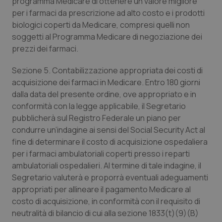
programma Medicare di ottenere un valore migliore
per i farmaci da prescrizione ad alto costo e i prodotti
biologici coperti da Medicare, compresi quelli non
soggetti al Programma Medicare di negoziazione dei
prezzi dei farmaci.
Sezione 5. Contabilizzazione appropriata dei costi di
acquisizione dei farmaci in Medicare.
Entro 180 giorni
dalla data del presente ordine, ove appropriato e in
conformità con la legge applicabile, il Segretario
pubblicherà sul Registro Federale un piano per
condurre un’indagine ai sensi del Social Security Act al
fine di determinare il costo di acquisizione ospedaliera
per i farmaci ambulatoriali coperti presso i reparti
ambulatoriali ospedalieri.
Al termine di tale indagine, il
Segretario valuterà e proporrà eventuali adeguamenti
appropriati per allineare il pagamento Medicare al
costo di acquisizione, in conformità con il requisito di
neutralità di bilancio di cui alla sezione 1833(t)(9)(B)