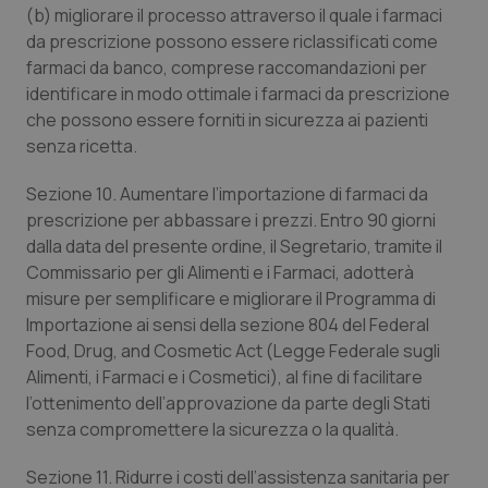
(b) migliorare il processo attraverso il quale i farmaci
da prescrizione possono essere riclassificati come
farmaci da banco, comprese raccomandazioni per
identificare in modo ottimale i farmaci da prescrizione
che possono essere forniti in sicurezza ai pazienti
tracking-sites-ironfish-
www.quotidianosanita.it
4
senza ricetta.
tracking-enable
settim
2 gior
Sezione 10. Aumentare l’importazione di farmaci da
prescrizione per abbassare i prezzi. Entro 90 giorni
dalla data del presente ordine, il Segretario, tramite il
tracking-sites-ironfish-
www.quotidianosanita.it
4
session-id
settim
Commissario per gli Alimenti e i Farmaci, adotterà
2 gior
misure per semplificare e migliorare il Programma di
Importazione ai sensi della sezione 804 del Federal
Food, Drug, and Cosmetic Act (Legge Federale sugli
Alimenti, i Farmaci e i Cosmetici), al fine di facilitare
_ga
1 anno
Google LLC
mes
.quotidianosanita.it
l’ottenimento dell’approvazione da parte degli Stati
senza compromettere la sicurezza o la qualità.
Sezione 11. Ridurre i costi dell’assistenza sanitaria per