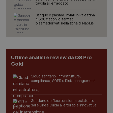
named-enable
2 giorni
dal
tavola a Ferragosto
per 
sis
sol
Sangue e plasma. Inviati in Palestina
ute
ide
4.600 flaconi di farmaci
Wel
plasmaderivati nella zona di Nablus
Ultime analisi e review da QS Pro
Gold
Cloud sanitario: infrastrutture,
compliance, GDPR e Risk management
Gestione dell'Ipertensione resistente:
dalle Linee Guida alle terapie innovative