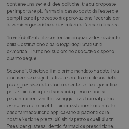
contiene una serie di idee politiche, tra cui proposte
Piemonte
HIV
per importare più farmaci a basso costo dall’estero e
semplificare il processo di approvazione federale per
le versioni generiche e biosimilari dei farmaci di marca.
Provincia Autonoma di Bolzano
Infezioni & Febbre
“In virtù dell’autorità conferitami in qualità di Presidente
Provincia Autonoma di Trento
Ipertensione & Scompenso
dalla Costituzione e dalle leggi degli Stati Uniti
d’America”, Trump nel suo ordine esecutivo dispone
Puglia
Malattie rare
quanto segue:
Sardegna
Malattia di Crohn & Rettocolite Ulcerosa
Sezione 1. Obiettivo. Il mio primo mandato ha dato il via
a numerose e significative azioni, tra cui alcune delle
più aggressive della storia recente, volte a garantire
Sicilia
Neuroscienze & patologie neurodegenerative
prezzi più bassi per i farmaci da prescrizione ai
pazienti americani.
Il messaggio era chiaro: il potere
Toscana
Obesità
esecutivo non sarebbe più rimasto inerte mentre le
case farmaceutiche applicavano ai pazienti della
Umbria
Oftalmologia
nostra Nazione prezzi più alti rispetto a quelli di altri
Paesi per gli stessi identici farmaci da prescrizione,