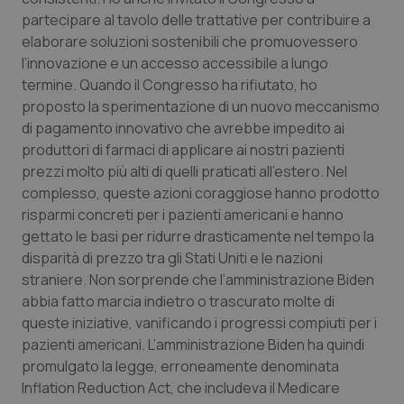
partecipare al tavolo delle trattative per contribuire a
Salute orale & impianti
elaborare soluzioni sostenibili che promuovessero
l’innovazione e un accesso accessibile a lungo
Sangue & coagulazione
termine.
Quando il Congresso ha rifiutato, ho
proposto la sperimentazione di un nuovo meccanismo
Tiroide
di pagamento innovativo che avrebbe impedito ai
produttori di farmaci di applicare ai nostri pazienti
Tumore al seno
prezzi molto più alti di quelli praticati all’estero.
Nel
complesso, queste azioni coraggiose hanno prodotto
Tumore ovarico
risparmi concreti per i pazienti americani e hanno
gettato le basi per ridurre drasticamente nel tempo la
Tumori del Polmone & Testa Collo
disparità di prezzo tra gli Stati Uniti e le nazioni
straniere.
Non sorprende che l’amministrazione Biden
abbia fatto marcia indietro o trascurato molte di
Tumori gastrointestinali
queste iniziative, vanificando i progressi compiuti per i
pazienti americani.
L’amministrazione Biden ha quindi
Ulcera & Reflusso
promulgato la legge, erroneamente denominata
Inflation Reduction Act, che includeva il Medicare
Vaccini