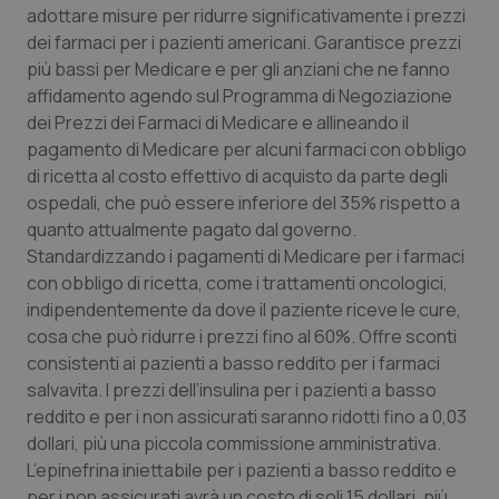
adottare misure per ridurre significativamente i prezzi
dei farmaci per i pazienti americani. Garantisce prezzi
più bassi per Medicare e per gli anziani che ne fanno
affidamento agendo sul Programma di Negoziazione
dei Prezzi dei Farmaci di Medicare e allineando il
pagamento di Medicare per alcuni farmaci con obbligo
di ricetta al costo effettivo di acquisto da parte degli
ospedali, che può essere inferiore del 35% rispetto a
quanto attualmente pagato dal governo.
Standardizzando i pagamenti di Medicare per i farmaci
con obbligo di ricetta, come i trattamenti oncologici,
indipendentemente da dove il paziente riceve le cure,
cosa che può ridurre i prezzi fino al 60%. Offre sconti
_ga_KM60CM4NPH
.quotidianosanita.it
1 anno
consistenti ai pazienti a basso reddito per i farmaci
mes
salvavita. I prezzi dell’insulina per i pazienti a basso
reddito e per i non assicurati saranno ridotti fino a 0,03
dollari, più una piccola commissione amministrativa.
L’epinefrina iniettabile per i pazienti a basso reddito e
per i non assicurati avrà un costo di soli 15 dollari, più