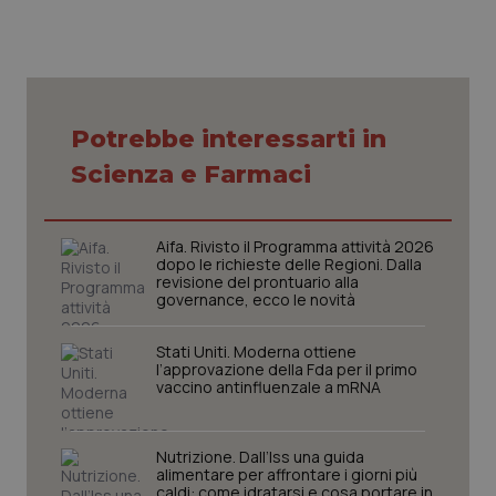
vid
inco
può
det
vis
web
uti
nuo
Potrebbe interessarti in
ver
dell
Scienza e Farmaci
You
YSC
Sessione
Que
Google LLC
imp
.youtube.com
You
Aifa. Rivisto il Programma attività 2026
ten
dopo le richieste delle Regioni. Dalla
vis
vid
revisione del prontuario alla
governance, ecco le novità
__Secure-
.youtube.com
5 mesi 4
Que
ROLLOUT_TOKEN
settimane
imp
You
Stati Uniti. Moderna ottiene
ges
l’approvazione della Fda per il primo
del
vaccino antinfluenzale a mRNA
e d
per
del
ute
Nutrizione. Dall’Iss una guida
tracking-sites-
www.quotidianosanita.it
4
Que
alimentare per affrontare i giorni più
ironfish-tracking-
settimane
imp
caldi: come idratarsi e cosa portare in