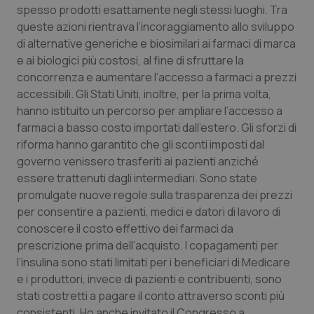
Valle D’Aosta
Oncodermatologia
spesso prodotti esattamente negli stessi luoghi.
Tra
queste azioni rientrava l’incoraggiamento allo sviluppo
Veneto
Oncoematologia
di alternative generiche e biosimilari ai farmaci di marca
e ai biologici più costosi, al fine di sfruttare la
Oncologia & Nutrizione
concorrenza e aumentare l’accesso a farmaci a prezzi
accessibili.
Gli Stati Uniti, inoltre, per la prima volta,
hanno istituito un percorso per ampliare l’accesso a
Psoriasi & pelle
farmaci a basso costo importati dall’estero.
Gli sforzi di
riforma hanno garantito che gli sconti imposti dal
Quotidiano Cardiologia
governo venissero trasferiti ai pazienti anziché
essere trattenuti dagli intermediari.
Sono state
Quotidiano Chirurgia
promulgate nuove regole sulla trasparenza dei prezzi
per consentire a pazienti, medici e datori di lavoro di
Quotidiano Oncologia
conoscere il costo effettivo dei farmaci da
prescrizione prima dell’acquisto.
I copagamenti per
Quotidiano Pediatria
l’insulina sono stati limitati per i beneficiari di Medicare
e i produttori, invece di pazienti e contribuenti, sono
Rene & patologie urogenitali
stati costretti a pagare il conto attraverso sconti più
consistenti.
Ho anche invitato il Congresso a