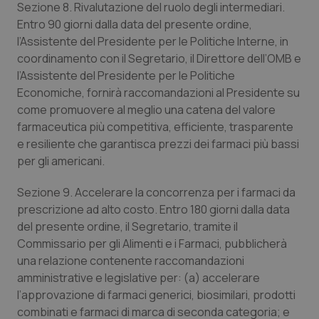
settim
.youtube.com
Sezione 8. Rivalutazione del ruolo degli intermediari.
Entro 90 giorni dalla data del presente ordine,
l’Assistente del Presidente per le Politiche Interne, in
coordinamento con il Segretario, il Direttore dell’OMB e
l’Assistente del Presidente per le Politiche
Economiche, fornirà raccomandazioni al Presidente su
come promuovere al meglio una catena del valore
farmaceutica più competitiva, efficiente, trasparente
e resiliente che garantisca prezzi dei farmaci più bassi
per gli americani.
Sezione 9. Accelerare la concorrenza per i farmaci da
prescrizione ad alto costo.
Entro 180 giorni dalla data
CookieScriptConsent
5 mesi
del presente ordine, il Segretario, tramite il
CookieScript
settim
www.quotidianosanita.it
Commissario per gli Alimenti e i Farmaci, pubblicherà
una relazione contenente raccomandazioni
amministrative e legislative per: (a) accelerare
l’approvazione di farmaci generici, biosimilari, prodotti
combinati e farmaci di marca di seconda categoria;
e