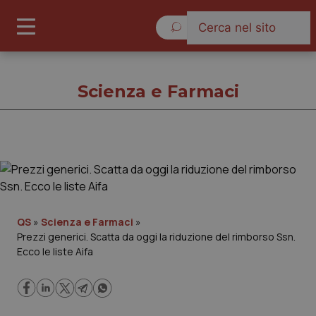
Giovedì 6 Agosto 2026
Scienza e Farmaci
Scienza e Farmaci
Cronache
QS
»
Scienza e Farmaci
»
Prezzi generici. Scatta da oggi la riduzione del rimborso Ssn.
Governo e Parlamento
Ecco le liste Aifa
Regioni e Asl
Lavoro e Professioni