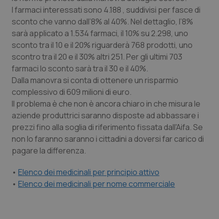
Calabria
Asma & BPCO
I farmaci interessati sono 4.188 , suddivisi per fasce di
sconto che vanno dall’8% al 40%. Nel dettaglio, l’8%
Campania
Car-T
sarà applicato a 1.534 farmaci, il 10% su 2.298, uno
sconto tra il 10 e il 20% riguarderà 768 prodotti, uno
scontro tra il 20 e il 30% altri 251. Per gli ultimi 703
Emilia-Romagna
Colesterolo & coronaropatie
farmaci lo sconto sarà tra il 30 e il 40%.
Dalla manovra si conta di ottenere un risparmio
Friuli Venezia Giulia
Dermatite Atopica
complessivo di 609 milioni di euro.
Il problema è che non è ancora chiaro in che misura le
Lazio
Diabete & glucometri
aziende produttrici saranno disposte ad abbassare i
prezzi fino alla soglia di riferimento fissata dall'Aifa. Se
Liguria
Disturbi dell’umore
non lo faranno saranno i cittadini a doversi far carico di
pagare la differenza.
Lombardia
Dolore
•
Elenco dei medicinali per principio attivo
•
Elenco dei medicinali per nome commerciale
Marche
Donna & Salute
Molise
Epatiti