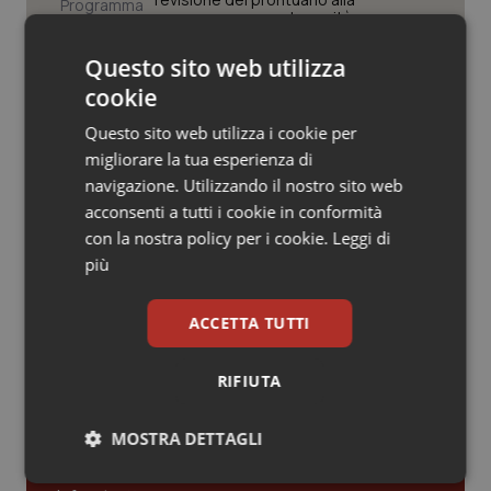
Valle D’Aosta
Oncodermatologia
governance, ecco le novità
Veneto
Oncoematologia
Questo sito web utilizza
Stati Uniti. Moderna ottiene
l’approvazione della Fda per il primo
cookie
vaccino antinfluenzale a mRNA
Oncologia & Nutrizione
Questo sito web utilizza i cookie per
migliorare la tua esperienza di
Psoriasi & pelle
Desogestrel ed etonogestrel. Lieve
navigazione. Utilizzando il nostro sito web
aumento del rischio di meningioma in
caso di uso prolungato. Aifa e Ema
acconsenti a tutti i cookie in conformità
aggiornano le controindicazioni
Quotidiano Cardiologia
con la nostra policy per i cookie.
Leggi di
più
Quotidiano Chirurgia
ACCETTA TUTTI
Quotidiano Oncologia
Ultime analisi e review da QS Pro
Gold
RIFIUTA
Quotidiano Pediatria
MOSTRA DETTAGLI
Cloud sanitario: infrastrutture,
Rene & patologie urogenitali
compliance, GDPR e Risk management
Necessari
Statistici
Marketing