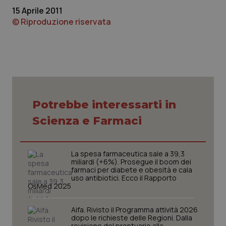
15 Aprile 2011
Piemonte
HIV
© Riproduzione riservata
Provincia Autonoma di Bolzano
Infezioni & Febbre
Provincia Autonoma di Trento
Ipertensione & Scompenso
Puglia
Malattie rare
Potrebbe interessarti in
Scienza e Farmaci
Sardegna
Malattia di Crohn & Rettocolite Ulcerosa
Sicilia
Neuroscienze & patologie neurodegenerative
La spesa farmaceutica sale a 39,3
miliardi (+6%). Prosegue il boom dei
farmaci per diabete e obesità e cala
Toscana
Obesità
uso antibiotici. Ecco il Rapporto
OsMed 2025
Umbria
Oftalmologia
Aifa. Rivisto il Programma attività 2026
dopo le richieste delle Regioni. Dalla
revisione del prontuario alla