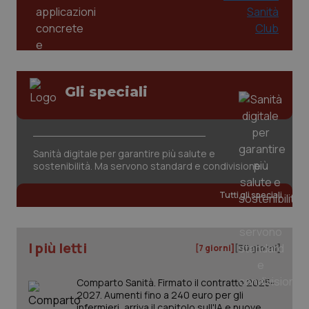
Gli speciali
CookieScriptConsent
5 mesi
CookieScript
settim
www.quotidianosanita.it
Sanità digitale per garantire più salute e
sostenibilità. Ma servono standard e condivisione
Tutti gli speciali
I più letti
[7 giorni]
[30 giorni]
Comparto Sanità. Firmato il contratto 2025-
tracking-sites-ironfish-
www.quotidianosanita.it
4
2027. Aumenti fino a 240 euro per gli
tracking-enable
settim
infermieri, arriva il capitolo sull'IA e nuove