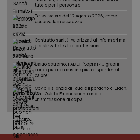
2 gior
tutele per il personale
Eclissi solare del 12 agosto 2026, come
osservarla in sicurezza
tracking-sites-ironfish-
www.quotidianosanita.it
4
session-id
settim
2 gior
Contratto sanità, valorizzati gli infermieri ma
penalizzate le altre professioni
_ga
1 anno
Caldo estremo, FADOI: “Sopra i 40 gradi il
Google LLC
mes
.quotidianosanita.it
corpo può non riuscire più a disperdere il
calore”
Covid. Il silenzio di Fauci e il perdono di Biden.
Ma il Quinto Emendamento non è
un’ammissione di colpa