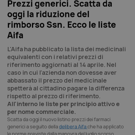
Prezzi generici. Scatta da
oggi la riduzione del
Scienza e Farmaci
rimborso Ssn. Ecco le liste
Studi e Analisi
Aifa
Lettere al direttore
L'Aifa ha pubblicato la lista dei medicinali
equivalenti con i relativi prezzi di
Edizioni Regionali
riferimento aggiornati al 14 aprile. Nel
caso in cui l'azienda non dovesse aver
QS Pro
abbassato il prezzo del medicinale
spetterà al cittadino pagare la differenza
Professionisti Sanitari.AI
rispetto al prezzo di riferimento.
All'interno le liste per principio attivo e
Abruzzo
QS Pro Gold
per nome commerciale.
Scatta da oggi il nuovo listino prezzi dei farmaci
QS Club
Newsletter
Basilicata
Artrite & artrosi
generici a seguito della
delibera Aifa
che ha applicato
le norme previste dalla manovra del luglio scorso.