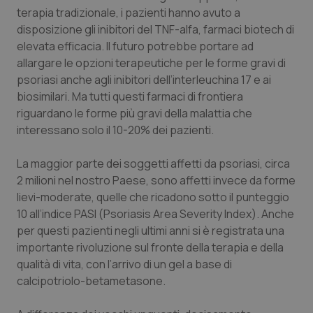
terapia tradizionale, i pazienti hanno avuto a
Piemonte
HIV
disposizione gli inibitori del TNF-alfa, farmaci biotech di
elevata efficacia. Il futuro potrebbe portare ad
Provincia Autonoma di Bolzano
Infezioni & Febbre
allargare le opzioni terapeutiche per le forme gravi di
psoriasi anche agli inibitori dell’interleuchina 17 e ai
biosimilari. Ma tutti questi farmaci di frontiera
Provincia Autonoma di Trento
Ipertensione & Scompenso
riguardano le forme più gravi della malattia che
interessano solo il 10-20% dei pazienti.
Puglia
Malattie rare
La maggior parte dei soggetti affetti da psoriasi, circa
Sardegna
Malattia di Crohn & Rettocolite Ulcerosa
2 milioni nel nostro Paese, sono affetti invece da forme
lievi-moderate, quelle che ricadono sotto il punteggio
Sicilia
Neuroscienze & patologie neurodegenerative
10 all’indice PASI (
Psoriasis Area Severity Index
). Anche
per questi pazienti negli ultimi anni si è registrata una
Toscana
Obesità
importante rivoluzione sul fronte della terapia e della
qualità di vita, con l’arrivo di un gel a base di
Umbria
Oftalmologia
calcipotriolo-betametasone.