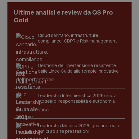
CookieScriptConsent
5 mesi
CookieScript
Ultime analisi e review da QS Pro
settim
www.quotidianosanita.it
Gold
Cloud sanitario: infrastrutture,
compliance, GDPR e Risk management
Gestione dell'Ipertensione resistente:
dalle Linee Guida alle terapie innovative
tracking-sites-ironfish-
www.quotidianosanita.it
4
tracking-enable
settim
Leadership Infermieristica 2026: nuovi
2 gior
modelli di responsabilità e autonomia
tracking-sites-ironfish-
www.quotidianosanita.it
4
Leadership Medica 2026: guidare team
session-id
settim
clinici ad alte prestazioni
2 gior