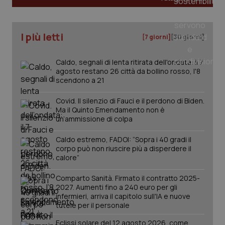
I più letti
[7 giorni]
[30 giorni]
PHPSESSID
Sessio
PHP.net
Caldo, segnali di lenta ritirata dell'ondata: il 7
www.quotidianosanita.it
agosto restano 26 città da bollino rosso, l'8
scendono a 21
Covid. Il silenzio di Fauci e il perdono di Biden.
Ma il Quinto Emendamento non è
un’ammissione di colpa
Caldo estremo, FADOI: “Sopra i 40 gradi il
corpo può non riuscire più a disperdere il
calore”
Comparto Sanità. Firmato il contratto 2025-
2027. Aumenti fino a 240 euro per gli
infermieri, arriva il capitolo sull'IA e nuove
tutele per il personale
Eclissi solare del 12 agosto 2026, come