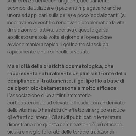
A differenza dei vecchi unguenti, decisamente
Valle D’Aosta
Oncodermatologia
scomodi da utilizzare (i pazienti impiegavano anche
un’ora ad applicarli sulla pelle) e poco ‘socializzanti’ (si
Veneto
Oncoematologia
incollavano ai vestiti e rendevano problematica la vita
di relazione o l’attività sportiva), questo gel va
Oncologia & Nutrizione
applicato una sola volta al giorno e l’operazione
avviene maniera rapida. Il gel inoltre si asciuga
Psoriasi & pelle
rapidamente e non si incolla ai vestiti.
Quotidiano Cardiologia
Ma al di là della praticità cosmetologica, che
rappresenta naturalmente un
plus
sul fronte della
Quotidiano Chirurgia
compliance
al trattamento, il gel lipofilo a base di
calcipotriolo-betametasone è molto efficace
.
L’associazione di un antiinfiammatorio
Quotidiano Oncologia
corticosteroideo ad elevata efficacia con un derivato
della vitamina D ha infatti un effetto sinergico e riduce
Quotidiano Pediatria
gli effetti collaterali. Gli studi pubblicati in letteratura
dimostrano che questa combinazione è più efficace,
Rene & patologie urogenitali
sicura e meglio tollerata delle terapie tradizionali.