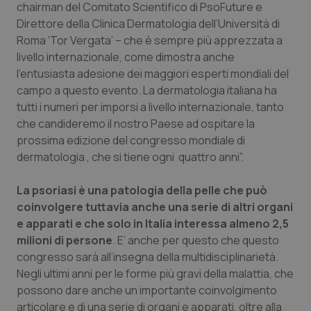
chairman
del Comitato Scientifico di PsoFuture e
Calabria
Asma & BPCO
Direttore della Clinica Dermatologia dell’Università di
Roma ‘Tor Vergata’ – che è sempre più apprezzata a
Campania
Car-T
livello internazionale, come dimostra anche
l’entusiasta adesione dei maggiori esperti mondiali del
Emilia-Romagna
Colesterolo & coronaropatie
campo a questo evento. La dermatologia italiana ha
tutti i numeri per imporsi a livello internazionale, tanto
Friuli Venezia Giulia
Dermatite Atopica
che candideremo il nostro Paese ad ospitare la
prossima edizione del congresso mondiale di
Lazio
Diabete & glucometri
dermatologia , che si tiene ogni quattro anni”.
La psoriasi è una patologia della pelle che può
Liguria
Disturbi dell’umore
coinvolgere tuttavia anche una serie di altri organi
e apparati e che solo in Italia interessa almeno 2,5
Lombardia
Dolore
milioni di persone
. E’ anche per questo che questo
congresso sarà all’insegna della multidisciplinarietà.
Marche
Donna & Salute
Negli ultimi anni per le forme più gravi della malattia, che
possono dare anche un importante coinvolgimento
Molise
Epatiti
articolare e di una serie di organi e apparati, oltre alla