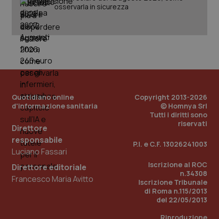
osservarla in sicurezza
_ga_KM60CM4NPH
.quotidianosanita.it
1 anno
mes
Quotidiano online
Copyright 2013-2026
d'informazione sanitaria
© Homnya Srl
Fornitore
/
Nome
Tutti i diritti sono
Scadenza
Descrizion
Dominio
riservati
Nome
Fornitore
/
Dominio
Scadenza
Des
Direttore
_ga_0VMQEQKQ1N
.quotidianosanita.it
1 anno 1
Questo
responsabile
mese
cookie
VISITOR_INFO1_LIVE
5 mesi 4
Que
Google LLC
P.I. e C.F. 13026241003
viene
settimane
imp
.youtube.com
Luciano Fassari
utilizzato
You
da Google
ten
Iscrizione al ROC
Direttore editoriale
Analytics
pre
n.34308
per
del
Francesco Maria Avitto
mantener
vid
Iscrizione Tribunale
lo stato
inco
di Roma n.115/2013
della
può
del 22/05/2013
sessione.
det
vis
web
Riproduzione