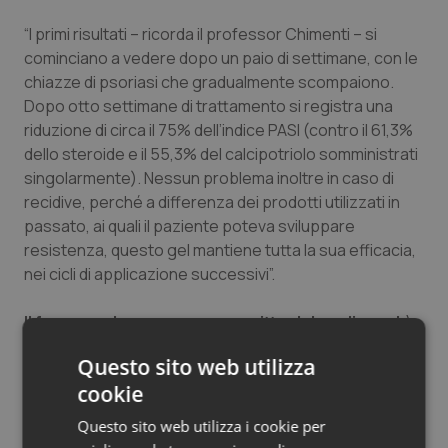
Salute orale & impianti
“I primi risultati – ricorda il professor Chimenti – si
cominciano a vedere dopo un paio di settimane, con le
Sangue & coagulazione
chiazze di psoriasi che gradualmente scompaiono.
Dopo otto settimane di trattamento si registra una
Tiroide
riduzione di circa il 75% dell’indice PASI (contro il 61,3%
dello steroide e il 55,3% del calcipotriolo somministrati
singolarmente). Nessun problema inoltre in caso di
Tumore al seno
recidive, perché a differenza dei prodotti utilizzati in
passato, ai quali il paziente poteva sviluppare
Tumore ovarico
resistenza, questo gel mantiene tutta la sua efficacia,
nei cicli di applicazione successivi”.
Tumori del Polmone & Testa Collo
Il farmaco deve essere prescritto dal medico ed è
Tumori gastrointestinali
in fascia A, per cui non grava sulle finanze del
Questo sito web utilizza
paziente
. Il vero problema rimane tuttavia quello del
Ulcera & Reflusso
cookie
fai-da-te. “Molto spesso- ricorda il professor Chimenti
– questi pazienti perdono tempo con rimedi casalinghi,
Questo sito web utilizza i cookie per
Vaccini
ovviamente inutili, e non si recano dal dermatologo. E’