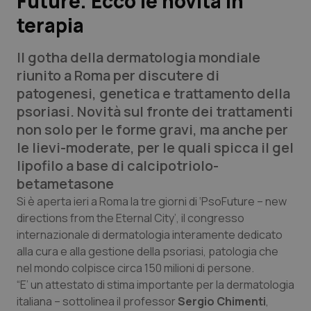
Future. Ecco le novità in
terapia
Scienza e Farmaci
Il gotha della dermatologia mondiale
Studi e Analisi
riunito a Roma per discutere di
patogenesi, genetica e trattamento della
Lettere al direttore
psoriasi. Novità sul fronte dei trattamenti
non solo per le forme gravi, ma anche per
Edizioni Regionali
le lievi-moderate, per le quali spicca il gel
lipofilo a base di calcipotriolo-
QS Pro
betametasone
Si è aperta ieri a Roma la tre giorni di ‘
PsoFuture – new
Professionisti Sanitari.AI
directions from the Eternal City
’, il congresso
internazionale di dermatologia interamente dedicato
Abruzzo
QS Pro Gold
alla cura e alla gestione della psoriasi, patologia che
nel mondo colpisce circa 150 milioni di persone.
QS Club
Newsletter
“E’ un attestato di stima importante per la dermatologia
Basilicata
Artrite & artrosi
italiana – sottolinea il professor
Sergio Chimenti
,