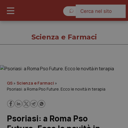
Venerdì 7 Agosto 2026
Scienza e Farmaci
Scienza e Farmaci
Cronache
QS
»
Scienza e Farmaci
»
Psoriasi: a Roma Pso Future. Ecco le novità in terapia
Governo e Parlamento
Regioni e Asl
Psoriasi: a Roma Pso
Lavoro e Professioni