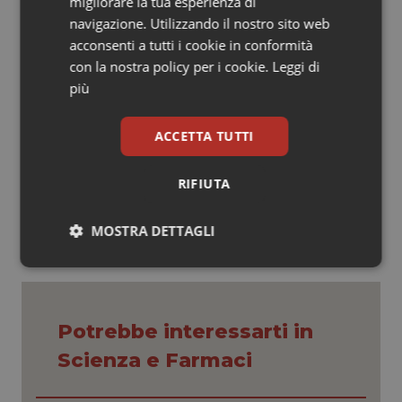
migliorare la tua esperienza di
invece molto importante che la loro patologia sia
navigazione. Utilizzando il nostro sito web
inquadrata dallo specialista perché potrebbe essere
acconsenti a tutti i cookie in conformità
la spia di un problema più grave e perché comunque è
con la nostra policy per i cookie.
Leggi di
solo andando dal dermatologo che si riceve un
più
consiglio prescrittivo in grado di controllare la psoriasi”.
ACCETTA TUTTI
10 Aprile 2015
© Riproduzione riservata
RIFIUTA
MOSTRA DETTAGLI
Necessari
Statistici
Marketing
Potrebbe interessarti in
Scienza e Farmaci
Necessari
Statistici
Marketing