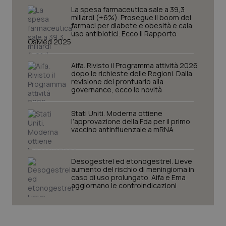
La spesa farmaceutica sale a 39,3
I cookie necessari contribuiscono a rendere fruibile il
miliardi (+6%). Prosegue il boom dei
sito web abilitandone funzionalità di base quali la
farmaci per diabete e obesità e cala
navigazione sulle pagine e l'accesso alle aree
uso antibiotici. Ecco il Rapporto
protette del sito. Il sito web non è in grado di
OsMed 2025
funzionare correttamente senza questi cookie.
Nome
Fornitore
/
Dominio
Scaden
Aifa. Rivisto il Programma attività 2026
dopo le richieste delle Regioni. Dalla
VISITOR_PRIVACY_METADATA
5 mesi
YouTube
revisione del prontuario alla
settim
.youtube.com
governance, ecco le novità
Stati Uniti. Moderna ottiene
l’approvazione della Fda per il primo
vaccino antinfluenzale a mRNA
Desogestrel ed etonogestrel. Lieve
aumento del rischio di meningioma in
caso di uso prolungato. Aifa e Ema
aggiornano le controindicazioni