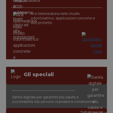
AI e telemedicina nello studio
_ga
1 anno
Google LLC
odontoiatrico: applicazioni concrete e
mes
.quotidianosanita.it
uso protetto
Gli speciali
Sanità digitale per garantire più salute e
sostenibilità. Ma servono standard e condivisione
Tutti gli speciali