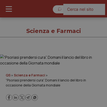
Giovedì 6 Agosto 2026
Scienza e Farmaci
Scienza e Farmaci
Cronache
QS
»
Scienza e Farmaci
»
“Psoriasi prendersi cura”. Domani il lancio del libro in
Governo e Parlamento
occasione della Giornata mondiale
Regioni e Asl
Lavoro e Professioni