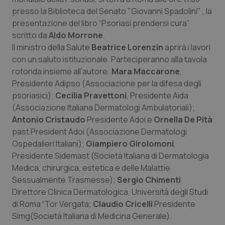
Calabria
Asma & BPCO
presso la Biblioteca del Senato "Giovanni Spadolini" , la
presentazione del libro
“Psoriasi prendersi cura”
Campania
Car-T
scritto da
Aldo Morrone
.
Il ministro della Salute
Beatrice Lorenzin
aprirà i lavori
con un saluto istituzionale. Parteciperanno alla tavola
Emilia-Romagna
Colesterolo & coronaropatie
rotonda insieme all’autore:
Mara Maccarone
,
Presidente Adipso (Associazione per la difesa degli
Friuli Venezia Giulia
Dermatite Atopica
psoriasici);
Cecilia Pravettoni
, Presidente Aida
(Associazione Italiana Dermatologi Ambulatoriali);
Lazio
Diabete & glucometri
Antonio Cristaudo
Presidente Adoi e
Ornella De Pità
past President Adoi (Associazione Dermatologi
Liguria
Disturbi dell’umore
Ospedalieri Italiani);
Giampiero Girolomoni
,
Presidente Sidemast (Società Italiana di Dermatologia
Lombardia
Dolore
Medica, chirurgica, estetica e delle Malattie
Sessualmente Trasmesse);
Sergio Chimenti
Marche
Donna & Salute
Direttore Clinica Dermatologica, Università degli Studi
di Roma “Tor Vergata;
Claudio Cricelli
Presidente
Simg(Società Italiana di Medicina Generale).
Molise
Epatiti