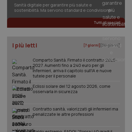
Sanità digitale per garantire più salute e
sostenibilità. Ma servono standard e condivisione
Tutti gli speciali
I più letti
[7 giorni]
[30 giorni]
Comparto Sanità. Firmato il contratto 2025-
2027. Aumenti fino a 240 euro per gli
infermieri, arriva il capitolo sull'IA e nuove
tutele per il personale
Eclissi solare del 12 agosto 2026, come
osservarla in sicurezza
Contratto sanità, valorizzati gli infermieri ma
PHPSESSID
Sessio
PHP.net
penalizzate le altre professioni
www.quotidianosanita.it
Caldo estremo, FADOI: “Sopra i 40 gradi il