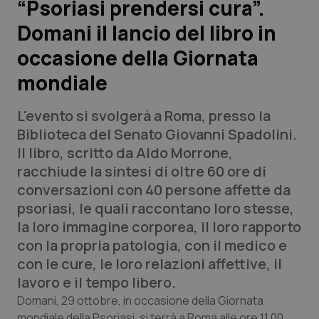
“Psoriasi prendersi cura”.
Domani il lancio del libro in
Scienza e Farmaci
occasione della Giornata
Studi e Analisi
mondiale
Lettere al direttore
L'evento si svolgerà a Roma, presso la
Biblioteca del Senato Giovanni Spadolini.
Edizioni Regionali
Il libro, scritto da Aldo Morrone,
racchiude la sintesi di oltre 60 ore di
QS Pro
conversazioni con 40 persone affette da
psoriasi, le quali raccontano loro stesse,
Professionisti Sanitari.AI
la loro immagine corporea, il loro rapporto
con la propria patologia, con il medico e
Abruzzo
QS Pro Gold
con le cure, le loro relazioni affettive, il
lavoro e il tempo libero.
QS Club
Newsletter
Basilicata
Artrite & artrosi
Domani, 29 ottobre, in occasione della Giornata
mondiale della Psoriasi, si terrà a Roma alle ore 11.00