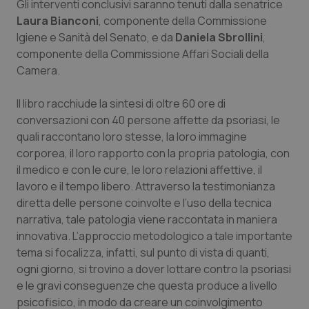
Gli interventi conclusivi saranno tenuti dalla senatrice
Laura Bianconi
, componente della Commissione
Piemonte
HIV
Igiene e Sanità del Senato, e da
Daniela Sbrollini
,
componente della Commissione Affari Sociali della
Provincia Autonoma di Bolzano
Infezioni & Febbre
Camera.
Provincia Autonoma di Trento
Ipertensione & Scompenso
Il libro racchiude la sintesi di oltre 60 ore di
conversazioni con 40 persone affette da psoriasi, le
Puglia
Malattie rare
quali raccontano loro stesse, la loro immagine
corporea, il loro rapporto con la propria patologia, con
Sardegna
Malattia di Crohn & Rettocolite Ulcerosa
il medico e con le cure, le loro relazioni affettive, il
lavoro e il tempo libero. Attraverso la testimonianza
diretta delle persone coinvolte e l’uso della tecnica
Sicilia
Neuroscienze & patologie neurodegenerative
narrativa, tale patologia viene raccontata in maniera
innovativa. L’approccio metodologico a tale importante
Toscana
Obesità
tema si focalizza, infatti, sul punto di vista di quanti,
ogni giorno, si trovino a dover lottare contro la psoriasi
Umbria
Oftalmologia
e le gravi conseguenze che questa produce a livello
psicofisico, in modo da creare un coinvolgimento