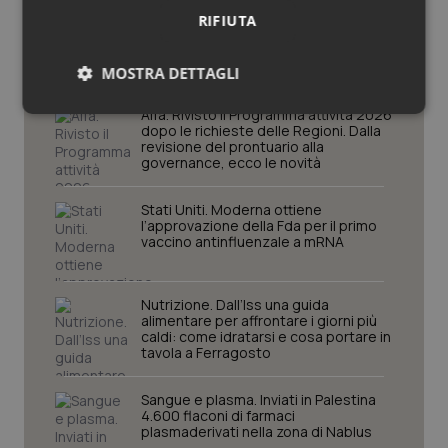
Potrebbe interessarti in
RIFIUTA
Scienza e Farmaci
MOSTRA DETTAGLI
Aifa. Rivisto il Programma attività 2026
Necessari
Statistici
Marketing
dopo le richieste delle Regioni. Dalla
revisione del prontuario alla
governance, ecco le novità
Stati Uniti. Moderna ottiene
l’approvazione della Fda per il primo
vaccino antinfluenzale a mRNA
Necessari
Statistici
Marketing
I cookie necessari contribuiscono a rendere fruibile il
Nutrizione. Dall’Iss una guida
sito web abilitandone funzionalità di base quali la
alimentare per affrontare i giorni più
navigazione sulle pagine e l'accesso alle aree
caldi: come idratarsi e cosa portare in
protette del sito. Il sito web non è in grado di
tavola a Ferragosto
funzionare correttamente senza questi cookie.
Nome
Fornitore
/
Dominio
Scaden
Sangue e plasma. Inviati in Palestina
4.600 flaconi di farmaci
VISITOR_PRIVACY_METADATA
5 mesi
YouTube
plasmaderivati nella zona di Nablus
settim
.youtube.com