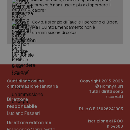
corpo può non riuscire più a disperdere il
calore”
Covid. Il silenzio di Fauci e il perdono di Biden.
Ma il Quinto Emendamento non è
un’ammissione di colpa
Quotidiano online
Copyright 2013-2026
d'informazione sanitaria
© Homnya Srl
_ga_KM60CM4NPH
.quotidianosanita.it
1 anno
mes
Tutti i diritti sono
riservati
Direttore
responsabile
P.I. e C.F. 13026241003
Luciano Fassari
Iscrizione al ROC
Direttore editoriale
n.34308
Francesco Maria Avitto