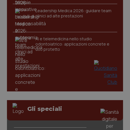
Leadership Medica 2026: guidare team
clinici ad alte prestazioni
tracking-sites-ironfish-
www.quotidianosanita.it
4
tracking-enable
settim
2 gior
AI e telemedicina nello studio
odontoiatrico: applicazioni concrete e
uso protetto
tracking-sites-ironfish-
www.quotidianosanita.it
4
session-id
settim
2 gior
_ga
1 anno
Google LLC
mes
.quotidianosanita.it
Gli speciali