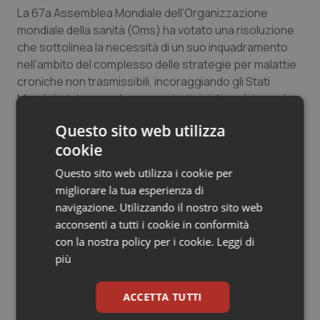
La 67a Assemblea Mondiale dell’Organizzazione
Salute orale & impianti
mondiale della sanità (Oms) ha votato una risoluzione
che sottolinea la necessità di un suo inquadramento
Sangue & coagulazione
nell’ambito del complesso delle strategie per malattie
croniche non trasmissibili, incoraggiando gli Stati
Tiroide
Membri a intraprendere maggiori iniziative al riguardo,
e riconosce l’impatto psicosociale della malattia, che
Tumore al seno
Questo sito web utilizza
condiziona le scelte lavorative e la carriera di chi ne è
cookie
affetto ma anche le sue sfere più intime e personali.
Tumore ovarico
Questo sito web utilizza i cookie per
migliorare la tua esperienza di
28 Ottobre 2014
Tumori del Polmone & Testa Collo
navigazione. Utilizzando il nostro sito web
© Riproduzione riservata
acconsenti a tutti i cookie in conformità
Tumori gastrointestinali
con la nostra policy per i cookie.
Leggi di
più
Ulcera & Reflusso
ACCETTA TUTTI
Vaccini