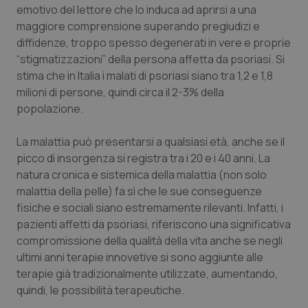
Valle D’Aosta
Oncodermatologia
emotivo del lettore che lo induca ad aprirsi a una
maggiore comprensione superando pregiudizi e
Veneto
Oncoematologia
diffidenze, troppo spesso degenerati in vere e proprie
“stigmatizzazioni” della persona affetta da psoriasi. Si
Oncologia & Nutrizione
stima che in Italia i malati di psoriasi siano tra 1,2 e 1,8
milioni di persone, quindi circa il 2-3% della
popolazione.
Psoriasi & pelle
La malattia può presentarsi a qualsiasi età, anche se il
Quotidiano Cardiologia
picco di insorgenza si registra tra i 20 e i 40 anni. La
natura cronica e sistemica della malattia (non solo
Quotidiano Chirurgia
malattia della pelle) fa sì che le sue conseguenze
fisiche e sociali siano estremamente rilevanti. Infatti, i
Quotidiano Oncologia
pazienti affetti da psoriasi, riferiscono una significativa
compromissione della qualità della vita anche se negli
Quotidiano Pediatria
ultimi anni terapie innovetive si sono aggiunte alle
terapie già tradizionalmente utilizzate, aumentando,
Rene & patologie urogenitali
quindi, le possibilità terapeutiche.