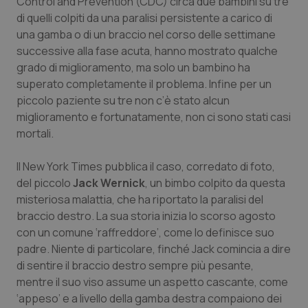
Control and Prevention
(CDC) circa due bambini su tre
di quelli colpiti da una paralisi persistente a carico di
Piemonte
HIV
una gamba o di un braccio nel corso delle settimane
successive alla fase acuta, hanno mostrato qualche
Provincia Autonoma di Bolzano
Infezioni & Febbre
grado di miglioramento, ma solo un bambino ha
superato completamente il problema. Infine per un
Provincia Autonoma di Trento
Ipertensione & Scompenso
piccolo paziente su tre non c’è stato alcun
miglioramento e fortunatamente, non ci sono stati casi
Puglia
Malattie rare
mortali.
Il
New York Times
Sardegna
Malattia di Crohn & Rettocolite Ulcerosa
pubblica il caso, corredato di foto,
del piccolo
Jack Wernick
, un bimbo colpito da questa
misteriosa malattia, che ha riportato la paralisi del
Sicilia
Neuroscienze & patologie neurodegenerative
braccio destro. La sua storia inizia lo scorso agosto
con un comune ‘raffreddore’, come lo definisce suo
Toscana
Obesità
padre. Niente di particolare, finché Jack comincia a dire
di sentire il braccio destro sempre più pesante,
Umbria
Oftalmologia
mentre il suo viso assume un aspetto cascante, come
‘appeso’ e a livello della gamba destra compaiono dei