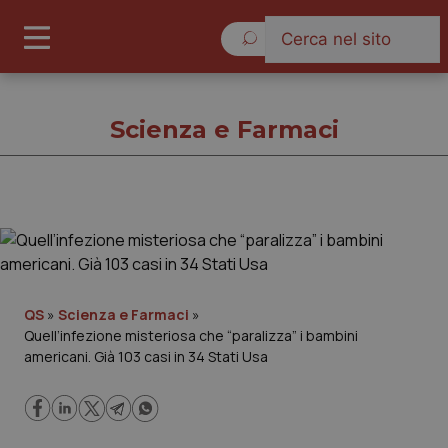
Giovedì 6 Agosto 2026
Scienza e Farmaci
Scienza e Farmaci
Cronache
QS
»
Scienza e Farmaci
»
Quell’infezione misteriosa che “paralizza” i bambini
Governo e Parlamento
americani. Già 103 casi in 34 Stati Usa
Regioni e Asl
Lavoro e Professioni