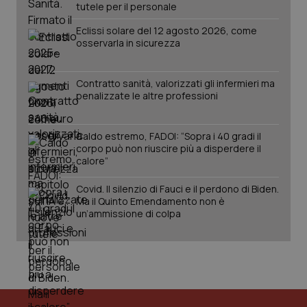
utilizzato
You
tutele per il personale
da Google
ten
Analytics
pre
Eclissi solare del 12 agosto 2026, come
per
del
mantener
osservarla in sicurezza
vid
lo stato
inco
della
può
sessione.
det
vis
Contratto sanità, valorizzati gli infermieri ma
web
penalizzate le altre professioni
uti
nuo
ver
dell
Caldo estremo, FADOI: “Sopra i 40 gradi il
You
corpo può non riuscire più a disperdere il
__Secure-YNID
.youtube.com
5 mesi 4
Que
calore”
settimane
imp
You
ten
Covid. Il silenzio di Fauci e il perdono di Biden.
pre
Ma il Quinto Emendamento non è
del
un’ammissione di colpa
vid
inco
può
det
vis
web
uti
nuo
ver
dell