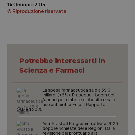
14 Gennaio 2015
© Riproduzione riservata
CookieScriptConsent
5 mesi
CookieScript
settim
www.quotidianosanita.it
Potrebbe interessarti in
Scienza e Farmaci
La spesa farmaceutica sale a 39,3
miliardi (+6%). Prosegue il boom dei
farmaci per diabete e obesità e cala
uso antibiotici. Ecco il Rapporto
OsMed 2025
Aifa. Rivisto il Programma attività 2026
tracking-sites-ironfish-
www.quotidianosanita.it
4
dopo le richieste delle Regioni. Dalla
tracking-enable
settim
revisione del prontuario alla