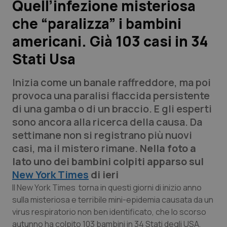
Quell’infezione misteriosa
che “paralizza” i bambini
Scienza e Farmaci
americani. Già 103 casi in 34
Studi e Analisi
Stati Usa
Lettere al direttore
Inizia come un banale raffreddore, ma poi
provoca una paralisi flaccida persistente
Edizioni Regionali
di una gamba o di un braccio. E gli esperti
sono ancora alla ricerca della causa. Da
QS Pro
settimane non si registrano più nuovi
casi, ma il mistero rimane.
Nella foto a
Professionisti Sanitari.AI
lato uno dei bambini colpiti apparso sul
New York Times
di ieri
Abruzzo
QS Pro Gold
Il
New York Times
torna in questi giorni di inizio anno
sulla misteriosa e terribile mini-epidemia causata da un
QS Club
Newsletter
Basilicata
Artrite & artrosi
virus respiratorio non ben identificato, che lo scorso
autunno ha colpito 103 bambini in 34 Stati degli USA,