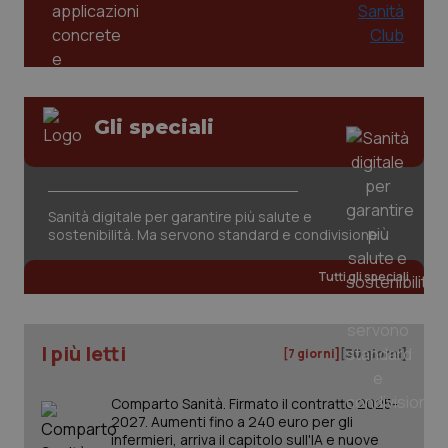
Gli speciali
_ga_KM60CM4NPH
.quotidianosanita.it
1 anno
mes
Sanità digitale per garantire più salute e
sostenibilità. Ma servono standard e condivisione
Tutti gli speciali
I più letti
[7 giorni]
[30 giorni]
Fornitore
/
Nome
Scadenza
Descrizion
Dominio
Nome
Fornitore
/
Dominio
Scadenza
Des
Comparto Sanità. Firmato il contratto 2025-
_ga_0VMQEQKQ1N
.quotidianosanita.it
1 anno 1
Questo
2027. Aumenti fino a 240 euro per gli
mese
cookie
VISITOR_INFO1_LIVE
5 mesi 4
Que
Google LLC
infermieri, arriva il capitolo sull'IA e nuove
viene
settimane
imp
.youtube.com