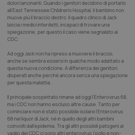
Valle D’Aosta
Oncodermatologia
dolori lancinanti. Quando i genitori decidono di portarlo
all’
East Tennessee Children’s Hospital
, il bambino non
Veneto
Oncoematologia
muove più il braccio destro. Il quadro clinico di Jack
lascia i medici interdetti, incapaci di trovare una
spiegazione; per questo il caso viene segnalato ai
Oncologia & Nutrizione
CDC.
Psoriasi & pelle
Ad oggi Jack non ha ripreso a muovere il braccio,
anche se sembra essersi in qualche modo adattato a
Quotidiano Cardiologia
questa nuova condizione. A differenza dei genitori,
disperati anche perché ancora senza una spiegazione
Quotidiano Chirurgia
per questa malattia.
Quotidiano Oncologia
Il principale sospettato rimane ad oggi l’Enterovirus 68,
ma i CDC non hanno escluso altre cause. Tanto per
Quotidiano Pediatria
cominciare non è stato possibile isolare l’Enterovirus
68 nel liquor di Jack, né in quello degli altri bambini
coinvolti dall’epidemia. Tra gli altri possibili patogeni al
Rene & patologie urogenitali
vaglio dei CDC ci sono altri enterovirus (polio e non-