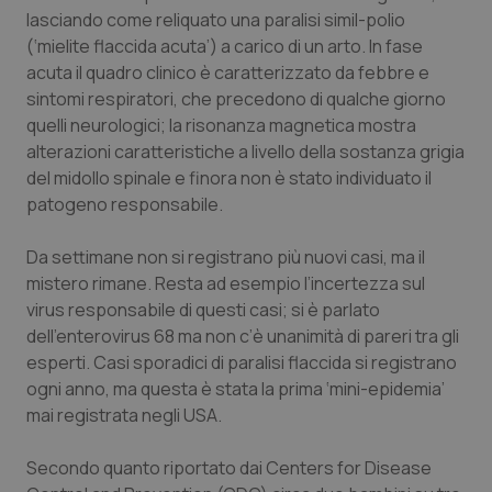
Calabria
Asma & BPCO
lasciando come reliquato una paralisi simil-polio
(‘mielite flaccida acuta’) a carico di un arto. In fase
acuta il quadro clinico è caratterizzato da febbre e
Campania
Car-T
sintomi respiratori, che precedono di qualche giorno
quelli neurologici; la risonanza magnetica mostra
Emilia-Romagna
Colesterolo & coronaropatie
alterazioni caratteristiche a livello della sostanza grigia
del midollo spinale e finora non è stato individuato il
Friuli Venezia Giulia
Dermatite Atopica
patogeno responsabile.
Lazio
Diabete & glucometri
Da settimane non si registrano più nuovi casi, ma il
mistero rimane. Resta ad esempio l’incertezza sul
Liguria
Disturbi dell’umore
virus responsabile di questi casi; si è parlato
dell’enterovirus 68 ma non c’è unanimità di pareri tra gli
Lombardia
Dolore
esperti. Casi sporadici di paralisi flaccida si registrano
ogni anno, ma questa è stata la prima ‘mini-epidemia’
mai registrata negli USA.
Marche
Donna & Salute
Secondo quanto riportato dai
Centers for Disease
Molise
Epatiti