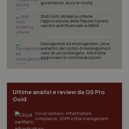
2 gior
governance, ecco le novità
Stati Uniti. Moderna ottiene
l’approvazione della Fda per il primo
tracking-sites-ironfish-
www.quotidianosanita.it
4
vaccino antinfluenzale a mRNA
session-id
settim
2 gior
Desogestrel ed etonogestrel. Lieve
aumento del rischio di meningioma in
caso di uso prolungato. Aifa e Ema
aggiornano le controindicazioni
_ga
1 anno
Google LLC
mes
.quotidianosanita.it
Ultime analisi e review da QS Pro
Gold
Cloud sanitario: infrastrutture,
compliance, GDPR e Risk management