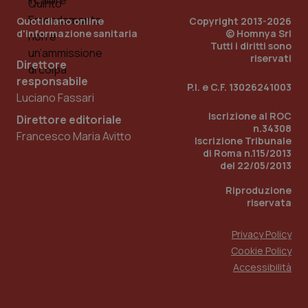
You
Quotidiano online
Copyright 2013-2026
YSC
Sessione
Que
Google LLC
d'informazione sanitaria
© Homnya Srl
imp
.youtube.com
You
Tutti i diritti sono
ten
riservati
Direttore
vis
vid
responsabile
P.I. e C.F. 13026241003
__Secure-
.youtube.com
5 mesi 4
Que
Luciano Fassari
ROLLOUT_TOKEN
settimane
imp
You
Iscrizione al ROC
Direttore editoriale
ges
n.34308
del
Francesco Maria Avitto
Iscrizione Tribunale
e d
per
di Roma n.115/2013
del
del 22/05/2013
ute
Riproduzione
tracking-sites-
www.quotidianosanita.it
4
Que
ironfish-tracking-
settimane
imp
riservata
named-enable
2 giorni
dal
per 
sis
Privacy Policy
sol
ute
Cookie Policy
ide
Accessibilità
Wel