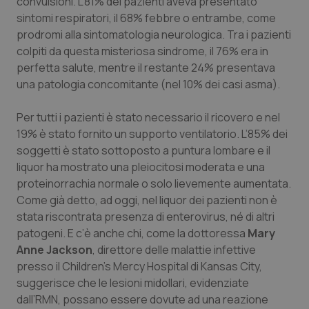
convulsioni. L’81% dei pazienti aveva presentato
sintomi respiratori, il 68% febbre o entrambe, come
prodromi alla sintomatologia neurologica. Tra i pazienti
colpiti da questa misteriosa sindrome, il 76% era in
perfetta salute, mentre il restante 24% presentava
una patologia concomitante (nel 10% dei casi asma).
Per tutti i pazienti è stato necessario il ricovero e nel
19% è stato fornito un supporto ventilatorio. L’85% dei
soggetti è stato sottoposto a puntura lombare e il
liquor ha mostrato una pleiocitosi moderata e una
proteinorrachia normale o solo lievemente aumentata.
Come già detto, ad oggi, nel liquor dei pazienti non è
stata riscontrata presenza di enterovirus, né di altri
patogeni. E c’è anche chi, come la dottoressa
Mary
Anne Jackson
, direttore delle malattie infettive
presso il
Children’s Mercy Hospital
di Kansas City,
suggerisce che le lesioni midollari, evidenziate
dall’RMN, possano essere dovute ad una reazione