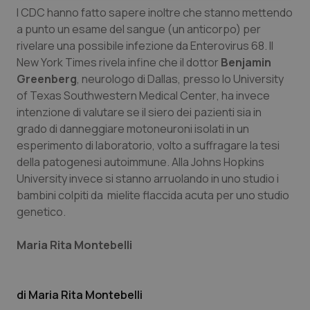
I CDC hanno fatto sapere inoltre che stanno mettendo
a punto un esame del sangue (un anticorpo) per
rivelare una possibile infezione da Enterovirus 68. Il
New York Times
rivela infine che il dottor
Benjamin
Greenberg
, neurologo di Dallas, presso lo
University
Necessari
Statistici
Marketing
of Texas Southwestern Medical Center
, ha invece
intenzione di valutare se il siero dei pazienti sia in
I cookie necessari contribuiscono a rendere fruibile il
grado di danneggiare motoneuroni isolati in un
sito web abilitandone funzionalità di base quali la
navigazione sulle pagine e l'accesso alle aree
esperimento di laboratorio, volto a suffragare la tesi
protette del sito. Il sito web non è in grado di
della patogenesi autoimmune. Alla
Johns Hopkins
funzionare correttamente senza questi cookie.
University
invece si stanno arruolando in uno studio i
Nome
Fornitore
/
Dominio
Scaden
bambini colpiti da mielite flaccida acuta per uno studio
VISITOR_PRIVACY_METADATA
5 mesi
YouTube
genetico.
settim
.youtube.com
Maria Rita Montebelli
Maria Rita Montebelli