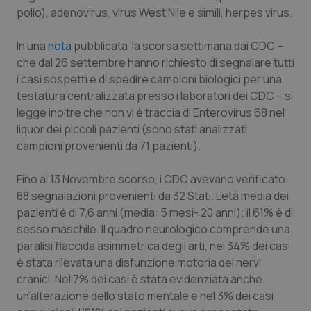
polio), adenovirus, virus West Nile e simili, herpes virus.
Salute orale & impianti
In una
nota
pubblicata la scorsa settimana dai CDC –
Sangue & coagulazione
che dal 26 settembre hanno richiesto di segnalare tutti
i casi sospetti e di spedire campioni biologici per una
Tiroide
testatura centralizzata presso i laboratori dei CDC – si
legge inoltre che non vi è traccia di Enterovirus 68 nel
Tumore al seno
liquor dei piccoli pazienti (sono stati analizzati
campioni provenienti da 71 pazienti).
Tumore ovarico
Fino al 13 Novembre scorso, i CDC avevano verificato
88 segnalazioni provenienti da 32 Stati. L’età media dei
Tumori del Polmone & Testa Collo
pazienti è di 7,6 anni (media: 5 mesi- 20 anni); il 61% è di
sesso maschile. Il quadro neurologico comprende una
Tumori gastrointestinali
paralisi flaccida asimmetrica degli arti, nel 34% dei casi
è stata rilevata una disfunzione motoria dei nervi
Ulcera & Reflusso
cranici. Nel 7% dei casi è stata evidenziata anche
un’alterazione dello stato mentale e nel 3% dei casi
Vaccini