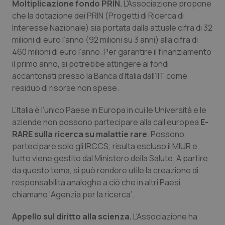
Moltiplicazione fondo PRIN.
L'Associazione propone
Salute orale & impianti
che la dotazione dei PRIN (Progetti di Ricerca di
Interesse Nazionale) sia portata dalla attuale cifra di 32
Sangue & coagulazione
milioni di euro l’anno (92 milioni su 3 anni) alla cifra di
460 milioni di euro l’anno. Per garantire il finanziamento
Tiroide
il primo anno, si potrebbe attingere ai fondi
accantonati presso la Banca d’Italia dall’IIT come
residuo di risorse non spese.
Tumore al seno
L’Italia è l’unico Paese in Europa in cui le Università e le
Tumore ovarico
aziende non possono partecipare alla call europea
E-
RARE sulla ricerca su malattie rare
. Possono
Tumori del Polmone & Testa Collo
partecipare solo gli IRCCS; risulta escluso il MIUR e
tutto viene gestito dal Ministero della Salute. A partire
Tumori gastrointestinali
da questo tema, si può rendere utile la creazione di
responsabilità analoghe a ciò che in altri Paesi
Ulcera & Reflusso
chiamano ‘Agenzia per la ricerca’.
Appello sul diritto alla scienza.
L'Associazione ha
Vaccini