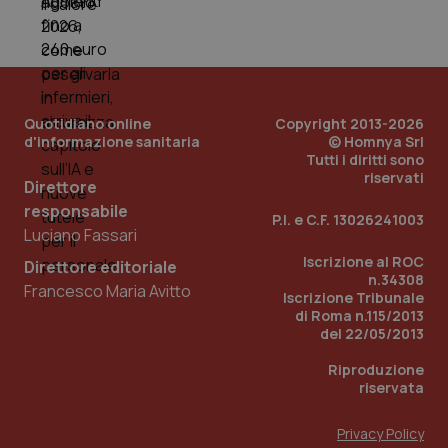
dell
You
__Secure-YNID
.youtube.com
5 mesi 4
Que
settimane
imp
You
ten
pre
Quotidiano online
Copyright 2013-2026
del
vid
d'informazione sanitaria
© Homnya Srl
inco
Tutti i diritti sono
può
riservati
det
Direttore
vis
web
responsabile
P.I. e C.F. 13026241003
uti
Luciano Fassari
nuo
ver
Iscrizione al ROC
dell
Direttore editoriale
You
n.34308
Francesco Maria Avitto
Iscrizione Tribunale
YSC
Sessione
Que
Google LLC
di Roma n.115/2013
imp
.youtube.com
del 22/05/2013
You
ten
vis
Riproduzione
vid
riservata
__Secure-
.youtube.com
5 mesi 4
Que
ROLLOUT_TOKEN
settimane
imp
Privacy Policy
You
ges