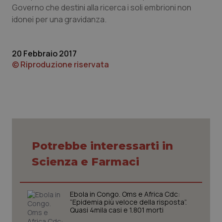
sito web abilitandone funzionalità di base quali la
Governo che destini alla ricerca i soli embrioni non
navigazione sulle pagine e l'accesso alle aree
idonei per una gravidanza.
protette del sito. Il sito web non è in grado di
funzionare correttamente senza questi cookie.
Nome
Fornitore
/
Dominio
Scaden
20 Febbraio 2017
VISITOR_PRIVACY_METADATA
5 mesi
YouTube
© Riproduzione riservata
settim
.youtube.com
Potrebbe interessarti in
Scienza e Farmaci
Ebola in Congo. Oms e Africa Cdc:
“Epidemia più veloce della risposta”.
Quasi 4mila casi e 1.801 morti
CookieScriptConsent
5 mesi
CookieScript