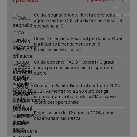
mes
Caldo, segnali di lenta ritirata dell'ondata: il 7
agosto restano 26 città da bollino rosso, l'8
scendono a 19
Covid. Il silenzio di Fauci e il perdono di Biden.
Ma il Quinto Emendamento non è
un’ammissione di colpa
Fornitore
/
Nome
Scadenza
Descrizion
Caldo estremo, FADOI: “Sopra i 40 gradi il
Dominio
corpo può non riuscire più a disperdere il
Nome
Fornitore
/
Dominio
Scadenza
Des
_ga_0VMQEQKQ1N
.quotidianosanita.it
1 anno 1
Questo
calore”
mese
cookie
VISITOR_INFO1_LIVE
5 mesi 4
Que
Google LLC
viene
settimane
imp
.youtube.com
utilizzato
You
Comparto Sanità. Firmato il contratto 2025-
da Google
ten
2027. Aumenti fino a 240 euro per gli
Analytics
pre
infermieri, arriva il capitolo sull'IA e nuove
per
del
mantener
tutele per il personale
vid
lo stato
inco
della
può
Eclissi solare del 12 agosto 2026, come
sessione.
det
osservarla in sicurezza
vis
web
uti
nuo
ver