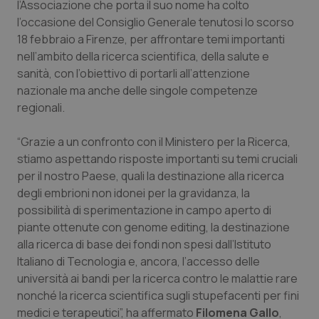
l’Associazione che porta il suo nome ha colto
Calabria
Asma & BPCO
l’occasione del Consiglio Generale tenutosi lo scorso
18 febbraio a Firenze, per affrontare temi importanti
Campania
Car-T
nell’ambito della ricerca scientifica, della salute e
sanità, con l’obiettivo di portarli all’attenzione
Emilia-Romagna
Colesterolo & coronaropatie
nazionale ma anche delle singole competenze
regionali.
Friuli Venezia Giulia
Dermatite Atopica
“Grazie a un confronto con il Ministero per la Ricerca,
Lazio
Diabete & glucometri
stiamo aspettando risposte importanti su temi cruciali
per il nostro Paese, quali la destinazione alla ricerca
degli embrioni non idonei per la gravidanza, la
Liguria
Disturbi dell’umore
possibilità di sperimentazione in campo aperto di
piante ottenute con genome editing, la destinazione
Lombardia
Dolore
alla ricerca di base dei fondi non spesi dall’Istituto
Italiano di Tecnologia e, ancora, l’accesso delle
Marche
Donna & Salute
università ai bandi per la ricerca contro le malattie rare
nonché la ricerca scientifica sugli stupefacenti per fini
Molise
Epatiti
medici e terapeutici”, ha affermato
Filomena Gallo
,