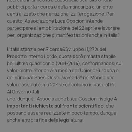
Valle D’Aosta
Oncodermatologia
pubblici per la ricerca e della mancanza di un ente
centralizzato che ne razionalizzi l’erogazione. Per
Veneto
Oncoematologia
questo l’Associazione Luca Coscioni intende
partecipare alla mobilitazione del 22 aprile e lavorare
Oncologia & Nutrizione
per l’organizzazione di manifestazioni anche in Italia”.
Psoriasi & pelle
L’Italia stanzia per Ricerca&Sviluppo l’1,27% del
Prodotto Interno Lordo, quota però rimasta stabile
Quotidiano Cardiologia
nell’ultimo quadriennio (2011-2014), confermandosi su
valori molto inferiori alla media dell’Unione Europea e
Quotidiano Chirurgia
dei principali Paesi Ocse: siamo 13° nel Mondo per
valore assoluto, ma 20° se calcoliamo in base al Pil.
Al Governo Itali
Quotidiano Oncologia
ano, dunque, l’Associazione Luca Coscioni rivolge
4
importanti richieste sul fronte scientifico
, che
Quotidiano Pediatria
possano essere realizzate in poco tempo, dunque
anche entro la fine della legislatura:
Rene & patologie urogenitali