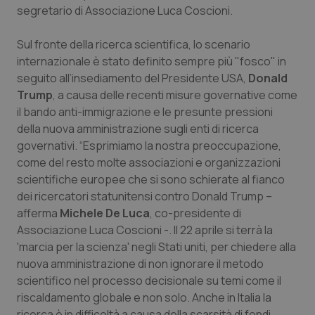
segretario di Associazione Luca Coscioni.
Piemonte
HIV
Sul fronte della ricerca scientifica, lo scenario
Provincia Autonoma di Bolzano
Infezioni & Febbre
internazionale è stato definito sempre più "fosco" in
seguito all’insediamento del Presidente USA,
Donald
Trump
, a causa delle recenti misure governative come
Provincia Autonoma di Trento
Ipertensione & Scompenso
il bando anti-immigrazione e le presunte pressioni
della nuova amministrazione sugli enti di ricerca
Puglia
Malattie rare
governativi. “Esprimiamo la nostra preoccupazione,
come del resto molte associazioni e organizzazioni
Sardegna
Malattia di Crohn & Rettocolite Ulcerosa
scientifiche europee che si sono schierate al fianco
dei ricercatori statunitensi contro Donald Trump –
Sicilia
Neuroscienze & patologie neurodegenerative
afferma
Michele De Luca
, co-presidente di
Associazione Luca Coscioni -. Il 22 aprile si terrà la
Toscana
Obesità
'marcia per la scienza' negli Stati uniti, per chiedere alla
nuova amministrazione di non ignorare il metodo
Umbria
Oftalmologia
scientifico nel processo decisionale su temi come il
riscaldamento globale e non solo. Anche in Italia la
ricerca è in difficoltà a causa della scarsità di fondi