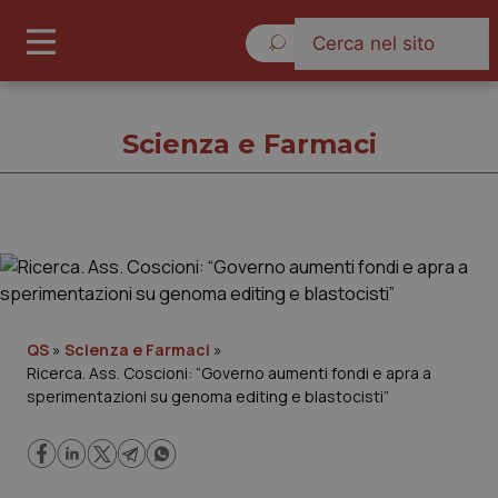
Venerdì 7 Agosto 2026
Scienza e Farmaci
Scienza e Farmaci
Cronache
QS
»
Scienza e Farmaci
»
Ricerca. Ass. Coscioni: “Governo aumenti fondi e apra a
Governo e Parlamento
sperimentazioni su genoma editing e blastocisti”
Regioni e Asl
Lavoro e Professioni