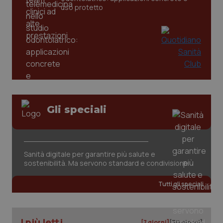
uso protetto
PHPSESSID
Sessio
PHP.net
www.quotidianosanita.it
Gli speciali
Sanità digitale per garantire più salute e
sostenibilità. Ma servono standard e condivisione
Tutti gli speciali
I più letti
_ga_KM60CM4NPH
.quotidianosanita.it
1 anno
[7 giorni]
[30 giorni]