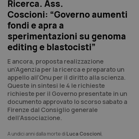
Ricerca. Ass.
Coscioni: “Governo aumenti
Scienza e Farmaci
fondi e apra a
Studi e Analisi
sperimentazioni su genoma
editing e blastocisti”
Lettere al direttore
E ancora, proposta realizzazione
Edizioni Regionali
un'Agenzia per la ricerca e preparato un
appello all'Onu per il diritto alla scienza.
QS Pro
Queste in sintesi le 4 le richieste
richieste per il Governo presentate in un
Professionisti Sanitari.AI
documento approvato lo scorso sabato a
Firenze dal Consiglio generale
Abruzzo
QS Pro Gold
dell’Associazione.
QS Club
Newsletter
Basilicata
Artrite & artrosi
A undici anni dalla morte di
Luca Coscioni
,