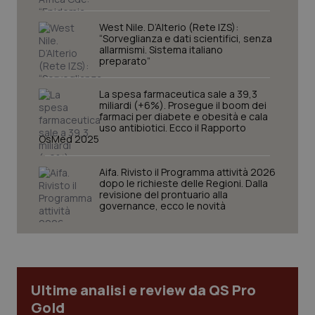
settim
www.quotidianosanita.it
West Nile. D’Alterio (Rete IZS):
“Sorveglianza e dati scientifici, senza
allarmismi. Sistema italiano
preparato”
La spesa farmaceutica sale a 39,3
miliardi (+6%). Prosegue il boom dei
farmaci per diabete e obesità e cala
uso antibiotici. Ecco il Rapporto
OsMed 2025
Aifa. Rivisto il Programma attività 2026
tracking-sites-ironfish-
www.quotidianosanita.it
4
tracking-enable
settim
dopo le richieste delle Regioni. Dalla
2 gior
revisione del prontuario alla
governance, ecco le novità
tracking-sites-ironfish-
www.quotidianosanita.it
4
session-id
settim
2 gior
Ultime analisi e review da QS Pro
Gold