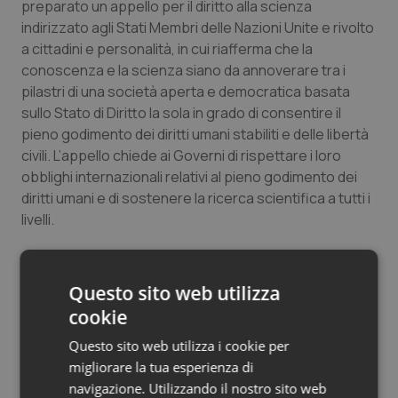
preparato un appello per il diritto alla scienza
indirizzato agli Stati Membri delle Nazioni Unite e rivolto
a cittadini e personalità, in cui riafferma che la
conoscenza e la scienza siano da annoverare tra i
pilastri di una società aperta e democratica basata
sullo Stato di Diritto la sola in grado di consentire il
pieno godimento dei diritti umani stabiliti e delle libertà
civili. L’appello chiede ai Governi di rispettare i loro
obblighi internazionali relativi al pieno godimento dei
diritti umani e di sostenere la ricerca scientifica a tutti i
livelli.
Esperimenti in campo aperto di genome editing.
L'Associazione invita il Governo italiano affinché investa
Questo sito web utilizza
nella ricerca scientifica delle cosiddette biotecnologie
cookie
verdi anche attraverso la tecnica della correzione del
genoma (genome editing); che l’Unione europea
Questo sito web utilizza i cookie per
sottragga tale ricerca ai divieti attualmente imposti per
migliorare la tua esperienza di
i cosiddetti Organismi Geneticamente Modificati
navigazione. Utilizzando il nostro sito web