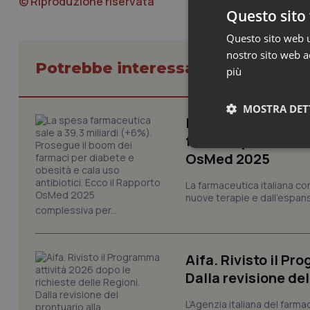
© Riproduzione riservata
Questo sito 
Questo sito web ut
nostro sito web ac
Potrebbe interessarti in Scienza
più
MOSTRA DET
La spesa farmaceut
farmaci per diabete
Neces
OsMed 2025
La farmaceutica italiana co
nuove terapie e dall'espan
complessiva per...
Aifa. Rivisto il Pr
I cookie necessari con
Dalla revisione de
e l'accesso alle aree 
L’Agenzia italiana del farma
Nome