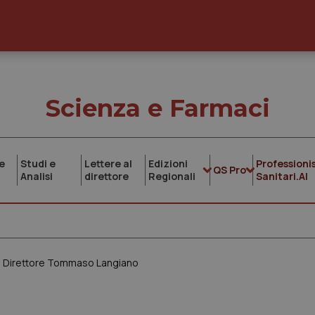
Scienza e Farmaci
e
Studi e
Lettere al
Edizioni
Professionis
QS Pro
Analisi
direttore
Regionali
Sanitari.AI
 il Direttore Tommaso Langiano