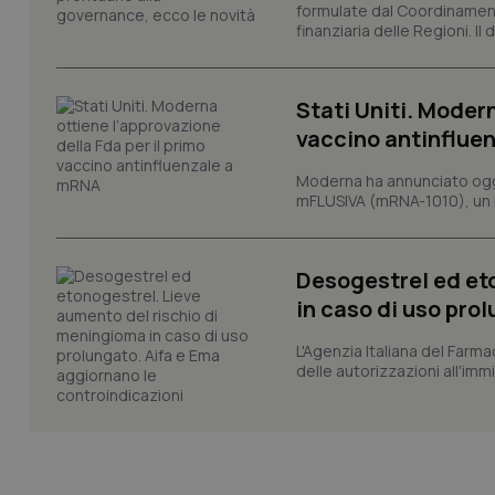
formulate dal Coordinamen
VISITOR_PRIVACY_
finanziaria delle Regioni. Il
Stati Uniti. Modern
vaccino antinflue
CookieScriptConse
Moderna ha annunciato oggi
mFLUSIVA (mRNA-1010), un nuo
tracking-sites-ironf
tracking-enable
Desogestrel ed et
tracking-sites-ironf
in caso di uso pro
session-id
L'Agenzia Italiana del Farma
_ga
delle autorizzazioni all'imm