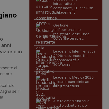
infrastrutture,
compliance, GDPR e Risk
management
ngiano
Gestione
dell'Ipertensione
resistente: dalle Linee
so
Guida alle terapie
innovative
 anni.
ovazione in
Leadership Infermieristica
2026: nuovi modelli di
responsabilità e
autonomia
iamento al
novembre
Leadership Medica 2026:
guidare team clinici ad
iocattolo,
alte prestazioni
 Magna del 1°
la
AI e telemedicina nello
studio odontoiatrico: