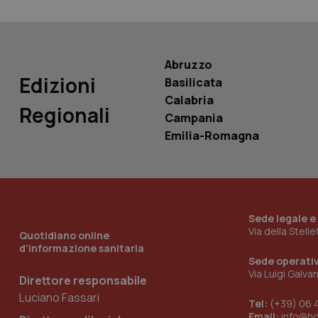
PHPSESSID
Abruzzo
Edizioni
Basilicata
Calabria
_ga_KM60CM4NPH
Regionali
Campania
Emilia-Romagna
Nome
Nome
VISITOR_INFO1_LIV
_ga_0VMQEQKQ1N
Sede legale e
Via della Stell
Quotidiano online
__Secure-YNID
d'informazione sanitaria
Sede operati
Via Luigi Galva
Direttore responsabile
Luciano Fassari
Tel:
(+39) 06 
YSC
Email:
info@h