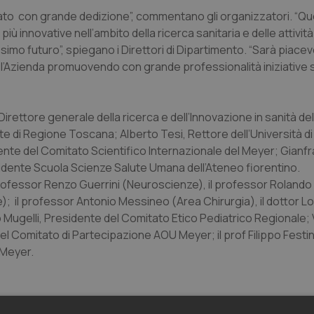
erato con grande dedizione”, commentano gli organizzatori. “Q
ù innovative nell’ambito della ricerca sanitaria e delle attività
imo futuro”, spiegano i Direttori di Dipartimento. “Sarà piacev
 l’Azienda promuovendo con grande professionalità iniziative 
, Direttore generale della ricerca e dell’Innovazione in sanità de
lute di Regione Toscana; Alberto Tesi, Rettore dell’Università di
dente del Comitato Scientifico Internazionale del Meyer; Gianf
idente Scuola Scienze Salute Umana dell’Ateneo fiorentino.
il professor Renzo Guerrini (Neuroscienze), il professor Roland
e); il professor Antonio Messineo (Area Chirurgia), il dottor L
o Mugelli, Presidente del Comitato Etico Pediatrico Regionale; V
el Comitato di Partecipazione AOU Meyer; il prof Filippo Festi
 Meyer.