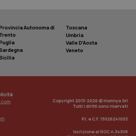
basate sul
entificatore
le variabili di
è un numero
o in cui viene
r il sito, ma un
Provincia Autonoma di
Toscana
tato di accesso per
Trento
Umbria
Puglia
Valle D’Aosta
a Google Analytics
sione.
Sardegna
Veneto
Sicilia
 tenere traccia
i Youtube incorporati
tics per mantenere
tore del sito web sta
ell'interfaccia di
icità
Copyright 2013-2026 © Homnya Srl
.com
 tenere traccia
Tutti i diritti sono riservati
i Youtube incorporati
tore del sito web sta
ell'interfaccia di
om
P.I. e C.F. 13026241003
 tenere traccia
Iscrizione al ROC n.34308