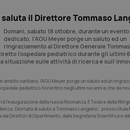
r saluta il Direttore Tommaso La
Domani, sabato 18 ottobre, durante un evento
dedicato, l’AOU Meyer porge un saluto ed un
ringraziamento al Direttore Generale Tomma
retto l’ospedale pediatrico durante gli ultimi 6
la situazione sulle attività di ricerca e sull’inn
in ambito sanitario, l’AOU Meyer porge un saluto ed un ringraz
l'ospedale pediatrico fiorentino negli ultimi sei anni e che da 
errà l’inaugurazione della nuova Risonanza 3 Tesla e della RM g
cellenza. Giornata di saluto a Tommaso Langiano”, presso l’Aula
dai Direttori di Dipartimento, dalla Segreteria Scientifica e dal