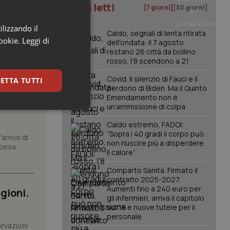
I più letti
[7 giorni]
[30 giorni]
ilizzando il
Caldo, segnali di lenta ritirata
cookie.
Leggi di
dell'ondata: il 7 agosto
restano 26 città da bollino
rosso, l'8 scendono a 21
Covid. Il silenzio di Fauci e il
ETTA TUTTI
perdono di Biden. Ma il Quinto
om dei
Emendamento non è
orto
un’ammissione di colpa
keting
Caldo estremo, FADOI:
“Sopra i 40 gradi il corpo può
arrivo di
non riuscire più a disperdere
spesa
il calore”
Comparto Sanità. Firmato il
contratto 2025-2027.
Aumenti fino a 240 euro per
gioni.
gli infermieri, arriva il capitolo
igazione sulle pagine
sull'IA e nuove tutele per il
kie.
personale
ervazioni