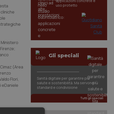
applicazioni concrete e
uso protetto
uesta
 cliniche
ole
strategiche
l Ministero
 Firenze;
ranco
Gli speciali
o Cimaz (Area
orenzo
Sanità digitale per garantire più
aldo Flori,
salute e sostenibilità. Ma servono
ni eDaniele
standard e condivisione
Tutti gli speciali