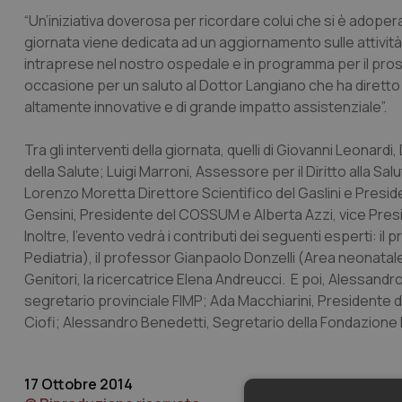
“Un’iniziativa doverosa per ricordare colui che si è adop
giornata viene dedicata ad un aggiornamento sulle attività pi
intraprese nel nostro ospedale e in programma per il pross
occasione per un saluto al Dottor Langiano che ha diretto
altamente innovative e di grande impatto assistenziale”.
Tra gli interventi della giornata, quelli di Giovanni Leonardi
della Salute; Luigi Marroni, Assessore per il Diritto alla Sa
Lorenzo Moretta Direttore Scientifico del Gaslini e Presi
Gensini, Presidente del COSSUM e Alberta Azzi, vice Pres
Inoltre, l’evento vedrà i contributi dei seguenti esperti: 
Pediatria), il professor Gianpaolo Donzelli (Area neonatal
Genitori, la ricercatrice Elena Andreucci. E poi, Alessandr
segretario provinciale FIMP; Ada Macchiarini, Presidente d
Ciofi; Alessandro Benedetti, Segretario della Fondazione
17 Ottobre 2014