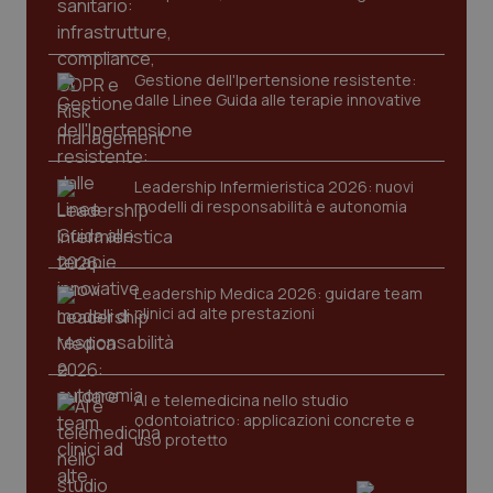
Gestione dell'Ipertensione resistente:
dalle Linee Guida alle terapie innovative
Leadership Infermieristica 2026: nuovi
modelli di responsabilità e autonomia
Leadership Medica 2026: guidare team
PHPSESSID
Sessio
PHP.net
clinici ad alte prestazioni
www.quotidianosanita.it
AI e telemedicina nello studio
odontoiatrico: applicazioni concrete e
uso protetto