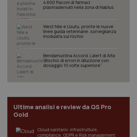
tracking-enable
settim
4.600 flaconi di farmaci
2 gior
plasmaderivati nella zona di Nablus
West Nile e Usutu, pronte le nuove
tracking-sites-ironfish-
linee guida veterinarie: sorveglianza
www.quotidianosanita.it
4
session-id
settim
modulata sul rischio
2 gior
Bendamustina Accord. L’alert di Aifa:
“Rischio di errori in diluizione con
dosaggio 10 volte superiore”
_ga
1 anno
Google LLC
mes
.quotidianosanita.it
Ultime analisi e review da QS Pro
Gold
Cloud sanitario: infrastrutture,
compliance, GDPR e Risk management