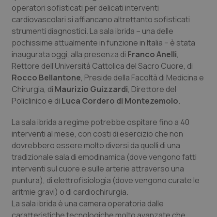
Calabria
Asma & BPCO
operatori sofisticati per delicati interventi
cardiovascolari si affiancano altrettanto sofisticati
strumenti diagnostici. La sala ibrida – una delle
Campania
Car-T
pochissime attualmente in funzione in Italia – è stata
inaugurata oggi, alla presenza di
Franco Anelli
,
Emilia-Romagna
Colesterolo & coronaropatie
Rettore dell’Università Cattolica del Sacro Cuore, di
Rocco Bellantone
, Preside della Facoltà di Medicina e
Friuli Venezia Giulia
Dermatite Atopica
Chirurgia, di
Maurizio Guizzardi
, Direttore del
Policlinico e di
Luca Cordero di Montezemolo
.
Lazio
Diabete & glucometri
La sala ibrida a regime potrebbe ospitare fino a 40
Liguria
Disturbi dell’umore
interventi al mese, con costi di esercizio che non
dovrebbero essere molto diversi da quelli di una
tradizionale sala di emodinamica (dove vengono fatti
Lombardia
Dolore
interventi sul cuore e sulle arterie attraverso una
puntura), di elettrofisiologia (dove vengono curate le
Marche
Donna & Salute
aritmie gravi) o di cardiochirurgia.
La sala ibrida è una camera operatoria dalle
Molise
Epatiti
caratteristiche tecnologiche molto avanzate che,