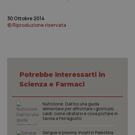
30 Ottobre 2014
© Riproduzione riservata
CookieScriptConsent
5 mesi
CookieScript
settim
www.quotidianosanita.it
Potrebbe interessarti in
Scienza e Farmaci
Nutrizione. Dall’Iss una guida
alimentare per affrontare i giorni più
caldi: come idratarsi e cosa portare in
tavola a Ferragosto
tracking-sites-ironfish-
www.quotidianosanita.it
4
Sangue e plasma. Inviati in Palestina