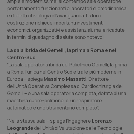
ampie e modernissime, al contempo sale operatorie
Salute orale & impianti
perfettamente funzionanti e laboratori di emodinamica
e di elettrofisiologia all’avanguardia. La loro
Sangue & coagulazione
costruzione richiede importanti investimenti
economici, organizzativi e assistenziali, ma le ricadute
in termini di guadagno di salute sono notevoli.
Tiroide
La sala ibrida del Gemelli, la prima a Roma e nel
Tumore al seno
Centro-Sud
“La sala operatoria ibrida del Policlinico Gemelli, la prima
Tumore ovarico
a Roma, l’unica nel Centro Sud e tra le più moderne in
Europa – spiega
Massimo Massetti
, Direttore
Tumori del Polmone & Testa Collo
dell’Unità Operativa Complessa di Cardiochirurgia del
Gemelli – è una sala operatoria completa, dotata di una
Tumori gastrointestinali
macchina cuore-polmone, di un respiratore
automatico e uno strumentario completo”.
Ulcera & Reflusso
“Nella stessa sala – spiega l’Ingegnere
Lorenzo
Leogrande
dell’Unità di Valutazione delle Tecnologie
Vaccini