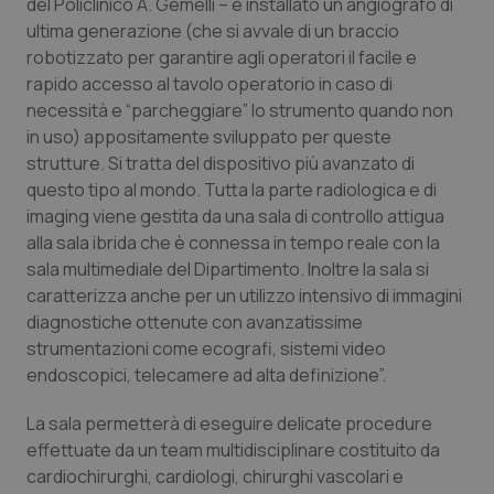
del Policlinico A. Gemelli – è installato un angiografo di
ultima generazione (che si avvale di un braccio
robotizzato per garantire agli operatori il facile e
rapido accesso al tavolo operatorio in caso di
necessità e “parcheggiare” lo strumento quando non
in uso) appositamente sviluppato per queste
strutture. Si tratta del dispositivo più avanzato di
questo tipo al mondo. Tutta la parte radiologica e di
imaging viene gestita da una sala di controllo attigua
alla sala ibrida che è connessa in tempo reale con la
sala multimediale del Dipartimento. Inoltre la sala si
caratterizza anche per un utilizzo intensivo di immagini
diagnostiche ottenute con avanzatissime
strumentazioni come ecografi, sistemi video
endoscopici, telecamere ad alta definizione”.
La sala permetterà di eseguire delicate procedure
effettuate da un team multidisciplinare costituito da
cardiochirurghi, cardiologi, chirurghi vascolari e