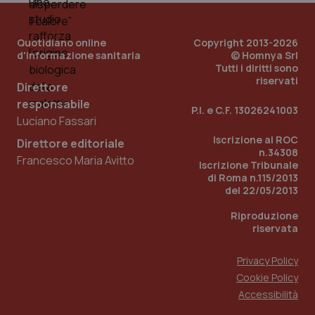
dell
You
YSC
Sessione
Que
Google LLC
Quotidiano online
Copyright 2013-2026
imp
.youtube.com
d'informazione sanitaria
© Homnya Srl
You
ten
Tutti i diritti sono
vis
riservati
Direttore
vid
responsabile
__Secure-
.youtube.com
5 mesi 4
Que
P.I. e C.F. 13026241003
ROLLOUT_TOKEN
settimane
imp
Luciano Fassari
You
ges
Iscrizione al ROC
Direttore editoriale
del
n.34308
e d
Francesco Maria Avitto
Iscrizione Tribunale
per
del
di Roma n.115/2013
ute
del 22/05/2013
tracking-sites-
www.quotidianosanita.it
4
Que
ironfish-tracking-
Riproduzione
settimane
imp
named-enable
2 giorni
dal
riservata
per 
sis
sol
Privacy Policy
ute
ide
Cookie Policy
Wel
Accessibilità