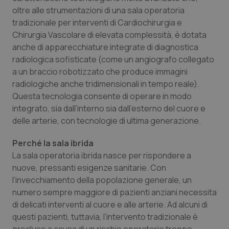
oltre alle strumentazioni di una sala operatoria
Piemonte
HIV
tradizionale per interventi di Cardiochirurgia e
Chirurgia Vascolare di elevata complessità, è dotata
Provincia Autonoma di Bolzano
Infezioni & Febbre
anche di apparecchiature integrate di diagnostica
radiologica sofisticate (come un angiografo collegato
Provincia Autonoma di Trento
Ipertensione & Scompenso
a un braccio robotizzato che produce immagini
radiologiche anche tridimensionali in tempo reale).
Questa tecnologia consente di operare in modo
Puglia
Malattie rare
integrato, sia dall’interno sia dall’esterno del cuore e
delle arterie, con tecnologie di ultima generazione.
Sardegna
Malattia di Crohn & Rettocolite Ulcerosa
Perché la sala ibrida
Sicilia
Neuroscienze & patologie neurodegenerative
La sala operatoria ibrida nasce per rispondere a
nuove, pressanti esigenze sanitarie. Con
Toscana
Obesità
l’invecchiamento della popolazione generale, un
numero sempre maggiore di pazienti anziani necessita
Umbria
Oftalmologia
di delicati interventi al cuore e alle arterie. Ad alcuni di
questi pazienti, tuttavia, l’intervento tradizionale è