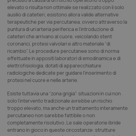
precluso a causa di un rischio operatorio troppo
Valle D’Aosta
Oncodermatologia
elevato o risulta non ottimale se realizzato con il solo
ausilio di cateteri; esistono allora valide alternative
Veneto
Oncoematologia
terapeutiche per via percutanea, ovvero attraverso la
puntura di un’arteria periferica e l’introduzione di
Oncologia & Nutrizione
cateteri che arrivano al cuore, veicolando stent
coronarici, protesi valvolari e altro materiale “di
Psoriasi & pelle
ricambio”. Le procedure percutanee sono di norma
effettuate in appositi laboratori di emodinamica e di
Quotidiano Cardiologia
elettrofisiologia, dotati di apparecchiature
radiologiche dedicate per guidare l’inserimento di
Quotidiano Chirurgia
protesi nel cuore e nelle arterie.
Esiste tuttavia una “zona grigia”: situazioni in cui non
Quotidiano Oncologia
solo l’intervento tradizionale avrebbe un rischio
troppo elevato, ma anche un trattamento interamente
Quotidiano Pediatria
percutaneo non sarebbe fattibile o non
completamente risolutivo. Le sale operatorie ibride
Rene & patologie urogenitali
entrano in gioco in queste circostanze: strutture