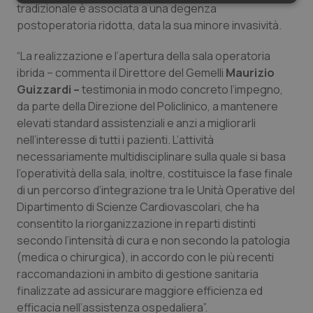
Necessari
Statistici
Marketing
tradizionale è associata a una degenza
postoperatoria ridotta, data la sua minore invasività.
“La realizzazione e l’apertura della sala operatoria
ibrida – commenta il Direttore del Gemelli
Maurizio
Guizzardi –
testimonia in modo concreto l’impegno,
Necessari
Statistici
Marketing
da parte della Direzione del Policlinico, a mantenere
elevati standard assistenziali e anzi a migliorarli
I cookie necessari contribuiscono a rendere fruibile il
nell’interesse di tutti i pazienti. L’attività
sito web abilitandone funzionalità di base quali la
navigazione sulle pagine e l'accesso alle aree
necessariamente multidisciplinare sulla quale si basa
protette del sito. Il sito web non è in grado di
l’operatività della sala, inoltre, costituisce la fase finale
funzionare correttamente senza questi cookie.
di un percorso d’integrazione tra le Unità Operative del
Nome
Fornitore
/
Dominio
Scaden
Dipartimento di Scienze Cardiovascolari, che ha
VISITOR_PRIVACY_METADATA
5 mesi
YouTube
consentito la riorganizzazione in reparti distinti
settim
.youtube.com
secondo l’intensità di cura e non secondo la patologia
(medica o chirurgica), in accordo con le più recenti
raccomandazioni in ambito di gestione sanitaria
finalizzate ad assicurare maggiore efficienza ed
efficacia nell’assistenza ospedaliera”.