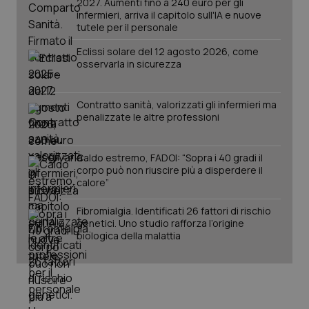
2027. Aumenti fino a 240 euro per gli
viene
settimane
imp
.youtube.com
utilizzato
infermieri, arriva il capitolo sull'IA e nuove
You
da Google
ten
tutele per il personale
Analytics
pre
per
del
Eclissi solare del 12 agosto 2026, come
mantener
vid
lo stato
osservarla in sicurezza
inco
della
può
sessione.
det
vis
web
Contratto sanità, valorizzati gli infermieri ma
uti
penalizzate le altre professioni
nuo
ver
dell
You
Caldo estremo, FADOI: “Sopra i 40 gradi il
corpo può non riuscire più a disperdere il
__Secure-YNID
.youtube.com
5 mesi 4
Que
settimane
imp
calore”
You
ten
pre
Fibromialgia. Identificati 26 fattori di rischio
del
genetici. Uno studio rafforza l’origine
vid
biologica della malattia
inco
può
det
vis
web
uti
nuo
ver