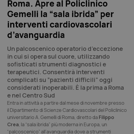
Roma. Apre al Policlinico
Gemelli la “sala ibrida” per
Scienza e Farmaci
interventi cardiovascolari
Studi e Analisi
d’avanguardia
Lettere al direttore
Un palcoscenico operatorio d’eccezione
in cui si opera sul cuore, utilizzando
Edizioni Regionali
sofisticati strumenti diagnostici e
terapeutici. Consentirà interventi
QS Pro
complicati su “pazienti difficili” oggi
considerati inoperabili. È la prima a Roma
Professionisti Sanitari.AI
e nel Centro Sud
Entra in attività a partire dal mese di novembre presso
Abruzzo
QS Pro Gold
il Dipartimento di Scienze Cardiovascolari del Policlinico
universitario A. Gemelli di Roma, diretto da
Filippo
QS Club
Newsletter
Basilicata
Artrite & artrosi
Crea
, la “sala ibrida” più moderna in Europa, un
“palcoscenico” all’avanguardia dove a strumenti