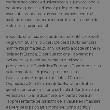
carriera scolastica ed universitaria, sul lavoro, ecc; al
contrario gli adulti, ed ancor più le persone in età
Piemonte
HIV
avanzata presentano un carico ingravescente di
malattie somatiche, ma minori problemi dal punto di
Provincia Autonoma di Bolzano
Infezioni & Febbre
vista dei disturbi mentali.
Provincia Autonoma di Trento
Ipertensione & Scompenso
Secondo un ampio corpus di studi scientifici condotti
negli ultimi 20 anni, più del 75% dei disturbi mentali si
Puglia
Malattie rare
manifesta prima dei 25 anni. Questo accade anche in
Italia ed in Europa. E’ per questo che il governo ha
Sardegna
Malattia di Crohn & Rettocolite Ulcerosa
incluso tra gli eventi del semestre italiano di
presidenza del Consiglio d’Europa la Conferenza sulla
salute mentale dei giovani promossa dalla
Sicilia
Neuroscienze & patologie neurodegenerative
Commissione Europea e affidata all’Ordine
Ospedaliero San Giovanni di Dio-Fatebenefratelli:
Toscana
Obesità
questa conferenza si terrà sull’isola di San Servolo a
Venezia dal 16 al 18 dicembre, e vi parteciperà un
Umbria
Oftalmologia
rappresentante del ministro della Salute ed i massimi
esperti della psichiatria mondiale. Sono iscritti a