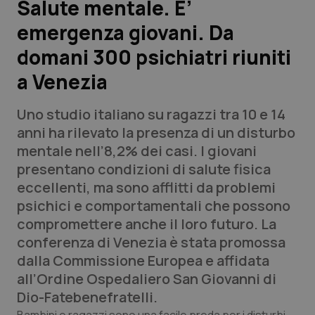
Salute mentale. E’
emergenza giovani. Da
Scienza e Farmaci
domani 300 psichiatri riuniti
Studi e Analisi
a Venezia
Lettere al direttore
Uno studio italiano su ragazzi tra 10 e 14
anni ha rilevato la presenza di un disturbo
Edizioni Regionali
mentale nell’8,2% dei casi. I giovani
presentano condizioni di salute fisica
QS Pro
eccellenti, ma sono afflitti da problemi
psichici e comportamentali che possono
Professionisti Sanitari.AI
compromettere anche il loro futuro. La
conferenza di Venezia è stata promossa
Abruzzo
QS Pro Gold
dalla Commissione Europea e affidata
all’Ordine Ospedaliero San Giovanni di
QS Club
Newsletter
Basilicata
Artrite & artrosi
Dio-Fatebenefratelli.