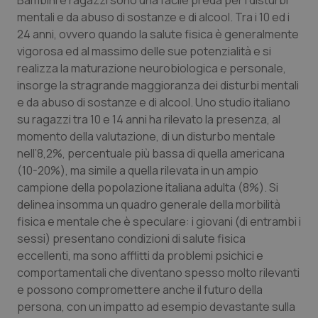
Bambini e ragazzi sono una facile preda per i disturbi
Calabria
Asma & BPCO
mentali e da abuso di sostanze e di alcool. Tra i 10 ed i
24 anni, ovvero quando la salute fisica è generalmente
Campania
Car-T
vigorosa ed al massimo delle sue potenzialità e si
realizza la maturazione neurobiologica e personale,
Emilia-Romagna
Colesterolo & coronaropatie
insorge la stragrande maggioranza dei disturbi mentali
e da abuso di sostanze e di alcool. Uno studio italiano
su ragazzi tra 10 e 14 anni ha rilevato la presenza, al
Friuli Venezia Giulia
Dermatite Atopica
momento della valutazione, di un disturbo mentale
nell’8,2%, percentuale più bassa di quella americana
Lazio
Diabete & glucometri
(10-20%), ma simile a quella rilevata in un ampio
campione della popolazione italiana adulta (8%). Si
Liguria
Disturbi dell’umore
delinea insomma un quadro generale della morbilità
fisica e mentale che è speculare: i giovani (di entrambi i
Lombardia
Dolore
sessi) presentano condizioni di salute fisica
eccellenti, ma sono afflitti da problemi psichici e
Marche
Donna & Salute
comportamentali che diventano spesso molto rilevanti
e possono compromettere anche il futuro della
Molise
Epatiti
persona, con un impatto ad esempio devastante sulla