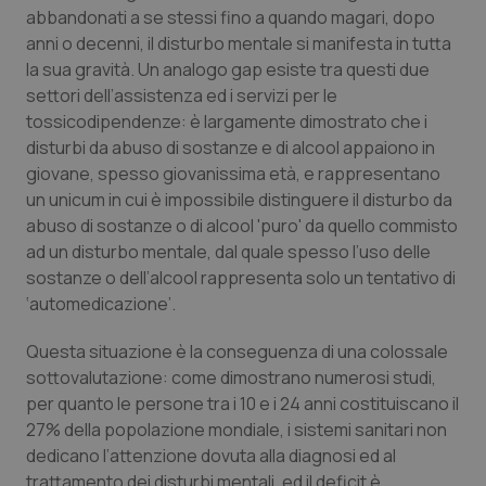
abbandonati a se stessi fino a quando magari, dopo
Salute orale & impianti
anni o decenni, il disturbo mentale si manifesta in tutta
la sua gravità. Un analogo gap esiste tra questi due
Sangue & coagulazione
settori dell’assistenza ed i servizi per le
tossicodipendenze: è largamente dimostrato che i
Tiroide
disturbi da abuso di sostanze e di alcool appaiono in
giovane, spesso giovanissima età, e rappresentano
Tumore al seno
un unicum in cui è impossibile distinguere il disturbo da
abuso di sostanze o di alcool 'puro' da quello commisto
Tumore ovarico
ad un disturbo mentale, dal quale spesso l’uso delle
sostanze o dell’alcool rappresenta solo un tentativo di
‘automedicazione’.
Tumori del Polmone & Testa Collo
Questa situazione è la conseguenza di una colossale
Tumori gastrointestinali
sottovalutazione: come dimostrano numerosi studi,
per quanto le persone tra i 10 e i 24 anni costituiscano il
Ulcera & Reflusso
27% della popolazione mondiale, i sistemi sanitari non
dedicano l’attenzione dovuta alla diagnosi ed al
Vaccini
trattamento dei disturbi mentali, ed il deficit è