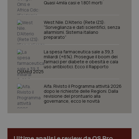
Quasi 4mila casi e 1.801 morti
West Nile. D’Alterio (Rete IZS):
“Sorveglianza e dati scientifici, senza
allarmismi. Sistema italiano
preparato”
La spesa farmaceutica sale a 39,3
miliardi (+6%). Prosegue il boom dei
farmaci per diabete e obesità e cala
uso antibiotici. Ecco il Rapporto
OsMed 2025
CookieScriptConsent
5 mesi
CookieScript
settim
www.quotidianosanita.it
Aifa. Rivisto il Programma attività 2026
dopo le richieste delle Regioni. Dalla
revisione del prontuario alla
governance, ecco le novità
Ultime analisi e review da QS Pro