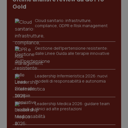
Gold
tracking-sites-ironfish-
www.quotidianosanita.it
4
tracking-enable
settim
2 gior
Cloud sanitario: infrastrutture,
compliance, GDPR e Risk management
tracking-sites-ironfish-
www.quotidianosanita.it
4
session-id
settim
Gestione dell'Ipertensione resistente:
2 gior
dalle Linee Guida alle terapie innovative
_ga
1 anno
Google LLC
Leadership Infermieristica 2026: nuovi
mes
.quotidianosanita.it
modelli di responsabilità e autonomia
Leadership Medica 2026: guidare team
clinici ad alte prestazioni