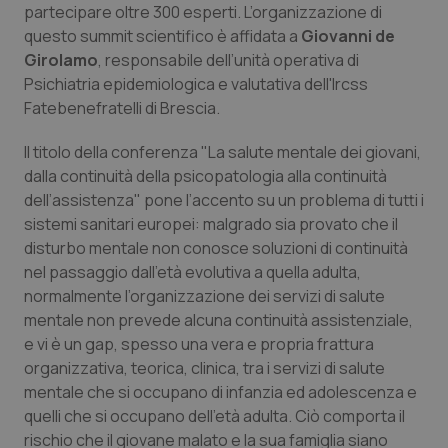
Valle D’Aosta
Oncodermatologia
partecipare oltre 300 esperti. L’organizzazione di
questo summit scientifico è affidata a
Giovanni de
Veneto
Oncoematologia
Girolamo
, responsabile dell’unità operativa di
Psichiatria epidemiologica e valutativa dell'Ircss
Oncologia & Nutrizione
Fatebenefratelli di Brescia.
Il titolo della conferenza
"La salute mentale dei giovani,
Psoriasi & pelle
dalla continuità della psicopatologia alla continuità
dell’assistenza"
pone l’accento su un problema di tutti i
Quotidiano Cardiologia
sistemi sanitari europei: malgrado sia provato che il
disturbo mentale non conosce soluzioni di continuità
Quotidiano Chirurgia
nel passaggio dall’età evolutiva a quella adulta,
normalmente l’organizzazione dei servizi di salute
Quotidiano Oncologia
mentale non prevede alcuna continuità assistenziale,
e vi è un gap, spesso una vera e propria frattura
Quotidiano Pediatria
organizzativa, teorica, clinica, tra i servizi di salute
mentale che si occupano di infanzia ed adolescenza e
quelli che si occupano dell’età adulta. Ciò comporta il
Rene & patologie urogenitali
rischio che il giovane malato e la sua famiglia siano