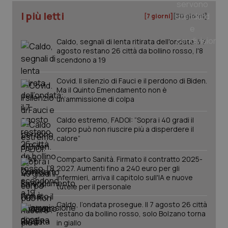
I più letti
[7 giorni]
[30 giorni]
Caldo, segnali di lenta ritirata dell'ondata: il 7
agosto restano 26 città da bollino rosso, l'8
scendono a 19
Covid. Il silenzio di Fauci e il perdono di Biden.
Ma il Quinto Emendamento non è
un’ammissione di colpa
Caldo estremo, FADOI: “Sopra i 40 gradi il
_ga_KM60CM4NPH
.quotidianosanita.it
1 anno
mes
corpo può non riuscire più a disperdere il
calore”
Comparto Sanità. Firmato il contratto 2025-
2027. Aumenti fino a 240 euro per gli
infermieri, arriva il capitolo sull'IA e nuove
tutele per il personale
Caldo, l’ondata prosegue. Il 7 agosto 26 città
restano da bollino rosso, solo Bolzano torna
Fornitore
/
Nome
in giallo
Scadenza
Descrizion
Dominio