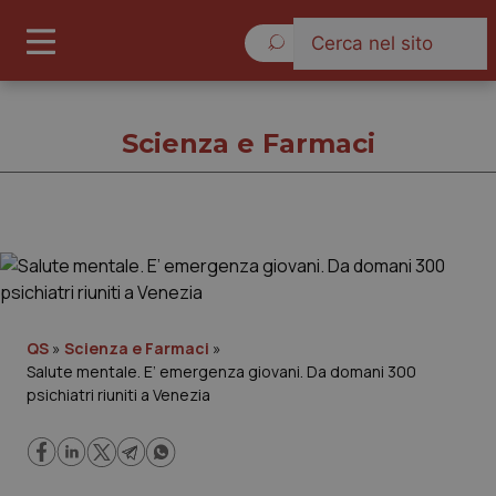
Sabato 8 Agosto 2026
Scienza e Farmaci
Scienza e Farmaci
Cronache
QS
»
Scienza e Farmaci
»
Salute mentale. E’ emergenza giovani. Da domani 300
Governo e Parlamento
psichiatri riuniti a Venezia
Regioni e Asl
Lavoro e Professioni