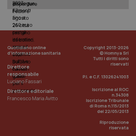
Nome
Fornitore
/
Dominio
Scadenza
Des
_ga_0VMQEQKQ1N
.quotidianosanita.it
1 anno 1
Questo
mese
cookie
VISITOR_INFO1_LIVE
5 mesi 4
Que
Google LLC
viene
settimane
imp
.youtube.com
utilizzato
You
da Google
ten
Analytics
pre
per
del
mantener
vid
lo stato
inco
della
può
Quotidiano online
Copyright 2013-2026
sessione.
det
d'informazione sanitaria
© Homnya Srl
vis
Tutti i diritti sono
web
riservati
uti
Direttore
nuo
ver
responsabile
P.I. e C.F. 13026241003
dell
Luciano Fassari
You
Iscrizione al ROC
__Secure-YNID
.youtube.com
5 mesi 4
Que
Direttore editoriale
settimane
imp
n.34308
Francesco Maria Avitto
You
Iscrizione Tribunale
ten
di Roma n.115/2013
pre
del
del 22/05/2013
vid
inco
Riproduzione
può
riservata
det
vis
web