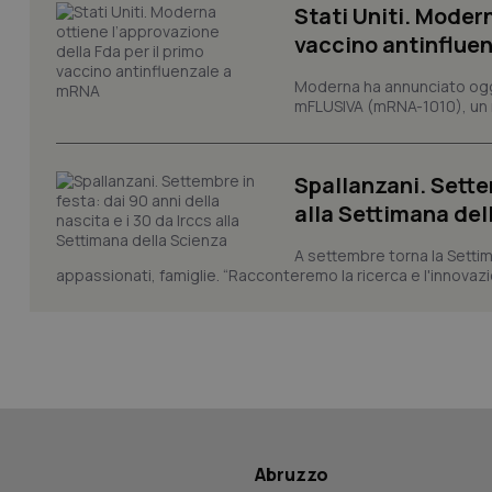
Stati Uniti. Modern
vaccino antinflue
Moderna ha annunciato oggi
_ga_KM60CM4NPH
mFLUSIVA (mRNA-1010), un nuo
Spallanzani. Settem
Nome
Nome
alla Settimana del
VISITOR_INFO1_LIV
_ga_0VMQEQKQ1N
A settembre torna la Settim
appassionati, famiglie. “Racconteremo la ricerca e l'innovazio
__Secure-YNID
YSC
__Secure-
Abruzzo
ROLLOUT_TOKEN