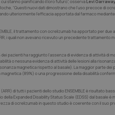
 cui stanno pianificando il loro futuro”, osserva
Levi Garrawa
Roche, “Questi nuovi dati dimostrano che l’uso precoce di ocr
ineando ulteriormente l’efficacia apportata dal farmaco mediant
 ENSEMBLE, il trattamento con ocrelizumab ha apportato per due 
RR, i quali non avevano ricevuto un precedente trattamento m
i pazienti ha raggiunto l’assenza di evidenza di attività di ma
lità o nessuna evidenza di attività delle lesioni alla risonan
risonanza magnetica rispetto al basale). La maggior parte dei 
a magnetica (89%) o una progressione della disabilità confer
a (ARR) di tutti i pazienti dello studio ENSEMBLE è risultato bas
dio della Expanded Disability Status Scale (EDSS) dal basale è m
curezza di ocrelizumab in questo studio è coerente con il suo pro