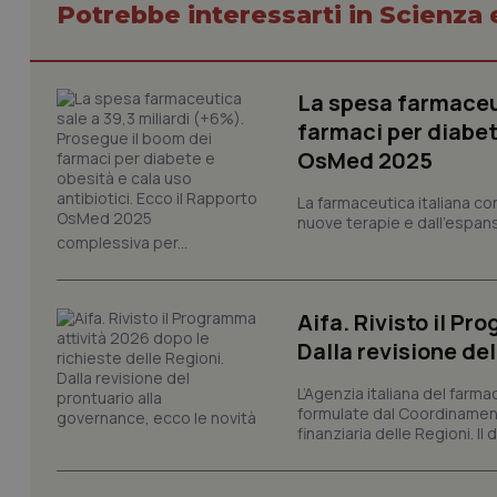
Potrebbe interessarti in Scienza
CookieScriptConse
La spesa farmaceut
farmaci per diabete
OsMed 2025
tracking-sites-ironf
tracking-enable
La farmaceutica italiana co
nuove terapie e dall'espan
tracking-sites-ironf
complessiva per...
session-id
_ga
Aifa. Rivisto il Pr
Dalla revisione de
L’Agenzia italiana del farma
formulate dal Coordinamen
finanziaria delle Regioni. Il
PHPSESSID