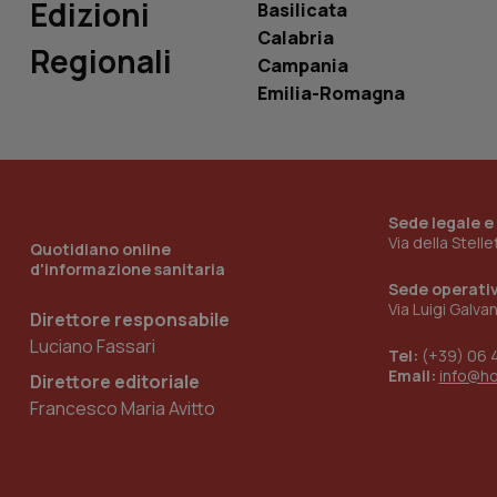
Edizioni
Basilicata
tracking-sites-
Calabria
ironfish-tracking-
Regionali
Campania
named-enable
Emilia-Romagna
Sede legale e
Via della Stell
Quotidiano online
d'informazione sanitaria
Sede operati
Via Luigi Galva
Direttore responsabile
Luciano Fassari
Tel:
(+39) 06 
Email:
info@h
Direttore editoriale
Francesco Maria Avitto