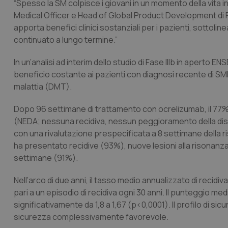
“Spesso la SM colpisce i giovani in un momento della vita in
Medical Officer e Head of Global Product Development di 
apporta benefici clinici sostanziali per i pazienti, sottol
continuato a lungo termine.”
In un’analisi ad interim dello studio di Fase IIIb in aperto
beneficio costante ai pazienti con diagnosi recente di SM
malattia (DMT).
Dopo 96 settimane di trattamento con ocrelizumab, il 77% de
(NEDA; nessuna recidiva, nessun peggioramento della disabi
con una rivalutazione prespecificata a 8 settimane della 
ha presentato recidive (93%), nuove lesioni alla risonanz
settimane (91%).
Nell’arco di due anni, il tasso medio annualizzato di recidiv
pari a un episodio di recidiva ogni 30 anni. Il punteggio me
significativamente da 1,8 a 1,67 (p<0,0001). Il profilo di si
sicurezza complessivamente favorevole.