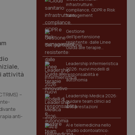
infrastrutture,
compliance, GDPR e Risk
management
Gestione
dell'Ipertensione
am
resistente: dalle Linee
Guida alle terapie
innovative
dio
Leadership Infermieristica
iziale,
2026: nuovi modelli di
 attività
responsabilità e
autonomia
ECTRIMS) –
Leadership Medica 2026:
guidare team clinici ad
ante-
alte prestazioni
idivante
rapia anti-
AI e telemedicina nello
studio odontoiatrico: