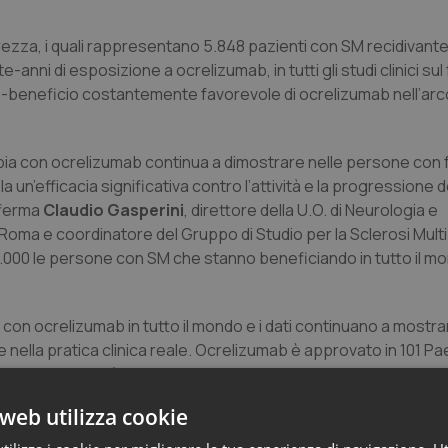
urezza, i quali rappresentano 5.848 pazienti con SM recidivan
ni di esposizione a ocrelizumab, in tutti gli studi clinici sul
hio-beneficio costantemente favorevole di ocrelizumab nell’arc
rapia con ocrelizumab continua a dimostrare nelle persone con
un’efficacia significativa contro l’attività e la progressione de
fferma
Claudio Gasperini
, direttore della U.O. di Neurologia e
Roma e coordinatore del Gruppo di Studio per la Sclerosi Multi
50.000 le persone con SM che stanno beneficiando in tutto il m
con ocrelizumab in tutto il mondo e i dati continuano a mostra
e nella pratica clinica reale. Ocrelizumab è approvato in 101 Pa
rientale, nonché in Australia, Svizzera, Regno Unito e Unione
web utilizza cookie
lizumab e nei loro bambini
umulative con SM, di cui 705 (35%) con esposizione in utero a