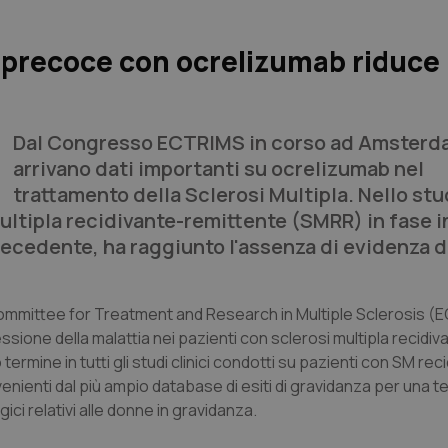
 precoce con ocrelizumab riduce
Dal Congresso ECTRIMS in corso ad Amsterd
arrivano dati importanti su ocrelizumab nel
trattamento della Sclerosi Multipla. Nello stu
ltipla recidivante-remittente (SMRR) in fase in
ecedente, ha raggiunto l'assenza di evidenza di
ommittee for Treatment and Research in Multiple Sclerosis (
ssione della malattia nei pazienti con sclerosi multipla recidiv
termine in tutti gli studi clinici condotti su pazienti con SM rec
ienti dal più ampio database di esiti di gravidanza per una te
ci relativi alle donne in gravidanza.