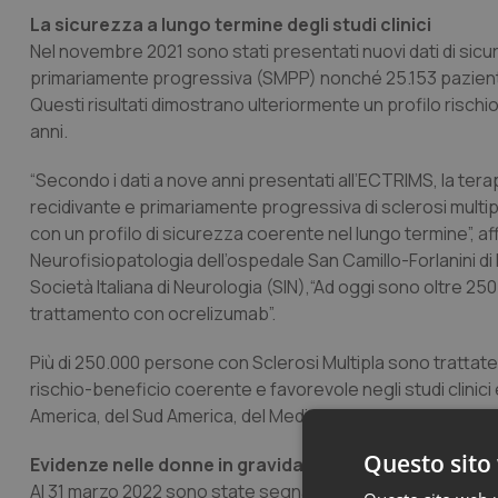
La sicurezza a lungo termine degli studi clinici
Nel novembre 2021 sono stati presentati nuovi dati di sic
primariamente progressiva (SMPP) nonché 25.153 paziente-an
Questi risultati dimostrano ulteriormente un profilo risc
anni.
“Secondo i dati a nove anni presentati all’ECTRIMS, la te
recidivante e primariamente progressiva di sclerosi multipla 
con un profilo di sicurezza coerente nel lungo termine”, a
Neurofisiopatologia dell’ospedale San Camillo-Forlanini di 
Società Italiana di Neurologia (SIN),“Ad oggi sono oltre 2
trattamento con ocrelizumab”.
Più di 250.000 persone con Sclerosi Multipla sono trattate 
rischio-beneficio coerente e favorevole negli studi clinici 
America, del Sud America, del Medio Oriente, dell’Europa o
Questo sito 
Evidenze nelle donne in gravidanza trattate con ocre
Al 31 marzo 2022 sono state segnalate 2.020 gravidanze c