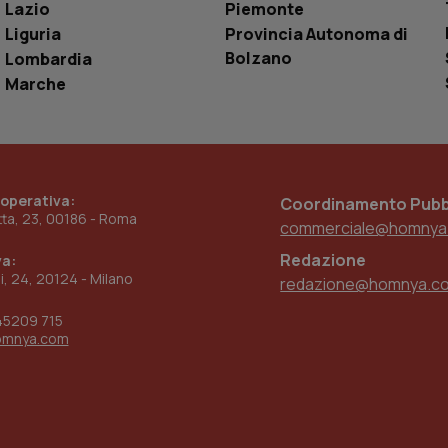
Lazio
Piemonte
www.quotidianosanita.it
4
Questo cookie è impostato dall'applicazion
Liguria
Provincia Autonoma di
settimane
sistema di tracking solo in caso di utenti 
Bolzano
Lombardia
2 giorni
provider WelfareLink.
Marche
 operativa:
Coordinamento Pubbl
etta, 23, 00186 - Roma
commerciale@homnya
Redazione
va:
ni, 24, 20124 - Milano
redazione@homnya.c
45209 715
omnya.com