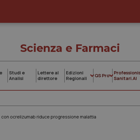
Scienza e Farmaci
e
Studi e
Lettere al
Edizioni
Professionis
QS Pro
Analisi
direttore
Regionali
Sanitari.AI
 con ocrelizumab riduce progressione malattia