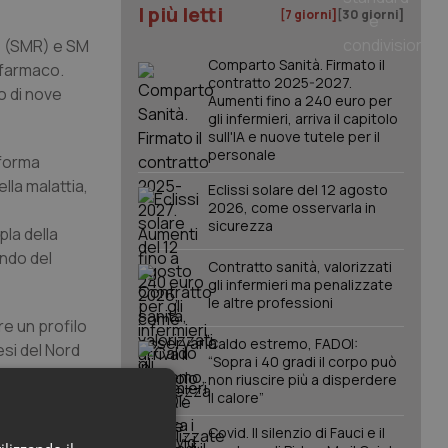
I più letti
[7 giorni]
[30 giorni]
te (SMR) e SM
Comparto Sanità. Firmato il
 farmaco.
contratto 2025-2027.
o di nove
Aumenti fino a 240 euro per
gli infermieri, arriva il capitolo
sull'IA e nuove tutele per il
personale
 forma
lla malattia,
Eclissi solare del 12 agosto
2026, come osservarla in
sicurezza
pla della
ondo del
Contratto sanità, valorizzati
gli infermieri ma penalizzate
le altre professioni
re un profilo
Caldo estremo, FADOI:
esi del Nord
“Sopra i 40 gradi il corpo può
 Europea.
non riuscire più a disperdere
il calore”
Covid. Il silenzio di Fauci e il