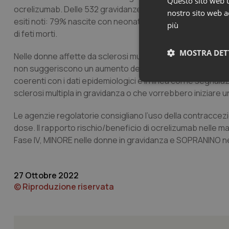
Questo sito web ut
ocrelizumab. Delle 532 gravidanze con esposizione in ut
nostro sito web ac
esiti noti: 79% nascite con neonati vivi; 1% gravidanze ect
più
di feti morti.
MOSTRA DET
Nelle donne affette da sclerosi multipla e trattate con ocre
non suggeriscono un aumento del rischio di parto pretermine
coerenti con i dati epidemiologici e in linea con le segnal
Neces
sclerosi multipla in gravidanza o che vorrebbero iniziare 
Le agenzie regolatorie consigliano l’uso della contraccezi
dose. Il rapporto rischio/beneficio di ocrelizumab nelle mad
Fase IV, MINORE nelle donne in gravidanza e SOPRANINO nel
27 Ottobre 2022
I cookie necessari con
e l'accesso alle aree 
© Riproduzione riservata
Nome
VISITOR_PRIVACY_