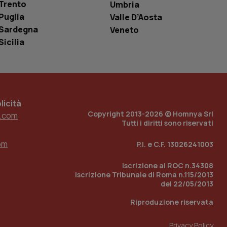
Trento
Umbria
e per abilitare il
Puglia
Valle D’Aosta
loggato con identity
Sardegna
Veneto
Sicilia
icità
Copyright 2013-2026 © Homnya Srl
.com
Tutti i diritti sono riservati
om
P.I. e C.F. 13026241003
Iscrizione al ROC n.34308
Iscrizione Tribunale di Roma n.115/2013
del 22/05/2013
Riproduzione riservata
Privacy Policy