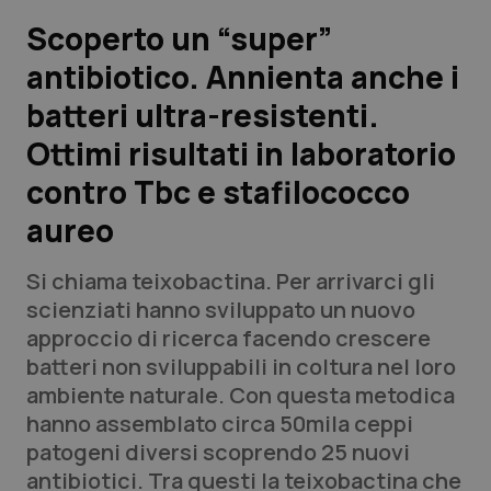
Scoperto un “super”
Scienza e Farmaci
antibiotico. Annienta anche i
batteri ultra-resistenti.
Studi e Analisi
Ottimi risultati in laboratorio
Lettere al direttore
contro Tbc e stafilococco
Edizioni Regionali
aureo
QS Pro
Si chiama
teixobactina.
Per arrivarci gli
scienziati hanno sviluppato un nuovo
Professionisti Sanitari.AI
approccio di ricerca facendo crescere
batteri non sviluppabili in coltura nel loro
ambiente naturale. Con questa metodica
Abruzzo
QS Pro Gold
hanno assemblato circa 50mila ceppi
QS Club
Newsletter
patogeni diversi scoprendo 25 nuovi
Basilicata
Artrite & artrosi
antibiotici. Tra questi la
teixobactina
che