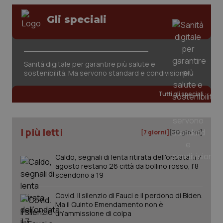
Gli speciali
Sanità digitale per garantire più salute e
sostenibilità. Ma servono standard e condivisione
Tutti gli speciali
PHPSESSID
Sessio
PHP.net
www.quotidianosanita.it
I più letti
[7 giorni]
[30 giorni]
Caldo, segnali di lenta ritirata dell'ondata: il 7
agosto restano 26 città da bollino rosso, l'8
scendono a 19
Covid. Il silenzio di Fauci e il perdono di Biden.
Ma il Quinto Emendamento non è
un’ammissione di colpa