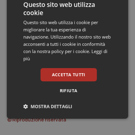
uno studio nel 2013, inoltre, Lewis aveva presentato un
Questo sito web utilizza
nuovo approccio per combattere ed eliminare il Mrsa, il
cookie
superbatterio che colpisce un milione di americani ogni
anno: secondo Lewis, l’ultimo studio prepara la base
Questo sito web utilizza i cookie per
per far avanzare il lavoro finalizzato al trattamento
migliorare la tua esperienza di
dell’MRSA e di altre infezioni.
navigazione. Utilizzando il nostro sito web
acconsenti a tutti i cookie in conformità
Viola Rita
con la nostra policy per i cookie.
Leggi di
più
*Losee L. Ling et al., A new antibiotic kills pathogens
without detectable resistance.
Nature
, 2015; DOI:
ACCETTA TUTTI
10.1038/nature14098
RIFIUTA
Viola Rita
MOSTRA DETTAGLI
10 Gennaio 2015
© Riproduzione riservata
Necessari
Statistici
Marketing