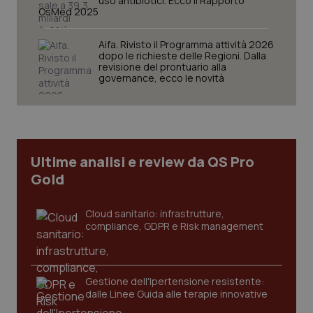
uso antibiotici. Ecco il Rapporto
OsMed 2025
Aifa. Rivisto il Programma attività 2026
dopo le richieste delle Regioni. Dalla
revisione del prontuario alla
governance, ecco le novità
CookieScriptConsent
5 mesi
CookieScript
settim
www.quotidianosanita.it
Ultime analisi e review da QS Pro
Gold
Cloud sanitario: infrastrutture,
compliance, GDPR e Risk management
tracking-sites-ironfish-
www.quotidianosanita.it
4
tracking-enable
settim
Gestione dell'Ipertensione resistente:
2 gior
dalle Linee Guida alle terapie innovative