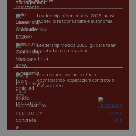
tracking-sites-ironfish-
www.quotidianosanita.it
4
Leadership Infermieristica 2026: nuovi
session-id
settim
modelli di responsabilità e autonomia
2 gior
Leadership Medica 2026: guidare team
_ga
1 anno
Google LLC
clinici ad alte prestazioni
mes
.quotidianosanita.it
AI e telemedicina nello studio
odontoiatrico: applicazioni concrete e
uso protetto