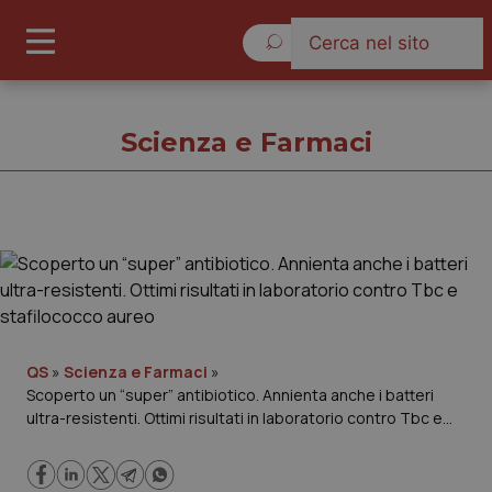
Sabato 8 Agosto 2026
Scienza e Farmaci
Scienza e Farmaci
Cronache
Governo e Parlamento
QS
»
Scienza e Farmaci
»
Scoperto un “super” antibiotico. Annienta anche i batteri
ultra-resistenti. Ottimi risultati in laboratorio contro Tbc e
Regioni e Asl
stafilococco aureo
Lavoro e Professioni