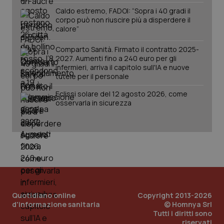
Caldo estremo, FADOI: “Sopra i 40 gradi il
corpo può non riuscire più a disperdere il
calore”
Comparto Sanità. Firmato il contratto 2025-
2027. Aumenti fino a 240 euro per gli
_ga_KM60CM4NPH
.quotidianosanita.it
1 anno
infermieri, arriva il capitolo sull'IA e nuove
mes
tutele per il personale
Eclissi solare del 12 agosto 2026, come
osservarla in sicurezza
Fornitore
/
Nome
Scadenza
Descrizion
Dominio
Nome
Fornitore
/
Dominio
Scadenza
Des
_ga_0VMQEQKQ1N
.quotidianosanita.it
1 anno 1
Questo
mese
cookie
VISITOR_INFO1_LIVE
5 mesi 4
Que
Google LLC
Quotidiano online
Copyright 2013-2026
viene
settimane
imp
.youtube.com
d'informazione sanitaria
© Homnya Srl
utilizzato
You
da Google
ten
Tutti i diritti sono
Analytics
pre
riservati