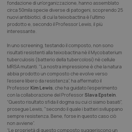
Valle D’Aosta
Oncodermatologia
fondazione di un'organizzazione, hanno assemblato
circa 50mila specie diverse di patogeni, scoprendo 25
Veneto
Oncoematologia
nuovi antibiotici, di cui la teixobactina è l’ultimo
prodotto e, secondo il Professor Lewis, il più
interessante.
Oncologia & Nutrizione
In uno screening, testando il composto, non sono
Psoriasi & pelle
risultati resistenti alla teixobactina nè il
Mycobaterium
tuber­cu­losis
(batterio della tubercolosi) nè
cellule
Quotidiano Cardiologia
MRSA mutanti. "La nostra impressione è che la natura
abbia prodotto un composto che evolve verso
Quotidiano Chirurgia
l’essere libero da resistenza”, ha affermato il
Professor
Kim Lewis
, che ha guidato l’esperimento
Quotidiano Oncologia
con la collaborazione del Professor
Slava Epstein
.
“Questo risultato sfida il dogma su cui ci siamo basati",
Quotidiano Pediatria
prosegue Lewis, "secondo il quale i batteri sviluppano
sempre resistenza. Bene, forse in questo caso ciò
non avviene”.
Rene & patologie urogenitali
“Le proprietà di questo composto suggeriscono un