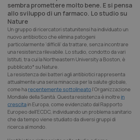
sembra promettere molto bene. E si pensa
Calabria
Asma & BPCO
allo sviluppo di un farmaco. Lo studio su
Nature
Campania
Car-T
Un gruppo di ricercatori statunitensi ha individuato un
nuovo antibiotico che elimina patogeni
Emilia-Romagna
Colesterolo & coronaropatie
particolarmente ‘difficili’ da trattare, senza incontrare
una resistenza rilevabile. Lo studio, condotto da vari
Friuli Venezia Giulia
Dermatite Atopica
Istituti, tra cui la Northeastern University a Boston, è
pubblicato* su
Nature
.
Lazio
Diabete & glucometri
La resistenza dei batteri agli antibiotici rappresenta
attualmente una seria minaccia per la salute globale,
Liguria
Disturbi dell’umore
come ha
recentemente sottolineato
l’Organizzazione
Mondiale della Sanità. Questa resistenza è inoltre
in
Lombardia
Dolore
crescita
in Europa, come evidenziato dal Rapporto
Europeo dell'ECDC, individuando un problema sanitario
Marche
Donna & Salute
che da tempo viene studiato da diversi gruppi di
ricerca al mondo.
Molise
Epatiti