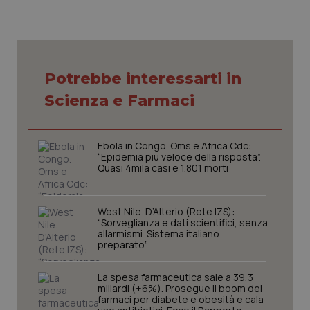
Necessari
Statistici
Marketing
Potrebbe interessarti in
I cookie necessari contribuiscono a rendere fruibile il
Scienza e Farmaci
sito web abilitandone funzionalità di base quali la
navigazione sulle pagine e l'accesso alle aree
protette del sito. Il sito web non è in grado di
funzionare correttamente senza questi cookie.
Ebola in Congo. Oms e Africa Cdc:
Nome
Fornitore
/
Dominio
Scaden
“Epidemia più veloce della risposta”.
Quasi 4mila casi e 1.801 morti
VISITOR_PRIVACY_METADATA
5 mesi
YouTube
settim
.youtube.com
West Nile. D’Alterio (Rete IZS):
“Sorveglianza e dati scientifici, senza
allarmismi. Sistema italiano
preparato”
La spesa farmaceutica sale a 39,3
miliardi (+6%). Prosegue il boom dei
farmaci per diabete e obesità e cala