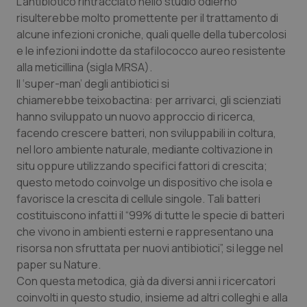
L'antibiotico rintracciato nello studio odierno
risulterebbe molto promettente per il trattamento di
Piemonte
HIV
alcune infezioni croniche, quali quelle della tubercolosi
e le infezioni indotte da stafilococco aureo resistente
Provincia Autonoma di Bolzano
Infezioni & Febbre
alla meticillina (sigla MRSA).
Il ‘super-man’ degli antibiotici si
Provincia Autonoma di Trento
Ipertensione & Scompenso
chiamerebbe
teixobactina
: per arrivarci, gli scienziati
hanno sviluppato un nuovo approccio di ricerca,
Puglia
Malattie rare
facendo crescere batteri, non sviluppabili in coltura,
nel loro ambiente naturale, mediante coltivazione
in
situ
oppure utilizzando specifici fattori di crescita;
Sardegna
Malattia di Crohn & Rettocolite Ulcerosa
questo metodo coinvolge un dispositivo che isola e
favorisce la crescita di cellule singole. Tali batteri
Sicilia
Neuroscienze & patologie neurodegenerative
costituiscono infatti il “99% di tutte le specie di batteri
che vivono in ambienti esterni e rappresentano una
Toscana
Obesità
risorsa non sfruttata per nuovi antibiotici”, si legge nel
paper su
Nature
.
Umbria
Oftalmologia
Con questa metodica, già da diversi anni i ricercatori
coinvolti in questo studio, insieme ad altri colleghi e alla