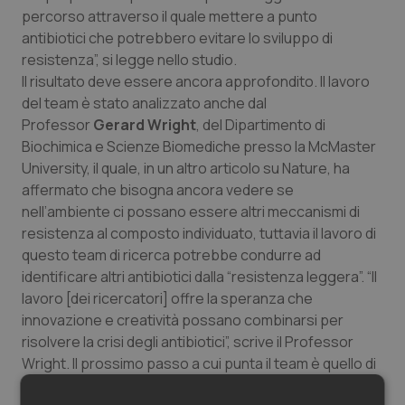
percorso attraverso il quale mettere a punto
Salute orale & impianti
antibiotici che potrebbero evitare lo sviluppo di
resistenza”, si legge nello studio.
Sangue & coagulazione
Il risultato deve essere ancora approfondito. Il lavoro
del team è stato analizzato anche dal
Tiroide
Professor
Gerard Wright
, del Dipartimento di
Biochimica e Scienze Biomediche presso la McMaster
Tumore al seno
University, il quale, in un altro articolo su
Nature
, ha
affermato che bisogna ancora vedere se
Tumore ovarico
nell’ambiente ci possano essere altri meccanismi di
resistenza al composto individuato, tuttavia il lavoro di
questo team di ricerca potrebbe condurre ad
Tumori del Polmone & Testa Collo
identificare altri antibiotici dalla “resistenza leggera”. “Il
lavoro [dei ricercatori] offre la speranza che
Tumori gastrointestinali
innovazione e creatività possano combinarsi per
risolvere la crisi degli antibiotici”, scrive il Professor
Ulcera & Reflusso
Wright. Il prossimo passo a cui punta il team è quello di
sviluppare un farmaco a partire dalla teixobactina. In
Vaccini