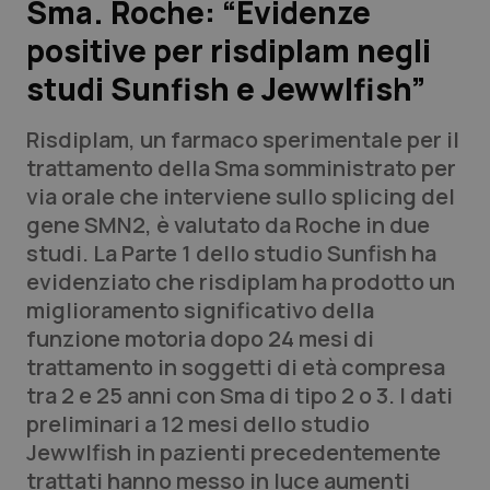
Sma. Roche: “Evidenze
positive per risdiplam negli
Scienza e Farmaci
studi Sunfish e Jewwlfish”
Studi e Analisi
Risdiplam, un farmaco sperimentale per il
Lettere al direttore
trattamento della Sma somministrato per
via orale che interviene sullo splicing del
Edizioni Regionali
gene SMN2, è valutato da Roche in due
studi. La Parte 1 dello studio Sunfish ha
QS Pro
evidenziato che risdiplam ha prodotto un
miglioramento significativo della
Professionisti Sanitari.AI
funzione motoria dopo 24 mesi di
trattamento in soggetti di età compresa
Abruzzo
QS Pro Gold
tra 2 e 25 anni con Sma di tipo 2 o 3. I dati
preliminari a 12 mesi dello studio
QS Club
Newsletter
Basilicata
Artrite & artrosi
Jewwlfish in pazienti precedentemente
trattati hanno messo in luce aumenti