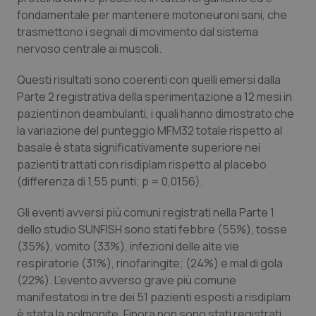
fondamentale per mantenere motoneuroni sani, che
trasmettono i segnali di movimento dal sistema
nervoso centrale ai muscoli.
Questi risultati sono coerenti con quelli emersi dalla
Parte 2 registrativa della sperimentazione a 12 mesi in
pazienti non deambulanti, i quali hanno dimostrato che
la variazione del punteggio MFM32 totale rispetto al
basale è stata significativamente superiore nei
pazienti trattati con risdiplam rispetto al placebo
(differenza di 1,55 punti; p = 0,0156).
Gli eventi avversi più comuni registrati nella Parte 1
dello studio SUNFISH sono stati febbre (55%), tosse
(35%), vomito (33%), infezioni delle alte vie
respiratorie (31%), rinofaringite; (24%) e mal di gola
(22%). L’evento avverso grave più comune
manifestatosi in tre dei 51 pazienti esposti a risdiplam
è stata la polmonite. Finora non sono stati registrati