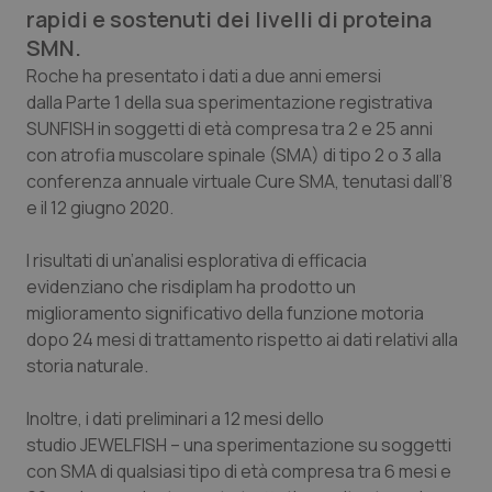
Calabria
Asma & BPCO
rapidi e sostenuti dei livelli di proteina
SMN.
Campania
Car-T
Roche ha presentato i dati a due anni emersi
dalla Parte 1 della sua sperimentazione registrativa
SUNFISH in soggetti di età compresa tra 2 e 25 anni
Emilia-Romagna
Colesterolo & coronaropatie
con atrofia muscolare spinale (SMA) di tipo 2 o 3 alla
conferenza annuale virtuale Cure SMA, tenutasi dall’8
Friuli Venezia Giulia
Dermatite Atopica
e il 12 giugno 2020.
Lazio
Diabete & glucometri
I risultati di un’analisi esplorativa di efficacia
evidenziano che risdiplam ha prodotto un
Liguria
Disturbi dell’umore
miglioramento significativo della funzione motoria
dopo 24 mesi di trattamento rispetto ai dati relativi alla
Lombardia
Dolore
storia naturale.
Marche
Donna & Salute
Inoltre, i dati preliminari a 12 mesi dello
studio JEWELFISH – una sperimentazione su soggetti
con SMA di qualsiasi tipo di età compresa tra 6 mesi e
Molise
Epatiti