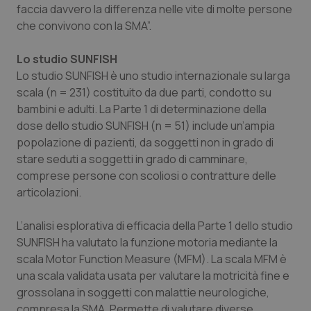
Valle D’Aosta
Oncodermatologia
faccia davvero la differenza nelle vite di molte persone
che convivono con la SMA”.
Veneto
Oncoematologia
Lo studio SUNFISH
Oncologia & Nutrizione
Lo studio SUNFISH è uno studio internazionale su larga
scala (n = 231) costituito da due parti, condotto su
bambini e adulti. La Parte 1 di determinazione della
Psoriasi & pelle
dose dello studio SUNFISH (n = 51) include un’ampia
popolazione di pazienti, da soggetti non in grado di
Quotidiano Cardiologia
stare seduti a soggetti in grado di camminare,
comprese persone con scoliosi o contratture delle
Quotidiano Chirurgia
articolazioni.
Quotidiano Oncologia
L’analisi esplorativa di efficacia della Parte 1 dello studio
SUNFISH ha valutato la funzione motoria mediante la
Quotidiano Pediatria
scala Motor Function Measure (MFM). La scala MFM è
una scala validata usata per valutare la motricità fine e
Rene & patologie urogenitali
grossolana in soggetti con malattie neurologiche,
compresa la SMA. Permette di valutare diverse