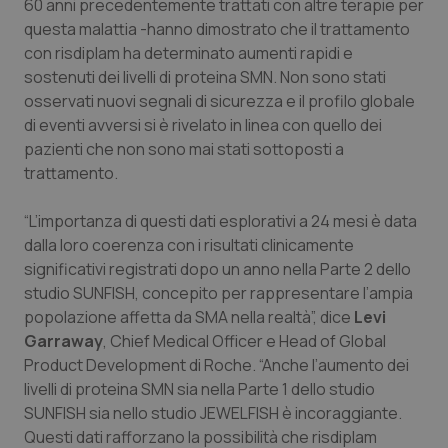
60 anni precedentemente trattati con altre terapie per
questa malattia -hanno dimostrato che il trattamento
Piemonte
HIV
con risdiplam ha determinato aumenti rapidi e
sostenuti dei livelli di proteina SMN. Non sono stati
Provincia Autonoma di Bolzano
Infezioni & Febbre
osservati nuovi segnali di sicurezza e il profilo globale
di eventi avversi si è rivelato in linea con quello dei
Provincia Autonoma di Trento
Ipertensione & Scompenso
pazienti che non sono mai stati sottoposti a
trattamento.
Puglia
Malattie rare
“L’importanza di questi dati esplorativi a 24 mesi è data
Sardegna
Malattia di Crohn & Rettocolite Ulcerosa
dalla loro coerenza con i risultati clinicamente
significativi registrati dopo un anno nella Parte 2 dello
studio SUNFISH, concepito per rappresentare l’ampia
Sicilia
Neuroscienze & patologie neurodegenerative
popolazione affetta da SMA nella realtà”, dice
Levi
Garraway
, Chief Medical Officer e Head of Global
Toscana
Obesità
Product Development di Roche. “Anche l’aumento dei
livelli di proteina SMN sia nella Parte 1 dello studio
Umbria
Oftalmologia
SUNFISH sia nello studio JEWELFISH è incoraggiante.
Questi dati rafforzano la possibilità che risdiplam