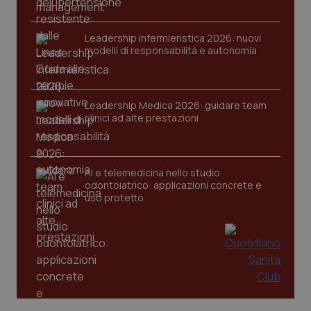
www.quotidianosanita.it
Leadership Infermieristica 2026: nuovi
modelli di responsabilità e autonomia
Leadership Medica 2026: guidare team
clinici ad alte prestazioni
AI e telemedicina nello studio
odontoiatrico: applicazioni concrete e
uso protetto
_ga_KM60CM4NPH
.quotidianosanita.it
1 anno
mes