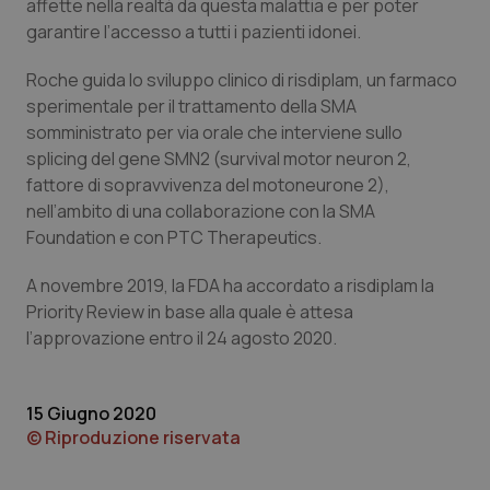
affette nella realtà da questa malattia e per poter
garantire l’accesso a tutti i pazienti idonei.
VISITOR_PRIVACY_METADATA
5 mesi
YouTube
settim
.youtube.com
Roche guida lo sviluppo clinico di risdiplam, un farmaco
sperimentale per il trattamento della SMA
somministrato per via orale che interviene sullo
splicing del gene SMN2 (survival motor neuron 2,
fattore di sopravvivenza del motoneurone 2),
nell’ambito di una collaborazione con la SMA
Foundation e con PTC Therapeutics.
A novembre 2019, la FDA ha accordato a risdiplam la
Priority Review in base alla quale è attesa
l’approvazione entro il 24 agosto 2020.
CookieScriptConsent
5 mesi
CookieScript
settim
www.quotidianosanita.it
15 Giugno 2020
© Riproduzione riservata