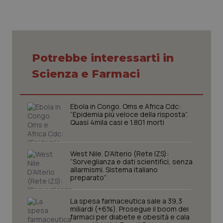
Potrebbe interessarti in
Scienza e Farmaci
tracking-sites-ironfish-
www.quotidianosanita.it
4
tracking-enable
settim
2 gior
Ebola in Congo. Oms e Africa Cdc:
“Epidemia più veloce della risposta”.
Quasi 4mila casi e 1.801 morti
tracking-sites-ironfish-
www.quotidianosanita.it
4
session-id
settim
2 gior
West Nile. D’Alterio (Rete IZS):
“Sorveglianza e dati scientifici, senza
allarmismi. Sistema italiano
preparato”
_ga
1 anno
Google LLC
mes
.quotidianosanita.it
La spesa farmaceutica sale a 39,3
miliardi (+6%). Prosegue il boom dei
farmaci per diabete e obesità e cala