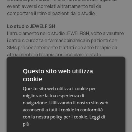
eventi avversi correlati al trattamento tali da
comportare il ritiro di pazienti dallo studio.
Lo studio JEWELFISH
L’arruolamento nello studio JEWELFISH, volto a valutare
i dati di sicurezza e farmacodinamica in pazienti con
SMA precedentemente trattati con altre terapie ed
attualmente in terapia con risdiplam, è stato
completato (n = 174). Tra i pazienti che hanno
completato 12 mesi di trattamento con risdiplam è
Questo sito web utilizza
stato osservato un aumento mediano dei livelli di
cookie
proteina SMN pari a due volte rispetto al basale (n =
Questo sito web utilizza i cookie per
18). Una valutazione precoce della sicurezza ha
migliorare la tua esperienza di
messo in luce un profilo di sicurezza coerente rispetto
navigazione. Utilizzando il nostro sito web
ai pazienti che non sono mai stati sottoposti a
acconsenti a tutti i cookie in conformità
trattamento.
con la nostra policy per i cookie.
Leggi di
più
Dei 174 pazienti arruolati, 76 erano stati