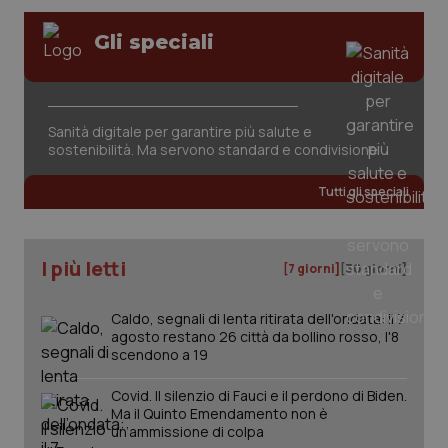
Gli speciali
Fornitore
/
Nome
Scadenza
Descrizion
Dominio
Sanità digitale per garantire più salute e
Nome
Fornitore
/
Dominio
Scadenza
Des
_ga_0VMQEQKQ1N
.quotidianosanita.it
1 anno 1
Questo
sostenibilità. Ma servono standard e condivisione
mese
cookie
VISITOR_INFO1_LIVE
5 mesi 4
Que
Google LLC
viene
settimane
imp
.youtube.com
utilizzato
You
Tutti gli speciali
da Google
ten
Analytics
pre
per
del
mantener
vid
lo stato
inco
I più letti
[7 giorni]
[30 giorni]
della
può
sessione.
det
vis
web
Caldo, segnali di lenta ritirata dell'ondata: il 7
uti
agosto restano 26 città da bollino rosso, l'8
nuo
scendono a 19
ver
dell
You
Covid. Il silenzio di Fauci e il perdono di Biden.
Ma il Quinto Emendamento non è
__Secure-YNID
.youtube.com
5 mesi 4
Que
settimane
imp
un’ammissione di colpa
You