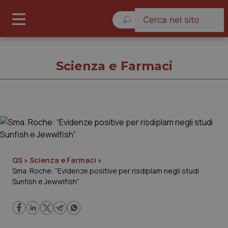
Venerdì 7 Agosto 2026
Scienza e Farmaci
Scienza e Farmaci
Cronache
QS
»
Scienza e Farmaci
»
Sma. Roche: “Evidenze positive per risdiplam negli studi
Governo e Parlamento
Sunfish e Jewwlfish”
Regioni e Asl
Lavoro e Professioni