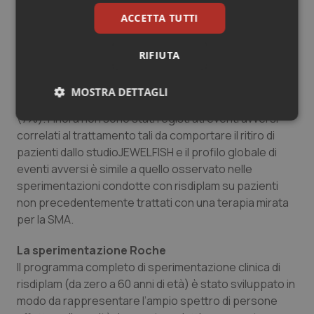
precedentemente trattati con nusinersen e 14
con onasemnogene abeparvovec. Gli 83 pazienti
ACCETTA TUTTI
restanti erano stati trattati con composti al tempo
oggetto di sviluppo da parte di Roche.
RIFIUTA
Gli eventi avversi più comuni sono stati infezioni delle
alte vie respiratorie (13%), mal di testa (12%), febbre
MOSTRA DETTAGLI
(8%), diarrea (8%), rinofaringite (7%) e nausea
(7%). Finora non sono stati registrati eventi avversi
Necessari
Statistici
Marketing
correlati al trattamento tali da comportare il ritiro di
pazienti dallo studioJEWELFISH e il profilo globale di
eventi avversi è simile a quello osservato nelle
sperimentazioni condotte con risdiplam su pazienti
non precedentemente trattati con una terapia mirata
per la SMA.
Necessari
Statistici
Marketing
I cookie necessari contribuiscono a rendere fruibile il
La sperimentazione Roche
sito web abilitandone funzionalità di base quali la
Il programma completo di sperimentazione clinica di
navigazione sulle pagine e l'accesso alle aree
protette del sito. Il sito web non è in grado di
risdiplam (da zero a 60 anni di età) è stato sviluppato in
funzionare correttamente senza questi cookie.
modo da rappresentare l’ampio spettro di persone
Nome
Fornitore
/
Dominio
Scaden