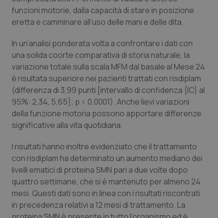
funzioni motorie, dalla capacità di stare in posizione
Salute orale & impianti
eretta e camminare all’uso delle mani e delle dita.
Sangue & coagulazione
In un’analisi ponderata volta a confrontare i dati con
una solida coorte comparativa di storia naturale, la
Tiroide
variazione totale sulla scala MFM dal basale al Mese 24
è risultata superiore nei pazienti trattati con risdiplam
Tumore al seno
(differenza di 3,99 punti [intervallo di confidenza {IC} al
95%: 2,34, 5,65]; p < 0,0001). Anche lievi variazioni
Tumore ovarico
della funzione motoria possono apportare differenze
significative alla vita quotidiana.
Tumori del Polmone & Testa Collo
I risultati hanno inoltre evidenziato che il trattamento
con risdiplam ha determinato un aumento mediano dei
Tumori gastrointestinali
livelli ematici di proteina SMN pari a due volte dopo
quattro settimane, che si è mantenuto per almeno 24
Ulcera & Reflusso
mesi. Questi dati sono in linea con i risultati riscontrati
in precedenza relativi a 12 mesi di trattamento. La
Vaccini
proteina SMN è presente in tutto l’organismo ed è