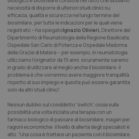
biologico e biosimilare consiste nel fatto che abbiamo
Valle D’Aosta
Oncodermatologia
necessità di disporre di ulteriori studi clinici su
efficacia, qualità e sicurezza nel lungo termine del
Veneto
Oncoematologia
biosimilare, per tutte le indicazioni per le quali viene
registrato – ha spiegato
Ignazio Olivieri,
Direttore del
Oncologia & Nutrizione
Dipartimento di Reumatologia della Regione Basilicata,
Ospedale San Carlo di Potenza e Ospedale Madonna
Psoriasi & pelle
delle Grazie di Matera – per esempio, in reumatologia
utilizziamo l’originator da 15 anni, sicuramente saremo
Quotidiano Cardiologia
in grado di utilizzare al meglio anche il biosimilare: il
problema è che vorremmo avere maggiore tranquillità
Quotidiano Chirurgia
rispetto al suo impiego e questa può essere garantita
solo da altri studi clinici”.
Quotidiano Oncologia
Nessun dubbio sul cosiddetto “switch”, ossia sulla
possibilità una volta iniziata una terapia con un
Quotidiano Pediatria
farmaco biologico di passare al biosimilare, magari per
ragioni economiche: il livello di allerta degli specialisti è
Rene & patologie urogenitali
alto. “Una cosa è trattare un paziente con il biosimilare