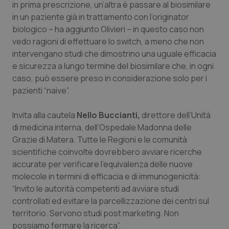
in prima prescrizione, un’altra è passare al biosimilare
Salute orale & impianti
in un paziente già in trattamento con l’originator
biologico – ha aggiunto Olivieri – in questo caso non
Sangue & coagulazione
vedo ragioni di effettuare lo switch, a meno che non
intervengano studi che dimostrino una uguale efficacia
Tiroide
e sicurezza a lungo termine del biosimilare che, in ogni
caso, può essere preso in considerazione solo per i
pazienti “naive”.
Tumore al seno
Invita alla cautela
Nello Buccianti,
direttore dell’Unità
Tumore ovarico
di medicina interna, dell’Ospedale Madonna delle
Grazie di Matera. Tutte le Regioni e le comunità
Tumori del Polmone & Testa Collo
scientifiche coinvolte dovrebbero avviare ricerche
accurate per verificare l’equivalenza delle nuove
Tumori gastrointestinali
molecole in termini di efficacia e di immunogenicità:
“Invito le autorità competenti ad avviare studi
Ulcera & Reflusso
controllati ed evitare la parcellizzazione dei centri sul
territorio. Servono studi post marketing. Non
Vaccini
possiamo fermare la ricerca”.