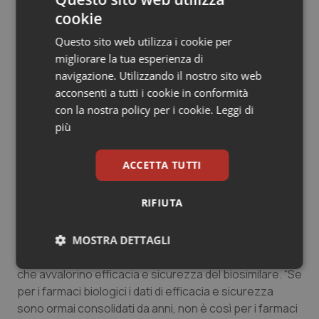
andare bene”. Tuttavia, ammette che se l’esercizio
cookie
della comparabilità tra biosimilare e originatore su
alcune patologie, come l’artrite reumatoide, consente
Questo sito web utilizza i cookie per
la sovrapponibilità dal punto di vista dell’efficacia e della
migliorare la tua esperienza di
sicurezza, maggiori problemi insorgeranno per quelle
navigazione. Utilizzando il nostro sito web
patologie per le quali è prevista l’estrapolazione anche
acconsenti a tutti i cookie in conformità
in assenza di studi clinici certi. In ogni modo per
con la nostra policy per i cookie.
Leggi di
Lombardi la grande collaborazione e il confronto
più
costante che ha sempre contraddistinto i rapporti tra
clinici e farmacisti in Basilicata sono la soluzione più
ACCETTA TUTTI
idonea per individuare i migliori percorsi terapeutici per
la salute dei pazienti.
RIFIUTA
Anche perché sono proprio i pazienti affetti da
patologie gravi e debilitanti, per i quali un biologico ha il
MOSTRA DETTAGLI
valore di un farmaco salvavita che invocano dati clinici
Necessari
Statistici
Marketing
che avvalorino efficacia e sicurezza del biosimilare. “Se
per i farmaci biologici i dati di efficacia e sicurezza
sono ormai consolidati da anni, non è così per i farmaci