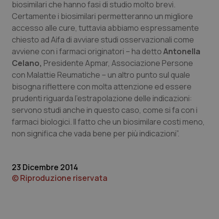
biosimilari che hanno fasi di studio molto brevi.
Certamente i biosimilari permetteranno un migliore
accesso alle cure, tuttavia abbiamo espressamente
Necessari
Statistici
Marketing
chiesto ad Aifa di avviare studi osservazionali come
avviene con i farmaci originatori – ha detto
Antonella
I cookie necessari contribuiscono a rendere fruibile il
sito web abilitandone funzionalità di base quali la
Celano,
Presidente Apmar, Associazione Persone
navigazione sulle pagine e l'accesso alle aree
con Malattie Reumatiche – un altro punto sul quale
protette del sito. Il sito web non è in grado di
funzionare correttamente senza questi cookie.
bisogna riflettere con molta attenzione ed essere
prudenti riguarda l’estrapolazione delle indicazioni:
Nome
Fornitore
/
Dominio
Scaden
servono studi anche in questo caso, come si fa con i
VISITOR_PRIVACY_METADATA
5 mesi
YouTube
farmaci biologici. Il fatto che un biosimilare costi meno,
settim
.youtube.com
non significa che vada bene per più indicazioni”.
23 Dicembre 2014
© Riproduzione riservata