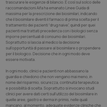
trascurare le esigenze di bilancio. E così sul solco delle
Calabria
Asma & BPCO
raccomandazioni Aifa ha emanato Linee Guida di
massima per la prescrizione dei biosimilari, indicando
Campania
Car-T
che il biosimilare diventi il farmaco di prima scelta per il
trattamento dei pazienti “drug naive”, quindi per quei
Emilia-Romagna
Colesterolo & coronaropatie
pazienti mai trattati precedenza con i biologici senza
imporre percentuali di consumo dei biosimilari.
Friuli Venezia Giulia
Dermatite Atopica
Soprattutto si lascia al medico la decisione
sull’opportunità di passare al biosimilare o propendere
Lazio
Diabete & glucometri
per il biologico. Decisione che in ogni modo deve
essere motivata.
Liguria
Disturbi dell’umore
In ogni modo, clinici e pazienti non abbassano la
guardia e chiedono che non vengano mai meno, in
Lombardia
Dolore
nome del risparmio, sicurezza, continuità terapeutica
e possibilità di scelta. Soprattutto si invocano studi
Marche
Donna & Salute
clinici per avere dati certi sull’utilizzo del biosimilare in
quelle aree, gastro e derma in primis, nelle quali
Molise
Epatiti
mancano, al momento, adeguate evidenze cliniche che