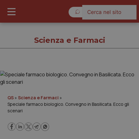
Domenica 9 Agosto 2026
Scienza e Farmaci
Scienza e Farmaci
Cronache
QS
»
Scienza e Farmaci
»
Speciale farmaco biologico. Convegno in Basilicata. Ecco gli
Governo e Parlamento
scenari
Regioni e Asl
Lavoro e Professioni