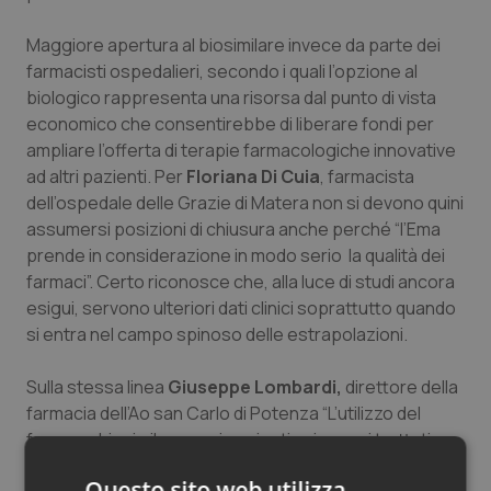
Maggiore apertura al biosimilare invece da parte dei
farmacisti ospedalieri, secondo i quali l’opzione al
biologico rappresenta una risorsa dal punto di vista
economico che consentirebbe di liberare fondi per
ampliare l’offerta di terapie farmacologiche innovative
ad altri pazienti. Per
Floriana Di Cuia
, farmacista
dell’ospedale delle Grazie di Matera non si devono quini
assumersi posizioni di chiusura anche perché “l’Ema
prende in considerazione in modo serio la qualità dei
farmaci”. Certo riconosce che, alla luce di studi ancora
esigui, servono ulteriori dati clinici soprattutto quando
si entra nel campo spinoso delle estrapolazioni.
Sulla stessa linea
Giuseppe Lombardi,
direttore della
farmacia dell’Ao san Carlo di Potenza “L’utilizzo del
farmaco biosimilare per i pazienti naive, mai trattati
precedentemente con il biologico, potrebbe anche
Questo sito web utilizza