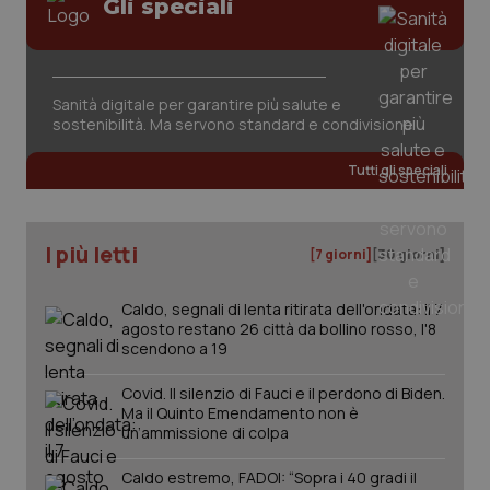
Gli speciali
Sanità digitale per garantire più salute e
sostenibilità. Ma servono standard e condivisione
_ga_KM60CM4NPH
.quotidianosanita.it
1 anno
mes
Tutti gli speciali
I più letti
[7 giorni]
[30 giorni]
Caldo, segnali di lenta ritirata dell'ondata: il 7
agosto restano 26 città da bollino rosso, l'8
Fornitore
/
Nome
Scadenza
Descrizion
scendono a 19
Dominio
Nome
Fornitore
/
Dominio
Scadenza
Des
_ga_0VMQEQKQ1N
.quotidianosanita.it
1 anno 1
Questo
Covid. Il silenzio di Fauci e il perdono di Biden.
mese
cookie
VISITOR_INFO1_LIVE
5 mesi 4
Que
Google LLC
Ma il Quinto Emendamento non è
viene
settimane
imp
.youtube.com
utilizzato
You
un’ammissione di colpa
da Google
ten
Analytics
pre
per
Caldo estremo, FADOI: “Sopra i 40 gradi il
del
mantener