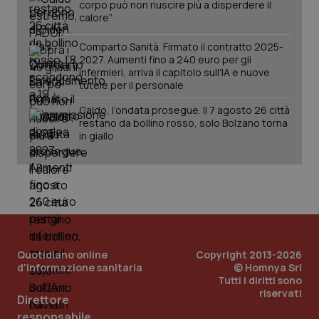
vid
corpo può non riuscire più a disperdere il
lo stato
inco
calore”
della
può
sessione.
det
vis
Comparto Sanità. Firmato il contratto 2025-
web
2027. Aumenti fino a 240 euro per gli
uti
nuo
infermieri, arriva il capitolo sull'IA e nuove
ver
tutele per il personale
dell
You
Caldo, l’ondata prosegue. Il 7 agosto 26 città
__Secure-YNID
.youtube.com
5 mesi 4
Que
restano da bollino rosso, solo Bolzano torna
settimane
imp
in giallo
You
ten
pre
del
vid
inco
può
det
vis
web
uti
nuo
Quotidiano online
Copyright 2013-2026
ver
d'informazione sanitaria
© Homnya Srl
dell
Tutti i diritti sono
You
riservati
Direttore
YSC
Sessione
Que
Google LLC
imp
.youtube.com
responsabile