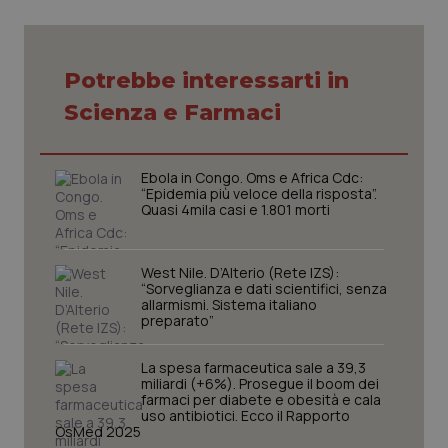
Potrebbe interessarti in
Scienza e Farmaci
CookieScriptConsent
5 mesi
CookieScript
settim
www.quotidianosanita.it
Ebola in Congo. Oms e Africa Cdc:
“Epidemia più veloce della risposta”.
Quasi 4mila casi e 1.801 morti
West Nile. D’Alterio (Rete IZS):
“Sorveglianza e dati scientifici, senza
allarmismi. Sistema italiano
preparato”
tracking-sites-ironfish-
www.quotidianosanita.it
4
La spesa farmaceutica sale a 39,3
tracking-enable
settim
miliardi (+6%). Prosegue il boom dei
2 gior
farmaci per diabete e obesità e cala
uso antibiotici. Ecco il Rapporto
OsMed 2025