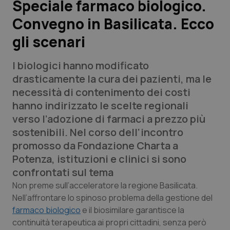
Speciale farmaco biologico.
Convegno in Basilicata. Ecco
Scienza e Farmaci
gli scenari
Studi e Analisi
I biologici hanno modificato
Lettere al direttore
drasticamente la cura dei pazienti, ma le
necessità di contenimento dei costi
Edizioni Regionali
hanno indirizzato le scelte regionali
verso l’adozione di farmaci a prezzo più
QS Pro
sostenibili. Nel corso dell’incontro
promosso da Fondazione Charta a
Professionisti Sanitari.AI
Potenza, istituzioni e clinici si sono
confrontati sul tema
Abruzzo
QS Pro Gold
Non preme sull’acceleratore la regione Basilicata.
Nell’affrontare lo spinoso problema della gestione del
QS Club
Newsletter
farmaco biologico
e il biosimilare garantisce la
Basilicata
Artrite & artrosi
continuità terapeutica ai propri cittadini, senza però