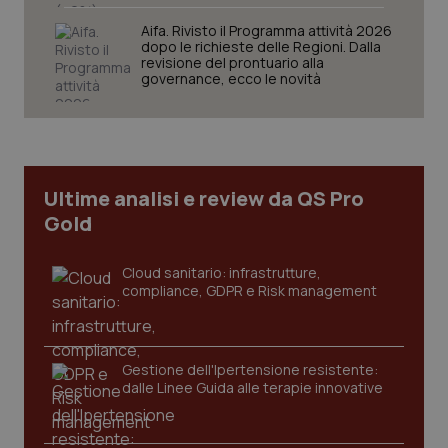
tracking-sites-ironfish-
www.quotidianosanita.it
4
Aifa. Rivisto il Programma attività 2026
session-id
settim
dopo le richieste delle Regioni. Dalla
2 gior
revisione del prontuario alla
governance, ecco le novità
_ga
1 anno
Google LLC
mes
.quotidianosanita.it
Ultime analisi e review da QS Pro
Gold
Cloud sanitario: infrastrutture,
compliance, GDPR e Risk management
Gestione dell'Ipertensione resistente:
dalle Linee Guida alle terapie innovative