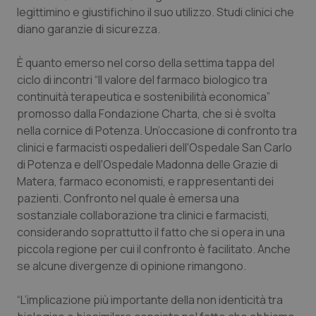
legittimino e giustifichino il suo utilizzo. Studi clinici che
Piemonte
HIV
diano garanzie di sicurezza.
Provincia Autonoma di Bolzano
Infezioni & Febbre
È quanto emerso nel corso della settima tappa del
ciclo di incontri “Il valore del farmaco biologico tra
continuità terapeutica e sostenibilità economica”
Provincia Autonoma di Trento
Ipertensione & Scompenso
promosso dalla Fondazione Charta, che si è svolta
nella cornice di Potenza. Un’occasione di confronto tra
Puglia
Malattie rare
clinici e farmacisti ospedalieri dell'Ospedale San Carlo
di Potenza e dell'Ospedale Madonna delle Grazie di
Sardegna
Malattia di Crohn & Rettocolite Ulcerosa
Matera, farmaco economisti, e rappresentanti dei
pazienti. Confronto nel quale è emersa una
Sicilia
Neuroscienze & patologie neurodegenerative
sostanziale collaborazione tra clinici e farmacisti,
considerando soprattutto il fatto che si opera in una
Toscana
Obesità
piccola regione per cui il confronto è facilitato. Anche
se alcune divergenze di opinione rimangono.
Umbria
Oftalmologia
“L’implicazione più importante della non identicità tra