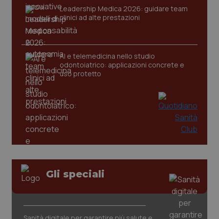
Leadership Medica 2026: guidare team
clinici ad alte prestazioni
AI e telemedicina nello studio
odontoiatrico: applicazioni concrete e
PHPSESSID
Sessio
PHP.net
uso protetto
www.quotidianosanita.it
Gli speciali
Sanità digitale per garantire più salute e