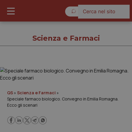
Domenica 9 Agosto 2026
Scienza e Farmaci
Scienza e Farmaci
Cronache
QS
»
Scienza e Farmaci
»
Speciale farmaco biologico. Convegno in Emilia Romagna.
Governo e Parlamento
Ecco gli scenari
Regioni e Asl
Lavoro e Professioni