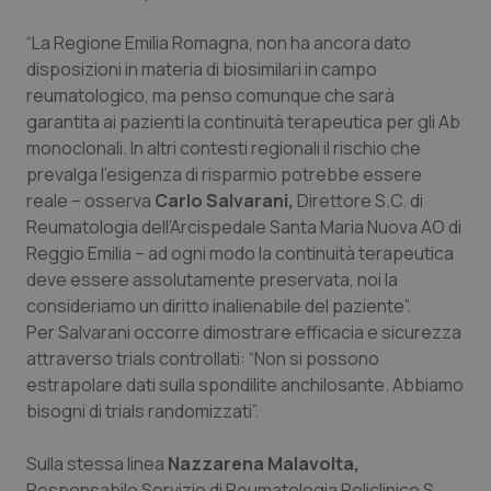
Piemonte
HIV
“La Regione Emilia Romagna, non ha ancora dato
disposizioni in materia di biosimilari in campo
Provincia Autonoma di Bolzano
Infezioni & Febbre
reumatologico, ma penso comunque che sarà
garantita ai pazienti la continuità terapeutica per gli Ab
monoclonali. In altri contesti regionali il rischio che
Provincia Autonoma di Trento
Ipertensione & Scompenso
prevalga l’esigenza di risparmio potrebbe essere
reale – osserva
Carlo Salvarani,
Direttore S.C. di
Puglia
Malattie rare
Reumatologia dell’Arcispedale Santa Maria Nuova AO di
Reggio Emilia – ad ogni modo la continuità terapeutica
Sardegna
Malattia di Crohn & Rettocolite Ulcerosa
deve essere assolutamente preservata, noi la
consideriamo un diritto inalienabile del paziente”.
Sicilia
Neuroscienze & patologie neurodegenerative
Per Salvarani occorre dimostrare efficacia e sicurezza
attraverso trials controllati: “Non si possono
Toscana
Obesità
estrapolare dati sulla spondilite anchilosante. Abbiamo
bisogni di trials randomizzati”.
Umbria
Oftalmologia
Sulla stessa linea
Nazzarena Malavolta,
Responsabile Servizio di Reumatologia Policlinico S.