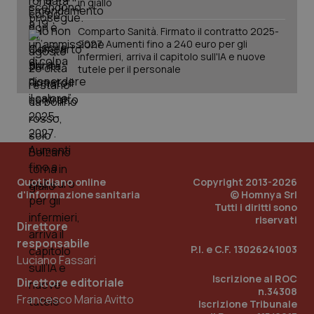
in giallo
vis
web
uti
Comparto Sanità. Firmato il contratto 2025-
nuo
2027. Aumenti fino a 240 euro per gli
ver
dell
infermieri, arriva il capitolo sull'IA e nuove
You
tutele per il personale
__Secure-YNID
.youtube.com
5 mesi 4
Que
settimane
imp
You
ten
pre
del
vid
inco
può
det
Quotidiano online
Copyright 2013-2026
vis
web
d'informazione sanitaria
© Homnya Srl
uti
Tutti i diritti sono
nuo
riservati
ver
Direttore
dell
responsabile
You
P.I. e C.F. 13026241003
Luciano Fassari
YSC
Sessione
Que
Google LLC
imp
.youtube.com
Iscrizione al ROC
Direttore editoriale
You
n.34308
ten
Francesco Maria Avitto
vis
Iscrizione Tribunale
vid