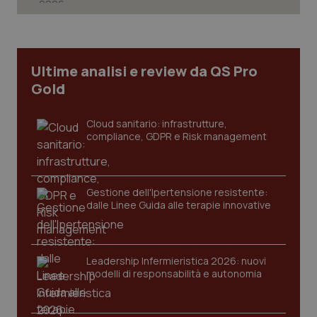
2 gior
_ga
1 anno
Google LLC
Ultime analisi e review da QS Pro
mes
.quotidianosanita.it
Gold
Cloud sanitario: infrastrutture,
compliance, GDPR e Risk management
Gestione dell'Ipertensione resistente:
dalle Linee Guida alle terapie innovative
Leadership Infermieristica 2026: nuovi
modelli di responsabilità e autonomia