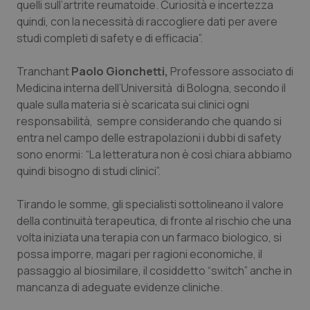
quelli sull’artrite reumatoide. Curiosità e incertezza
Salute orale & impianti
quindi, con la necessità di raccogliere dati per avere
studi completi di safety e di efficacia”.
Sangue & coagulazione
Tranchant
Paolo Gionchetti,
Professore associato di
Tiroide
Medicina interna dell’Università di Bologna, secondo il
quale sulla materia si è scaricata sui clinici ogni
responsabilità, sempre considerando che quando si
Tumore al seno
entra nel campo delle estrapolazioni i dubbi di safety
sono enormi: “La letteratura non è così chiara abbiamo
Tumore ovarico
quindi bisogno di studi clinici”.
Tumori del Polmone & Testa Collo
Tirando le somme, gli specialisti sottolineano il valore
della continuità terapeutica, di fronte al rischio che una
Tumori gastrointestinali
volta iniziata una terapia con un farmaco biologico, si
possa imporre, magari per ragioni economiche, il
Ulcera & Reflusso
passaggio al biosimilare, il cosiddetto “switch” anche in
mancanza di adeguate evidenze cliniche.
Vaccini