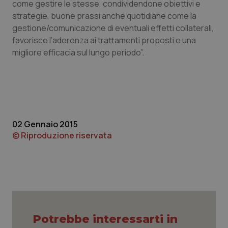
come gestire le stesse, condividendone obiettivi e
Necessari
Statistici
Marketing
strategie, buone prassi anche quotidiane come la
gestione/comunicazione di eventuali effetti collaterali,
I cookie necessari contribuiscono a rendere fruibile il
favorisce l’aderenza ai trattamenti proposti e una
sito web abilitandone funzionalità di base quali la
navigazione sulle pagine e l'accesso alle aree
migliore efficacia sul lungo periodo”.
protette del sito. Il sito web non è in grado di
funzionare correttamente senza questi cookie.
Nome
Fornitore
/
Dominio
Scaden
VISITOR_PRIVACY_METADATA
5 mesi
YouTube
settim
.youtube.com
02 Gennaio 2015
© Riproduzione riservata
Potrebbe interessarti in