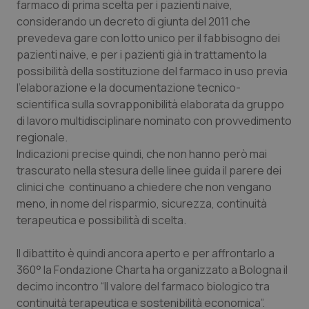
farmaco di prima scelta per i pazienti naive,
Calabria
Asma & BPCO
considerando un decreto di giunta del 2011 che
prevedeva gare con lotto unico per il fabbisogno dei
Campania
Car-T
pazienti naive, e per i pazienti già in trattamento la
possibilità della sostituzione del farmaco in uso previa
Emilia-Romagna
Colesterolo & coronaropatie
l’elaborazione e la documentazione tecnico-
scientifica sulla sovrapponibilità elaborata da gruppo
Friuli Venezia Giulia
Dermatite Atopica
di lavoro multidisciplinare nominato con provvedimento
regionale.
Lazio
Diabete & glucometri
Indicazioni precise quindi, che non hanno però mai
trascurato nella stesura delle linee guida il parere dei
clinici che continuano a chiedere che non vengano
Liguria
Disturbi dell’umore
meno, in nome del risparmio, sicurezza, continuità
terapeutica e possibilità di scelta.
Lombardia
Dolore
Il dibattito è quindi ancora aperto e per affrontarlo a
Marche
Donna & Salute
360° la Fondazione Charta ha organizzato a Bologna il
decimo incontro “Il valore del farmaco biologico tra
Molise
Epatiti
continuità terapeutica e sostenibilità economica”.