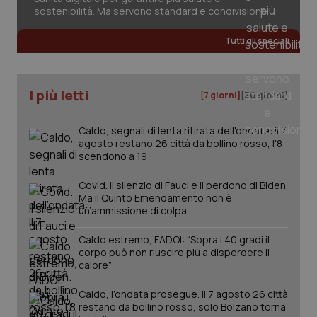
sostenibilità. Ma servono standard e condivisione
Tutti gli speciali
_ga_KM60CM4NPH
.quotidianosanita.it
1 anno
mes
I più letti
[7 giorni]
[30 giorni]
Caldo, segnali di lenta ritirata dell'ondata: il 7
agosto restano 26 città da bollino rosso, l'8
scendono a 19
Fornitore
/
Covid. Il silenzio di Fauci e il perdono di Biden.
Nome
Scadenza
Descrizion
Dominio
Ma il Quinto Emendamento non è
Nome
Fornitore
/
Dominio
Scadenza
Des
un’ammissione di colpa
_ga_0VMQEQKQ1N
.quotidianosanita.it
1 anno 1
Questo
mese
cookie
VISITOR_INFO1_LIVE
5 mesi 4
Que
Google LLC
viene
settimane
imp
.youtube.com
Caldo estremo, FADOI: “Sopra i 40 gradi il
utilizzato
You
corpo può non riuscire più a disperdere il
da Google
ten
Analytics
pre
calore”
per
del
mantener
vid
lo stato
Caldo, l’ondata prosegue. Il 7 agosto 26 città
inco
della
può
restano da bollino rosso, solo Bolzano torna
sessione.
det