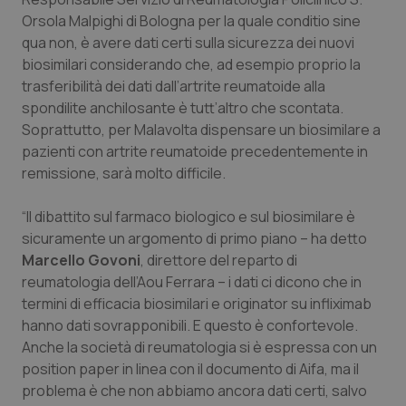
Valle D’Aosta
Oncodermatologia
Orsola Malpighi di Bologna per la quale conditio sine
qua non, è avere dati certi sulla sicurezza dei nuovi
Veneto
Oncoematologia
biosimilari considerando che, ad esempio proprio la
trasferibilità dei dati dall’artrite reumatoide alla
Oncologia & Nutrizione
spondilite anchilosante è tutt’altro che scontata.
Soprattutto, per Malavolta dispensare un biosimilare a
Psoriasi & pelle
pazienti con artrite reumatoide precedentemente in
remissione, sarà molto difficile.
Quotidiano Cardiologia
“Il dibattito sul farmaco biologico e sul biosimilare è
Quotidiano Chirurgia
sicuramente un argomento di primo piano – ha detto
Marcello Govoni
, direttore del reparto di
reumatologia dell’Aou Ferrara – i dati ci dicono che in
Quotidiano Oncologia
termini di efficacia biosimilari e originator su infliximab
hanno dati sovrapponibili. E questo è confortevole.
Quotidiano Pediatria
Anche la società di reumatologia si è espressa con un
position paper in linea con il documento di Aifa, ma il
Rene & patologie urogenitali
problema è che non abbiamo ancora dati certi, salvo