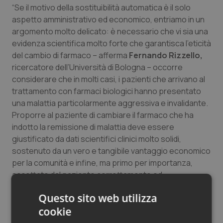
“Se il motivo della sostituibilità automatica è il solo
aspetto amministrativo ed economico, entriamo in un
argomento molto delicato: è necessario che vi sia una
evidenza scientifica molto forte che garantisca l’eticità
del cambio di farmaco – afferma
Fernando Rizzello,
ricercatore dell’Università di Bologna – occorre
considerare che in molti casi, i pazienti che arrivano al
trattamento con farmaci biologici hanno presentato
una malattia particolarmente aggressiva e invalidante.
Proporre al paziente di cambiare il farmaco che ha
indotto la remissione di malattia deve essere
giustificato da dati scientifici clinici molto solidi,
sostenuto da un vero e tangibile vantaggio economico
per la comunità e infine, ma primo per importanza,
accettato dal paziente correttamente ed
esaustivamente informato. Inoltre, c’è il problema della
Questo sito web utilizza
corretta identificazione ed attribuzione degli eventi
cookie
avversi. In caso di un evento avverso serio, a quale dei
due farmaci va attribuito e a quale lotto?”.