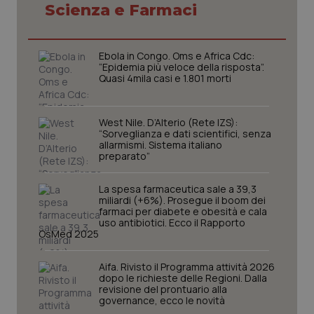
Scienza e Farmaci
CookieScriptConsent
5 mesi
CookieScript
settim
www.quotidianosanita.it
Ebola in Congo. Oms e Africa Cdc:
“Epidemia più veloce della risposta”.
Quasi 4mila casi e 1.801 morti
West Nile. D’Alterio (Rete IZS):
“Sorveglianza e dati scientifici, senza
allarmismi. Sistema italiano
preparato”
La spesa farmaceutica sale a 39,3
miliardi (+6%). Prosegue il boom dei
farmaci per diabete e obesità e cala
tracking-sites-ironfish-
www.quotidianosanita.it
4
uso antibiotici. Ecco il Rapporto
tracking-enable
settim
OsMed 2025
2 gior
Aifa. Rivisto il Programma attività 2026
dopo le richieste delle Regioni. Dalla
revisione del prontuario alla
tracking-sites-ironfish-
www.quotidianosanita.it
4
governance, ecco le novità
session-id
settim