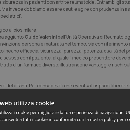
a e sicurezza in pazienti con artrite reumatoide. Entrambi gli st
tor. Ma invece dobbiamo essere cauti e agire con prudenza in a
pediatrici”.
ico al biosimilare.
– ha aggiunto
Guido Valesini
dell’Unità Operativa di Reumatolog
onvinzione personale maturata nel tempo, sia con riferimento ai
tolineano efficacia, sicurezza, purezza, potenza, qualità del p
scussa con il paziente, al quale il medico prescrittore deve d
ratta di un farmaco diverso, illustrandone vantaggi e rischi su
ravi e debilitanti. Pur consapevoli che eventuali risparmi liberer
 alcun tipo di preclusione verso l’arrivo di nuovi biosimilari ch
ilare si basi su dati clinici che ne avvalorino efficacia e sicu
web utilizza cookie
ilizza i cookie per migliorare la tua esperienza di navigazione. Ut
consenti a tutti i cookie in conformità con la nostra policy per i 
cambiabilità tra biologico e biosimilare, dovrebbe comprendere
i di coinvolgimento dei pazienti attraverso un monitoraggio att