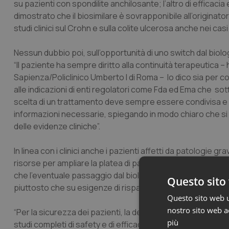
su pazienti con spondilite anchilosante; l’altro di efficaci
dimostrato che il biosimilare è sovrapponibile all’origina
studi clinici sul Crohn e sulla colite ulcerosa anche nei casi 
Nessun dubbio poi, sull’opportunità di uno switch dal biolog
“Il paziente ha sempre diritto alla continuità terapeutica 
Sapienza/Policlinico Umberto I di Roma – lo dico sia per c
alle indicazioni di enti regolatori come Fda ed Ema che sot
scelta di un trattamento deve sempre essere condivisa e di
informazioni necessarie, spiegando in modo chiaro che si t
delle evidenze cliniche”.
In linea con i clinici anche i pazienti affetti da patologie g
risorse per ampliare la platea di pazienti da curare e senza
che l’eventuale passaggio dal biologico originatore al biosim
Questo sito 
piuttosto che su esigenze di risparmio.
Questo sito web ut
nostro sito web ac
“Per la sicurezza dei pazienti, la determinazione di inters
più
studi completi di safety e di efficacia, ma anche programm