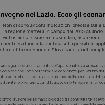
nvegno nel Lazio. Ecco gli scenar
Non ci sono ancora indicazioni precise sulle 
la regione metterà in campo dal 2015 quando
entreranno in scena i biosimilari, le opzioni
pazienti invitano alla cautela sulla possibile ap
ostenibilità economica. E invocano studi comple
e un’esigenza di un incremento dell’appropriatezza prescrittiv
 dalla regione Lazio nel dettare le coordinate per l’utilizzo dei
Ma tutto potrebbe cambiare anche alla luce della necessità del 
 diventano prioritari. E quindi l'utilizzo della terapia a minor cos
contro “Il valore del farmaco biologico tra continuità terapeuti
ta nella sede della regione Lazio, non è stato possibile capir