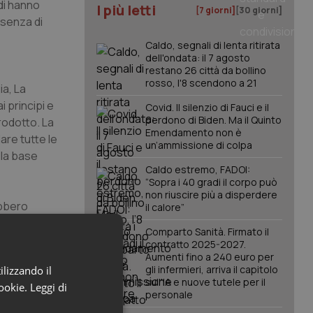
udi hanno
I più letti
[7 giorni]
[30 giorni]
ssenza di
Caldo, segnali di lenta ritirata
dell'ondata: il 7 agosto
restano 26 città da bollino
rosso, l'8 scendono a 21
ia, La
 principi e
Covid. Il silenzio di Fauci e il
perdono di Biden. Ma il Quinto
rodotto. La
Emendamento non è
are tutte le
un’ammissione di colpa
lla base
Caldo estremo, FADOI:
“Sopra i 40 gradi il corpo può
non riuscire più a disperdere
ebbero
il calore”
iedono però
Comparto Sanità. Firmato il
rezza
contratto 2025-2027.
Aumenti fino a 240 euro per
gli infermieri, arriva il capitolo
ilizzando il
sull'IA e nuove tutele per il
cookie.
Leggi di
 non solo gli
personale
ivo –