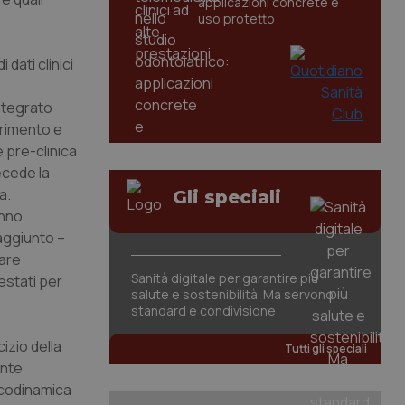
applicazioni concrete e
uso protetto
dati clinici
ntegrato
erimento e
 pre-clinica
ecede la
a.
Gli speciali
anno
 aggiunto –
tare
Sanità digitale per garantire più
estati per
salute e sostenibilità. Ma servono
standard e condivisione
cizio della
Tutti gli speciali
ente
acodinamica