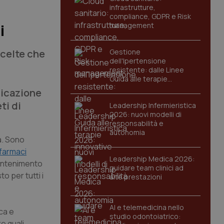
infrastrutture,
compliance, GDPR e Risk
management
i
scelte che
Gestione
dell'Ipertensione
resistente: dalle Linee
Guida alle terapie
innovative
plicazione
ti di
Leadership Infermieristica
2026: nuovi modelli di
responsabilità e
autonomia
a. Sono
farmaci
Leadership Medica 2026:
contenimento
guidare team clinici ad
to per tutti i
alte prestazioni
AI e telemedicina nello
ca e
studio odontoiatrico:
e quali