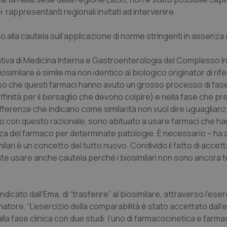
i rappresentanti regionali invitati ad intervenire.
 alla cautela sull’applicazione di norme stringenti in assenza di 
ativa di Medicina Interna e Gastroenterologia del Complesso I
similare è simile ma non identico al biologico originator di rif
nso che questi farmaci hanno avuto un grosso processo di fase
ffinità per il bersaglio che devono colpire) e nella fase che pr
fferenze che indicano come similarità non vuol dire uguaglianz
 con questo razionale, sono abituato a usare farmaci che h
rezza del farmaco per determinate patologie. È necessario – ha
milari è un concetto del tutto nuovo. Condivido il fatto di accet
te usare anche cautela perché i biosimilari non sono ancora t
dicato dall’Ema, di “trasferire” al biosimilare, attraverso l’eser
natore. “L’esercizio della comparabilità è stato accettato dall’
lla fase clinica con due studi: l’uno di farmacocinetica e farm