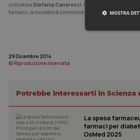
sottolinea
Stefania Canarecci
, Presidente di AMICI Lazio
farmaco, la modalità di somministrazione, gli effetti a medio
MOSTRA DET
Neces
29 Dicembre 2014
© Riproduzione riservata
I cookie necessari con
Potrebbe interessarti in Scienza
e l'accesso alle aree 
Nome
VISITOR_PRIVACY_
La spesa farmaceut
farmaci per diabete
OsMed 2025