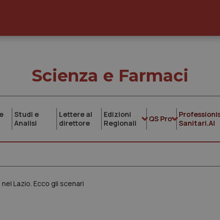
Scienza e Farmaci
e
Studi e
Lettere al
Edizioni
Professionis
QS Pro
Analisi
direttore
Regionali
Sanitari.AI
el Lazio. Ecco gli scenari