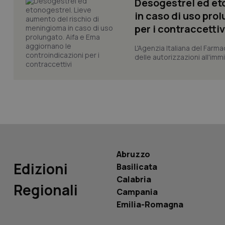
Desogestrel ed et
_ga_KM60CM4NPH
in caso di uso pro
per i contraccettiv
L'Agenzia Italiana del Farma
delle autorizzazioni all'imm
Nome
Nome
VISITOR_INFO1_LIV
_ga_0VMQEQKQ1N
__Secure-YNID
Abruzzo
YSC
Edizioni
Basilicata
Calabria
__Secure-
Regionali
ROLLOUT_TOKEN
Campania
Emilia-Romagna
tracking-sites-
ironfish-tracking-
named-enable