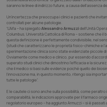
saranno le linee di indirizzo future, a causa dell’assenza de
Un’incertezza che preoccupa i clinici e pazienti che invitano
controllati per alcune patologie.
“L’Aifa – ha spiegato
Alessandro Armuzzi
dell’Unità Oper
Columbus, Università Cattolica di Roma – sostiene che il bio
questa definizione è perfettamente condivisibile, nel se
(studi che caratterizzano le proprietà fisico-chimiche e l’a
sperimentazione clinica sono state evidenziate piccole di
Ovviamente come medico e clinico, pur essendo d’accordo
superato studi clinici che dimostrino l’efficacia e la sicu
che il medico si basi sulle evidenze poiché quello dei biosi
l’innovazione ma, in questo momento, ritengo sia importan
tutte le patologie”.
E le cautele ci sono anche sulla possibilità, come peraltro in
comparabilità, le indicazioni approvate per il farmaco origi
regolatorio europeo – ha aggiunto Armuzzi – si è passati a