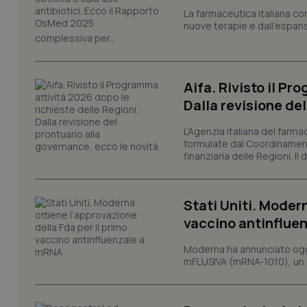
CookieScriptConse
La farmaceutica italiana co
nuove terapie e dall'espan
complessiva per...
tracking-sites-ironf
tracking-enable
Aifa. Rivisto il Pr
tracking-sites-ironf
Dalla revisione de
session-id
L’Agenzia italiana del farma
_ga
formulate dal Coordinamen
finanziaria delle Regioni. Il
Stati Uniti. Modern
vaccino antinflue
PHPSESSID
Moderna ha annunciato oggi
mFLUSIVA (mRNA-1010), un nuo