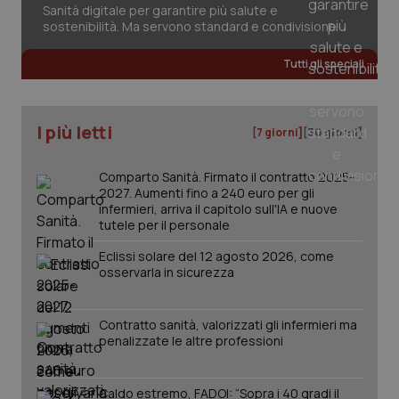
inco
Sanità digitale per garantire più salute e
può
sostenibilità. Ma servono standard e condivisione
det
vis
web
Tutti gli speciali
uti
nuo
ver
dell
You
I più letti
[7 giorni]
[30 giorni]
YSC
Sessione
Que
Google LLC
imp
.youtube.com
You
Comparto Sanità. Firmato il contratto 2025-
ten
vis
2027. Aumenti fino a 240 euro per gli
vid
infermieri, arriva il capitolo sull'IA e nuove
tutele per il personale
__Secure-
.youtube.com
5 mesi 4
Que
ROLLOUT_TOKEN
settimane
imp
You
Eclissi solare del 12 agosto 2026, come
ges
osservarla in sicurezza
del
e d
per
del
Contratto sanità, valorizzati gli infermieri ma
ute
penalizzate le altre professioni
tracking-sites-
www.quotidianosanita.it
4
Que
ironfish-tracking-
settimane
imp
named-enable
2 giorni
dal
per 
Caldo estremo, FADOI: “Sopra i 40 gradi il