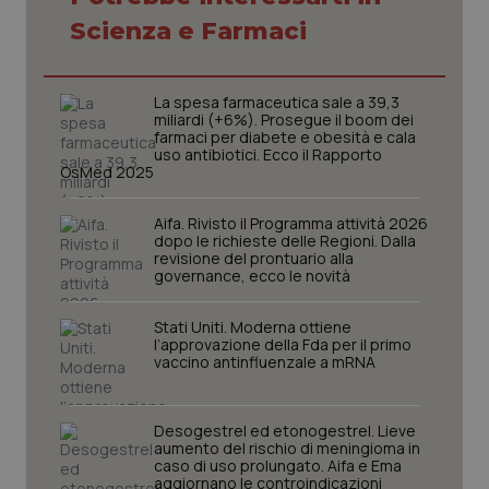
Scienza e Farmaci
La spesa farmaceutica sale a 39,3
miliardi (+6%). Prosegue il boom dei
farmaci per diabete e obesità e cala
uso antibiotici. Ecco il Rapporto
OsMed 2025
Aifa. Rivisto il Programma attività 2026
dopo le richieste delle Regioni. Dalla
revisione del prontuario alla
governance, ecco le novità
Stati Uniti. Moderna ottiene
l’approvazione della Fda per il primo
vaccino antinfluenzale a mRNA
PHPSESSID
Sessio
PHP.net
www.quotidianosanita.it
Desogestrel ed etonogestrel. Lieve
aumento del rischio di meningioma in
caso di uso prolungato. Aifa e Ema
aggiornano le controindicazioni