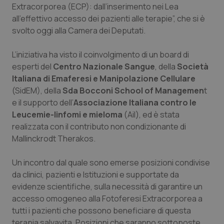
Extracorporea (ECP): dall’inserimento nei Lea
Piemonte
HIV
all’effettivo accesso dei pazienti alle terapie”, che si è
svolto oggi alla Camera dei Deputati.
Provincia Autonoma di Bolzano
Infezioni & Febbre
L’iniziativa ha visto il coinvolgimento di un board di
esperti del
Centro Nazionale Sangue
, della
Società
Provincia Autonoma di Trento
Ipertensione & Scompenso
Italiana di Emaferesi e Manipolazione Cellulare
(SidEM), della
Sda Bocconi School of Managemen
t
Puglia
Malattie rare
e il supporto dell’
Associazione Italiana contro le
Leucemie-linfomi e mieloma
(Ail), ed è stata
Sardegna
Malattia di Crohn & Rettocolite Ulcerosa
realizzata con il contributo non condizionante di
Mallinckrodt Therakos.
Sicilia
Neuroscienze & patologie neurodegenerative
Un incontro dal quale sono emerse posizioni condivise
Toscana
Obesità
da clinici, pazienti e Istituzioni e supportate da
evidenze scientifiche, sulla necessità di garantire un
accesso omogeneo alla Fotoferesi Extracorporea a
Umbria
Oftalmologia
tutti i pazienti che possono beneficiare di questa
terapia salvavita. Posizioni che saranno sottoposte