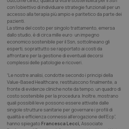
outcome clinici, qualità di vita e sostenibilità per il Ssn
con l’obiettivo di individuare strategie funzionali per un
accesso alla terapia più ampio e paritetico da parte dei
pazienti.
La stima del costo per singolo trattamento, emersa
dallo studio, è di circa mille euro: un impegno
economico sostenibile per il Ssn, sottolineano gli
esperti, soprattutto se rapportato ai costi da
affrontare per la gestione di eventuali decorsi
complessi delle patologie e ricoveri.
“Le nostre analisi, condotte secondo i principi della
Value-Based Healthcare, restituiscono finalmente, a
fronte di evidenze cliniche note da tempo, un quadro di
costo sostenibile per la procedura. Inoltre, mostrano
quali possibili leve possono essere attivate dalle
singole strutture sanitarie per governare i profili di
qualità e efficienza connessi all’erogazione dell’Ecp”,
hanno spiegato
Francesca Lecci,
Associate