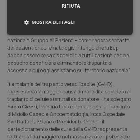
RIFIUTA
“La Fotoferesi Extracorporea ha dimostrato di poter
fare la differenza nel mitigare gli effetti della GvHD e
MOSTRA DETTAGLI
contribuire a migliorare la qualità di vita delle persone –
ha sottolineato
Felice Bombaci,
Responsabile
Necessari
Statistici
Marketing
nazionale Gruppo Ail Pazienti – come rappresentante
dei pazienti onco-ematologici, ritengo che la Ecp
debba essere resa disponibile a tutti i pazienti che ne
possono beneficiare eliminando le disparità di
accesso a cui oggi assistiamo sul territorio nazionale”.
Necessari
Statistici
Marketing
“La malattia del trapianto verso l’ospite (GvHD),
rappresenta la maggior causa di morbidità correlata al
I cookie necessari contribuiscono a rendere fruibile il
sito web abilitandone funzionalità di base quali la
trapianto di cellule staminali da donatore – ha spiegato
navigazione sulle pagine e l'accesso alle aree
Fabio Ciceri,
Primario Unità di ematologia e Trapianto
protette del sito. Il sito web non è in grado di
funzionare correttamente senza questi cookie.
di Midollo Osseo e Oncoematologia, Irccs Ospedale
Nome
Fornitore
/
Dominio
Scaden
San Raffaele Milano e Presidente Gitmo – il
perfezionamento delle cure della GvHD rappresenta
VISITOR_PRIVACY_METADATA
5 mesi
YouTube
settim
.youtube.com
l’attuale sfida maggiore nel massimizzare il potenziale