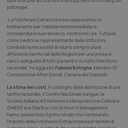
dare una speranza di vita a tanti pazienti affetti da gravi
Salute orale & impianti
patologie”.
“La Fotoferesi Extracorporea rappresenta un
Sangue & coagulazione
trattamento per malattie immunomediate e,
considerata la sua rilevanza, rientra nei Lea. Tuttavia,
Tiroide
come medico e rappresentante delle istituzioni,
condivido la necessità di ridurre sempre più le
Tumore al seno
differenze territoriali delle Regioni per una presa in
carico adeguata di tutti i pazienti e su tutto il territorio
Tumore ovarico
nazionale” ha aggiunto
Fabiola Bologna
, Membro XII
Commissione Affari Sociali, Camera dei Deputati.
Tumori del Polmone & Testa Collo
La stima dei costi.
A sostegno della definizione di una
tariffa nazionale, il Centro Nazionale Sangue, la
Tumori gastrointestinali
Società Italiana di Emaferesi e Manipolazione Cellulare
(SidEM) e la Sda Bocconi School of Management
Ulcera & Reflusso
hanno presentato il primo studio che ha misurato
l’impatto della Fotoferesi Extracorporea in termini di
Vaccini