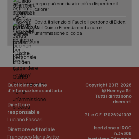
sis
corpo può non riuscire più a disperdere il
sol
calore”
ute
ide
Wel
Covid. Il silenzio di Fauci e il perdono di Biden.
Ma il Quinto Emendamento non è
un’ammissione di colpa
Quotidiano online
Copyright 2013-2026
d'informazione sanitaria
© Homnya Srl
Tutti i diritti sono
riservati
Direttore
responsabile
P.I. e C.F. 13026241003
Luciano Fassari
Iscrizione al ROC
Direttore editoriale
n.34308
Francesco Maria Avitto
Iscrizione Tribunale