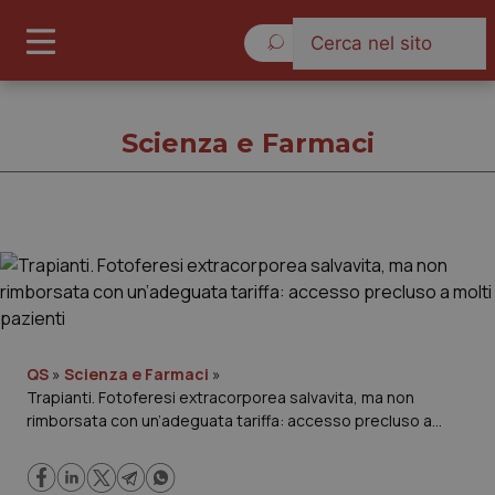
Venerdì 7 Agosto 2026
Scienza e Farmaci
Scienza e Farmaci
Cronache
Governo e Parlamento
QS
»
Scienza e Farmaci
»
Trapianti. Fotoferesi extracorporea salvavita, ma non
rimborsata con un’adeguata tariffa: accesso precluso a
Regioni e Asl
molti pazienti
Lavoro e Professioni