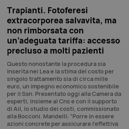
Trapianti. Fotoferesi
Scienza e Farmaci
extracorporea salvavita, ma
non rimborsata con
Studi e Analisi
un’adeguata tariffa: accesso
Lettere al direttore
precluso a molti pazienti
Edizioni Regionali
Questo nonostante la procedura sia
inserita nei Lea e la stima del costo per
QS Pro
singolo trattamento sia di circa mille
euro, un impegno economico sostenibile
Professionisti Sanitari.AI
per il Ssn. Presentato oggi alla Camera da
esperti, insieme al Cns e con il supporto
Abruzzo
QS Pro Gold
di Ail, lo studio dei costi, commissionato
alla Bocconi. Mandelli: “Porre in essere
QS Club
Newsletter
Basilicata
Artrite & artrosi
azioni concrete per assicurare l’effettiva