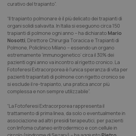
curativo del trapianto”.
“Il trapianto polmonare è il più delicato dei trapianti di
organi solidi salvavita. In Italia si eseguono circa 150
trapianti di polmone ogni anno – ha dichiarato
Mario
Nosotti
, Direttore Chirurgia Toracica e Trapianti di
Polmone, Policlinico Milano – essendo un organo
estremamente ‘immunogenetico’ circa il 30% dei
pazienti ogni anno va incontro al rigetto cronico. La
Fotoferesi Extracorporea è l’unica speranza di vita per
pazienti trapiantati di polmone con rigetto cronico se
si esclude il re-trapianto, una pratica ancor più
CookieScriptConsent
5 mesi
CookieScript
complessa e non sempre utilizzabile”.
settim
www.quotidianosanita.it
“La Fotoferesi Extracorporea rappresenta il
trattamento di prima linea, da solo o eventualmente in
associazione ad altri presidi terapeutici, per pazienti
con linfoma cutaneo eritrodermico e con cellule in
circolo (sindrome di Sezary) – ha aggiunto
Pietro