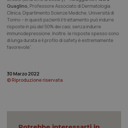
Quaglino,
Professore Associato di Dermatologia
Clinica, Dipartimento Scienze Mediche, Università di
Torino – in questi pazienti il trattamento può indurre
risposte in più del 50% dei casi, senza indurre
tracking-sites-ironfish-
www.quotidianosanita.it
4
tracking-enable
settim
immunodepressione. Inoltre, le risposte spesso sono
2 gior
di lunga durata e il profilo di safety è estremamente
favorevole”.
tracking-sites-ironfish-
www.quotidianosanita.it
4
session-id
settim
2 gior
30 Marzo 2022
© Riproduzione riservata
_ga
1 anno
Google LLC
mes
.quotidianosanita.it
Potrebbe interessarti in