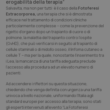
erogabilità della terapia”
Calabria
Asma & BPCO
Salvavita, ma non per tutti: è il caso della
Fotoferesi
Extracorporea,
una terapia che si è dimostrata
Campania
Car-T
efficace nel trattamento di condizioni cliniche
particolarmente complesse – come la prevenzione del
Emilia-Romagna
Colesterolo & coronaropatie
rigetto d’organo dopo un trapianto di cuore o di
polmone, la malattia del trapianto contro l’ospite
Friuli Venezia Giulia
Dermatite Atopica
(GvHD), che può verificarsi in seguito al trapianto di
cellule staminali o di midollo osseo, il linfoma cutaneo a
Lazio
Diabete & glucometri
cellule T – ma per la quale, nonostante l’inserimento tra
i Lea, la mancanza di una tariffa adeguata preclude
l’accesso alla procedura ad un elevato numero di
Liguria
Disturbi dell’umore
pazienti.
Lombardia
Dolore
Ad accendere i riflettori su questa situazione,
chiedendo che venga definita con urgenza una tariffa
Marche
Donna & Salute
univoca a livello nazionale, uniformando l’Italia agli
standard europei per accesso alla terapia, sono stati
Molise
Epatiti
gli esperti intervenuti all’evento “La Fotoferesi