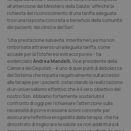
Valle D’Aosta
Oncodermatologia
all’attenzione del Ministero della Salute “affinché la
richiesta del riconoscimento di una tariffa adeguata
Veneto
Oncoematologia
trovi una risposta concreta a beneficio della comunità
dei pazienti, dei clinici e del Ssn”.
Oncologia & Nutrizione
“Una prestazione salvavita, inserita nei Lea ma non
Psoriasi & pelle
rimborsata attraverso un’adeguata tariffa, come
accade per la fotoferesi extracorporea – ha
evidenziato
Andrea Mandelli,
Vice presidente della
Quotidiano Cardiologia
Camera dei Deputati – è uno di quei punti di debolezza
del Sistema che impatta negativamente sull’accesso
Quotidiano Chirurgia
alle terapie per i pazienti, ostacolando la realizzazione
di un universalismo effettivo che è il vero obiettivo del
Quotidiano Oncologia
nostro Ssn. Abbiamo fortemente sostenuto il
confronto di oggi per richiamare l’attenzione sulla
Quotidiano Pediatria
necessità di porre in essere azioni concrete per
assicurare l’effettiva erogabilità della terapia, che ha
Rene & patologie urogenitali
dimostrato di migliorare la salute se non addirittura di