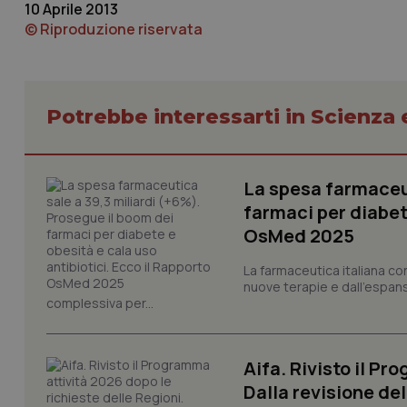
10 Aprile 2013
Nome
© Riproduzione riservata
VISITOR_PRIVACY_
Potrebbe interessarti in Scienza
CookieScriptConse
La spesa farmaceut
tracking-sites-ironf
farmaci per diabete
tracking-enable
OsMed 2025
tracking-sites-ironf
session-id
La farmaceutica italiana co
nuove terapie e dall'espan
complessiva per...
_ga
Aifa. Rivisto il Pr
Dalla revisione de