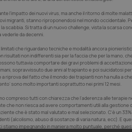
ante l’impatto dei nuovi virus, ma anche il ritorno di molte malat
nuovi migranti, stanno riproponendosi nel mondo occidentale. P
 la scabbia. Si tratta di un nuovo challenge, vista la scarsa co
 a vederle da decenni.
o limitati che riguardano tecniche e modalità ancora pionieristi
 risultati non indifferenti sia per la faccia che per la mano, ch
ossono tuttavia comportare dei gravi problemi di accettazion
 mani, sopravvissuto due anni al trapianto e poi suicidatosi p
a riprova del fatto che il mondo dei trapianti non ha nulla a ch
imento’ sono molto importanti soprattutto nei primi 12 mesi.
o compreso tutti con chiarezza che l’aderenza alle terapie n
te che non riesca ad avere comportamenti utili alla gestione 
ziente che è stato mal valutato e mal selezionato. C’è un 33% 
denti (alcolismo, abuso di sostanze di varia natura, ecc). E qu
 ci stiamo impegnando in maniera molto puntuale, perché quest