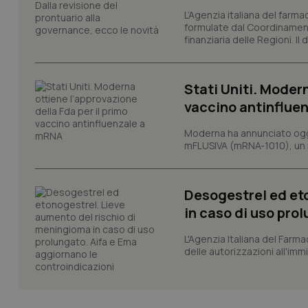
L’Agenzia italiana del farma
PHPSESSID
formulate dal Coordinamen
finanziaria delle Regioni. Il
Stati Uniti. Modern
vaccino antinflue
_ga_KM60CM4NPH
Moderna ha annunciato oggi
mFLUSIVA (mRNA-1010), un nuo
Nome
Nome
VISITOR_INFO1_LIV
Desogestrel ed et
_ga_0VMQEQKQ1N
in caso di uso pro
L'Agenzia Italiana del Farma
__Secure-YNID
delle autorizzazioni all'imm
YSC