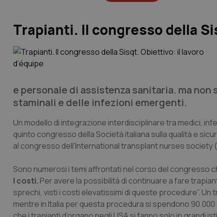
Trapianti. Il congresso della Si
e personale di assistenza sanitaria. ma non s
staminali e delle infezioni emergenti.
Un modello di integrazione interdisciplinare tra medici, infe
quinto congresso della Società italiana sulla qualità e sicu
al congresso dell’International transplant nurses society (
Sono numerosi i temi affrontati nel corso del congresso che
I costi.
Per avere la possibilità di continuare a fare trapian
sprechi, visti i costi elevatissimi di queste procedure”. Un t
mentre in Italia per questa procedura si spendono 90.000 e
che i trapianti d’organo negli USA si fanno solo in grandi is