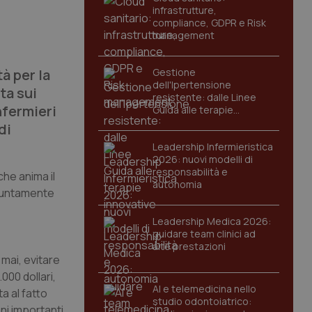
infrastrutture,
compliance, GDPR e Risk
management
à per la
Gestione
dell'Ipertensione
ta sui
resistente: dalle Linee
nfermieri
Guida alle terapie
innovative
di
Leadership Infermieristica
2026: nuovi modelli di
responsabilità e
che anima il
autonomia
ngiuntamente
Leadership Medica 2026:
guidare team clinici ad
alte prestazioni
 mai, evitare
000 dollari,
AI e telemedicina nello
a al fatto
studio odontoiatrico:
oni importanti