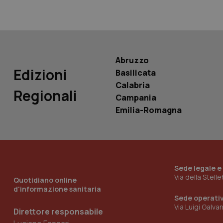
__Secure-
ROLLOUT_TOKEN
tracking-sites-
ironfish-tracking-
Abruzzo
named-enable
Edizioni
Basilicata
Calabria
Regionali
Campania
Emilia-Romagna
Sede legale e
Via della Stell
Quotidiano online
d'informazione sanitaria
Sede operati
Via Luigi Galva
Direttore responsabile