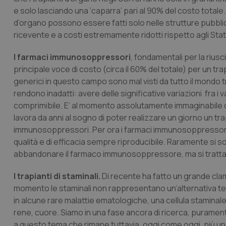
e solo lasciando una ‘caparra’ pari al 90% del costo totale
d’organo possono essere fatti solo nelle strutture pubblic
ricevente e a costi estremamente ridotti rispetto agli Stati
I farmaci immunosoppressori
, fondamentali per la riusci
principale voce di costo (circa il 60% del totale) per un t
generici in questo campo sono mal visti da tutto il mondo t
rendono inadatti: avere delle significative variazioni fra
comprimibile. E’ al momento assolutamente immaginabile d
lavora da anni al sogno di poter realizzare un giorno un tra
immunosoppressori. Per ora i farmaci immunosoppressori 
qualità e di efficacia sempre riproducibile. Raramente si so
abbandonare il farmaco immunosoppressore, ma si tratta d
I trapianti di staminali.
Di recente ha fatto un grande clam
momento le staminali non rappresentano un’alternativa ter
in alcune rare malattie ematologiche, una cellula staminale i
rene, cuore. Siamo in una fase ancora di ricerca, purament
a questo tema che rimane tuttavia, oggi come oggi, più una