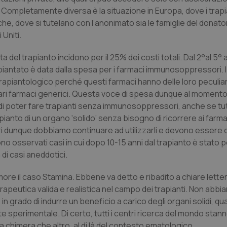
. Completamente diversa è la situazione in Europa, dove i trapi
he, dove si tutelano con l’anonimato sia le famiglie del donato
 Uniti.
ta del trapianto incidono per il 25% dei costi totali. Dal 2°al 5° 
rapiantato è data dalla spesa per i farmaci immunosoppressori. 
rapiantologico perché questi farmaci hanno delle loro peculiari
 i vari farmaci generici. Questa voce di spesa dunque al momen
i poter fare trapianti senza immunosoppressori, anche se tut
pianto di un organo ‘solido’ senza bisogno di ricorrere ai farma
dunque dobbiamo continuare ad utilizzarli e devono essere di
no osservati casi in cui dopo 10-15 anni dal trapianto è stato p
i casi aneddotici.
ore il caso Stamina. Ebbene va detto e ribadito a chiare letter
apeutica valida e realistica nel campo dei trapianti. Non abbi
n grado di indurre un beneficio a carico degli organi solidi, qua
e sperimentale. Di certo, tutti i centri ricerca del mondo stan
 chimera che altro, al di là del contesto ematologico.