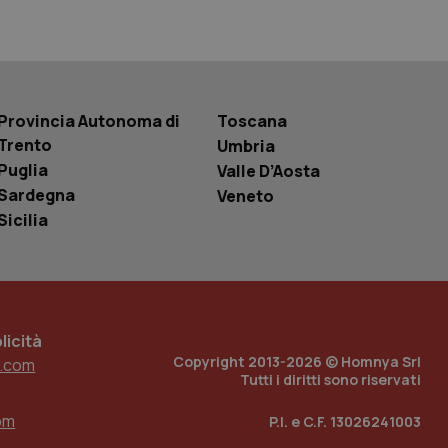
r la gestione
one dell’esperienza
e per abilitare il
loggato con identity
Provincia Autonoma di
Toscana
Trento
Umbria
Puglia
Valle D’Aosta
Sardegna
Veneto
Sicilia
icità
Copyright 2013-2026 © Homnya Srl
.com
Tutti i diritti sono riservati
om
P.I. e C.F. 13026241003