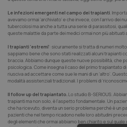
Le infezioni emergenti nel campo dei trapianti
. Import
avevamo ormai ‘archiviato’ e che invece, con l’arrivo dei 
tubercolosi ma anche a tutta una serie di parassitosi, quali
queste malattie da parte dei medici ormai non più abituati
I trapianti ‘estremi’
: sicuramente si tratta di numeri molt
sappiamo bene che sono stati realizzati alcuni trapianti con
braccia. Abbiamo dunque queste nuove possibilità, che p
psicologica. Come insegna il caso del primo trapiantato di
riusciva ad accettare come sue le mani di un ‘altro’. Questo 
modalità assistenziali tradizionali. I problemi di ‘riconosc
Il follow up del trapiantato.
Lo studio B-SERIOUS. Abbiam
trapianti ma non solo, è l’aspetto fondamentale. Un pazien
che ha ricevuto, diventa un serio problema perché è un pa
pazienti che nel tempo ricadono nelle loro abitudini prece
degli elementi che ormai abbiamo ben chiarito e sul quale