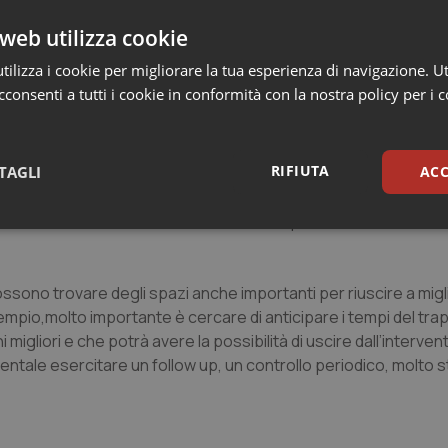
 paziente rappresentano una risorsa mal utilizzata; dall’altra 
 ha deciso con quell’atteggiamento purtroppo di non continuare
web utilizza cookie
ilizza i cookie per migliorare la tua esperienza di navigazione. Ut
 ad oggi si continuava a dare la precedenza ad altre problema
consenti a tutti i cookie in conformità con la nostra policy per i 
biamo focalizzato alcuni aspetti, quali ad esempio che le so
; allo stesso tempo il fumo provoca anche un danno estrema
appresenta dunque un problema di mancata aderenza, qualora s
RIFIUTA
TAGLI
ACC
 Anche il fumo dunque rientra nelle mancate aderenze e può d
che fuma 40 sigarette al giorno ha un criterio di controindicaz
nunciare al fumo, viene immediatamente ripreso in considerazio
sari
Statistici
Mar
possono trovare degli spazi anche importanti per riuscire a migl
sempio,molto importante è cercare di anticipare i tempi del trap
gliori e che potrà avere la possibilità di uscire dall’interven
ntale esercitare un follow up, un controllo periodico, molto s
Necessari
Statistici
Marketing
tribuiscono a rendere fruibile il sito web abilitandone funzionalità di base quali la nav
protette del sito. Il sito web non è in grado di funzionare correttamente senza questi coo