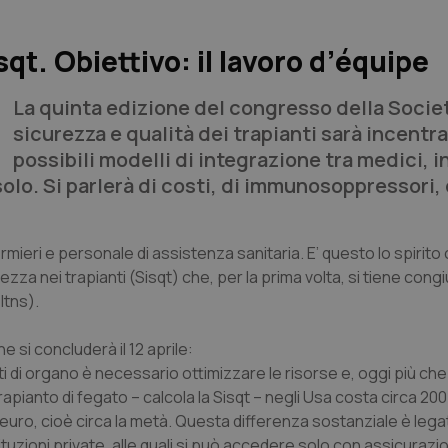
sqt. Obiettivo: il lavoro d’équipe
La quinta edizione del congresso della Societ
sicurezza e qualità dei trapianti sarà incentra
possibili modelli di integrazione tra medici, i
olo. Si parlerà di costi, di immunosoppressori, 
rmieri e personale di assistenza sanitaria. E’ questo lo spirito 
rezza nei trapianti (Sisqt) che, per la prima volta, si tiene co
Itns).
 si concluderà il 12 aprile:
ti di organo è necessario ottimizzare le risorse e, oggi più che
rapianto di fegato – calcola la Sisqt – negli Usa costa circa 200.
uro, cioè circa la metà. Questa differenza sostanziale è legat
tituzioni private, alle quali si può accedere solo con assicurazi