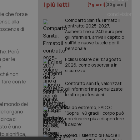
I più letti
[7 giorni]
[30 giorni]
tie che forse
Comparto Sanità. Firmato il
enso alla
contratto 2025-2027.
noscenza di
Aumenti fino a 240 euro per
gli infermieri, arriva il capitolo
sull'IA e nuove tutele per il
personale
che. Però
e per le
Eclissi solare del 12 agosto
2026, come osservarla in
e
sicurezza
erché non
e fare con le
Contratto sanità, valorizzati
gli infermieri ma penalizzate
le altre professioni
el mondo dei
Caldo estremo, FADOI:
dell’organo
“Sopra i 40 gradi il corpo può
circa di
non riuscire più a disperdere
il calore”
esto è uno
o significa,
Covid. Il silenzio di Fauci e il