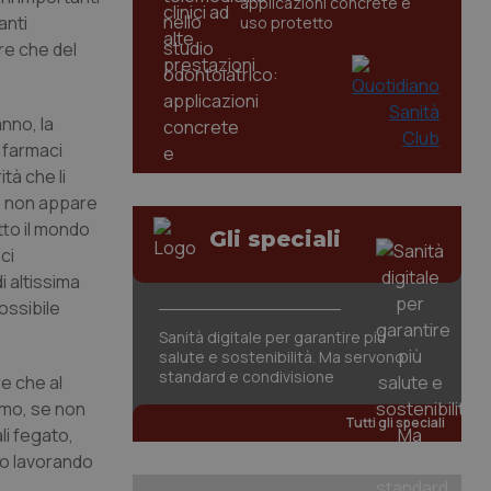
applicazioni concrete e
anti
uso protetto
re che del
anno, la
I farmaci
tà che li
to non appare
to il mondo
Gli speciali
ci
 altissima
ossibile
Sanità digitale per garantire più
salute e sostenibilità. Ma servono
standard e condivisione
e che al
amo, se non
Tutti gli speciali
li fegato,
no lavorando