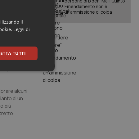
perdono di Biden. Ma il Quinto
che tutto
Emendamento non è
 a vivere
un’ammissione di colpa
ilizzando il
tiche (es.
cookie.
Leggi di
stanze nocive
mente
i intenda
ETTA TUTTI
iventare
ione
ne per il
keting
iorare alcuni
ianto di un
to più
tretto
igazione sulle pagine
kie.