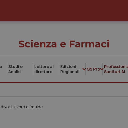
Scienza e Farmaci
e
Studi e
Lettere al
Edizioni
Professionis
QS Pro
Analisi
direttore
Regionali
Sanitari.AI
ttivo: il lavoro d’équipe