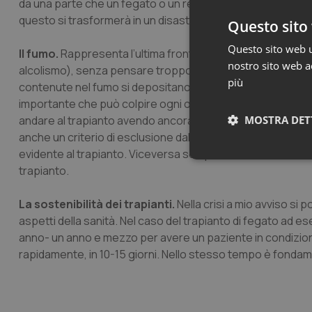
da una parte che un fegato o un rene o un cuore dati a quel
questo si trasformerà in un disastro per il ricevente, che
Questo sito 
Questo sito web ut
Il fumo.
Rappresenta l’ultima frontiera, nel senso che fino
nostro sito web ac
alcolismo), senza pensare troppo al fumo. Invece ormai ab
più
contenute nel fumo si depositano nel fegato trapiantato
importante che può colpire ogni organo. Anche il fumo r
MOSTRA DET
andare al trapianto avendo ancora il fumo a disposizione.
anche un criterio di esclusione dal trapianto. Un paziente 
evidente al trapianto. Viceversa se il paziente riesce a ri
Neces
trapianto.
La sostenibilità dei trapianti.
Nella crisi a mio avviso si 
aspetti della sanità. Nel caso del trapianto di fegato ad e
anno- un anno e mezzo per avere un paziente in condizioni mi
rapidamente, in 10-15 giorni. Nello stesso tempo è fondame
I cookie necessari con
e l'accesso alle aree 