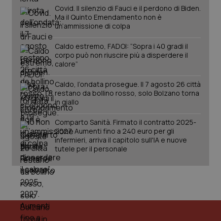
Covid. Il silenzio di Fauci e il perdono di Biden.
Ma il Quinto Emendamento non è
un’ammissione di colpa
Caldo estremo, FADOI: “Sopra i 40 gradi il
corpo può non riuscire più a disperdere il
calore”
Fornitore
/
Nome
Scadenza
Descrizion
Dominio
Nome
Fornitore
/
Dominio
Scadenza
Des
Caldo, l’ondata prosegue. Il 7 agosto 26 città
_ga_0VMQEQKQ1N
.quotidianosanita.it
1 anno 1
Questo
restano da bollino rosso, solo Bolzano torna
mese
cookie
VISITOR_INFO1_LIVE
5 mesi 4
Que
Google LLC
in giallo
viene
settimane
imp
.youtube.com
utilizzato
You
da Google
ten
Comparto Sanità. Firmato il contratto 2025-
Analytics
pre
per
2027. Aumenti fino a 240 euro per gli
del
mantener
vid
infermieri, arriva il capitolo sull'IA e nuove
lo stato
inco
tutele per il personale
della
può
sessione.
det
vis
web
uti
nuo
ver
dell
You
__Secure-YNID
.youtube.com
5 mesi 4
Que