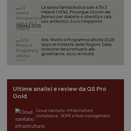
La spesa farmaceutica sale a 39,3
miliardi (+6%). Prosegue il boom dei
farmaci per diabete e obesità e cala
uso antibiotici. Ecco il Rapporto
OsMed 2025
Aifa. Rivisto il Programma attività 2026
dopo le richieste delle Regioni. Dalla
revisione del prontuario alla
governance, ecco le novità
tracking-sites-ironfish-
www.quotidianosanita.it
4
tracking-enable
settim
2 gior
Ultime analisi e review da QS Pro
tracking-sites-ironfish-
www.quotidianosanita.it
4
session-id
settim
Gold
2 gior
Cloud sanitario: infrastrutture,
compliance, GDPR e Risk management
_ga
1 anno
Google LLC
mes
.quotidianosanita.it