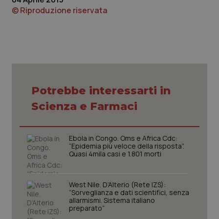
funzionare correttamente senza questi cookie.
© Riproduzione riservata
Nome
Fornitore
/
Dominio
Scaden
VISITOR_PRIVACY_METADATA
5 mesi
YouTube
settim
.youtube.com
Potrebbe interessarti in
Scienza e Farmaci
Ebola in Congo. Oms e Africa Cdc:
“Epidemia più veloce della risposta”.
Quasi 4mila casi e 1.801 morti
West Nile. D’Alterio (Rete IZS):
CookieScriptConsent
5 mesi
CookieScript
“Sorveglianza e dati scientifici, senza
settim
www.quotidianosanita.it
allarmismi. Sistema italiano
preparato”