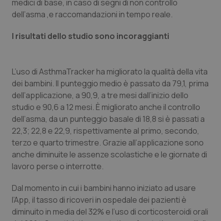
medici di base, in caso di segni di non controllo
dell’asma ,e raccomandazioni in tempo reale.
Piemonte
HIV
I risultati dello studio sono incoraggianti
Provincia Autonoma di Bolzano
Infezioni & Febbre
Provincia Autonoma di Trento
Ipertensione & Scompenso
L’uso di AsthmaTracker ha migliorato la qualità della vita
dei bambini. Il punteggio medio è passato da 79,1, prima
Puglia
Malattie rare
dell’applicazione, a 90,9, a tre mesi dall’inizio dello
studio e 90,6 a 12 mesi. È migliorato anche il controllo
dell’asma, da un punteggio basale di 18,8 si è passati a
Sardegna
Malattia di Crohn & Rettocolite Ulcerosa
22,3; 22,8 e 22,9, rispettivamente al primo, secondo,
terzo e quarto trimestre. Grazie all’applicazione sono
Sicilia
Neuroscienze & patologie neurodegenerative
anche diminuite le assenze scolastiche e le giornate di
lavoro perse o interrotte.
Toscana
Obesità
Dal momento in cui i bambini hanno iniziato ad usare
Umbria
Oftalmologia
l’App, il tasso di ricoveri in ospedale dei pazienti è
diminuito in media del 32% e l’uso di corticosteroidi orali