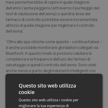
mesi permetterebbe di capire in quale stagione
Salute orale & impianti
dell’anno l’asma peggiora (attraverso il punteggio del
test di valutazione dell’asma) e quindi la dose del
Sangue & coagulazione
farmaco di controllo potrebbe essere incrementata
all’inizio di quella stagione per migliorare il controllo
Tiroide
dell’asma”.
“Oltre alle app cliniche come questa – continua Katwa –
Tumore al seno
è anche possibile monitorare gli inalatori collegati via
Bluethoot. In questo modo si possono valutare la
Tumore ovarico
compliance e la frequenza dell’uso dei farmaci di
salvataggio e quindi il controllo dell’asma. Sono stati
Tumori del Polmone & Testa Collo
anche messi a punto degli indumenti intelligenti con
sensori integrati per monitorare la tosse e la
Tumori gastrointestinali
frequenza respiratoria”.
Questo sito web utilizza
cookie
Fonte:
Pediatrics 2019
Ulcera & Reflusso
Questo sito web utilizza i cookie per
Will Boggs
Vaccini
migliorare la tua esperienza di