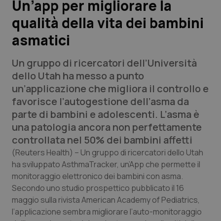
Un’app per migliorare la
qualità della vita dei bambini
Scienza e Farmaci
asmatici
Studi e Analisi
Un gruppo di ricercatori dell’Università
Lettere al direttore
dello Utah ha messo a punto
un’applicazione che migliora il controllo e
Edizioni Regionali
favorisce l’autogestione dell’asma da
parte di bambini e adolescenti. L’asma è
QS Pro
una patologia ancora non perfettamente
controllata nel 50% dei bambini affetti
Professionisti Sanitari.AI
(Reuters Health)
– Un gruppo di ricercatori dello Utah
ha sviluppato AsthmaTracker, un’App che permette il
monitoraggio elettronico dei bambini con asma.
Abruzzo
QS Pro Gold
Secondo uno studio prospettico pubblicato il 16
QS Club
Newsletter
maggio sulla rivista American Academy of Pediatrics,
Basilicata
Artrite & artrosi
l’applicazione sembra migliorare l’auto-monitoraggio