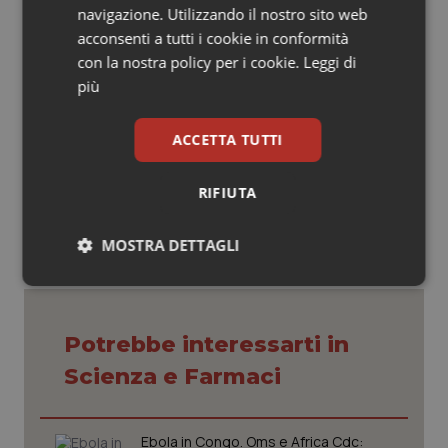
navigazione. Utilizzando il nostro sito web
(Versione italiana per Quotidiano Sanità/Popular
acconsenti a tutti i cookie in conformità
Science)
con la nostra policy per i cookie.
Leggi di
più
Will Boggs
ACCETTA TUTTI
17 Maggio 2019
© Riproduzione riservata
RIFIUTA
MOSTRA DETTAGLI
Necessari
Statistici
Marketing
Potrebbe interessarti in
Scienza e Farmaci
Necessari
Statistici
Marketing
Ebola in Congo. Oms e Africa Cdc: