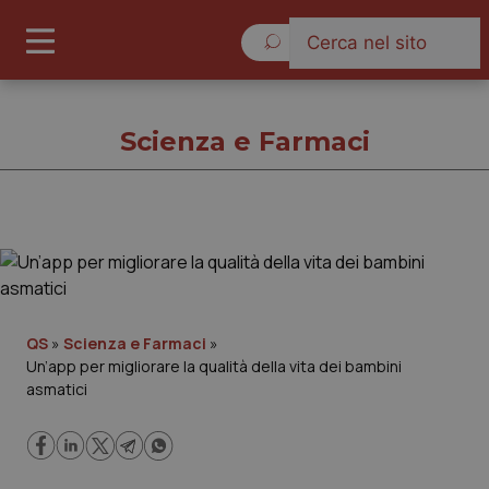
Venerdì 7 Agosto 2026
Scienza e Farmaci
Scienza e Farmaci
Cronache
QS
»
Scienza e Farmaci
»
Un’app per migliorare la qualità della vita dei bambini
Governo e Parlamento
asmatici
Regioni e Asl
Lavoro e Professioni