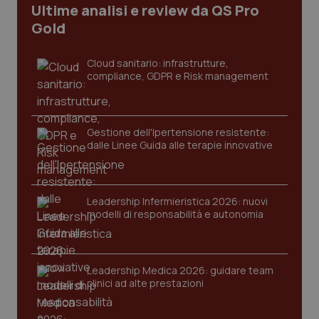
Ultime analisi e review da QS Pro
CookieScriptConsent
5 mesi
CookieScript
settim
www.quotidianosanita.it
Gold
Cloud sanitario: infrastrutture,
compliance, GDPR e Risk management
Gestione dell'Ipertensione resistente:
dalle Linee Guida alle terapie innovative
tracking-sites-ironfish-
www.quotidianosanita.it
4
Leadership Infermieristica 2026: nuovi
tracking-enable
settim
2 gior
modelli di responsabilità e autonomia
Leadership Medica 2026: guidare team
tracking-sites-ironfish-
www.quotidianosanita.it
4
session-id
settim
clinici ad alte prestazioni
2 gior