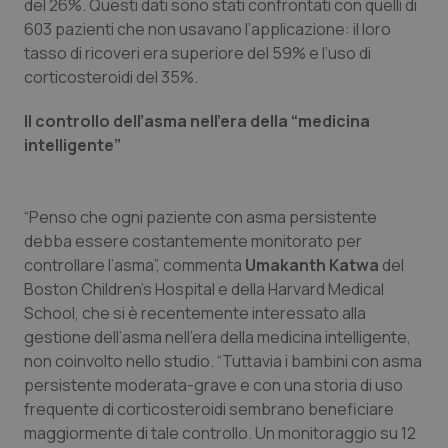
Valle D’Aosta
Oncodermatologia
del 26%. Questi dati sono stati confrontati con quelli di
603 pazienti che non usavano l’applicazione: il loro
tasso di ricoveri era superiore del 59% e l’uso di
Veneto
Oncoematologia
corticosteroidi del 35%.
Oncologia & Nutrizione
Il controllo dell’asma nell’era della “medicina
intelligente”
Psoriasi & pelle
Quotidiano Cardiologia
“Penso che ogni paziente con asma persistente
debba essere costantemente monitorato per
Quotidiano Chirurgia
controllare l’asma”, commenta
Umakanth Katwa
del
Boston Children’s Hospital e della Harvard Medical
School, che si è recentemente interessato alla
Quotidiano Oncologia
gestione dell’asma nell’era della medicina intelligente,
non coinvolto nello studio. “Tuttavia i bambini con asma
Quotidiano Pediatria
persistente moderata-grave e con una storia di uso
frequente di corticosteroidi sembrano beneficiare
Rene & patologie urogenitali
maggiormente di tale controllo. Un monitoraggio su 12