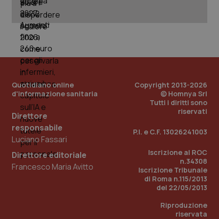
_ga_KM60CM4NPH
.quotidianosanita.it
1 anno
mes
Quotidiano online
Copyright 2013-2026
d'informazione sanitaria
© Homnya Srl
Tutti i diritti sono
Fornitore
/
Nome
Scadenza
Descrizion
riservati
Dominio
Direttore
Nome
Fornitore
/
Dominio
Scadenza
Des
_ga_0VMQEQKQ1N
.quotidianosanita.it
1 anno 1
Questo
responsabile
P.I. e C.F. 13026241003
mese
cookie
VISITOR_INFO1_LIVE
5 mesi 4
Que
Google LLC
Luciano Fassari
viene
settimane
imp
.youtube.com
utilizzato
You
Iscrizione al ROC
da Google
Direttore editoriale
ten
Analytics
n.34308
pre
Francesco Maria Avitto
per
del
Iscrizione Tribunale
mantener
vid
di Roma n.115/2013
lo stato
inco
del 22/05/2013
della
può
sessione.
det
vis
Riproduzione
web
riservata
uti