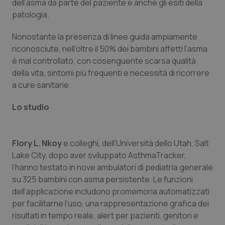
dell’asma da parte del paziente e anche gli esiti della
Calabria
Asma & BPCO
patologia.
Campania
Car-T
Nonostante la presenza di linee guida ampiamente
riconosciute, nell’oltre il 50% dei bambini affetti l’asma
Emilia-Romagna
Colesterolo & coronaropatie
è mal controllato, con cosenguente scarsa qualità
della vita, sintomi più frequenti e necessità di ricorrere
a cure sanitarie.
Friuli Venezia Giulia
Dermatite Atopica
Lo studio
Lazio
Diabete & glucometri
Liguria
Disturbi dell’umore
Flory L. Nkoy
e colleghi, dell’Università dello Utah, Salt
Lake City, dopo aver sviluppato AsthmaTracker,
Lombardia
Dolore
l’hanno testato in nove ambulatori di pediatria generale
su 325 bambini con asma persistente. Le funzioni
Marche
Donna & Salute
dell’applicazione includono promemoria automatizzati
per facilitarne l’uso, una rappresentazione grafica dei
risultati in tempo reale, alert per pazienti, genitori e
Molise
Epatiti