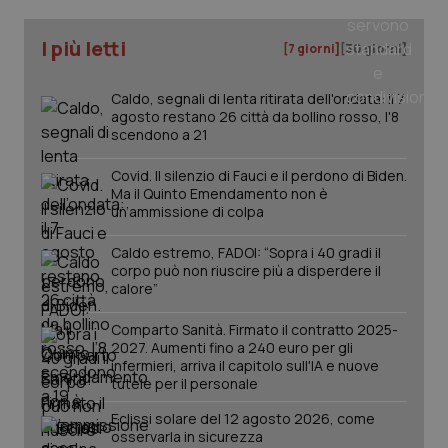
I più letti
[7 giorni]
[30 giorni]
Caldo, segnali di lenta ritirata dell'ondata: il 7
PHPSESSID
Sessio
PHP.net
agosto restano 26 città da bollino rosso, l'8
www.quotidianosanita.it
scendono a 21
Covid. Il silenzio di Fauci e il perdono di Biden.
Ma il Quinto Emendamento non è
un’ammissione di colpa
Caldo estremo, FADOI: “Sopra i 40 gradi il
corpo può non riuscire più a disperdere il
calore”
Comparto Sanità. Firmato il contratto 2025-
2027. Aumenti fino a 240 euro per gli
infermieri, arriva il capitolo sull'IA e nuove
tutele per il personale
Eclissi solare del 12 agosto 2026, come
osservarla in sicurezza