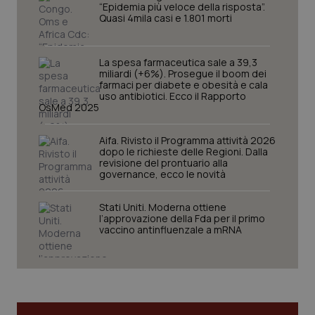
“Epidemia più veloce della risposta”.
I cookie necessari contribuiscono a rendere fruibile il
Quasi 4mila casi e 1.801 morti
sito web abilitandone funzionalità di base quali la
navigazione sulle pagine e l'accesso alle aree
protette del sito. Il sito web non è in grado di
funzionare correttamente senza questi cookie.
La spesa farmaceutica sale a 39,3
miliardi (+6%). Prosegue il boom dei
Nome
Fornitore
/
Dominio
Scaden
farmaci per diabete e obesità e cala
uso antibiotici. Ecco il Rapporto
VISITOR_PRIVACY_METADATA
5 mesi
YouTube
OsMed 2025
settim
.youtube.com
Aifa. Rivisto il Programma attività 2026
dopo le richieste delle Regioni. Dalla
revisione del prontuario alla
governance, ecco le novità
Stati Uniti. Moderna ottiene
l’approvazione della Fda per il primo
vaccino antinfluenzale a mRNA